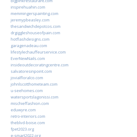
bigpinkrestaurant.com
inspirehuahin.com
memmingerspainting.com
jeremypbeasley.com
thesandwichdepotcos.com
drgiggleshouseofpain.com
hotflashdesigns.com
garagenadeau.com
lifestylechauffeurservice.com
EverNewNails.com
insideoutdecoratingcentre.com
salvatoresinpoint.com
jovialfloralco.com
johnlscotthometeam.com
u-seehomes.com
watersportslagonissi.com
mischieffashion.com
eduwyre.com
retro-interiors.com
theblvd-boise.com
fpet2023.org
e-smart2022.org