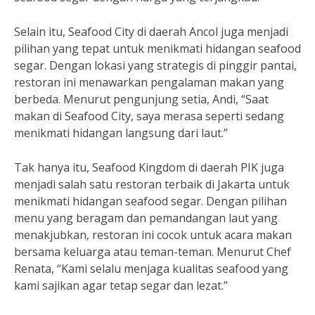
Selain itu, Seafood City di daerah Ancol juga menjadi
pilihan yang tepat untuk menikmati hidangan seafood
segar. Dengan lokasi yang strategis di pinggir pantai,
restoran ini menawarkan pengalaman makan yang
berbeda. Menurut pengunjung setia, Andi, “Saat
makan di Seafood City, saya merasa seperti sedang
menikmati hidangan langsung dari laut.”
Tak hanya itu, Seafood Kingdom di daerah PIK juga
menjadi salah satu restoran terbaik di Jakarta untuk
menikmati hidangan seafood segar. Dengan pilihan
menu yang beragam dan pemandangan laut yang
menakjubkan, restoran ini cocok untuk acara makan
bersama keluarga atau teman-teman. Menurut Chef
Renata, “Kami selalu menjaga kualitas seafood yang
kami sajikan agar tetap segar dan lezat.”