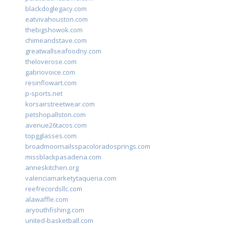
blackdoglegacy.com
eatvivahouston.com
thebigshowok.com
chimeandstave.com
greatwallseafoodny.com
theloverose.com
gabriovoice.com
resinflowart.com
p-sports.net
korsairstreetwear.com
petshopallston.com
avenue26tacos.com
topgglasses.com
broadmoornailsspacoloradosprings.com
missblackpasadena.com
anneskitchen.org
valenciamarketytaqueria.com
reefrecordsllc.com
alawaffle.com
aryouthfishing.com
united-basketball.com