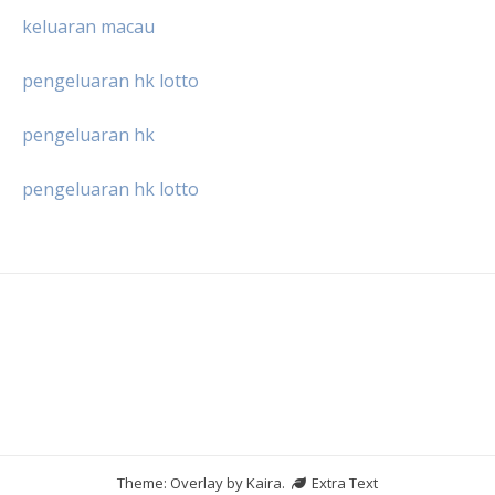
keluaran macau
pengeluaran hk lotto
pengeluaran hk
pengeluaran hk lotto
Theme: Overlay by
Kaira
.
Extra Text