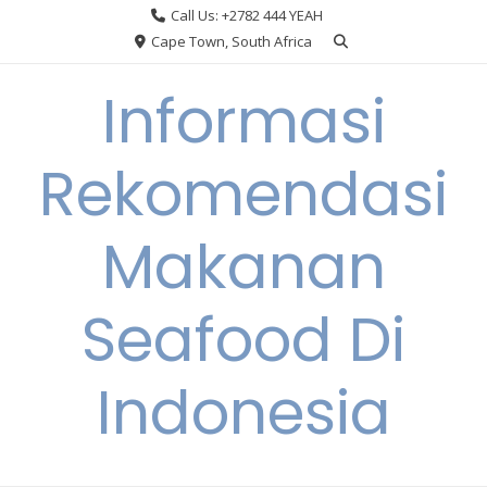
Skip
Call Us: +2782 444 YEAH
to
Cape Town, South Africa
content
Informasi
Rekomendasi
Makanan
Seafood Di
Indonesia