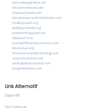
nassvalleygardens.net
electjohnstewart.com
omptourtravels.com
tribratanews-polreskebumen.com
rsudbayuasih.org
publikjurnalistik.org
juneteenthapparel.net
italywarm.com
journaloffinanceeconomics.com
kvk-kumari.org
foodscienceandtechnology.com
scisportsscience.com
addisababacuisineaz.com
burgerimcamas.com
Link Alternatif
Data HK
Slot Indosat