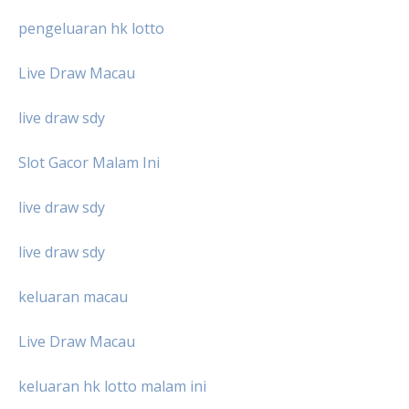
pengeluaran hk lotto
Live Draw Macau
live draw sdy
Slot Gacor Malam Ini
live draw sdy
live draw sdy
keluaran macau
Live Draw Macau
keluaran hk lotto malam ini