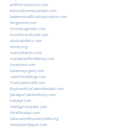
pidfloorsexpress.com
bancodevenezuelaen.com
bettermoodfoodcorporation.com
hingstonnt.com
chooseagender.com
hoverboardssale.com
alaskapolitics.com
stsmp.org
manoelneves.com
mandelaeffectlibrary.com
roselynns.com
balanceyoganj.com
salesforceblogs.com
TrainGames365.com
BaytownEvaCationRentals.com
JabalpurCakeDelivery.com
halobjd.com
intelligenceqatar.com
PikaPikaApp.com
takecareofbusinessdfw.org
HamadaOfJapan.com