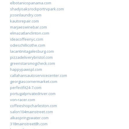
elbotanicopanama.com
shadyoaksrockportrvpark.com
jccoinlaundry.com
kautorepair.com
marjaeswinebar.com
elmazatlanclinton.com
ideacoffeenyc.com
odieschillicothe.com
lacantinitagalesburg.com
pizzadeliverybristol.com
greenstarsmogcheck.com
happypawspl.com
callahansautoservicecenter.com
georgiascornermarket.com
perfectfit24-7.com
portugalprivatedriver.com
von-racer.com
coffeeshopcharleston.com
salon104mainstreet.com
alkaspringswater.com
318mainstreet8h.com