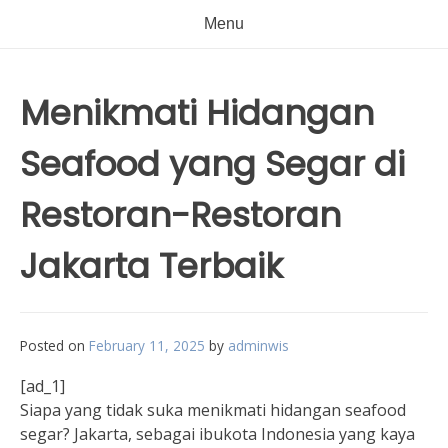
Menu
Menikmati Hidangan
Seafood yang Segar di
Restoran-Restoran
Jakarta Terbaik
Posted on
February 11, 2025
by
adminwis
[ad_1]
Siapa yang tidak suka menikmati hidangan seafood
segar? Jakarta, sebagai ibukota Indonesia yang kaya