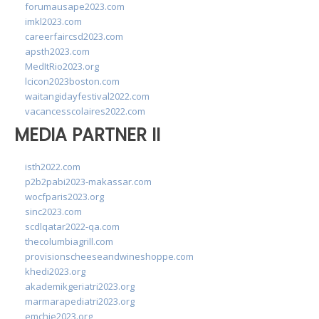
forumausape2023.com
imkl2023.com
careerfaircsd2023.com
apsth2023.com
MedItRio2023.org
lcicon2023boston.com
waitangidayfestival2022.com
vacancesscolaires2022.com
MEDIA PARTNER II
isth2022.com
p2b2pabi2023-makassar.com
wocfparis2023.org
sinc2023.com
scdlqatar2022-qa.com
thecolumbiagrill.com
provisionscheeseandwineshoppe.com
khedi2023.org
akademikgeriatri2023.org
marmarapediatri2023.org
emchie2023.org