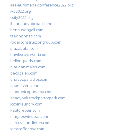
iias-euromena-conference2022.org
ivd2022.org
csity2022.org
ibsarstudyabroad.com
bennusehgall.com
tsecincinnati.com
roderconstructiongroup.com
plazabatai.com
hawkscayresort.com
hellonquads.com
diarioanimales.com
decogaleri.com
unavozparadios.com
shoes-vert.com
elbotanicopanama.com
shadyoaksrockportrvpark.com
jccoinlaundry.com
kautorepair.com
marjaeswinebar.com
elmazatlanclinton.com
ideacoffeenyc.com