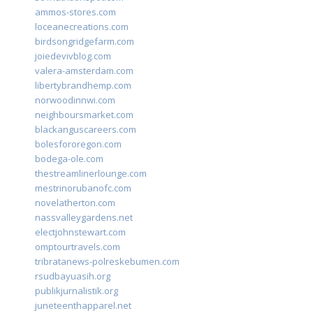
ammos-stores.com
loceanecreations.com
birdsongridgefarm.com
joiedevivblog.com
valera-amsterdam.com
libertybrandhemp.com
norwoodinnwi.com
neighboursmarket.com
blackanguscareers.com
bolesfororegon.com
bodega-ole.com
thestreamlinerlounge.com
mestrinorubanofc.com
novelatherton.com
nassvalleygardens.net
electjohnstewart.com
omptourtravels.com
tribratanews-polreskebumen.com
rsudbayuasih.org
publikjurnalistik.org
juneteenthapparel.net