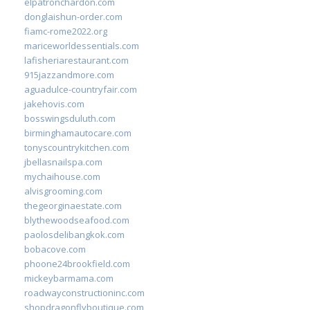
elpatronchardon.com
donglaishun-order.com
fiamc-rome2022.org
mariceworldessentials.com
lafisheriarestaurant.com
915jazzandmore.com
aguadulce-countryfair.com
jakehovis.com
bosswingsduluth.com
birminghamautocare.com
tonyscountrykitchen.com
jbellasnailspa.com
mychaihouse.com
alvisgrooming.com
thegeorginaestate.com
blythewoodseafood.com
paolosdelibangkok.com
bobacove.com
phoone24brookfield.com
mickeybarmama.com
roadwayconstructioninc.com
shopdragonflyboutique.com