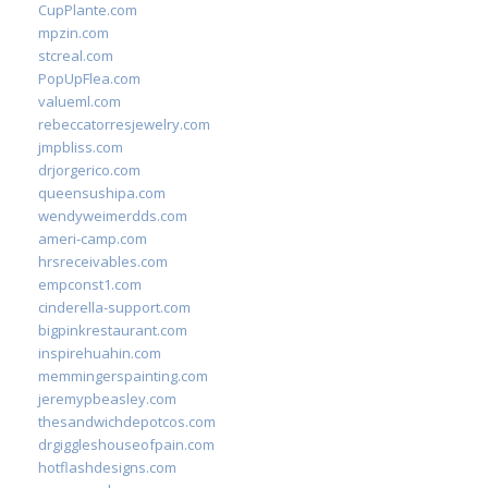
CupPlante.com
mpzin.com
stcreal.com
PopUpFlea.com
valueml.com
rebeccatorresjewelry.com
jmpbliss.com
drjorgerico.com
queensushipa.com
wendyweimerdds.com
ameri-camp.com
hrsreceivables.com
empconst1.com
cinderella-support.com
bigpinkrestaurant.com
inspirehuahin.com
memmingerspainting.com
jeremypbeasley.com
thesandwichdepotcos.com
drgiggleshouseofpain.com
hotflashdesigns.com