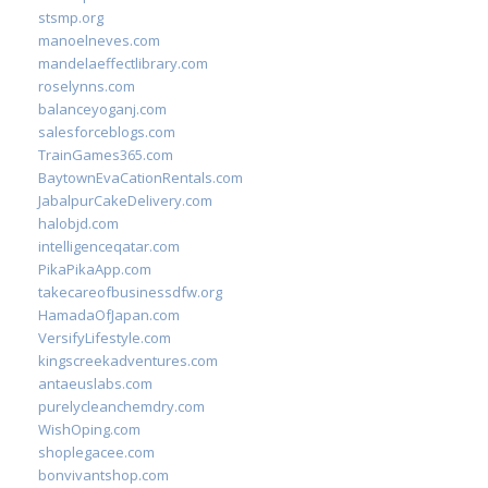
stsmp.org
manoelneves.com
mandelaeffectlibrary.com
roselynns.com
balanceyoganj.com
salesforceblogs.com
TrainGames365.com
BaytownEvaCationRentals.com
JabalpurCakeDelivery.com
halobjd.com
intelligenceqatar.com
PikaPikaApp.com
takecareofbusinessdfw.org
HamadaOfJapan.com
VersifyLifestyle.com
kingscreekadventures.com
antaeuslabs.com
purelycleanchemdry.com
WishOping.com
shoplegacee.com
bonvivantshop.com