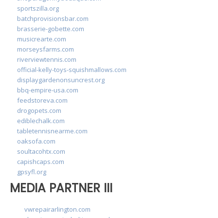
sportszilla.org
batchprovisionsbar.com
brasserie-gobette.com
musicrearte.com
morseysfarms.com
riverviewtennis.com
official-kelly-toys-squishmallows.com
displaygardenonsuncrest.org
bbq-empire-usa.com
feedstoreva.com
drogopets.com
ediblechalk.com
tabletennisnearme.com
oaksofa.com
soultacohtx.com
capishcaps.com
gpsyfl.org
MEDIA PARTNER III
vwrepairarlington.com