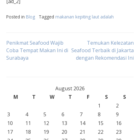
[ad_2]
Posted in
Blog
Tagged
makanan kepiting laut adalah
Post
Penikmat Seafood Wajib
Temukan Kelezatan
Coba Tempat Makan Ini di
Seafood Terbaik di Jakarta
Surabaya
dengan Rekomendasi Ini
navigation
August 2026
M
T
W
T
F
S
S
1
2
3
4
5
6
7
8
9
10
11
12
13
14
15
16
17
18
19
20
21
22
23