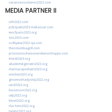
vacancesscolaires2022.com
MEDIA PARTNER II
isth2022.com
p2b2pabi2023-makassar.com
wocfparis2023.org
sinc2023.com
scdlqatar2022-qa.com
thecolumbiagrill.com
provisionscheeseandwineshoppe.com
khedi2023.org
akademikgeriatri2023.org
marmarapediatri2023.org
emchie2023.org
girisimselradyoloji2022.org
utcd2022.org
biosensor2022.org
ialp2022.org
klivet2022.org
ifac-hms2022.org
taoms2022.org