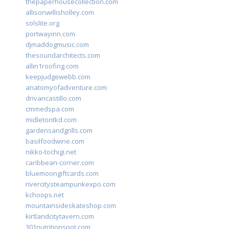
thepaperhousecollection.com
allisonwillisholley.com
solslite.org
portwayinn.com
djmaddogmusic.com
thesoundarchitects.com
allin1roofing.com
keepjudgewebb.com
anatomyofadventure.com
drivancastillo.com
cmmedspa.com
midletontkd.com
gardensandgrills.com
basilfoodwine.com
nikko-tochigi.net
caribbean-corner.com
bluemoongiftcards.com
rivercitysteampunkexpo.com
kchoops.net
mountainsideskateshop.com
kirtlandcitytavern.com
301nutritionspot.com