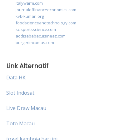
italywarm.com
journaloffinanceeconomics.com
kvk-kumari.org
foodscienceandtechnology.com
scisportsscience.com
addisababacuisineaz.com
burgerimcamas.com
Link Alternatif
Data HK
Slot Indosat
Live Draw Macau
Toto Macau
togel kamboja hari ini