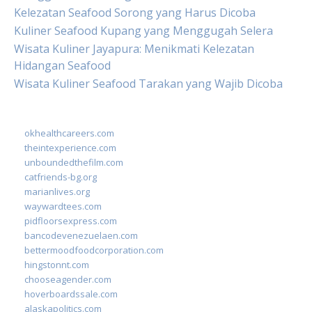
Kelezatan Seafood Sorong yang Harus Dicoba
Kuliner Seafood Kupang yang Menggugah Selera
Wisata Kuliner Jayapura: Menikmati Kelezatan
Hidangan Seafood
Wisata Kuliner Seafood Tarakan yang Wajib Dicoba
okhealthcareers.com
theintexperience.com
unboundedthefilm.com
catfriends-bg.org
marianlives.org
waywardtees.com
pidfloorsexpress.com
bancodevenezuelaen.com
bettermoodfoodcorporation.com
hingstonnt.com
chooseagender.com
hoverboardssale.com
alaskapolitics.com