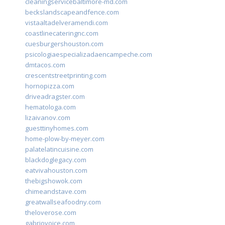
cleaningservicebaltimore-md.com
beckslandscapeandfence.com
vistaaltadelveramendi.com
coastlinecateringnc.com
cuesburgershouston.com
psicologiaespecializadaencampeche.com
dmtacos.com
crescentstreetprinting.com
hornopizza.com
driveadragster.com
hematologa.com
lizaivanov.com
guesttinyhomes.com
home-plow-by-meyer.com
palatelatincuisine.com
blackdoglegacy.com
eatvivahouston.com
thebigshowok.com
chimeandstave.com
greatwallseafoodny.com
theloverose.com
gabriovoice.com