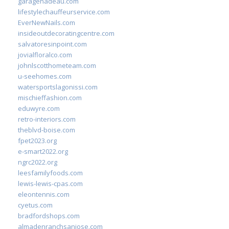
garagenadeau.com
lifestylechauffeurservice.com
EverNewNails.com
insideoutdecoratingcentre.com
salvatoresinpoint.com
jovialfloralco.com
johnlscotthometeam.com
u-seehomes.com
watersportslagonissi.com
mischieffashion.com
eduwyre.com
retro-interiors.com
theblvd-boise.com
fpet2023.org
e-smart2022.org
ngrc2022.org
leesfamilyfoods.com
lewis-lewis-cpas.com
eleontennis.com
cyetus.com
bradfordshops.com
almadenranchsanjose.com