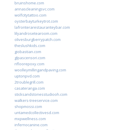
bruinshome.com
annascleaningsvc.com
wolfcitytattoo.com
oysterbayturkeytrot.com
lafronterarestauranteybar.com
lilyandrosetearoom.com
olivesburgberrypatch.com
theslushkids.com
giobastian.com
glpascensori.com
rifloorepoxy.com
woolleymillingandpaving.com
uptonpvd.com
2troublegrill.com
casateranga.com
sticksandstonesstudiooh.com
walkers-treeservice.com
shopmossi.com
untamedcollectivesd.com
mxpwellness.com
infernocanine.com