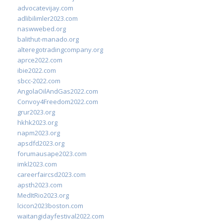
advocatevijay.com
adlibilimler2023.com
naswwebed.org
balithut-manado.org
alteregotradingcompany.org
aprce2022.com
ibie2022.com
sbcc-2022.com
AngolaOilAndGas2022.com
Convoy4Freedom2022.com
grur2023.org
hkhk2023.org
napm2023.org
apsdfd2023.org
forumausape2023.com
imkl2023.com
careerfaircsd2023.com
apsth2023.com
MedItRio2023.org
lcicon2023boston.com
waitangidayfestival2022.com