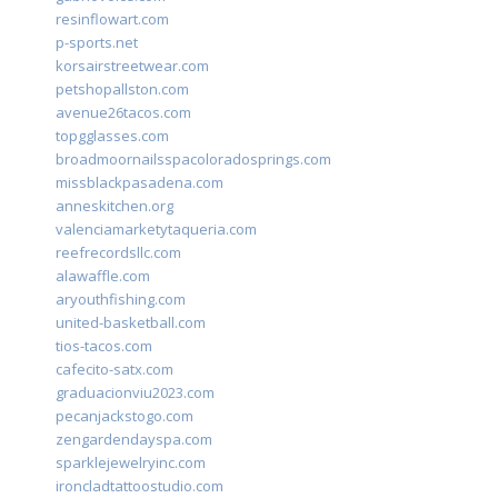
resinflowart.com
p-sports.net
korsairstreetwear.com
petshopallston.com
avenue26tacos.com
topgglasses.com
broadmoornailsspacoloradosprings.com
missblackpasadena.com
anneskitchen.org
valenciamarketytaqueria.com
reefrecordsllc.com
alawaffle.com
aryouthfishing.com
united-basketball.com
tios-tacos.com
cafecito-satx.com
graduacionviu2023.com
pecanjackstogo.com
zengardendayspa.com
sparklejewelryinc.com
ironcladtattoostudio.com