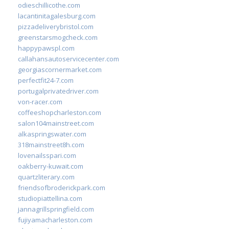
odieschillicothe.com
lacantinitagalesburg.com
pizzadeliverybristol.com
greenstarsmogcheck.com
happypawspl.com
callahansautoservicecenter.com
georgiascornermarket.com
perfectfit24-7.com
portugalprivatedriver.com
von-racer.com
coffeeshopcharleston.com
salon104mainstreet.com
alkaspringswater.com
318mainstreet8h.com
lovenailsspari.com
oakberry-kuwait.com
quartzliterary.com
friendsofbroderickpark.com
studiopiattellina.com
jannagrillspringfield.com
fujiyamacharleston.com