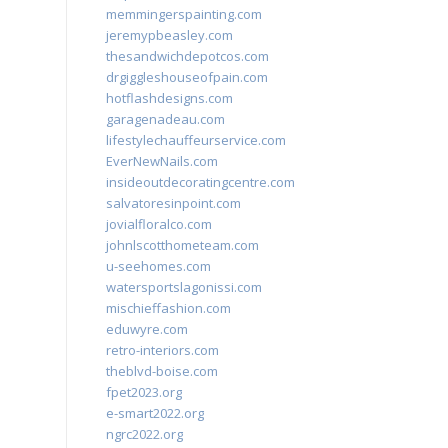
memmingerspainting.com
jeremypbeasley.com
thesandwichdepotcos.com
drgiggleshouseofpain.com
hotflashdesigns.com
garagenadeau.com
lifestylechauffeurservice.com
EverNewNails.com
insideoutdecoratingcentre.com
salvatoresinpoint.com
jovialfloralco.com
johnlscotthometeam.com
u-seehomes.com
watersportslagonissi.com
mischieffashion.com
eduwyre.com
retro-interiors.com
theblvd-boise.com
fpet2023.org
e-smart2022.org
ngrc2022.org