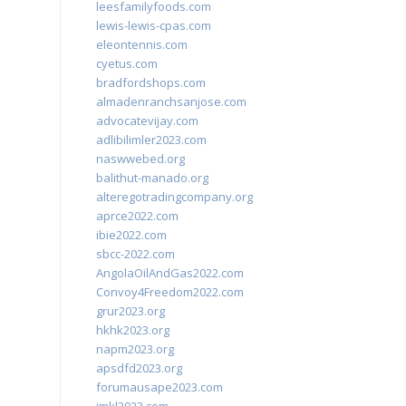
leesfamilyfoods.com
lewis-lewis-cpas.com
eleontennis.com
cyetus.com
bradfordshops.com
almadenranchsanjose.com
advocatevijay.com
adlibilimler2023.com
naswwebed.org
balithut-manado.org
alteregotradingcompany.org
aprce2022.com
ibie2022.com
sbcc-2022.com
AngolaOilAndGas2022.com
Convoy4Freedom2022.com
grur2023.org
hkhk2023.org
napm2023.org
apsdfd2023.org
forumausape2023.com