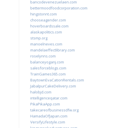
bancodevenezuelaen.com
bettermoodfoodcorporation.com
hingstonnt.com
chooseagender.com
hoverboardssale.com
alaskapolitics.com
stsmp.org
manoelneves.com
mandelaeffectlibrary.com
roselynns.com
balanceyoganj.com
salesforceblogs.com
TrainGames365.com
BaytownEvaCationRentals.com
JabalpurCakeDelivery.com
halobjd.com
intelligenceqatar.com
PikaPikaApp.com
takecareofbusinessdfw.org
HamadaOfJapan.com
VersifyLifestyle.com