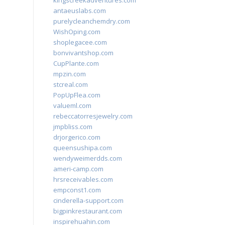
kingscreekadventures.com
antaeuslabs.com
purelycleanchemdry.com
WishOping.com
shoplegacee.com
bonvivantshop.com
CupPlante.com
mpzin.com
stcreal.com
PopUpFlea.com
valueml.com
rebeccatorresjewelry.com
jmpbliss.com
drjorgerico.com
queensushipa.com
wendyweimerdds.com
ameri-camp.com
hrsreceivables.com
empconst1.com
cinderella-support.com
bigpinkrestaurant.com
inspirehuahin.com