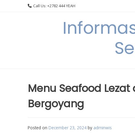
Skip
Call Us: +2782 444 YEAH
to
content
Informa
Se
Menu Seafood Lezat 
Bergoyang
Posted on
December 23, 2024
by
adminwis