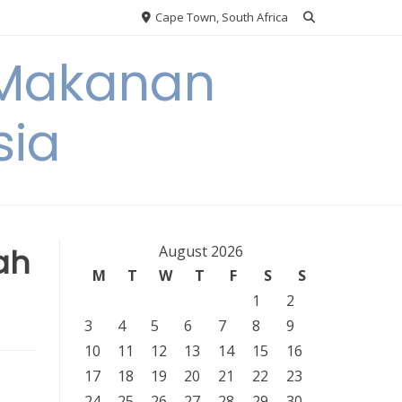
Cape Town, South Africa
 Makanan
sia
ah
August 2026
M
T
W
T
F
S
S
1
2
3
4
5
6
7
8
9
10
11
12
13
14
15
16
17
18
19
20
21
22
23
24
25
26
27
28
29
30