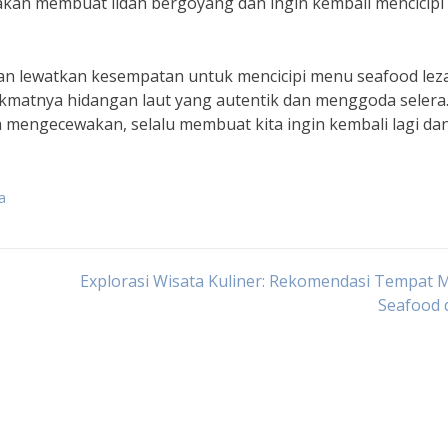
 akan membuat lidah bergoyang dan ingin kembali mencicipi l
ngan lewatkan kesempatan untuk mencicipi menu seafood lez
ikmatnya hidangan laut yang autentik dan menggoda selera
engecewakan, selalu membuat kita ingin kembali lagi dan 
a
Explorasi Wisata Kuliner: Rekomendasi Tempat
Seafood d