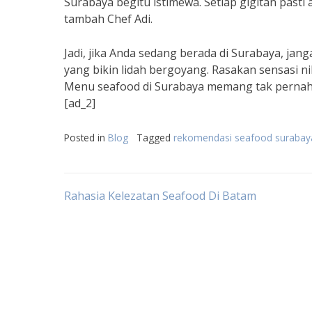
Surabaya begitu istimewa. Setiap gigitan pasti
tambah Chef Adi.
Jadi, jika Anda sedang berada di Surabaya, ja
yang bikin lidah bergoyang. Rasakan sensasi n
Menu seafood di Surabaya memang tak pernah m
[ad_2]
Posted in
Blog
Tagged
rekomendasi seafood surabay
Post
Rahasia Kelezatan Seafood Di Batam
navigation