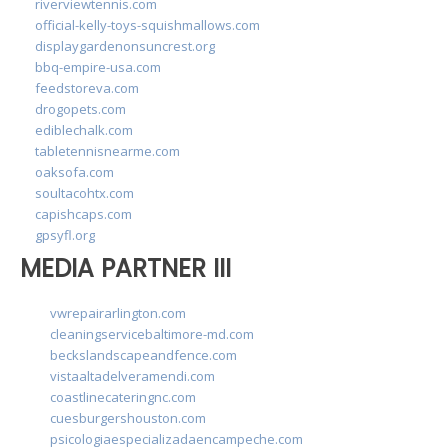
riverviewtennis.com
official-kelly-toys-squishmallows.com
displaygardenonsuncrest.org
bbq-empire-usa.com
feedstoreva.com
drogopets.com
ediblechalk.com
tabletennisnearme.com
oaksofa.com
soultacohtx.com
capishcaps.com
gpsyfl.org
MEDIA PARTNER III
vwrepairarlington.com
cleaningservicebaltimore-md.com
beckslandscapeandfence.com
vistaaltadelveramendi.com
coastlinecateringnc.com
cuesburgershouston.com
psicologiaespecializadaencampeche.com