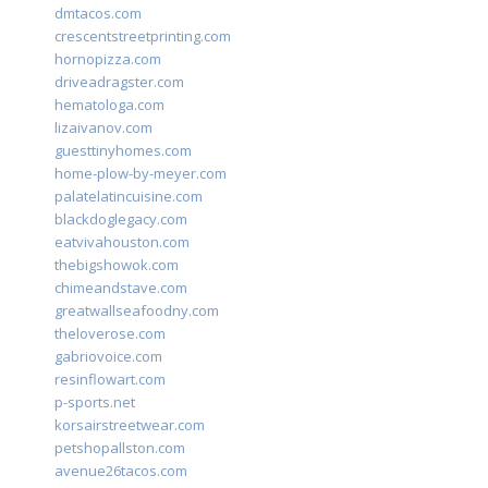
dmtacos.com
crescentstreetprinting.com
hornopizza.com
driveadragster.com
hematologa.com
lizaivanov.com
guesttinyhomes.com
home-plow-by-meyer.com
palatelatincuisine.com
blackdoglegacy.com
eatvivahouston.com
thebigshowok.com
chimeandstave.com
greatwallseafoodny.com
theloverose.com
gabriovoice.com
resinflowart.com
p-sports.net
korsairstreetwear.com
petshopallston.com
avenue26tacos.com