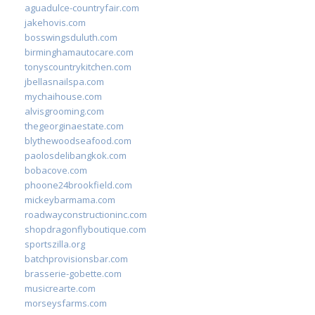
aguadulce-countryfair.com
jakehovis.com
bosswingsduluth.com
birminghamautocare.com
tonyscountrykitchen.com
jbellasnailspa.com
mychaihouse.com
alvisgrooming.com
thegeorginaestate.com
blythewoodseafood.com
paolosdelibangkok.com
bobacove.com
phoone24brookfield.com
mickeybarmama.com
roadwayconstructioninc.com
shopdragonflyboutique.com
sportszilla.org
batchprovisionsbar.com
brasserie-gobette.com
musicrearte.com
morseysfarms.com