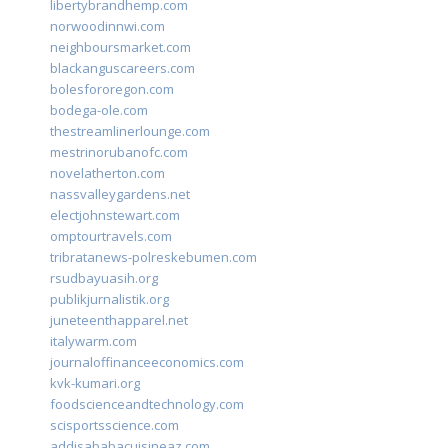
libertybrandhemp.com
norwoodinnwi.com
neighboursmarket.com
blackanguscareers.com
bolesfororegon.com
bodega-ole.com
thestreamlinerlounge.com
mestrinorubanofc.com
novelatherton.com
nassvalleygardens.net
electjohnstewart.com
omptourtravels.com
tribratanews-polreskebumen.com
rsudbayuasih.org
publikjurnalistik.org
juneteenthapparel.net
italywarm.com
journaloffinanceeconomics.com
kvk-kumari.org
foodscienceandtechnology.com
scisportsscience.com
addisababacuisineaz.com