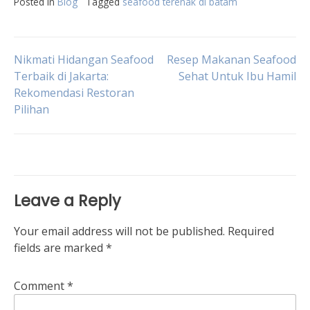
Posted in
Blog
Tagged
seafood terenak di batam
Post
Nikmati Hidangan Seafood
Resep Makanan Seafood
Terbaik di Jakarta:
Sehat Untuk Ibu Hamil
Rekomendasi Restoran
navigation
Pilihan
Leave a Reply
Your email address will not be published.
Required
fields are marked
*
Comment
*