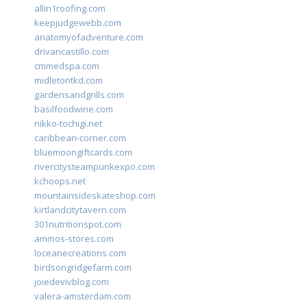
allin1roofing.com
keepjudgewebb.com
anatomyofadventure.com
drivancastillo.com
cmmedspa.com
midletontkd.com
gardensandgrills.com
basilfoodwine.com
nikko-tochigi.net
caribbean-corner.com
bluemoongiftcards.com
rivercitysteampunkexpo.com
kchoops.net
mountainsideskateshop.com
kirtlandcitytavern.com
301nutritionspot.com
ammos-stores.com
loceanecreations.com
birdsongridgefarm.com
joiedevivblog.com
valera-amsterdam.com