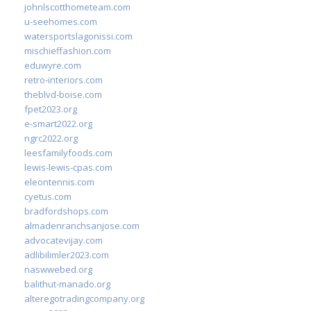
johnlscotthometeam.com
u-seehomes.com
watersportslagonissi.com
mischieffashion.com
eduwyre.com
retro-interiors.com
theblvd-boise.com
fpet2023.org
e-smart2022.org
ngrc2022.org
leesfamilyfoods.com
lewis-lewis-cpas.com
eleontennis.com
cyetus.com
bradfordshops.com
almadenranchsanjose.com
advocatevijay.com
adlibilimler2023.com
naswwebed.org
balithut-manado.org
alteregotradingcompany.org