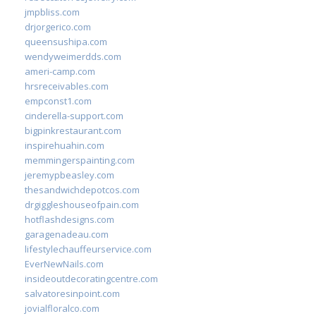
jmpbliss.com
drjorgerico.com
queensushipa.com
wendyweimerdds.com
ameri-camp.com
hrsreceivables.com
empconst1.com
cinderella-support.com
bigpinkrestaurant.com
inspirehuahin.com
memmingerspainting.com
jeremypbeasley.com
thesandwichdepotcos.com
drgiggleshouseofpain.com
hotflashdesigns.com
garagenadeau.com
lifestylechauffeurservice.com
EverNewNails.com
insideoutdecoratingcentre.com
salvatoresinpoint.com
jovialfloralco.com