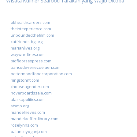
Wisata Kuliner Seafood Tarakan yang Wajib Dicoba
okhealthcareers.com
theintexperience.com
unboundedthefilm.com
catfriends-bg.org
marianlives.org
waywardtees.com
pidfloorsexpress.com
bancodevenezuelaen.com
bettermoodfoodcorporation.com
hingstonnt.com
chooseagender.com
hoverboardssale.com
alaskapolitics.com
stsmp.org
manoelneves.com
mandelaeffectlibrary.com
roselynns.com
balanceyoganj.com