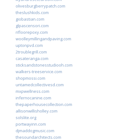
olivesburgberrypatch.com
theslushkids.com
giobastian.com
glpascensori.com
rifloorepoxy.com
woolleymillingandpaving.com
uptonpvd.com
2troublegrill.com
casateranga.com
sticksandstonesstudiooh.com
walkers-treeservice.com
shopmossi.com
untamedcollectivesd.com
mxpwellness.com
infernocanine.com
thepaperhousecollection.com
allisonwillisholley.com
solslite.org
portwayinn.com
djmaddogmusic.com
thesoundarchitects.com