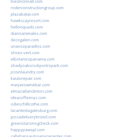
tsecincinnati.com
roderconstructiongroup.com
plazabatai.com
hawkscayresort.com
hellonquads.com
diarioanimales.com
decogaleri.com
unavozparadios.com
shoes-vert.com
elbotanicopanama.com
shadyoaksrockportrvpark.com
jccoinlaundry.com
kautorepair.com
marjaeswinebar.com
elmazatlanclinton.com
ideacoffeenyc.com
odieschillicothe.com
lacantinitagalesburg.com
pizzadeliverybristol.com
greenstarsmogcheck.com
happypawspl.com
callahansautoservicecenter.com