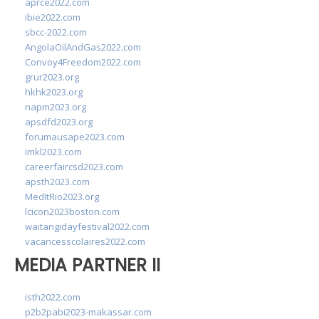
aprce2022.com
ibie2022.com
sbcc-2022.com
AngolaOilAndGas2022.com
Convoy4Freedom2022.com
grur2023.org
hkhk2023.org
napm2023.org
apsdfd2023.org
forumausape2023.com
imkl2023.com
careerfaircsd2023.com
apsth2023.com
MedItRio2023.org
lcicon2023boston.com
waitangidayfestival2022.com
vacancesscolaires2022.com
MEDIA PARTNER II
isth2022.com
p2b2pabi2023-makassar.com