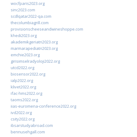
wocfparis2023.org
sinc2023.com
scdlqatar2022-qa.com
thecolumbiagrill.com
provisionscheeseandwineshoppe.com
khedi2023.org
akademikgeriatri2023.org
marmarapediatri2023.org
emchie2023.org
girisimselradyoloji2022.org
utcd2022.org
biosensor2022.org
ialp2022.org
klivet2022.org
ifac-hms2022.org
taoms2022.org
iias-euromena-conference2022.org
ivd2022.org
csity2022.org
ibsarstudyabroad.com
bennusehgall.com