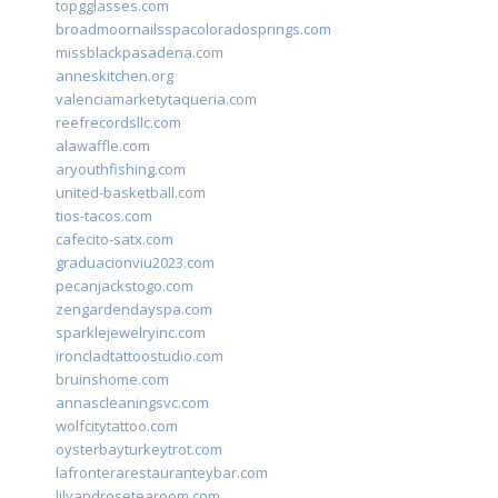
topgglasses.com
broadmoornailsspacoloradosprings.com
missblackpasadena.com
anneskitchen.org
valenciamarketytaqueria.com
reefrecordsllc.com
alawaffle.com
aryouthfishing.com
united-basketball.com
tios-tacos.com
cafecito-satx.com
graduacionviu2023.com
pecanjackstogo.com
zengardendayspa.com
sparklejewelryinc.com
ironcladtattoostudio.com
bruinshome.com
annascleaningsvc.com
wolfcitytattoo.com
oysterbayturkeytrot.com
lafronterarestauranteybar.com
lilyandrosetearoom.com