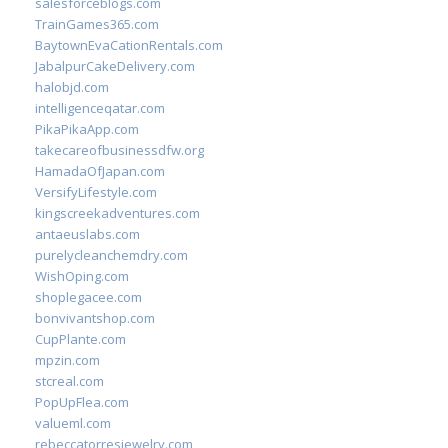
salesforceblogs.com
TrainGames365.com
BaytownEvaCationRentals.com
JabalpurCakeDelivery.com
halobjd.com
intelligenceqatar.com
PikaPikaApp.com
takecareofbusinessdfw.org
HamadaOfJapan.com
VersifyLifestyle.com
kingscreekadventures.com
antaeuslabs.com
purelycleanchemdry.com
WishOping.com
shoplegacee.com
bonvivantshop.com
CupPlante.com
mpzin.com
stcreal.com
PopUpFlea.com
valueml.com
rebeccatorresjewelry.com