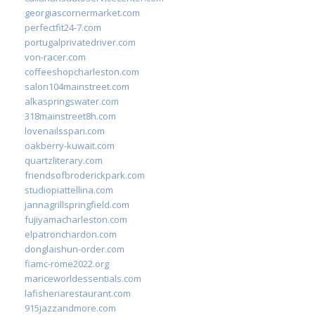
georgiascornermarket.com
perfectfit24-7.com
portugalprivatedriver.com
von-racer.com
coffeeshopcharleston.com
salon104mainstreet.com
alkaspringswater.com
318mainstreet8h.com
lovenailsspari.com
oakberry-kuwait.com
quartzliterary.com
friendsofbroderickpark.com
studiopiattellina.com
jannagrillspringfield.com
fujiyamacharleston.com
elpatronchardon.com
donglaishun-order.com
fiamc-rome2022.org
mariceworldessentials.com
lafisheriarestaurant.com
915jazzandmore.com