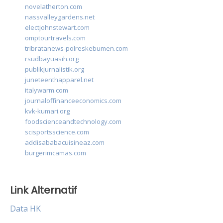
novelatherton.com
nassvalleygardens.net
electjohnstewart.com
omptourtravels.com
tribratanews-polreskebumen.com
rsudbayuasih.org
publikjurnalistik.org
juneteenthapparel.net
italywarm.com
journaloffinanceeconomics.com
kvk-kumari.org
foodscienceandtechnology.com
scisportsscience.com
addisababacuisineaz.com
burgerimcamas.com
Link Alternatif
Data HK