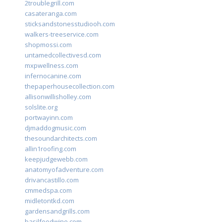
2troublegrill.com
casateranga.com
sticksandstonesstudiooh.com
walkers-treeservice.com
shopmossi.com
untamedcollectivesd.com
mxpwellness.com
infernocanine.com
thepaperhousecollection.com
allisonwillisholley.com
solslite.org
portwayinn.com
djmaddogmusic.com
thesoundarchitects.com
allin1roofing.com
keepjudgewebb.com
anatomyofadventure.com
drivancastillo.com
cmmedspa.com
midletontkd.com
gardensandgrills.com
basilfoodwine.com