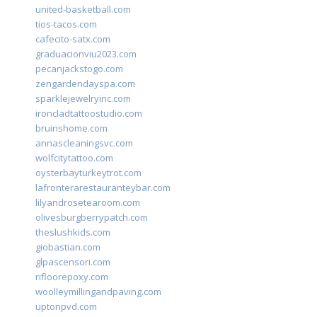
united-basketball.com
tios-tacos.com
cafecito-satx.com
graduacionviu2023.com
pecanjackstogo.com
zengardendayspa.com
sparklejewelryinc.com
ironcladtattoostudio.com
bruinshome.com
annascleaningsvc.com
wolfcitytattoo.com
oysterbayturkeytrot.com
lafronterarestauranteybar.com
lilyandrosetearoom.com
olivesburgberrypatch.com
theslushkids.com
giobastian.com
glpascensori.com
rifloorepoxy.com
woolleymillingandpaving.com
uptonpvd.com