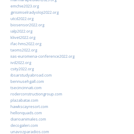
emchie2023.org
girisimselradyoloji2022.org
utcd2022.org
biosensor2022.org
ialp2022.org
klivet2022.org
ifac-hms2022.org
taoms2022.org
iias-euromena-conference2022.org
ivd2022.org
csity2022.org
ibsarstudyabroad.com
bennusehgall.com
tsecincinnati.com
roderconstructiongroup.com
plazabatai.com
hawkscayresort.com
hellonquads.com
diarioanimales.com
decogaleri.com
unavozparadios.com