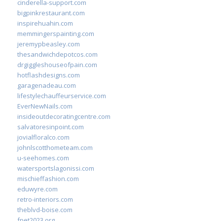
cinderella-support.com
bigpinkrestaurant.com
inspirehuahin.com
memmingerspainting.com
jeremypbeasley.com
thesandwichdepotcos.com
drgiggleshouseofpain.com
hotflashdesigns.com
garagenadeau.com
lifestylechauffeurservice.com
EverNewNails.com
insideoutdecoratingcentre.com
salvatoresinpoint.com
jovialfloralco.com
johnlscotthometeam.com
u-seehomes.com
watersportslagonissi.com
mischieffashion.com
eduwyre.com
retro-interiors.com
theblvd-boise.com
fpet2023.org