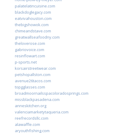
palatelatincuisine.com
blackdoglegacy.com
eatvivahouston.com
thebigshowok.com
chimeandstave.com
greatwallseafoodny.com
theloverose.com
gabriovoice.com
resinflowart.com
p-sports.net
korsairstreetwear.com
petshopallston.com
avenue26tacos.com
topgglasses.com
broadmoornailsspacoloradosprings.com
missblackpasadena.com
anneskitchen.org
valenciamarketytaqueria.com
reefrecordsllc.com
alawaffle.com
aryouthfishing.com