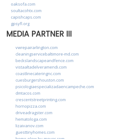
oaksofa.com
soultacohtx.com
capishcaps.com
gpsyfl.org
MEDIA PARTNER III
vwrepairarlington.com
cleaningservicebaltimore-md.com
beckslandscapeandfence.com
vistaaltadelveramendi.com
coastlinecateringnc.com
cuesburgershouston.com
psicologiaespecializadaencampeche.com
dmtacos.com
crescentstreetprinting.com
hornopizza.com
driveadragster.com
hematologa.com
lizaivanov.com
guesttinyhomes.com
home-plow-by-meyer.com