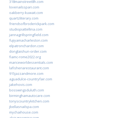
318mainstreet8h.com
lovenailsspari.com
oakberry-kuwait.com
quartzliterary.com
friendsofbroderickpark.com
studiopiattellina.com
jannagrillspringfield.com
fujiyamacharleston.com
elpatronchardon.com
donglaishun-order.com
fiamc-rome2022.org
mariceworldessentials.com
lafisheriarestaurant.com
915jazzandmore.com
aguadulce-countryfair.com
jakehovis.com
bosswingsduluth.com
birminghamautocare.com
tonyscountrykitchen.com
jbellasnailspa.com
mychaihouse.com
alvisgrooming.com