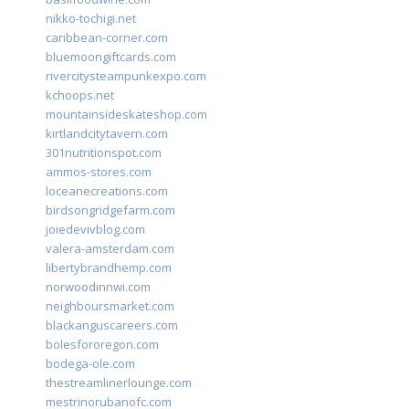
nikko-tochigi.net
caribbean-corner.com
bluemoongiftcards.com
rivercitysteampunkexpo.com
kchoops.net
mountainsideskateshop.com
kirtlandcitytavern.com
301nutritionspot.com
ammos-stores.com
loceanecreations.com
birdsongridgefarm.com
joiedevivblog.com
valera-amsterdam.com
libertybrandhemp.com
norwoodinnwi.com
neighboursmarket.com
blackanguscareers.com
bolesfororegon.com
bodega-ole.com
thestreamlinerlounge.com
mestrinorubanofc.com