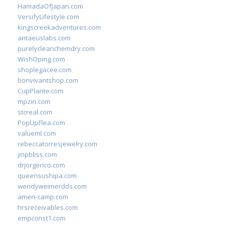
HamadaOfJapan.com
VersifyLifestyle.com
kingscreekadventures.com
antaeuslabs.com
purelycleanchemdry.com
WishOping.com
shoplegacee.com
bonvivantshop.com
CupPlante.com
mpzin.com
stcreal.com
PopUpFlea.com
valueml.com
rebeccatorresjewelry.com
jmpbliss.com
drjorgerico.com
queensushipa.com
wendyweimerdds.com
ameri-camp.com
hrsreceivables.com
empconst1.com