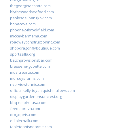
thegeorginaestate.com
blythewoodseafood.com
paolosdelibangkok.com
bobacove.com
phoone24brookfield.com
mickeybarmama.com
roadwayconstructioninc.com
shopdragonflyboutique.com
sportszilla.org
batchprovisionsbar.com
brasserie-gobette.com
musicrearte.com
morseysfarms.com
riverviewtennis.com
official-kelly-toys-squishmallows.com
displaygardenonsuncrest.org
bbq-empire-usa.com
feedstoreva.com
drogopets.com
ediblechalk.com
tabletennisnearme.com