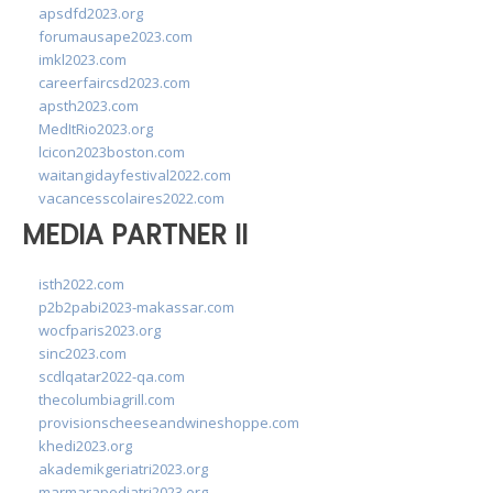
apsdfd2023.org
forumausape2023.com
imkl2023.com
careerfaircsd2023.com
apsth2023.com
MedItRio2023.org
lcicon2023boston.com
waitangidayfestival2022.com
vacancesscolaires2022.com
MEDIA PARTNER II
isth2022.com
p2b2pabi2023-makassar.com
wocfparis2023.org
sinc2023.com
scdlqatar2022-qa.com
thecolumbiagrill.com
provisionscheeseandwineshoppe.com
khedi2023.org
akademikgeriatri2023.org
marmarapediatri2023.org