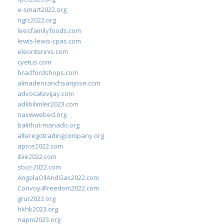
e-smart2022.org
ngrc2022.org
leesfamilyfoods.com
lewis-lewis-cpas.com
eleontennis.com
cyetus.com
bradfordshops.com
almadenranchsanjose.com
advocatevijay.com
adlibilimler2023.com
naswwebed.org
balithut-manado.org
alteregotradingcompany.org
aprce2022.com
ibie2022.com
sbcc-2022.com
AngolaOilAndGas2022.com
Convoy4Freedom2022.com
grur2023.org
hkhk2023.org
napm2023.org