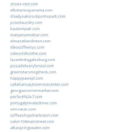
shoes-vert.com
elbotanicopanama.com
shadyoaksrockportrvpark.com
jccoinlaundry.com
kautorepair.com
marjaeswinebar.com
elmazatlanclinton.com
ideacoffeenyc.com
odieschillicothe.com
lacantinitagalesburg.com
pizzadeliverybristol.com
greenstarsmogcheck.com
happypawspl.com
callahansautoservicecenter.com
georgiascornermarket.com
perfectfit24-7.com
portugalprivatedriver.com
von-racer.com
coffeeshopcharleston.com
salon104mainstreet.com
alkaspringswater.com