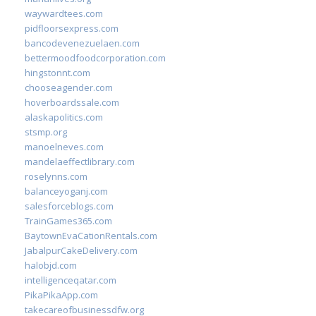
waywardtees.com
pidfloorsexpress.com
bancodevenezuelaen.com
bettermoodfoodcorporation.com
hingstonnt.com
chooseagender.com
hoverboardssale.com
alaskapolitics.com
stsmp.org
manoelneves.com
mandelaeffectlibrary.com
roselynns.com
balanceyoganj.com
salesforceblogs.com
TrainGames365.com
BaytownEvaCationRentals.com
JabalpurCakeDelivery.com
halobjd.com
intelligenceqatar.com
PikaPikaApp.com
takecareofbusinessdfw.org