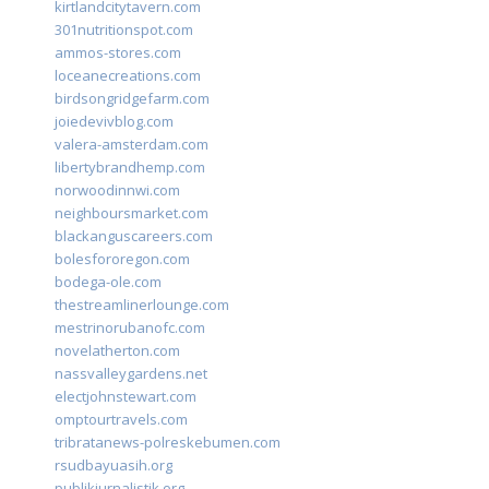
kirtlandcitytavern.com
301nutritionspot.com
ammos-stores.com
loceanecreations.com
birdsongridgefarm.com
joiedevivblog.com
valera-amsterdam.com
libertybrandhemp.com
norwoodinnwi.com
neighboursmarket.com
blackanguscareers.com
bolesfororegon.com
bodega-ole.com
thestreamlinerlounge.com
mestrinorubanofc.com
novelatherton.com
nassvalleygardens.net
electjohnstewart.com
omptourtravels.com
tribratanews-polreskebumen.com
rsudbayuasih.org
publikjurnalistik.org