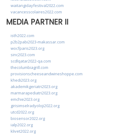
waitangidayfestival2022.com
vacancesscolaires2022.com
MEDIA PARTNER II
isth2022.com
p2b2pabi2023-makassar.com
wocfparis2023.org
sinc2023.com
scdlqatar2022-qa.com
thecolumbiagrill.com
provisionscheeseandwineshoppe.com
khedi2023.org
akademikgeriatri2023.org
marmarapediatri2023.org
emchie2023.org
girisimselradyoloji2022.org
utcd2022.org
biosensor2022.org
ialp2022.org
klivet2022.org