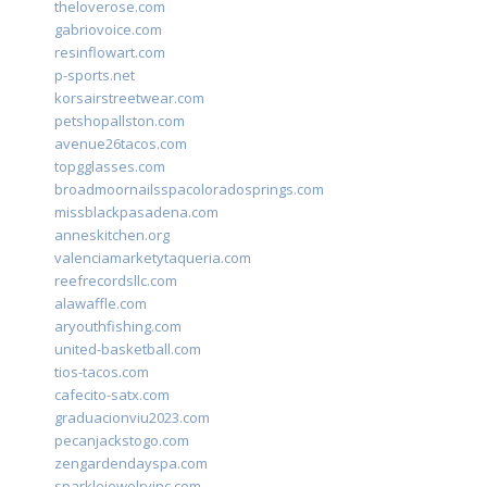
theloverose.com
gabriovoice.com
resinflowart.com
p-sports.net
korsairstreetwear.com
petshopallston.com
avenue26tacos.com
topgglasses.com
broadmoornailsspacoloradosprings.com
missblackpasadena.com
anneskitchen.org
valenciamarketytaqueria.com
reefrecordsllc.com
alawaffle.com
aryouthfishing.com
united-basketball.com
tios-tacos.com
cafecito-satx.com
graduacionviu2023.com
pecanjackstogo.com
zengardendayspa.com
sparklejewelryinc.com