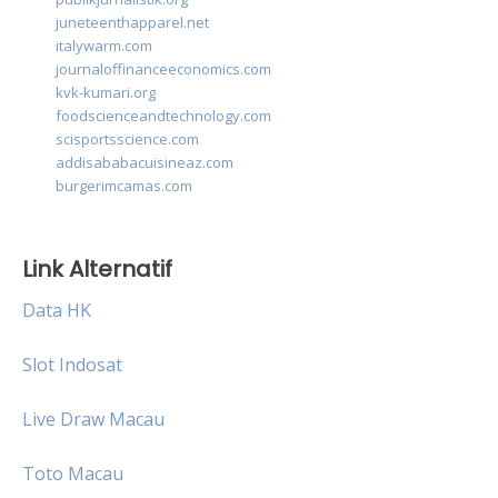
juneteenthapparel.net
italywarm.com
journaloffinanceeconomics.com
kvk-kumari.org
foodscienceandtechnology.com
scisportsscience.com
addisababacuisineaz.com
burgerimcamas.com
Link Alternatif
Data HK
Slot Indosat
Live Draw Macau
Toto Macau