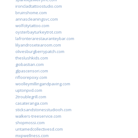
ironcladtattoostudio.com
bruinshome.com
annascleaningsvc.com
wolfcitytattoo.com
oysterbayturkeytrot.com
lafronterarestauranteybar.com
lilyandrosetearoom.com
olivesburgberrypatch.com
theslushkids.com
giobastian.com
glpascensori.com
rifloorepoxy.com
woolleymillingandpaving.com
uptonpvd.com
2troublegrill.com
casateranga.com
sticksandstonesstudiooh.com
walkers-treeservice.com
shopmossi.com
untamedcollectivesd.com
mxpwellness.com