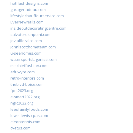
hotflashdesigns.com
garagenadeau.com
lifestylechauffeurservice.com
EverNewNails.com
insideoutdecoratingcentre.com
salvatoresinpoint.com
jovialfloralco.com
johnlscotthometeam.com
u-seehomes.com
watersportslagonissi.com
mischieffashion.com
eduwyre.com
retro-interiors.com
theblvd-boise.com
fpet2023.org
e-smart2022.org
ngrc2022.org
leesfamilyfoods.com
lewis-lewis-cpas.com
eleontennis.com
cyetus.com