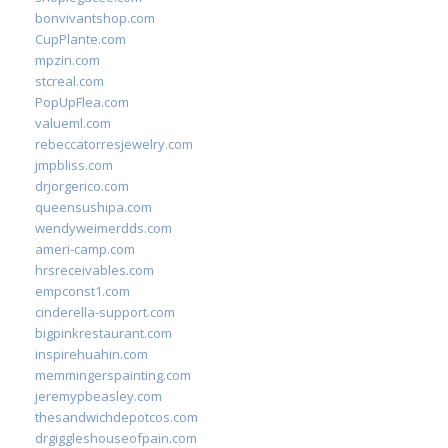
bonvivantshop.com
CupPlante.com
mpzin.com
stcreal.com
PopUpFlea.com
valueml.com
rebeccatorresjewelry.com
jmpbliss.com
drjorgerico.com
queensushipa.com
wendyweimerdds.com
ameri-camp.com
hrsreceivables.com
empconst1.com
cinderella-support.com
bigpinkrestaurant.com
inspirehuahin.com
memmingerspainting.com
jeremypbeasley.com
thesandwichdepotcos.com
drgiggleshouseofpain.com