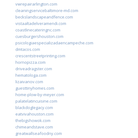
vwrepairarlington.com
cleaningservicebaltimore-md.com
beckslandscapeandfence.com
vistaaltadelveramendi.com
coastlinecateringnc.com
cuesburgershouston.com
psicologiaespecializadaencampeche.com
dmtacos.com
crescentstreetprinting.com
hornopizza.com
driveadragster.com
hematologa.com
lizaivanov.com
guesttinyhomes.com
home-plow-by-meyer.com
palatelatincuisine.com
blackdoglegacy.com
eatvivahouston.com
thebigshowok.com
chimeandstave.com
greatwallseafoodny.com