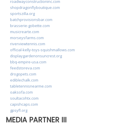
roadwayconstructioninc.com
shopdragonflyboutique.com
sportszilla.org
batchprovisionsbar.com
brasserie-gobette.com
musicrearte.com
morseysfarms.com
riverviewtennis.com
official-kelly-toys-squishmallows.com
displaygardenonsuncrest.org
bbq-empire-usa.com
feedstoreva.com
drogopets.com
ediblechalk.com
tabletennisnearme.com
oaksofa.com
soultacohtx.com
capishcaps.com
gpsyfl.org
MEDIA PARTNER III