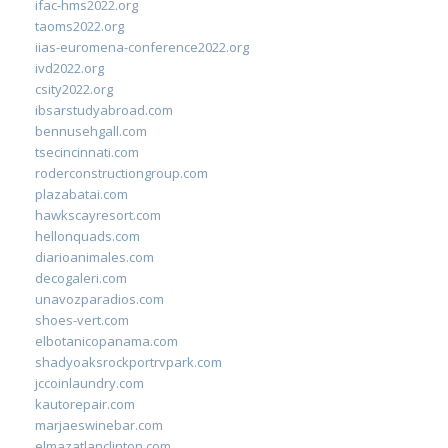
ifac-hms2022.org
taoms2022.org
iias-euromena-conference2022.org
ivd2022.org
csity2022.org
ibsarstudyabroad.com
bennusehgall.com
tsecincinnati.com
roderconstructiongroup.com
plazabatai.com
hawkscayresort.com
hellonquads.com
diarioanimales.com
decogaleri.com
unavozparadios.com
shoes-vert.com
elbotanicopanama.com
shadyoaksrockportrvpark.com
jccoinlaundry.com
kautorepair.com
marjaeswinebar.com
elmazatlanclinton.com