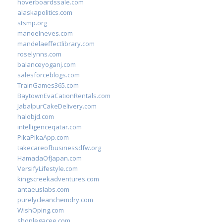
hoverboardssale.com
alaskapolitics.com
stsmp.org
manoelneves.com
mandelaeffectlibrary.com
roselynns.com
balanceyoganj.com
salesforceblogs.com
TrainGames365.com
BaytownEvaCationRentals.com
JabalpurCakeDelivery.com
halobjd.com
intelligenceqatar.com
PikaPikaApp.com
takecareofbusinessdfw.org
HamadaOfJapan.com
VersifyLifestyle.com
kingscreekadventures.com
antaeuslabs.com
purelycleanchemdry.com
WishOping.com
shoplegacee.com