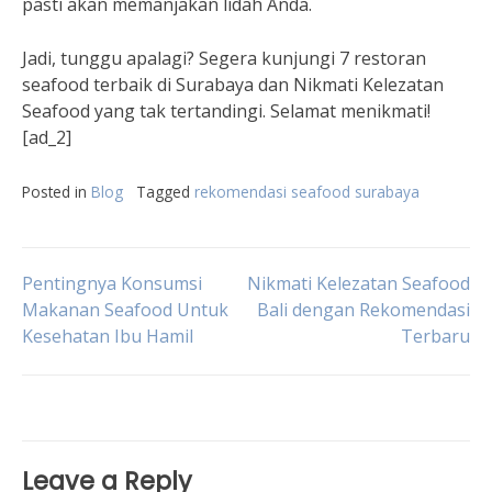
pasti akan memanjakan lidah Anda.
Jadi, tunggu apalagi? Segera kunjungi 7 restoran
seafood terbaik di Surabaya dan Nikmati Kelezatan
Seafood yang tak tertandingi. Selamat menikmati!
[ad_2]
Posted in
Blog
Tagged
rekomendasi seafood surabaya
Post
Pentingnya Konsumsi
Nikmati Kelezatan Seafood
Makanan Seafood Untuk
Bali dengan Rekomendasi
Kesehatan Ibu Hamil
Terbaru
navigation
Leave a Reply