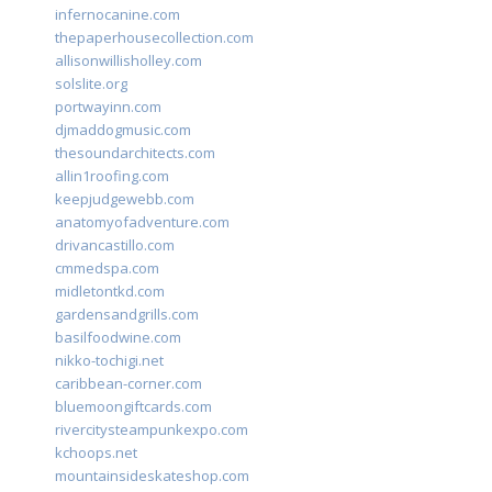
infernocanine.com
thepaperhousecollection.com
allisonwillisholley.com
solslite.org
portwayinn.com
djmaddogmusic.com
thesoundarchitects.com
allin1roofing.com
keepjudgewebb.com
anatomyofadventure.com
drivancastillo.com
cmmedspa.com
midletontkd.com
gardensandgrills.com
basilfoodwine.com
nikko-tochigi.net
caribbean-corner.com
bluemoongiftcards.com
rivercitysteampunkexpo.com
kchoops.net
mountainsideskateshop.com