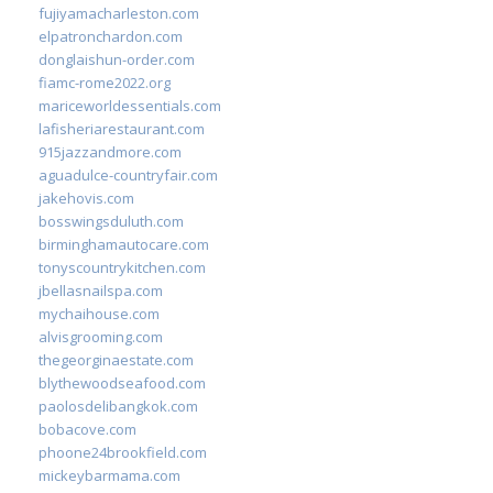
fujiyamacharleston.com
elpatronchardon.com
donglaishun-order.com
fiamc-rome2022.org
mariceworldessentials.com
lafisheriarestaurant.com
915jazzandmore.com
aguadulce-countryfair.com
jakehovis.com
bosswingsduluth.com
birminghamautocare.com
tonyscountrykitchen.com
jbellasnailspa.com
mychaihouse.com
alvisgrooming.com
thegeorginaestate.com
blythewoodseafood.com
paolosdelibangkok.com
bobacove.com
phoone24brookfield.com
mickeybarmama.com