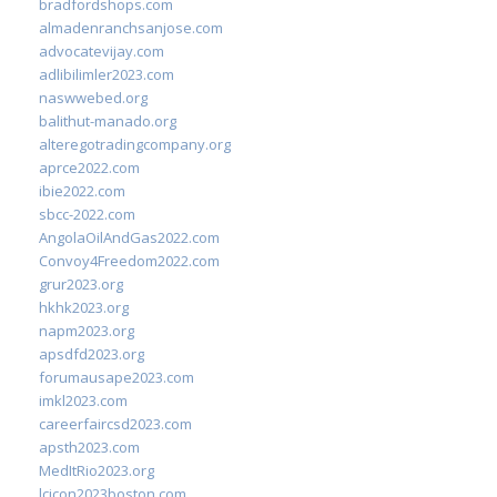
bradfordshops.com
almadenranchsanjose.com
advocatevijay.com
adlibilimler2023.com
naswwebed.org
balithut-manado.org
alteregotradingcompany.org
aprce2022.com
ibie2022.com
sbcc-2022.com
AngolaOilAndGas2022.com
Convoy4Freedom2022.com
grur2023.org
hkhk2023.org
napm2023.org
apsdfd2023.org
forumausape2023.com
imkl2023.com
careerfaircsd2023.com
apsth2023.com
MedItRio2023.org
lcicon2023boston.com