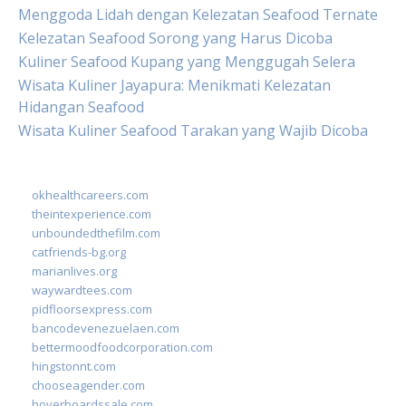
Menggoda Lidah dengan Kelezatan Seafood Ternate
Kelezatan Seafood Sorong yang Harus Dicoba
Kuliner Seafood Kupang yang Menggugah Selera
Wisata Kuliner Jayapura: Menikmati Kelezatan
Hidangan Seafood
Wisata Kuliner Seafood Tarakan yang Wajib Dicoba
okhealthcareers.com
theintexperience.com
unboundedthefilm.com
catfriends-bg.org
marianlives.org
waywardtees.com
pidfloorsexpress.com
bancodevenezuelaen.com
bettermoodfoodcorporation.com
hingstonnt.com
chooseagender.com
hoverboardssale.com