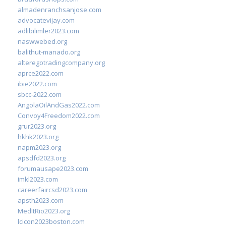
almadenranchsanjose.com
advocatevijay.com
adlibilimler2023.com
naswwebed.org
balithut-manado.org
alteregotradingcompany.org
aprce2022.com
ibie2022.com
sbcc-2022.com
AngolaOilAndGas2022.com
Convoy4Freedom2022.com
grur2023.org
hkhk2023.org
napm2023.org
apsdfd2023.org
forumausape2023.com
imkl2023.com
careerfaircsd2023.com
apsth2023.com
MedItRio2023.org
lcicon2023boston.com