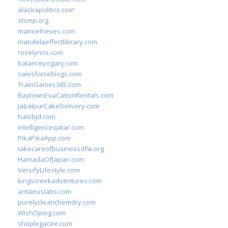
alaskapolitics.com
stsmp.org
manoelneves.com
mandelaeffectlibrary.com
roselynns.com
balanceyoganj.com
salesforceblogs.com
TrainGames365.com
BaytownEvaCationRentals.com
JabalpurCakeDelivery.com
halobjd.com
intelligenceqatar.com
PikaPikaApp.com
takecareofbusinessdfw.org
HamadaOfJapan.com
VersifyLifestyle.com
kingscreekadventures.com
antaeuslabs.com
purelycleanchemdry.com
WishOping.com
shoplegacee.com