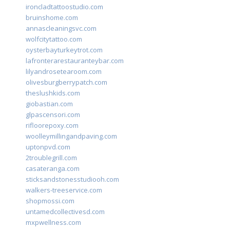
ironcladtattoostudio.com
bruinshome.com
annascleaningsvc.com
wolfcitytattoo.com
oysterbayturkeytrot.com
lafronterarestauranteybar.com
lilyandrosetearoom.com
olivesburgberrypatch.com
theslushkids.com
giobastian.com
glpascensori.com
rifloorepoxy.com
woolleymillingandpaving.com
uptonpvd.com
2troublegrill.com
casateranga.com
sticksandstonesstudiooh.com
walkers-treeservice.com
shopmossi.com
untamedcollectivesd.com
mxpwellness.com