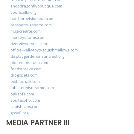
shopdragonflyboutique.com
sportszilla.org
batchprovisionsbar.com
brasserie-gobette.com
musicrearte.com
morseysfarms.com
riverviewtennis.com
official-kelly-toys-squishmallows.com
displaygardenonsuncrest.org
bbq-empire-usa.com
feedstoreva.com
drogopets.com
ediblechalk.com
tabletennisnearme.com
oaksofa.com
soultacohtx.com
capishcaps.com
gpsyfl.org
MEDIA PARTNER III