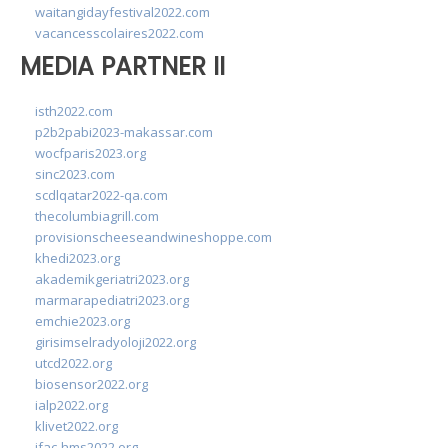
waitangidayfestival2022.com
vacancesscolaires2022.com
MEDIA PARTNER II
isth2022.com
p2b2pabi2023-makassar.com
wocfparis2023.org
sinc2023.com
scdlqatar2022-qa.com
thecolumbiagrill.com
provisionscheeseandwineshoppe.com
khedi2023.org
akademikgeriatri2023.org
marmarapediatri2023.org
emchie2023.org
girisimselradyoloji2022.org
utcd2022.org
biosensor2022.org
ialp2022.org
klivet2022.org
ifac-hms2022.org