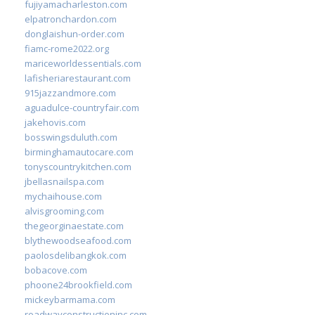
fujiyamacharleston.com
elpatronchardon.com
donglaishun-order.com
fiamc-rome2022.org
mariceworldessentials.com
lafisheriarestaurant.com
915jazzandmore.com
aguadulce-countryfair.com
jakehovis.com
bosswingsduluth.com
birminghamautocare.com
tonyscountrykitchen.com
jbellasnailspa.com
mychaihouse.com
alvisgrooming.com
thegeorginaestate.com
blythewoodseafood.com
paolosdelibangkok.com
bobacove.com
phoone24brookfield.com
mickeybarmama.com
roadwayconstructioninc.com