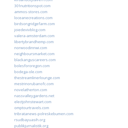
301nutritionspot.com
ammos-stores.com
loceanecreations.com
birdsongridgefarm.com
joiedevivblog.com
valera-amsterdam.com
libertybrandhemp.com
norwoodinnwi.com
neighboursmarket.com
blackanguscareers.com
bolesfororegon.com
bodega-ole.com
thestreamlinerlounge.com
mestrinorubanofc.com
novelatherton.com
nassvalleygardens.net
electjohnstewart.com
omptourtravels.com
tribratanews-polreskebumen.com
rsudbayuasih.org
publikjurnalistik.org