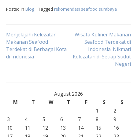
Posted in
Blog
Tagged
rekomendasi seafood surabaya
Post
Menjelajahi Kelezatan
Wisata Kuliner Makanan
Makanan Seafood
Seafood Terdekat di
Terdekat di Berbagai Kota
Indonesia: Nikmati
navigation
di Indonesia
Kelezatan di Setiap Sudut
Negeri
August 2026
M
T
W
T
F
S
S
1
2
3
4
5
6
7
8
9
10
11
12
13
14
15
16
17
18
19
20
21
22
23