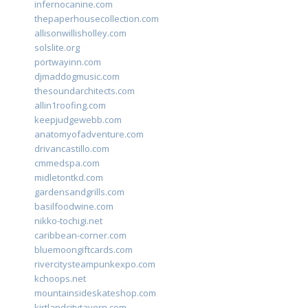
infernocanine.com
thepaperhousecollection.com
allisonwillisholley.com
solslite.org
portwayinn.com
djmaddogmusic.com
thesoundarchitects.com
allin1roofing.com
keepjudgewebb.com
anatomyofadventure.com
drivancastillo.com
cmmedspa.com
midletontkd.com
gardensandgrills.com
basilfoodwine.com
nikko-tochigi.net
caribbean-corner.com
bluemoongiftcards.com
rivercitysteampunkexpo.com
kchoops.net
mountainsideskateshop.com
kirtlandcitytavern.com