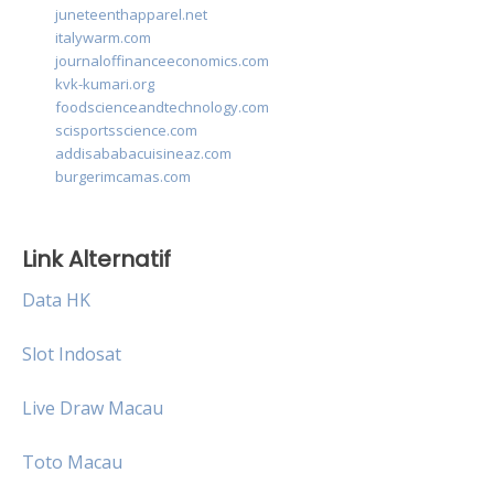
juneteenthapparel.net
italywarm.com
journaloffinanceeconomics.com
kvk-kumari.org
foodscienceandtechnology.com
scisportsscience.com
addisababacuisineaz.com
burgerimcamas.com
Link Alternatif
Data HK
Slot Indosat
Live Draw Macau
Toto Macau