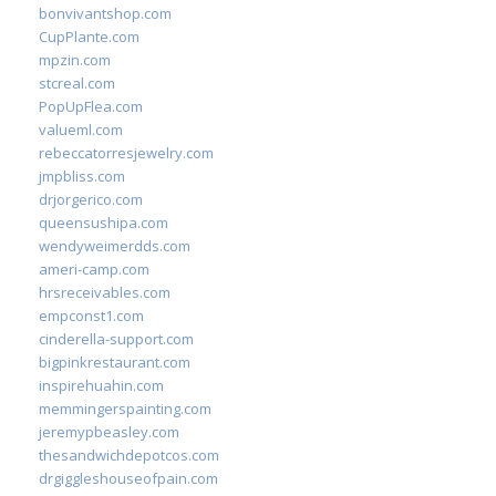
bonvivantshop.com
CupPlante.com
mpzin.com
stcreal.com
PopUpFlea.com
valueml.com
rebeccatorresjewelry.com
jmpbliss.com
drjorgerico.com
queensushipa.com
wendyweimerdds.com
ameri-camp.com
hrsreceivables.com
empconst1.com
cinderella-support.com
bigpinkrestaurant.com
inspirehuahin.com
memmingerspainting.com
jeremypbeasley.com
thesandwichdepotcos.com
drgiggleshouseofpain.com