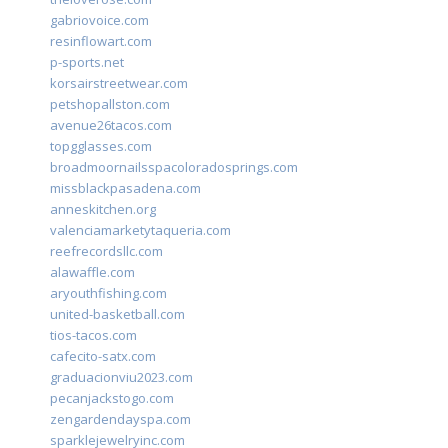
gabriovoice.com
resinflowart.com
p-sports.net
korsairstreetwear.com
petshopallston.com
avenue26tacos.com
topgglasses.com
broadmoornailsspacoloradosprings.com
missblackpasadena.com
anneskitchen.org
valenciamarketytaqueria.com
reefrecordsllc.com
alawaffle.com
aryouthfishing.com
united-basketball.com
tios-tacos.com
cafecito-satx.com
graduacionviu2023.com
pecanjackstogo.com
zengardendayspa.com
sparklejewelryinc.com