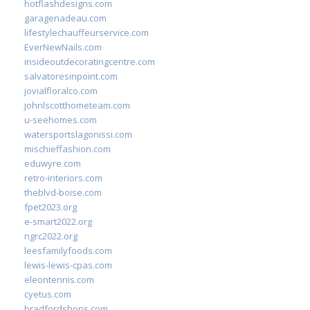
hotflashdesigns.com
garagenadeau.com
lifestylechauffeurservice.com
EverNewNails.com
insideoutdecoratingcentre.com
salvatoresinpoint.com
jovialfloralco.com
johnlscotthometeam.com
u-seehomes.com
watersportslagonissi.com
mischieffashion.com
eduwyre.com
retro-interiors.com
theblvd-boise.com
fpet2023.org
e-smart2022.org
ngrc2022.org
leesfamilyfoods.com
lewis-lewis-cpas.com
eleontennis.com
cyetus.com
bradfordshops.com