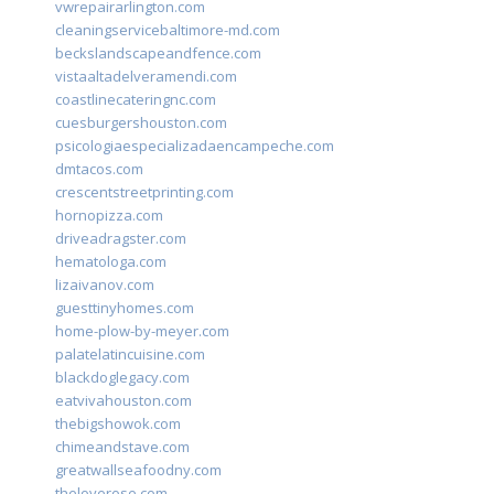
vwrepairarlington.com
cleaningservicebaltimore-md.com
beckslandscapeandfence.com
vistaaltadelveramendi.com
coastlinecateringnc.com
cuesburgershouston.com
psicologiaespecializadaencampeche.com
dmtacos.com
crescentstreetprinting.com
hornopizza.com
driveadragster.com
hematologa.com
lizaivanov.com
guesttinyhomes.com
home-plow-by-meyer.com
palatelatincuisine.com
blackdoglegacy.com
eatvivahouston.com
thebigshowok.com
chimeandstave.com
greatwallseafoodny.com
theloverose.com