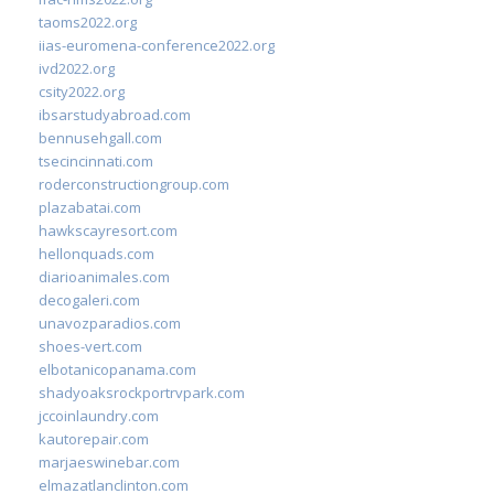
taoms2022.org
iias-euromena-conference2022.org
ivd2022.org
csity2022.org
ibsarstudyabroad.com
bennusehgall.com
tsecincinnati.com
roderconstructiongroup.com
plazabatai.com
hawkscayresort.com
hellonquads.com
diarioanimales.com
decogaleri.com
unavozparadios.com
shoes-vert.com
elbotanicopanama.com
shadyoaksrockportrvpark.com
jccoinlaundry.com
kautorepair.com
marjaeswinebar.com
elmazatlanclinton.com