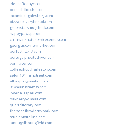
ideacoffeenyc.com
odieschillicothe.com
lacantinitagalesburg.com
pizzadeliverybristol.com
greenstarsmogcheck.com
happypawspl.com
callahansautoservicecenter.com
georgiascornermarket.com
perfectfit24-7.com
portugalprivatedriver.com
von-racer.com
coffeeshopcharleston.com
salon104mainstreet.com
alkaspringswater.com
318mainstreet8h.com
lovenailsspari.com
oakberry-kuwait.com
quartzliterary.com
friendsofbroderickpark.com
studiopiattellina.com
jannagrillspringfield.com