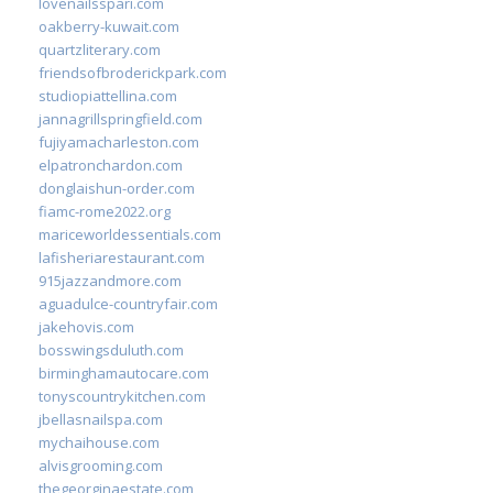
lovenailsspari.com
oakberry-kuwait.com
quartzliterary.com
friendsofbroderickpark.com
studiopiattellina.com
jannagrillspringfield.com
fujiyamacharleston.com
elpatronchardon.com
donglaishun-order.com
fiamc-rome2022.org
mariceworldessentials.com
lafisheriarestaurant.com
915jazzandmore.com
aguadulce-countryfair.com
jakehovis.com
bosswingsduluth.com
birminghamautocare.com
tonyscountrykitchen.com
jbellasnailspa.com
mychaihouse.com
alvisgrooming.com
thegeorginaestate.com