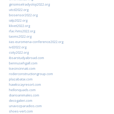
girisimselradyoloji2022.org
utcd2022.org
biosensor2022.org
ialp2022.org
klivet2022.org
ifac-hms2022.org
taoms2022.org
iias-euromena-conference2022.org
ivd2022.org
csity2022.org
ibsarstudyabroad.com
bennusehgall.com
tsecincinnati.com
roderconstructiongroup.com
plazabatai.com
hawkscayresort.com
hellonquads.com
diarioanimales.com
decogaleri.com
unavozparadios.com
shoes-vert.com