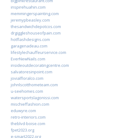
bigpinkrestaurant.com
inspirehuahin.com
memmingerspainting.com
jeremypbeasley.com
thesandwichdepotcos.com
drgiggleshouseofpain.com
hotflashdesigns.com
garagenadeau.com
lifestylechauffeurservice.com
EverNewNails.com
insideoutdecoratingcentre.com
salvatoresinpoint.com
jovialfloralco.com
johnlscotthometeam.com
u-seehomes.com
watersportslagonissi.com
mischieffashion.com
eduwyre.com
retro-interiors.com
theblvd-boise.com
fpet2023.org
e-smart2022.org