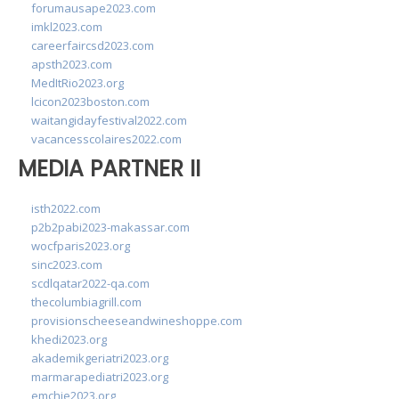
forumausape2023.com
imkl2023.com
careerfaircsd2023.com
apsth2023.com
MedItRio2023.org
lcicon2023boston.com
waitangidayfestival2022.com
vacancesscolaires2022.com
MEDIA PARTNER II
isth2022.com
p2b2pabi2023-makassar.com
wocfparis2023.org
sinc2023.com
scdlqatar2022-qa.com
thecolumbiagrill.com
provisionscheeseandwineshoppe.com
khedi2023.org
akademikgeriatri2023.org
marmarapediatri2023.org
emchie2023.org