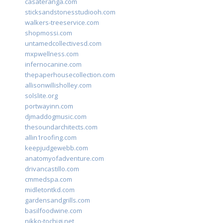
casateranga.com
sticksandstonesstudiooh.com
walkers-treeservice.com
shopmossi.com
untamedcollectivesd.com
mxpwellness.com
infernocanine.com
thepaperhousecollection.com
allisonwillisholley.com
solslite.org
portwayinn.com
djmaddogmusic.com
thesoundarchitects.com
allin1roofing.com
keepjudgewebb.com
anatomyofadventure.com
drivancastillo.com
cmmedspa.com
midletontkd.com
gardensandgrills.com
basilfoodwine.com
nikko-tochigi.net