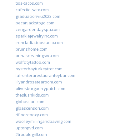
tios-tacos.com
cafecito-satx.com
graduacionviu2023.com
pecanjackstogo.com
zengardendayspa.com
sparklejewelryinc.com
ironcladtattoostudio.com
bruinshome.com
annascleaningsvc.com
wolfcitytattoo.com
oysterbayturkeytrot.com
lafronterarestauranteybar.com
lilyandrosetearoom.com
olivesburgberrypatch.com
theslushkids.com
giobastian.com
glpascensori.com
rifloorepoxy.com
woolleymillingandpaving.com
uptonpvd.com
2troublegrill.com