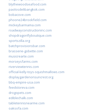
blythewoodseafood.com
paolosdelibangkok.com
bobacove.com
phoone24brookfield.com
mickeybarmama.com
roadwayconstructioninc.com
shopdragonflyboutique.com
sportszilla.org
batchprovisionsbar.com
brasserie-gobette.com
musicrearte.com
morseysfarms.com
riverviewtennis.com
official-kelly-toys-squishmallows.com
displaygardenonsuncrest.org
bbq-empire-usa.com
feedstoreva.com
drogopets.com
ediblechalk.com
tabletennisnearme.com
oaksofa.com