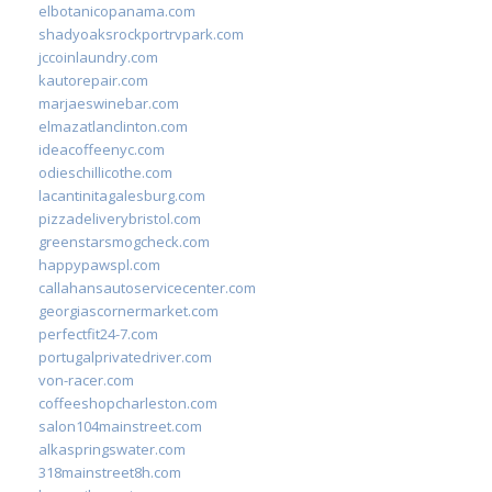
elbotanicopanama.com
shadyoaksrockportrvpark.com
jccoinlaundry.com
kautorepair.com
marjaeswinebar.com
elmazatlanclinton.com
ideacoffeenyc.com
odieschillicothe.com
lacantinitagalesburg.com
pizzadeliverybristol.com
greenstarsmogcheck.com
happypawspl.com
callahansautoservicecenter.com
georgiascornermarket.com
perfectfit24-7.com
portugalprivatedriver.com
von-racer.com
coffeeshopcharleston.com
salon104mainstreet.com
alkaspringswater.com
318mainstreet8h.com