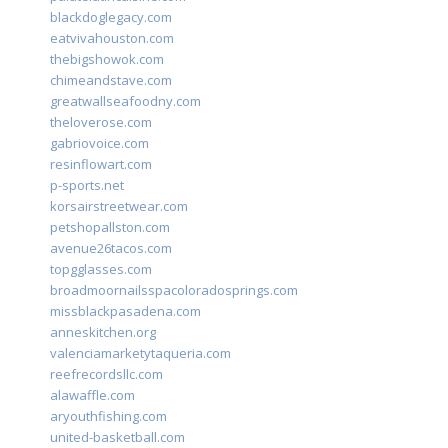
blackdoglegacy.com
eatvivahouston.com
thebigshowok.com
chimeandstave.com
greatwallseafoodny.com
theloverose.com
gabriovoice.com
resinflowart.com
p-sports.net
korsairstreetwear.com
petshopallston.com
avenue26tacos.com
topgglasses.com
broadmoornailsspacoloradosprings.com
missblackpasadena.com
anneskitchen.org
valenciamarketytaqueria.com
reefrecordsllc.com
alawaffle.com
aryouthfishing.com
united-basketball.com