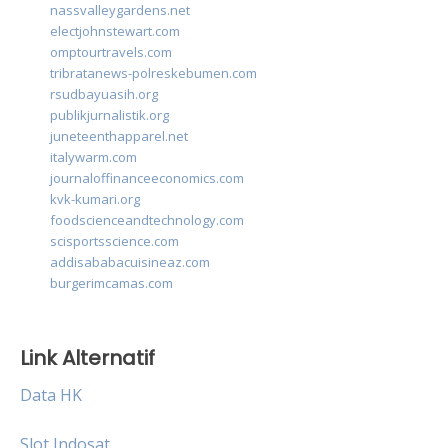
nassvalleygardens.net
electjohnstewart.com
omptourtravels.com
tribratanews-polreskebumen.com
rsudbayuasih.org
publikjurnalistik.org
juneteenthapparel.net
italywarm.com
journaloffinanceeconomics.com
kvk-kumari.org
foodscienceandtechnology.com
scisportsscience.com
addisababacuisineaz.com
burgerimcamas.com
Link Alternatif
Data HK
Slot Indosat