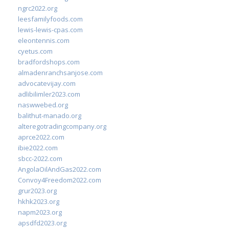
ngrc2022.org
leesfamilyfoods.com
lewis-lewis-cpas.com
eleontennis.com
cyetus.com
bradfordshops.com
almadenranchsanjose.com
advocatevijay.com
adlibilimler2023.com
naswwebed.org
balithut-manado.org
alteregotradingcompany.org
aprce2022.com
ibie2022.com
sbcc-2022.com
AngolaOilAndGas2022.com
Convoy4Freedom2022.com
grur2023.org
hkhk2023.org
napm2023.org
apsdfd2023.org