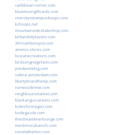
caribbean-corner.com
bluemoongiftcards.com
rivercitysteampunkexpo.com
kchoops.net
mountainsideskateshop.com
kirtlandcitytavern.com
301nutritionspot.com
ammos-stores.com
loceanecreations.com
birdsongridgefarm.com
joiedevivblog.com
valera-amsterdam.com
libertybrandhemp.com
norwoodinnwi.com
neighboursmarket.com
blackanguscareers.com
bolesfororegon.com
bodega-ole.com
thestreamlinerlounge.com
mestrinorubanofc.com
novelatherton.com