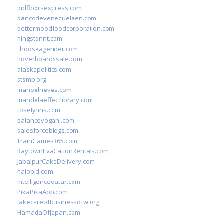
pidfloorsexpress.com
bancodevenezuelaen.com
bettermoodfoodcorporation.com
hingstonnt.com
chooseagender.com
hoverboardssale.com
alaskapolitics.com
stsmp.org
manoelneves.com
mandelaeffectlibrary.com
roselynns.com
balanceyoganj.com
salesforceblogs.com
TrainGames365.com
BaytownEvaCationRentals.com
JabalpurCakeDelivery.com
halobjd.com
intelligenceqatar.com
PikaPikaApp.com
takecareofbusinessdfw.org
HamadaOfJapan.com