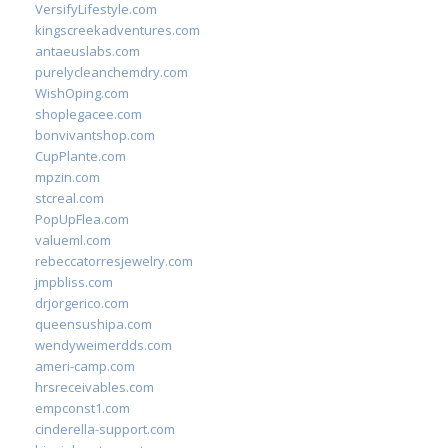
VersifyLifestyle.com
kingscreekadventures.com
antaeuslabs.com
purelycleanchemdry.com
WishOping.com
shoplegacee.com
bonvivantshop.com
CupPlante.com
mpzin.com
stcreal.com
PopUpFlea.com
valueml.com
rebeccatorresjewelry.com
jmpbliss.com
drjorgerico.com
queensushipa.com
wendyweimerdds.com
ameri-camp.com
hrsreceivables.com
empconst1.com
cinderella-support.com