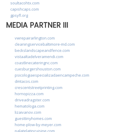
soultacohtx.com
capishcaps.com
gpsyfl.org
MEDIA PARTNER III
vwrepairarlington.com
cleaningservicebaltimore-md.com
beckslandscapeandfence.com
vistaaltadelveramendi.com
coastlinecateringnc.com
cuesburgershouston.com
psicologiaespecializadaencampeche.com
dmtacos.com
crescentstreetprinting.com
hornopizza.com
driveadragster.com
hematologa.com
lizaivanov.com
guesttinyhomes.com
home-plow-by-meyer.com
palatelatincuisine.com