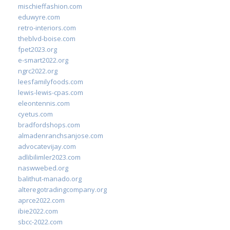
mischieffashion.com
eduwyre.com
retro-interiors.com
theblvd-boise.com
fpet2023.org
e-smart2022.org
ngrc2022.org
leesfamilyfoods.com
lewis-lewis-cpas.com
eleontennis.com
cyetus.com
bradfordshops.com
almadenranchsanjose.com
advocatevijay.com
adlibilimler2023.com
naswwebed.org
balithut-manado.org
alteregotradingcompany.org
aprce2022.com
ibie2022.com
sbcc-2022.com