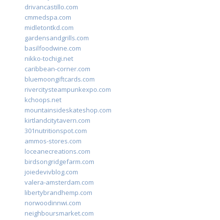
drivancastillo.com
cmmedspa.com
midletontkd.com
gardensandgrills.com
basilfoodwine.com
nikko-tochigi.net
caribbean-corner.com
bluemoongiftcards.com
rivercitysteampunkexpo.com
kchoops.net
mountainsideskateshop.com
kirtlandcitytavern.com
301nutritionspot.com
ammos-stores.com
loceanecreations.com
birdsongridgefarm.com
joiedevivblog.com
valera-amsterdam.com
libertybrandhemp.com
norwoodinnwi.com
neighboursmarket.com