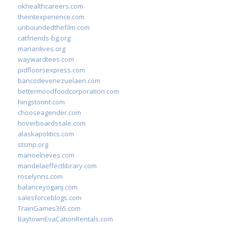
okhealthcareers.com
theintexperience.com
unboundedthefilm.com
catfriends-bg.org
marianlives.org
waywardtees.com
pidfloorsexpress.com
bancodevenezuelaen.com
bettermoodfoodcorporation.com
hingstonnt.com
chooseagender.com
hoverboardssale.com
alaskapolitics.com
stsmp.org
manoelneves.com
mandelaeffectlibrary.com
roselynns.com
balanceyoganj.com
salesforceblogs.com
TrainGames365.com
BaytownEvaCationRentals.com