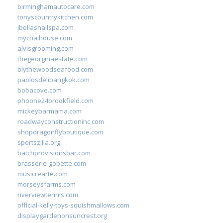
birminghamautocare.com
tonyscountrykitchen.com
jbellasnailspa.com
mychaihouse.com
alvisgrooming.com
thegeorginaestate.com
blythewoodseafood.com
paolosdelibangkok.com
bobacove.com
phoone24brookfield.com
mickeybarmama.com
roadwayconstructioninc.com
shopdragonflyboutique.com
sportszilla.org
batchprovisionsbar.com
brasserie-gobette.com
musicrearte.com
morseysfarms.com
riverviewtennis.com
official-kelly-toys-squishmallows.com
displaygardenonsuncrest.org