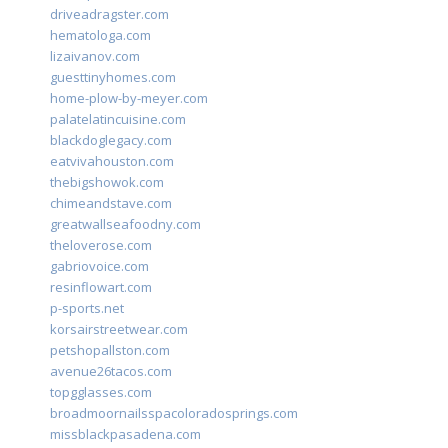
driveadragster.com
hematologa.com
lizaivanov.com
guesttinyhomes.com
home-plow-by-meyer.com
palatelatincuisine.com
blackdoglegacy.com
eatvivahouston.com
thebigshowok.com
chimeandstave.com
greatwallseafoodny.com
theloverose.com
gabriovoice.com
resinflowart.com
p-sports.net
korsairstreetwear.com
petshopallston.com
avenue26tacos.com
topgglasses.com
broadmoornailsspacoloradosprings.com
missblackpasadena.com