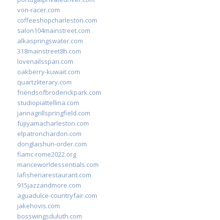
von-racer.com
coffeeshopcharleston.com
salon104mainstreet.com
alkaspringswater.com
318mainstreet8h.com
lovenailsspari.com
oakberry-kuwait.com
quartzliterary.com
friendsofbroderickpark.com
studiopiattellina.com
jannagrillspringfield.com
fujiyamacharleston.com
elpatronchardon.com
donglaishun-order.com
fiamc-rome2022.org
mariceworldessentials.com
lafisheriarestaurant.com
915jazzandmore.com
aguadulce-countryfair.com
jakehovis.com
bosswingsduluth.com