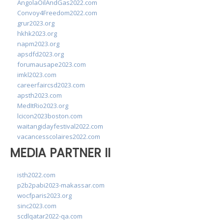
AngolaOilAndGas2022.com
Convoy4Freedom2022.com
grur2023.org
hkhk2023.org
napm2023.org
apsdfd2023.org
forumausape2023.com
imkl2023.com
careerfaircsd2023.com
apsth2023.com
MedItRio2023.org
lcicon2023boston.com
waitangidayfestival2022.com
vacancesscolaires2022.com
MEDIA PARTNER II
isth2022.com
p2b2pabi2023-makassar.com
wocfparis2023.org
sinc2023.com
scdlqatar2022-qa.com