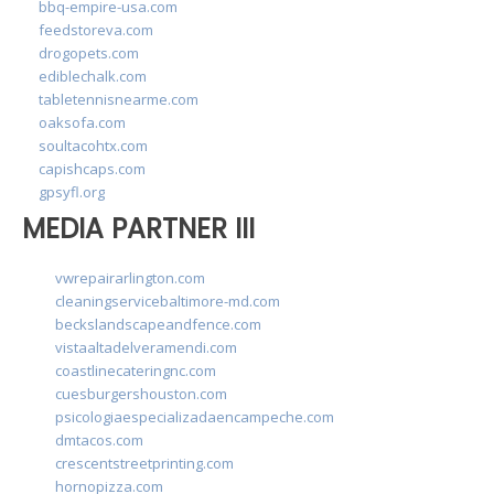
bbq-empire-usa.com
feedstoreva.com
drogopets.com
ediblechalk.com
tabletennisnearme.com
oaksofa.com
soultacohtx.com
capishcaps.com
gpsyfl.org
MEDIA PARTNER III
vwrepairarlington.com
cleaningservicebaltimore-md.com
beckslandscapeandfence.com
vistaaltadelveramendi.com
coastlinecateringnc.com
cuesburgershouston.com
psicologiaespecializadaencampeche.com
dmtacos.com
crescentstreetprinting.com
hornopizza.com