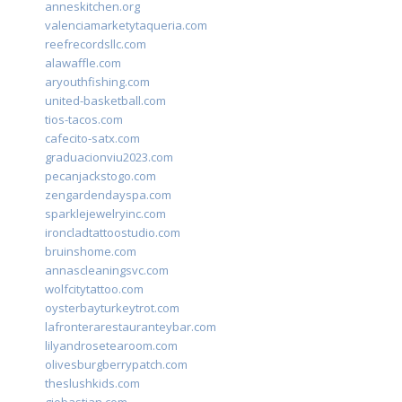
anneskitchen.org
valenciamarketytaqueria.com
reefrecordsllc.com
alawaffle.com
aryouthfishing.com
united-basketball.com
tios-tacos.com
cafecito-satx.com
graduacionviu2023.com
pecanjackstogo.com
zengardendayspa.com
sparklejewelryinc.com
ironcladtattoostudio.com
bruinshome.com
annascleaningsvc.com
wolfcitytattoo.com
oysterbayturkeytrot.com
lafronterarestauranteybar.com
lilyandrosetearoom.com
olivesburgberrypatch.com
theslushkids.com
giobastian.com