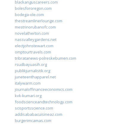
blackanguscareers.com
bolesfororegon.com
bodega-ole.com
thestreamlinerlounge.com
mestrinorubanofc.com
novelatherton.com
nassvalleygardens.net
electjohnstewart.com
omptourtravels.com
tribratanews-polreskebumen.com
rsudbayuasih.org
publikjurnalistik.org
juneteenthapparel.net
italywarm.com
journaloffinanceeconomics.com
kvk-kumari.org
foodscienceandtechnology.com
scisportsscience.com
addisababacuisineaz.com
burgerimcamas.com