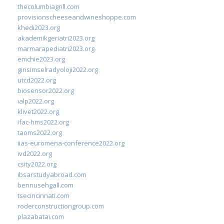
thecolumbiagrill.com
provisionscheeseandwineshoppe.com
khedi2023.org
akademikgeriatri2023.org
marmarapediatri2023.org
emchie2023.org
girisimselradyoloji2022.org
utcd2022.org
biosensor2022.org
ialp2022.org
klivet2022.org
ifac-hms2022.org
taoms2022.org
iias-euromena-conference2022.org
ivd2022.org
csity2022.org
ibsarstudyabroad.com
bennusehgall.com
tsecincinnati.com
roderconstructiongroup.com
plazabatai.com