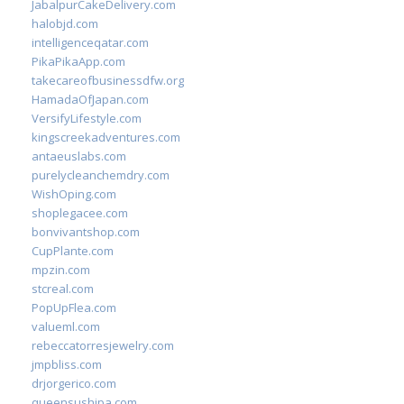
JabalpurCakeDelivery.com
halobjd.com
intelligenceqatar.com
PikaPikaApp.com
takecareofbusinessdfw.org
HamadaOfJapan.com
VersifyLifestyle.com
kingscreekadventures.com
antaeuslabs.com
purelycleanchemdry.com
WishOping.com
shoplegacee.com
bonvivantshop.com
CupPlante.com
mpzin.com
stcreal.com
PopUpFlea.com
valueml.com
rebeccatorresjewelry.com
jmpbliss.com
drjorgerico.com
queensushipa.com