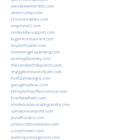
wendyweimerdds.com
ameri-camp.com
hrsreceivables.com
empconst1.com
cinderella-support.com
bigpinkrestaurant.com
inspirehuahin.com
memmingerspainting.com
jeremypbeasley.com
thesandwichdepotcos.com
drgiggleshouseofpain.com
hotflashdesigns.com
garagenadeau.com
lifestylechauffeurservice.com
EverNewNails.com
insideoutdecoratingcentre.com
salvatoresinpoint.com
jovialfloralco.com
johnlscotthometeam.com
u-seehomes.com
watersportslagonissi.com