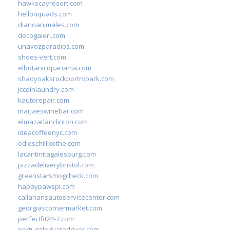
hawkscayresort.com
hellonquads.com
diarioanimales.com
decogaleri.com
unavozparadios.com
shoes-vert.com
elbotanicopanama.com
shadyoaksrockportrvpark.com
jccoinlaundry.com
kautorepair.com
marjaeswinebar.com
elmazatlanclinton.com
ideacoffeenyc.com
odieschillicothe.com
lacantinitagalesburg.com
pizzadeliverybristol.com
greenstarsmogcheck.com
happypawspl.com
callahansautoservicecenter.com
georgiascornermarket.com
perfectfit24-7.com
portugalprivatedriver.com