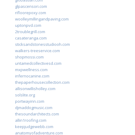
glpascensori.com
rifloorepoxy.com
woolleymillingandpaving.com
uptonpvd.com
2troublegrill.com
casateranga.com
sticksandstonesstudiooh.com
walkers-treeservice.com
shopmossi.com
untamedcollectivesd.com
mxpwellness.com
infernocanine.com
thepaperhousecollection.com
allisonwillisholley.com
solslite.org
portwayinn.com
djmaddogmusic.com
thesoundarchitects.com
allin1roofing.com
keepjudgewebb.com
anatomyofadventure.com