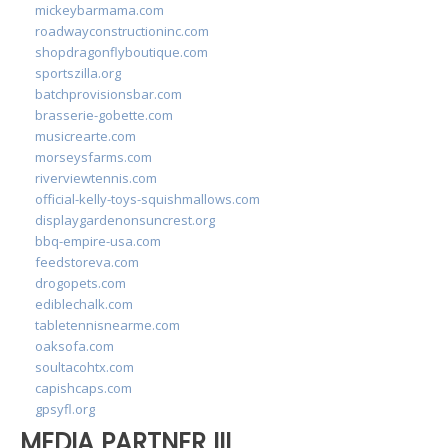
mickeybarmama.com
roadwayconstructioninc.com
shopdragonflyboutique.com
sportszilla.org
batchprovisionsbar.com
brasserie-gobette.com
musicrearte.com
morseysfarms.com
riverviewtennis.com
official-kelly-toys-squishmallows.com
displaygardenonsuncrest.org
bbq-empire-usa.com
feedstoreva.com
drogopets.com
ediblechalk.com
tabletennisnearme.com
oaksofa.com
soultacohtx.com
capishcaps.com
gpsyfl.org
MEDIA PARTNER III