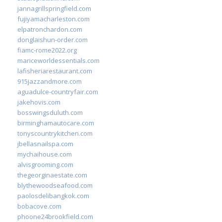
jannagrillspringfield.com
fujiyamacharleston.com
elpatronchardon.com
donglaishun-order.com
fiamc-rome2022.org
mariceworldessentials.com
lafisheriarestaurant.com
915jazzandmore.com
aguadulce-countryfair.com
jakehovis.com
bosswingsduluth.com
birminghamautocare.com
tonyscountrykitchen.com
jbellasnailspa.com
mychaihouse.com
alvisgrooming.com
thegeorginaestate.com
blythewoodseafood.com
paolosdelibangkok.com
bobacove.com
phoone24brookfield.com