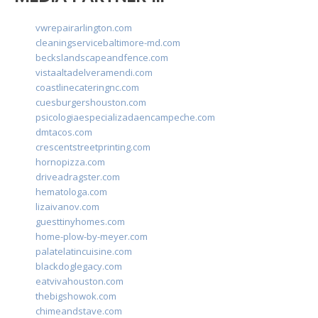
vwrepairarlington.com
cleaningservicebaltimore-md.com
beckslandscapeandfence.com
vistaaltadelveramendi.com
coastlinecateringnc.com
cuesburgershouston.com
psicologiaespecializadaencampeche.com
dmtacos.com
crescentstreetprinting.com
hornopizza.com
driveadragster.com
hematologa.com
lizaivanov.com
guesttinyhomes.com
home-plow-by-meyer.com
palatelatincuisine.com
blackdoglegacy.com
eatvivahouston.com
thebigshowok.com
chimeandstave.com