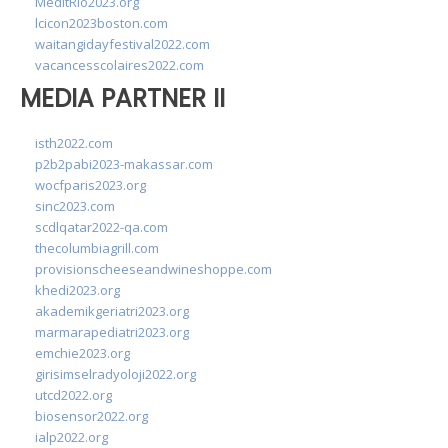
MedItRio2023.org
lcicon2023boston.com
waitangidayfestival2022.com
vacancesscolaires2022.com
MEDIA PARTNER II
isth2022.com
p2b2pabi2023-makassar.com
wocfparis2023.org
sinc2023.com
scdlqatar2022-qa.com
thecolumbiagrill.com
provisionscheeseandwineshoppe.com
khedi2023.org
akademikgeriatri2023.org
marmarapediatri2023.org
emchie2023.org
girisimselradyoloji2022.org
utcd2022.org
biosensor2022.org
ialp2022.org