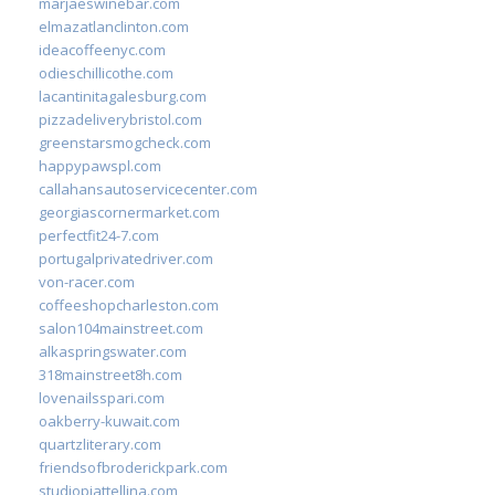
marjaeswinebar.com
elmazatlanclinton.com
ideacoffeenyc.com
odieschillicothe.com
lacantinitagalesburg.com
pizzadeliverybristol.com
greenstarsmogcheck.com
happypawspl.com
callahansautoservicecenter.com
georgiascornermarket.com
perfectfit24-7.com
portugalprivatedriver.com
von-racer.com
coffeeshopcharleston.com
salon104mainstreet.com
alkaspringswater.com
318mainstreet8h.com
lovenailsspari.com
oakberry-kuwait.com
quartzliterary.com
friendsofbroderickpark.com
studiopiattellina.com