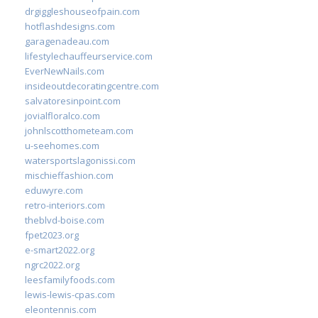
drgiggleshouseofpain.com
hotflashdesigns.com
garagenadeau.com
lifestylechauffeurservice.com
EverNewNails.com
insideoutdecoratingcentre.com
salvatoresinpoint.com
jovialfloralco.com
johnlscotthometeam.com
u-seehomes.com
watersportslagonissi.com
mischieffashion.com
eduwyre.com
retro-interiors.com
theblvd-boise.com
fpet2023.org
e-smart2022.org
ngrc2022.org
leesfamilyfoods.com
lewis-lewis-cpas.com
eleontennis.com