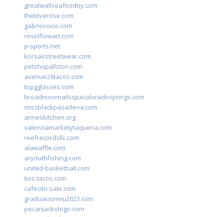
greatwallseafoodny.com
theloverose.com
gabriovoice.com
resinflowart.com
p-sports.net
korsairstreetwear.com
petshopallston.com
avenue26tacos.com
topgglasses.com
broadmoornailsspacoloradosprings.com
missblackpasadena.com
anneskitchen.org
valenciamarketytaqueria.com
reefrecordsllc.com
alawaffle.com
aryouthfishing.com
united-basketball.com
tios-tacos.com
cafecito-satx.com
graduacionviu2023.com
pecanjackstogo.com