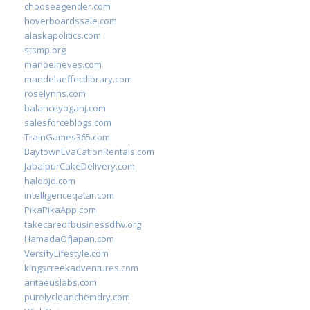
chooseagender.com
hoverboardssale.com
alaskapolitics.com
stsmp.org
manoelneves.com
mandelaeffectlibrary.com
roselynns.com
balanceyoganj.com
salesforceblogs.com
TrainGames365.com
BaytownEvaCationRentals.com
JabalpurCakeDelivery.com
halobjd.com
intelligenceqatar.com
PikaPikaApp.com
takecareofbusinessdfw.org
HamadaOfJapan.com
VersifyLifestyle.com
kingscreekadventures.com
antaeuslabs.com
purelycleanchemdry.com