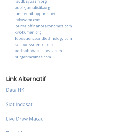
rsudbayuasih.org
publikjurnalistik.org
juneteenthapparel.net
italywarm.com
journaloffinanceeconomics.com
kvk-kumari.org
foodscienceandtechnology.com
scisportsscience.com
addisababacuisineaz.com
burgerimcamas.com
Link Alternatif
Data HK
Slot Indosat
Live Draw Macau