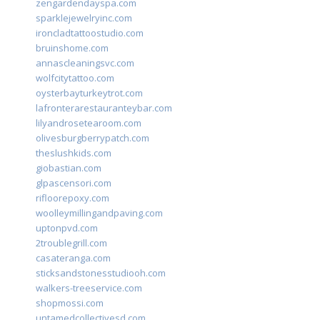
zengardendayspa.com
sparklejewelryinc.com
ironcladtattoostudio.com
bruinshome.com
annascleaningsvc.com
wolfcitytattoo.com
oysterbayturkeytrot.com
lafronterarestauranteybar.com
lilyandrosetearoom.com
olivesburgberrypatch.com
theslushkids.com
giobastian.com
glpascensori.com
rifloorepoxy.com
woolleymillingandpaving.com
uptonpvd.com
2troublegrill.com
casateranga.com
sticksandstonesstudiooh.com
walkers-treeservice.com
shopmossi.com
untamedcollectivesd.com