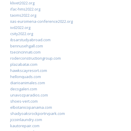
klivet2022.org
ifac-hms2022.org
taoms2022.org
iias-euromena-conference2022.org
ivd2022.org
csity2022.org
ibsarstudyabroad.com
bennusehgall.com
tsecincinnati.com
roderconstructiongroup.com
plazabatai.com
hawkscayresort.com
hellonquads.com
diarioanimales.com
decogaleri.com
unavozparadios.com
shoes-vert.com
elbotanicopanama.com
shadyoaksrockportrvpark.com
jccoinlaundry.com
kautorepair.com