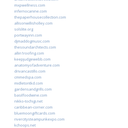
mxpwellness.com
infernocanine.com
thepaperhousecollection.com
allisonwillisholley.com
solslite.org
portwayinn.com
djmaddogmusic.com
thesoundarchitects.com
allin1roofing.com
keepjudgewebb.com
anatomyofadventure.com
drivancastillo.com
cmmedspa.com
midletontkd.com
gardensandgrills.com
basilfoodwine.com
nikko-tochigi.net
caribbean-corner.com
bluemoongiftcards.com
rivercitysteampunkexpo.com
kchoops.net