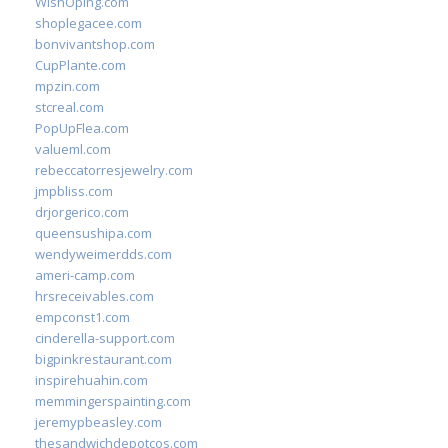
WishOping.com
shoplegacee.com
bonvivantshop.com
CupPlante.com
mpzin.com
stcreal.com
PopUpFlea.com
valueml.com
rebeccatorresjewelry.com
jmpbliss.com
drjorgerico.com
queensushipa.com
wendyweimerdds.com
ameri-camp.com
hrsreceivables.com
empconst1.com
cinderella-support.com
bigpinkrestaurant.com
inspirehuahin.com
memmingerspainting.com
jeremypbeasley.com
thesandwichdepotcos.com