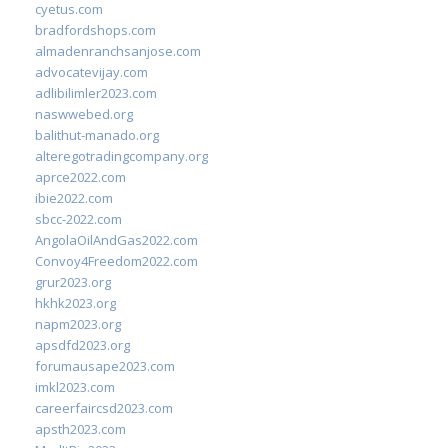
cyetus.com
bradfordshops.com
almadenranchsanjose.com
advocatevijay.com
adlibilimler2023.com
naswwebed.org
balithut-manado.org
alteregotradingcompany.org
aprce2022.com
ibie2022.com
sbcc-2022.com
AngolaOilAndGas2022.com
Convoy4Freedom2022.com
grur2023.org
hkhk2023.org
napm2023.org
apsdfd2023.org
forumausape2023.com
imkl2023.com
careerfaircsd2023.com
apsth2023.com