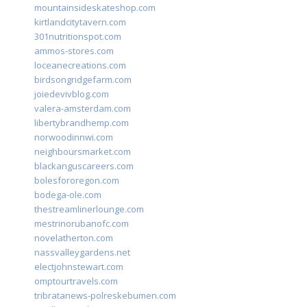
mountainsideskateshop.com
kirtlandcitytavern.com
301nutritionspot.com
ammos-stores.com
loceanecreations.com
birdsongridgefarm.com
joiedevivblog.com
valera-amsterdam.com
libertybrandhemp.com
norwoodinnwi.com
neighboursmarket.com
blackanguscareers.com
bolesfororegon.com
bodega-ole.com
thestreamlinerlounge.com
mestrinorubanofc.com
novelatherton.com
nassvalleygardens.net
electjohnstewart.com
omptourtravels.com
tribratanews-polreskebumen.com