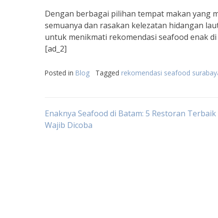
Dengan berbagai pilihan tempat makan yang m
semuanya dan rasakan kelezatan hidangan laut
untuk menikmati rekomendasi seafood enak di 
[ad_2]
Posted in
Blog
Tagged
rekomendasi seafood surabay
Post
Enaknya Seafood di Batam: 5 Restoran Terbaik
Wajib Dicoba
navigation