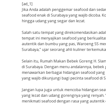
[ad_1]
Jika Anda adalah penggemar seafood dan seda
seafood enak di Surabaya yang wajib dicoba. Ko
hingga udang yang segar dan lezat.
Salah satu tempat yang direkomendasikan adal
tempat ini menyajikan seafood yang berkualita
autentik dan bumbu yang pas, Waroeng SS menja
Surabaya,” ujar seorang ahli kuliner terkemuka
Selain itu, Rumah Makan Bebek Goreng H. Slam
di Surabaya. Dengan menu andalannya, bebek 
menawarkan berbagai hidangan seafood yang 
yang wajib dikunjungi bagi pecinta seafood di
Jangan lupa juga untuk mencoba hidangan seaf
yang lezat dan udang gorengnya yang renyah.
menikmati seafood dengan rasa yang autentik 