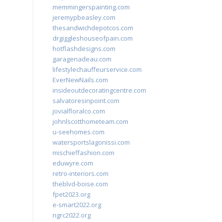
memmingerspainting.com
jeremypbeasley.com
thesandwichdepotcos.com
drgiggleshouseofpain.com
hotflashdesigns.com
garagenadeau.com
lifestylechauffeurservice.com
EverNewNails.com
insideoutdecoratingcentre.com
salvatoresinpoint.com
jovialfloralco.com
johnlscotthometeam.com
u-seehomes.com
watersportslagonissi.com
mischieffashion.com
eduwyre.com
retro-interiors.com
theblvd-boise.com
fpet2023.org
e-smart2022.org
ngrc2022.org