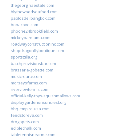
thegeorginaestate.com
blythewoodseafood.com
paolosdelibangkok.com
bobacove.com
phoone24brookfield.com
mickeybarmama.com
roadwayconstructioninc.com
shopdragonflyboutique.com
sportszilla.org
batchprovisionsbar.com
brasserie-gobette.com
musicrearte.com
morseysfarms.com
riverviewtennis.com
official-kelly-toys-squishmallows.com
displaygardenonsuncrest.org
bbq-empire-usa.com
feedstoreva.com
drogopets.com
ediblechalk.com
tabletennisnearme.com