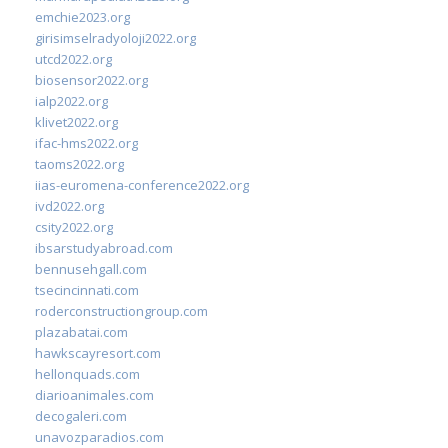
emchie2023.org
girisimselradyoloji2022.org
utcd2022.org
biosensor2022.org
ialp2022.org
klivet2022.org
ifac-hms2022.org
taoms2022.org
iias-euromena-conference2022.org
ivd2022.org
csity2022.org
ibsarstudyabroad.com
bennusehgall.com
tsecincinnati.com
roderconstructiongroup.com
plazabatai.com
hawkscayresort.com
hellonquads.com
diarioanimales.com
decogaleri.com
unavozparadios.com