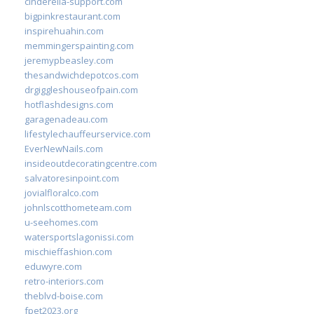
cinderella-support.com
bigpinkrestaurant.com
inspirehuahin.com
memmingerspainting.com
jeremypbeasley.com
thesandwichdepotcos.com
drgiggleshouseofpain.com
hotflashdesigns.com
garagenadeau.com
lifestylechauffeurservice.com
EverNewNails.com
insideoutdecoratingcentre.com
salvatoresinpoint.com
jovialfloralco.com
johnlscotthometeam.com
u-seehomes.com
watersportslagonissi.com
mischieffashion.com
eduwyre.com
retro-interiors.com
theblvd-boise.com
fpet2023.org