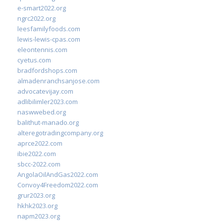
e-smart2022.org
ngrc2022.org
leesfamilyfoods.com
lewis-lewis-cpas.com
eleontennis.com
cyetus.com
bradfordshops.com
almadenranchsanjose.com
advocatevijay.com
adlibilimler2023.com
naswwebed.org
balithut-manado.org
alteregotradingcompany.org
aprce2022.com
ibie2022.com
sbcc-2022.com
AngolaOilAndGas2022.com
Convoy4Freedom2022.com
grur2023.org
hkhk2023.org
napm2023.org