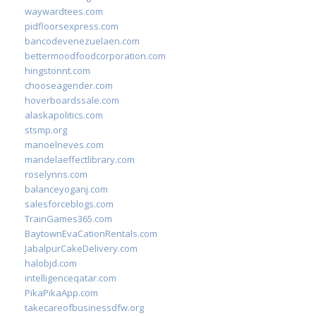
waywardtees.com
pidfloorsexpress.com
bancodevenezuelaen.com
bettermoodfoodcorporation.com
hingstonnt.com
chooseagender.com
hoverboardssale.com
alaskapolitics.com
stsmp.org
manoelneves.com
mandelaeffectlibrary.com
roselynns.com
balanceyoganj.com
salesforceblogs.com
TrainGames365.com
BaytownEvaCationRentals.com
JabalpurCakeDelivery.com
halobjd.com
intelligenceqatar.com
PikaPikaApp.com
takecareofbusinessdfw.org