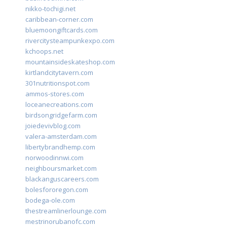
nikko-tochigi.net
caribbean-corner.com
bluemoongiftcards.com
rivercitysteampunkexpo.com
kchoops.net
mountainsideskateshop.com
kirtlandcitytavern.com
301nutritionspot.com
ammos-stores.com
loceanecreations.com
birdsongridgefarm.com
joiedevivblog.com
valera-amsterdam.com
libertybrandhemp.com
norwoodinnwi.com
neighboursmarket.com
blackanguscareers.com
bolesfororegon.com
bodega-ole.com
thestreamlinerlounge.com
mestrinorubanofc.com