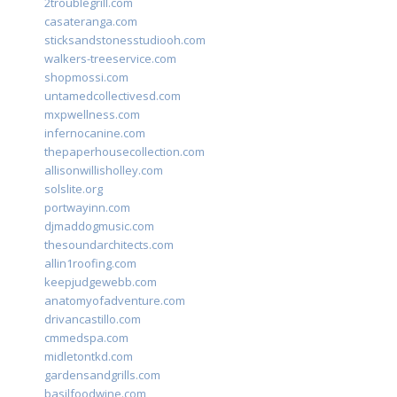
2troublegrill.com
casateranga.com
sticksandstonesstudiooh.com
walkers-treeservice.com
shopmossi.com
untamedcollectivesd.com
mxpwellness.com
infernocanine.com
thepaperhousecollection.com
allisonwillisholley.com
solslite.org
portwayinn.com
djmaddogmusic.com
thesoundarchitects.com
allin1roofing.com
keepjudgewebb.com
anatomyofadventure.com
drivancastillo.com
cmmedspa.com
midletontkd.com
gardensandgrills.com
basilfoodwine.com