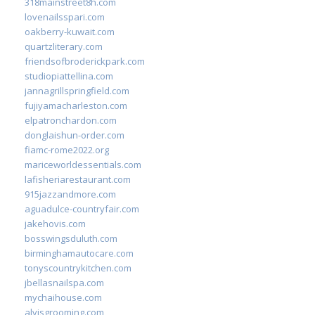
318mainstreet8h.com
lovenailsspari.com
oakberry-kuwait.com
quartzliterary.com
friendsofbroderickpark.com
studiopiattellina.com
jannagrillspringfield.com
fujiyamacharleston.com
elpatronchardon.com
donglaishun-order.com
fiamc-rome2022.org
mariceworldessentials.com
lafisheriarestaurant.com
915jazzandmore.com
aguadulce-countryfair.com
jakehovis.com
bosswingsduluth.com
birminghamautocare.com
tonyscountrykitchen.com
jbellasnailspa.com
mychaihouse.com
alvisgrooming.com