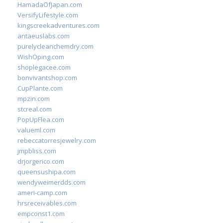
HamadaOfJapan.com
VersifyLifestyle.com
kingscreekadventures.com
antaeuslabs.com
purelycleanchemdry.com
WishOping.com
shoplegacee.com
bonvivantshop.com
CupPlante.com
mpzin.com
stcreal.com
PopUpFlea.com
valueml.com
rebeccatorresjewelry.com
jmpbliss.com
drjorgerico.com
queensushipa.com
wendyweimerdds.com
ameri-camp.com
hrsreceivables.com
empconst1.com