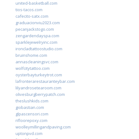
united-basketball.com
tios-tacos.com
cafecito-satx.com
graduacionviu2023.com
pecanjackstogo.com
zengardendayspa.com
sparklejewelryinc.com
ironcladtattoostudio.com
bruinshome.com
annascleaningsvc.com
wolfcitytattoo.com
oysterbayturkeytrot.com
lafronterarestauranteybar.com
lilyandrosetearoom.com
olivesburgberrypatch.com
theslushkids.com
giobastian.com
glpascensori.com
rifloorepoxy.com
woolleymillingandpaving.com
uptonpvd.com