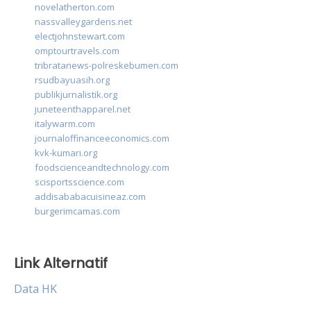
novelatherton.com
nassvalleygardens.net
electjohnstewart.com
omptourtravels.com
tribratanews-polreskebumen.com
rsudbayuasih.org
publikjurnalistik.org
juneteenthapparel.net
italywarm.com
journaloffinanceeconomics.com
kvk-kumari.org
foodscienceandtechnology.com
scisportsscience.com
addisababacuisineaz.com
burgerimcamas.com
Link Alternatif
Data HK