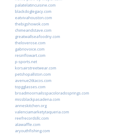
palatelatincuisine.com
blackdoglegacy.com
eatvivahouston.com
thebigshowok.com
chimeandstave.com
greatwallseafoodny.com
theloverose.com
gabriovoice.com
resinflowart.com
p-sports.net
korsairstreetwear.com
petshopallston.com
avenue26tacos.com
topgglasses.com
broadmoornailsspacoloradosprings.com
missblackpasadena.com
anneskitchen.org
valenciamarketytaqueria.com
reefrecordsllc.com
alawaffle.com
aryouthfishing.com