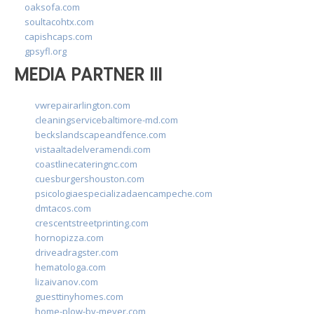
oaksofa.com
soultacohtx.com
capishcaps.com
gpsyfl.org
MEDIA PARTNER III
vwrepairarlington.com
cleaningservicebaltimore-md.com
beckslandscapeandfence.com
vistaaltadelveramendi.com
coastlinecateringnc.com
cuesburgershouston.com
psicologiaespecializadaencampeche.com
dmtacos.com
crescentstreetprinting.com
hornopizza.com
driveadragster.com
hematologa.com
lizaivanov.com
guesttinyhomes.com
home-plow-by-meyer.com