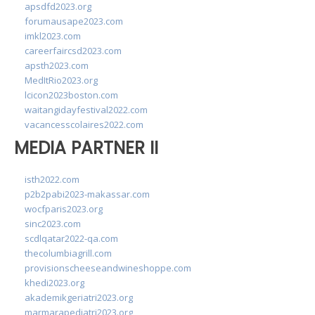
apsdfd2023.org
forumausape2023.com
imkl2023.com
careerfaircsd2023.com
apsth2023.com
MedItRio2023.org
lcicon2023boston.com
waitangidayfestival2022.com
vacancesscolaires2022.com
MEDIA PARTNER II
isth2022.com
p2b2pabi2023-makassar.com
wocfparis2023.org
sinc2023.com
scdlqatar2022-qa.com
thecolumbiagrill.com
provisionscheeseandwineshoppe.com
khedi2023.org
akademikgeriatri2023.org
marmarapediatri2023.org