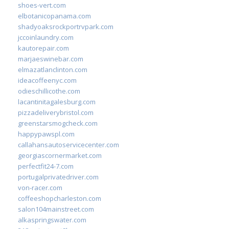
shoes-vert.com
elbotanicopanama.com
shadyoaksrockportrvpark.com
jccoinlaundry.com
kautorepair.com
marjaeswinebar.com
elmazatlanclinton.com
ideacoffeenyc.com
odieschillicothe.com
lacantinitagalesburg.com
pizzadeliverybristol.com
greenstarsmogcheck.com
happypawspl.com
callahansautoservicecenter.com
georgiascornermarket.com
perfectfit24-7.com
portugalprivatedriver.com
von-racer.com
coffeeshopcharleston.com
salon104mainstreet.com
alkaspringswater.com