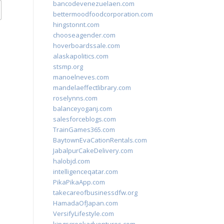
bancodevenezuelaen.com
bettermoodfoodcorporation.com
hingstonnt.com
chooseagender.com
hoverboardssale.com
alaskapolitics.com
stsmp.org
manoelneves.com
mandelaeffectlibrary.com
roselynns.com
balanceyoganj.com
salesforceblogs.com
TrainGames365.com
BaytownEvaCationRentals.com
JabalpurCakeDelivery.com
halobjd.com
intelligenceqatar.com
PikaPikaApp.com
takecareofbusinessdfw.org
HamadaOfJapan.com
VersifyLifestyle.com