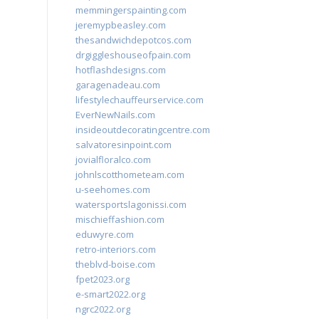
memmingerspainting.com
jeremypbeasley.com
thesandwichdepotcos.com
drgiggleshouseofpain.com
hotflashdesigns.com
garagenadeau.com
lifestylechauffeurservice.com
EverNewNails.com
insideoutdecoratingcentre.com
salvatoresinpoint.com
jovialfloralco.com
johnlscotthometeam.com
u-seehomes.com
watersportslagonissi.com
mischieffashion.com
eduwyre.com
retro-interiors.com
theblvd-boise.com
fpet2023.org
e-smart2022.org
ngrc2022.org