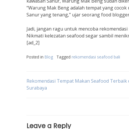
kawasan Sanur, Warung Mak Beng sudah dikena
“Warung Mak Beng adalah tempat yang cocok u
Sanur yang tenang,” ujar seorang food blogge
Jadi, jangan ragu untuk mencoba rekomendasi se
Nikmati kelezatan seafood segar sambil menik
[ad_2]
Posted in
Blog
Tagged
rekomendasi seafood bali
Post
Rekomendasi Tempat Makan Seafood Terbaik 
Surabaya
navigation
Leave a Reply