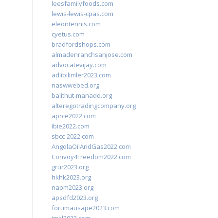
leesfamilyfoods.com
lewis-lewis-cpas.com
eleontennis.com
cyetus.com
bradfordshops.com
almadenranchsanjose.com
advocatevijay.com
adlibilimler2023.com
naswwebed.org
balithut-manado.org
alteregotradingcompany.org
aprce2022.com
ibie2022.com
sbcc-2022.com
AngolaOilAndGas2022.com
Convoy4Freedom2022.com
grur2023.org
hkhk2023.org
napm2023.org
apsdfd2023.org
forumausape2023.com