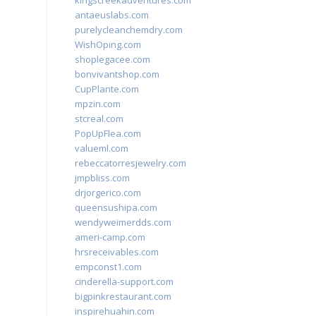
kingscreekadventures.com
antaeuslabs.com
purelycleanchemdry.com
WishOping.com
shoplegacee.com
bonvivantshop.com
CupPlante.com
mpzin.com
stcreal.com
PopUpFlea.com
valueml.com
rebeccatorresjewelry.com
jmpbliss.com
drjorgerico.com
queensushipa.com
wendyweimerdds.com
ameri-camp.com
hrsreceivables.com
empconst1.com
cinderella-support.com
bigpinkrestaurant.com
inspirehuahin.com