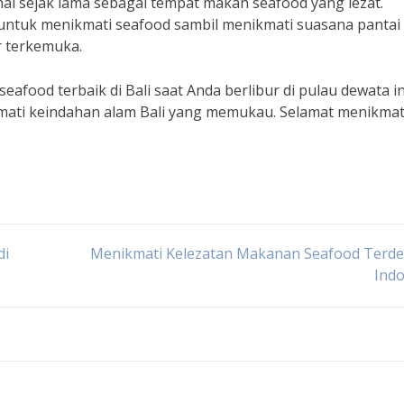
l sejak lama sebagai tempat makan seafood yang lezat.
ntuk menikmati seafood sambil menikmati suasana pantai
r terkemuka.
afood terbaik di Bali saat Anda berlibur di pulau dewata in
mati keindahan alam Bali yang memukau. Selamat menikmati
di
Menikmati Kelezatan Makanan Seafood Terdek
Indo