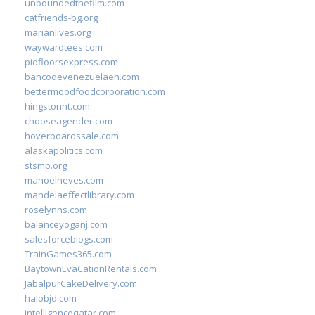
unboundedthefilm.com
catfriends-bg.org
marianlives.org
waywardtees.com
pidfloorsexpress.com
bancodevenezuelaen.com
bettermoodfoodcorporation.com
hingstonnt.com
chooseagender.com
hoverboardssale.com
alaskapolitics.com
stsmp.org
manoelneves.com
mandelaeffectlibrary.com
roselynns.com
balanceyoganj.com
salesforceblogs.com
TrainGames365.com
BaytownEvaCationRentals.com
JabalpurCakeDelivery.com
halobjd.com
intelligenceqatar.com