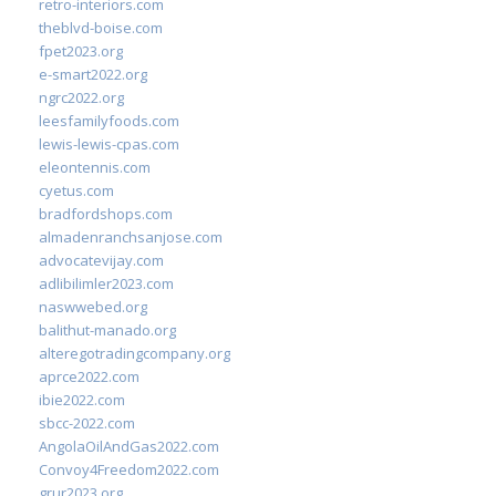
retro-interiors.com
theblvd-boise.com
fpet2023.org
e-smart2022.org
ngrc2022.org
leesfamilyfoods.com
lewis-lewis-cpas.com
eleontennis.com
cyetus.com
bradfordshops.com
almadenranchsanjose.com
advocatevijay.com
adlibilimler2023.com
naswwebed.org
balithut-manado.org
alteregotradingcompany.org
aprce2022.com
ibie2022.com
sbcc-2022.com
AngolaOilAndGas2022.com
Convoy4Freedom2022.com
grur2023.org