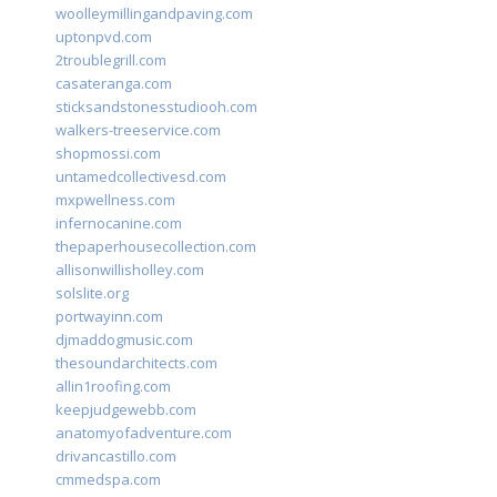
woolleymillingandpaving.com
uptonpvd.com
2troublegrill.com
casateranga.com
sticksandstonesstudiooh.com
walkers-treeservice.com
shopmossi.com
untamedcollectivesd.com
mxpwellness.com
infernocanine.com
thepaperhousecollection.com
allisonwillisholley.com
solslite.org
portwayinn.com
djmaddogmusic.com
thesoundarchitects.com
allin1roofing.com
keepjudgewebb.com
anatomyofadventure.com
drivancastillo.com
cmmedspa.com