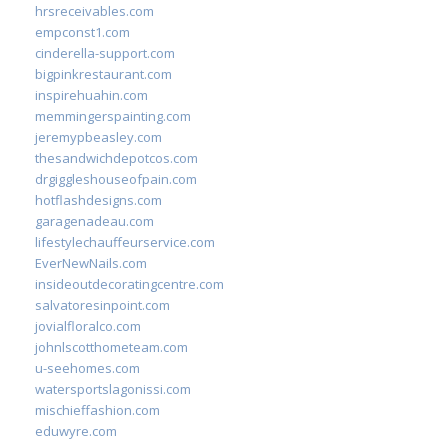
hrsreceivables.com
empconst1.com
cinderella-support.com
bigpinkrestaurant.com
inspirehuahin.com
memmingerspainting.com
jeremypbeasley.com
thesandwichdepotcos.com
drgiggleshouseofpain.com
hotflashdesigns.com
garagenadeau.com
lifestylechauffeurservice.com
EverNewNails.com
insideoutdecoratingcentre.com
salvatoresinpoint.com
jovialfloralco.com
johnlscotthometeam.com
u-seehomes.com
watersportslagonissi.com
mischieffashion.com
eduwyre.com