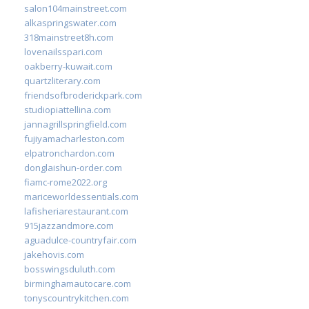
salon104mainstreet.com
alkaspringswater.com
318mainstreet8h.com
lovenailsspari.com
oakberry-kuwait.com
quartzliterary.com
friendsofbroderickpark.com
studiopiattellina.com
jannagrillspringfield.com
fujiyamacharleston.com
elpatronchardon.com
donglaishun-order.com
fiamc-rome2022.org
mariceworldessentials.com
lafisheriarestaurant.com
915jazzandmore.com
aguadulce-countryfair.com
jakehovis.com
bosswingsduluth.com
birminghamautocare.com
tonyscountrykitchen.com