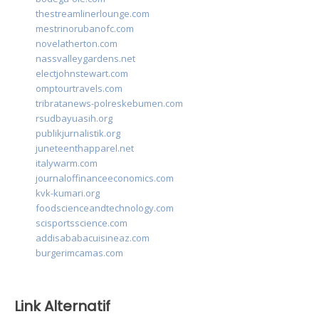
thestreamlinerlounge.com
mestrinorubanofc.com
novelatherton.com
nassvalleygardens.net
electjohnstewart.com
omptourtravels.com
tribratanews-polreskebumen.com
rsudbayuasih.org
publikjurnalistik.org
juneteenthapparel.net
italywarm.com
journaloffinanceeconomics.com
kvk-kumari.org
foodscienceandtechnology.com
scisportsscience.com
addisababacuisineaz.com
burgerimcamas.com
Link Alternatif