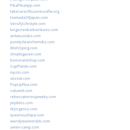
PikaPikaApp.com
takecareofbusinessdfw.org
HamadaOfJapan.com
VersifyLifestyle.com
kingscreekadventures.com
antaeuslabs.com
purelycleanchemdry.com
WishOping.com
shoplegacee.com
bonvivantshop.com
CupPlante.com
mpzin.com
stcreal.com
PopUpFlea.com
valueml.com
rebeccatorresjewelry.com
jmpbliss.com
drjorgerico.com
queensushipa.com
wendyweimerdds.com
ameri-camp.com