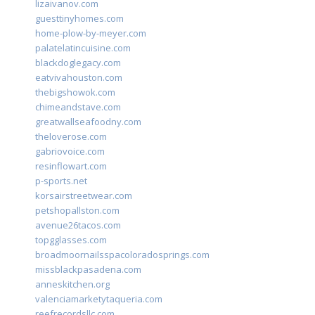
lizaivanov.com
guesttinyhomes.com
home-plow-by-meyer.com
palatelatincuisine.com
blackdoglegacy.com
eatvivahouston.com
thebigshowok.com
chimeandstave.com
greatwallseafoodny.com
theloverose.com
gabriovoice.com
resinflowart.com
p-sports.net
korsairstreetwear.com
petshopallston.com
avenue26tacos.com
topgglasses.com
broadmoornailsspacoloradosprings.com
missblackpasadena.com
anneskitchen.org
valenciamarketytaqueria.com
reefrecordsllc.com