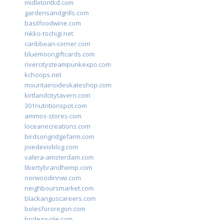
midletontkd.com
gardensandgrills.com
basilfoodwine.com
nikko-tochigi.net
caribbean-corner.com
bluemoongiftcards.com
rivercitysteampunkexpo.com
kchoops.net
mountainsideskateshop.com
kirtlandcitytavern.com
301nutritionspot.com
ammos-stores.com
loceanecreations.com
birdsongridgefarm.com
joiedevivblog.com
valera-amsterdam.com
libertybrandhemp.com
norwoodinnwi.com
neighboursmarket.com
blackanguscareers.com
bolesfororegon.com
bodega-ole.com