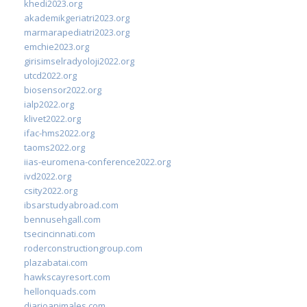
khedi2023.org
akademikgeriatri2023.org
marmarapediatri2023.org
emchie2023.org
girisimselradyoloji2022.org
utcd2022.org
biosensor2022.org
ialp2022.org
klivet2022.org
ifac-hms2022.org
taoms2022.org
iias-euromena-conference2022.org
ivd2022.org
csity2022.org
ibsarstudyabroad.com
bennusehgall.com
tsecincinnati.com
roderconstructiongroup.com
plazabatai.com
hawkscayresort.com
hellonquads.com
diarioanimales.com