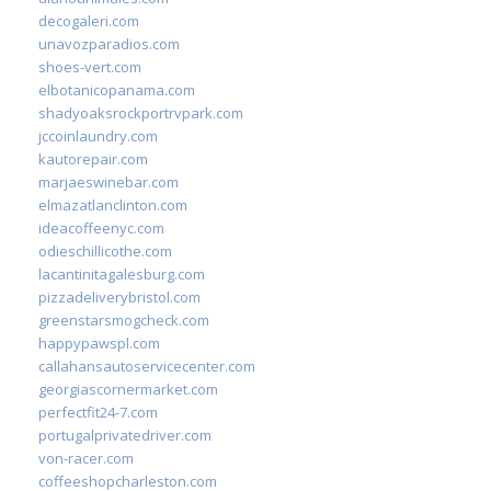
decogaleri.com
unavozparadios.com
shoes-vert.com
elbotanicopanama.com
shadyoaksrockportrvpark.com
jccoinlaundry.com
kautorepair.com
marjaeswinebar.com
elmazatlanclinton.com
ideacoffeenyc.com
odieschillicothe.com
lacantinitagalesburg.com
pizzadeliverybristol.com
greenstarsmogcheck.com
happypawspl.com
callahansautoservicecenter.com
georgiascornermarket.com
perfectfit24-7.com
portugalprivatedriver.com
von-racer.com
coffeeshopcharleston.com