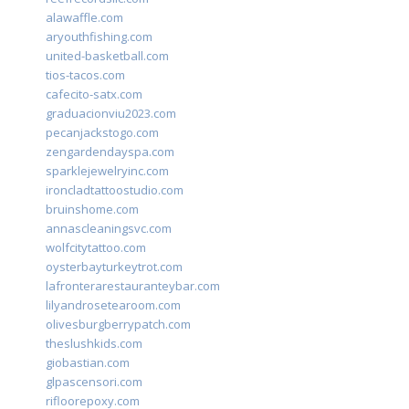
alawaffle.com
aryouthfishing.com
united-basketball.com
tios-tacos.com
cafecito-satx.com
graduacionviu2023.com
pecanjackstogo.com
zengardendayspa.com
sparklejewelryinc.com
ironcladtattoostudio.com
bruinshome.com
annascleaningsvc.com
wolfcitytattoo.com
oysterbayturkeytrot.com
lafronterarestauranteybar.com
lilyandrosetearoom.com
olivesburgberrypatch.com
theslushkids.com
giobastian.com
glpascensori.com
rifloorepoxy.com