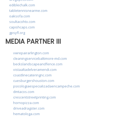
ediblechalk.com
tabletennisnearme.com
oaksofa.com
soultacohtx.com
capishcaps.com
gpsyfl.org
MEDIA PARTNER III
vwrepairarlington.com
cleaningservicebaltimore-md.com
beckslandscapeandfence.com
vistaaltadelveramendi.com
coastlinecateringnc.com
cuesburgershouston.com
psicologiaespecializadaencampeche.com
dmtacos.com
crescentstreetprinting.com
hornopizza.com
driveadragster.com
hematologa.com