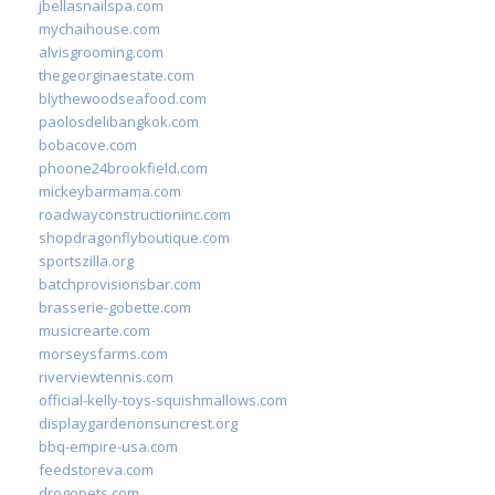
jbellasnailspa.com
mychaihouse.com
alvisgrooming.com
thegeorginaestate.com
blythewoodseafood.com
paolosdelibangkok.com
bobacove.com
phoone24brookfield.com
mickeybarmama.com
roadwayconstructioninc.com
shopdragonflyboutique.com
sportszilla.org
batchprovisionsbar.com
brasserie-gobette.com
musicrearte.com
morseysfarms.com
riverviewtennis.com
official-kelly-toys-squishmallows.com
displaygardenonsuncrest.org
bbq-empire-usa.com
feedstoreva.com
drogopets.com