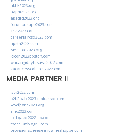
hkhk2023.org
napm2023.org
apsdfd2023.org
forumausape2023.com
imkl2023.com
careerfaircsd2023.com
apsth2023.com
MedItRio2023.org
lcicon2023boston.com
waitangidayfestival2022.com
vacancesscolaires2022.com
MEDIA PARTNER II
isth2022.com
p2b2pabi2023-makassar.com
wocfparis2023.org
sinc2023.com
scdlqatar2022-qa.com
thecolumbiagrill.com
provisionscheeseandwineshoppe.com