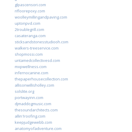
glpascensori.com
rifloorepoxy.com
woolleymillingandpaving.com
uptonpvd.com
2troublegrill.com
casateranga.com
sticksandstonesstudiooh.com
walkers-treeservice.com
shopmossi.com
untamedcollectivesd.com
mxpwellness.com
infernocanine.com
thepaperhousecollection.com
allisonwillisholley.com
solslite.org
portwayinn.com
djmaddogmusic.com
thesoundarchitects.com
allin1roofing.com
keepjudgewebb.com
anatomyofadventure.com