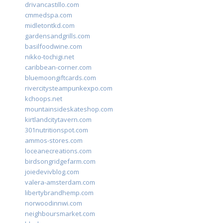
drivancastillo.com
cmmedspa.com
midletontkd.com
gardensandgrills.com
basilfoodwine.com
nikko-tochigi.net
caribbean-corner.com
bluemoongiftcards.com
rivercitysteampunkexpo.com
kchoops.net
mountainsideskateshop.com
kirtlandcitytavern.com
301nutritionspot.com
ammos-stores.com
loceanecreations.com
birdsongridgefarm.com
joiedevivblog.com
valera-amsterdam.com
libertybrandhemp.com
norwoodinnwi.com
neighboursmarket.com