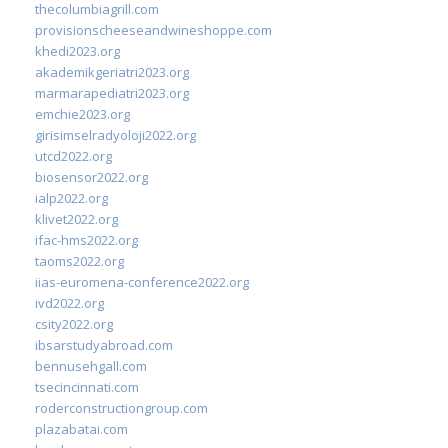
thecolumbiagrill.com
provisionscheeseandwineshoppe.com
khedi2023.org
akademikgeriatri2023.org
marmarapediatri2023.org
emchie2023.org
girisimselradyoloji2022.org
utcd2022.org
biosensor2022.org
ialp2022.org
klivet2022.org
ifac-hms2022.org
taoms2022.org
iias-euromena-conference2022.org
ivd2022.org
csity2022.org
ibsarstudyabroad.com
bennusehgall.com
tsecincinnati.com
roderconstructiongroup.com
plazabatai.com