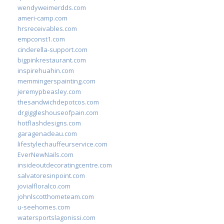
wendyweimerdds.com
ameri-camp.com
hrsreceivables.com
empconst1.com
cinderella-support.com
bigpinkrestaurant.com
inspirehuahin.com
memmingerspainting.com
jeremypbeasley.com
thesandwichdepotcos.com
drgiggleshouseofpain.com
hotflashdesigns.com
garagenadeau.com
lifestylechauffeurservice.com
EverNewNails.com
insideoutdecoratingcentre.com
salvatoresinpoint.com
jovialfloralco.com
johnlscotthometeam.com
u-seehomes.com
watersportslagonissi.com