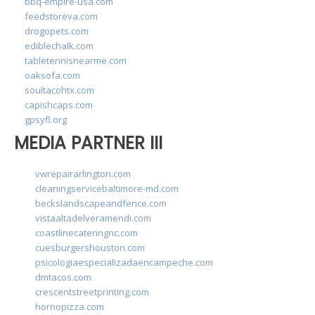
bbq-empire-usa.com
feedstoreva.com
drogopets.com
ediblechalk.com
tabletennisnearme.com
oaksofa.com
soultacohtx.com
capishcaps.com
gpsyfl.org
MEDIA PARTNER III
vwrepairarlington.com
cleaningservicebaltimore-md.com
beckslandscapeandfence.com
vistaaltadelveramendi.com
coastlinecateringnc.com
cuesburgershouston.com
psicologiaespecializadaencampeche.com
dmtacos.com
crescentstreetprinting.com
hornopizza.com