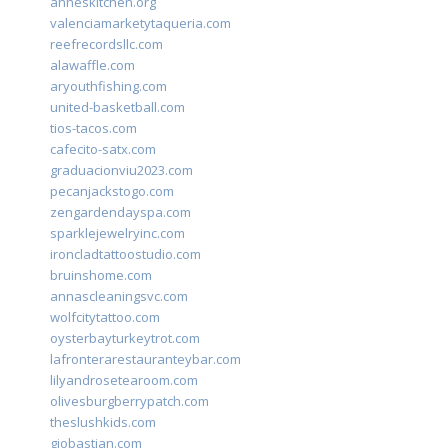
anneskitchen.org
valenciamarketytaqueria.com
reefrecordsllc.com
alawaffle.com
aryouthfishing.com
united-basketball.com
tios-tacos.com
cafecito-satx.com
graduacionviu2023.com
pecanjackstogo.com
zengardendayspa.com
sparklejewelryinc.com
ironcladtattoostudio.com
bruinshome.com
annascleaningsvc.com
wolfcitytattoo.com
oysterbayturkeytrot.com
lafronterarestauranteybar.com
lilyandrosetearoom.com
olivesburgberrypatch.com
theslushkids.com
giobastian.com