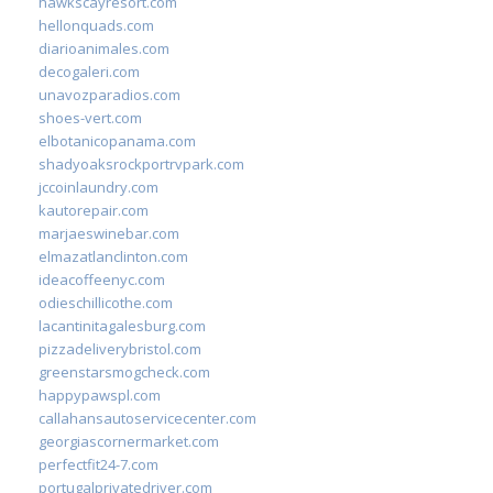
hawkscayresort.com
hellonquads.com
diarioanimales.com
decogaleri.com
unavozparadios.com
shoes-vert.com
elbotanicopanama.com
shadyoaksrockportrvpark.com
jccoinlaundry.com
kautorepair.com
marjaeswinebar.com
elmazatlanclinton.com
ideacoffeenyc.com
odieschillicothe.com
lacantinitagalesburg.com
pizzadeliverybristol.com
greenstarsmogcheck.com
happypawspl.com
callahansautoservicecenter.com
georgiascornermarket.com
perfectfit24-7.com
portugalprivatedriver.com