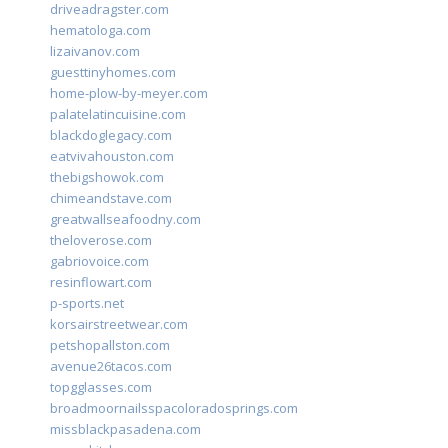
driveadragster.com
hematologa.com
lizaivanov.com
guesttinyhomes.com
home-plow-by-meyer.com
palatelatincuisine.com
blackdoglegacy.com
eatvivahouston.com
thebigshowok.com
chimeandstave.com
greatwallseafoodny.com
theloverose.com
gabriovoice.com
resinflowart.com
p-sports.net
korsairstreetwear.com
petshopallston.com
avenue26tacos.com
topgglasses.com
broadmoornailsspacoloradosprings.com
missblackpasadena.com