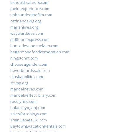
okhealthcareers.com
theintexperience.com
unboundedthefilm.com
catfriends-bg.org
marianlives.org
waywardtees.com
pidfloorsexpress.com
bancodevenezuelaen.com
bettermoodfoodcorporation.com
hingstonnt.com
chooseagender.com
hoverboardssale.com
alaskapolitics.com
stsmp.org
manoelneves.com
mandelaeffectlibrary.com
roselynns.com
balanceyoganj.com
salesforceblogs.com
TrainGames365.com
BaytownEvaCationRentals.com