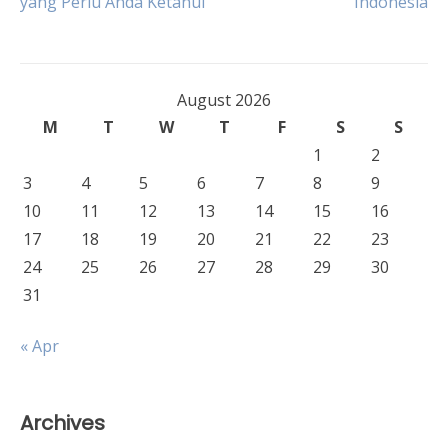
yang Perlu Anda Ketahui
Indonesia
navigation
August 2026
M
T
W
T
F
S
S
1
2
3
4
5
6
7
8
9
10
11
12
13
14
15
16
17
18
19
20
21
22
23
24
25
26
27
28
29
30
31
« Apr
Archives