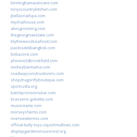
birminghamautocare.com
tonyscountrykitchen.com
jbellasnailspa.com
mychaihouse.com
alvisgrooming.com
thegeorginaestate.com
blythewoodseafood.com
paolosdelibangkok.com
bobacove.com
phoone24brookfield.com
mickeybarmama.com
roadwayconstructioninc.com
shopdragonflyboutique.com
sportszilla.org
batchprovisionsbar.com
brasserie-gobette.com
musicrearte.com
morseysfarms.com
riverviewtennis.com
official-kelly-toys-squishmallows.com
displaygardenonsuncrest.org