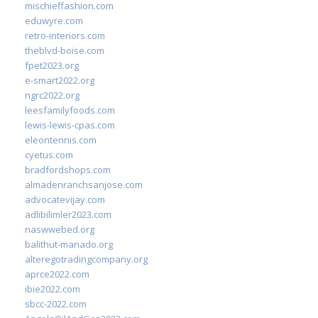
mischieffashion.com
eduwyre.com
retro-interiors.com
theblvd-boise.com
fpet2023.org
e-smart2022.org
ngrc2022.org
leesfamilyfoods.com
lewis-lewis-cpas.com
eleontennis.com
cyetus.com
bradfordshops.com
almadenranchsanjose.com
advocatevijay.com
adlibilimler2023.com
naswwebed.org
balithut-manado.org
alteregotradingcompany.org
aprce2022.com
ibie2022.com
sbcc-2022.com