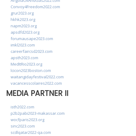
AngolaOilAndGas2022.com
Convoy4Freedom2022.com
grur2023.org
hkhk2023.org
napm2023.org
apsdfd2023.org
forumausape2023.com
imkl2023.com
careerfaircsd2023.com
apsth2023.com
MedItRio2023.org
lcicon2023boston.com
waitangidayfestival2022.com
vacancesscolaires2022.com
MEDIA PARTNER II
isth2022.com
p2b2pabi2023-makassar.com
wocfparis2023.org
sinc2023.com
scdlqatar2022-qa.com