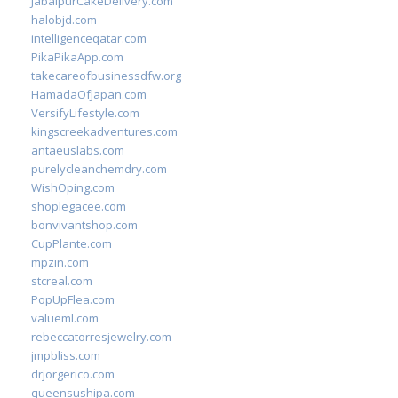
JabalpurCakeDelivery.com
halobjd.com
intelligenceqatar.com
PikaPikaApp.com
takecareofbusinessdfw.org
HamadaOfJapan.com
VersifyLifestyle.com
kingscreekadventures.com
antaeuslabs.com
purelycleanchemdry.com
WishOping.com
shoplegacee.com
bonvivantshop.com
CupPlante.com
mpzin.com
stcreal.com
PopUpFlea.com
valueml.com
rebeccatorresjewelry.com
jmpbliss.com
drjorgerico.com
queensushipa.com