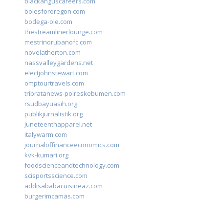
blackanguscareers.com
bolesfororegon.com
bodega-ole.com
thestreamlinerlounge.com
mestrinorubanofc.com
novelatherton.com
nassvalleygardens.net
electjohnstewart.com
omptourtravels.com
tribratanews-polreskebumen.com
rsudbayuasih.org
publikjurnalistik.org
juneteenthapparel.net
italywarm.com
journaloffinanceeconomics.com
kvk-kumari.org
foodscienceandtechnology.com
scisportsscience.com
addisababacuisineaz.com
burgerimcamas.com