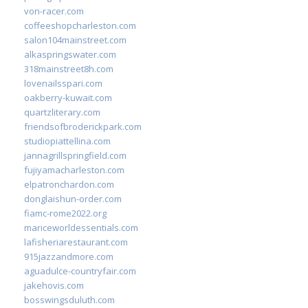
von-racer.com
coffeeshopcharleston.com
salon104mainstreet.com
alkaspringswater.com
318mainstreet8h.com
lovenailsspari.com
oakberry-kuwait.com
quartzliterary.com
friendsofbroderickpark.com
studiopiattellina.com
jannagrillspringfield.com
fujiyamacharleston.com
elpatronchardon.com
donglaishun-order.com
fiamc-rome2022.org
mariceworldessentials.com
lafisheriarestaurant.com
915jazzandmore.com
aguadulce-countryfair.com
jakehovis.com
bosswingsduluth.com