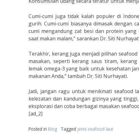
Konsumsilah udang secara teratur untuk menjaga 
Cumi-cumi juga tidak kalah populer di Indon
gurih. Cumi-cumi biasanya dimasak dengan car
cumi mengandung zat besi dan protein yang 
saat makan malam,” sarankan Dr. Siti Nurhayati
Terakhir, kerang juga menjadi pilihan seafood
masakan, seperti kerang saus tiram, keran
lemak omega-3 yang baik untuk kesehatan ja
makanan Anda,” tambah Dr. Siti Nurhayati.
Jadi, jangan ragu untuk menikmati seafood l
kelezatan dan kandungan gizinya yang tinggi,
eksplorasi dan coba berbagai masakan seafood 
[ad_2]
Posted in
Blog
Tagged
jenis seafood laut