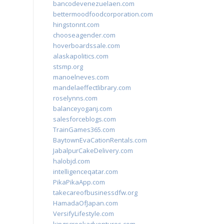
bancodevenezuelaen.com
bettermoodfoodcorporation.com
hingstonnt.com
chooseagender.com
hoverboardssale.com
alaskapolitics.com
stsmp.org
manoelneves.com
mandelaeffectlibrary.com
roselynns.com
balanceyoganj.com
salesforceblogs.com
TrainGames365.com
BaytownEvaCationRentals.com
JabalpurCakeDelivery.com
halobjd.com
intelligenceqatar.com
PikaPikaApp.com
takecareofbusinessdfw.org
HamadaOfJapan.com
VersifyLifestyle.com