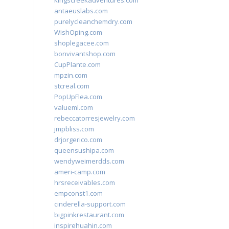
kingscreekadventures.com
antaeuslabs.com
purelycleanchemdry.com
WishOping.com
shoplegacee.com
bonvivantshop.com
CupPlante.com
mpzin.com
stcreal.com
PopUpFlea.com
valueml.com
rebeccatorresjewelry.com
jmpbliss.com
drjorgerico.com
queensushipa.com
wendyweimerdds.com
ameri-camp.com
hrsreceivables.com
empconst1.com
cinderella-support.com
bigpinkrestaurant.com
inspirehuahin.com