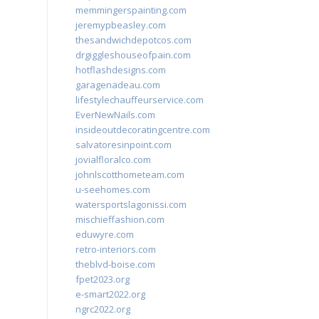
memmingerspainting.com
jeremypbeasley.com
thesandwichdepotcos.com
drgiggleshouseofpain.com
hotflashdesigns.com
garagenadeau.com
lifestylechauffeurservice.com
EverNewNails.com
insideoutdecoratingcentre.com
salvatoresinpoint.com
jovialfloralco.com
johnlscotthometeam.com
u-seehomes.com
watersportslagonissi.com
mischieffashion.com
eduwyre.com
retro-interiors.com
theblvd-boise.com
fpet2023.org
e-smart2022.org
ngrc2022.org