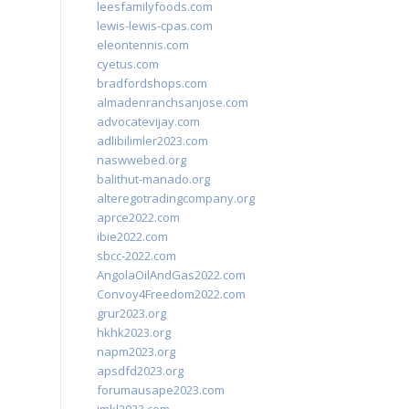
leesfamilyfoods.com
lewis-lewis-cpas.com
eleontennis.com
cyetus.com
bradfordshops.com
almadenranchsanjose.com
advocatevijay.com
adlibilimler2023.com
naswwebed.org
balithut-manado.org
alteregotradingcompany.org
aprce2022.com
ibie2022.com
sbcc-2022.com
AngolaOilAndGas2022.com
Convoy4Freedom2022.com
grur2023.org
hkhk2023.org
napm2023.org
apsdfd2023.org
forumausape2023.com