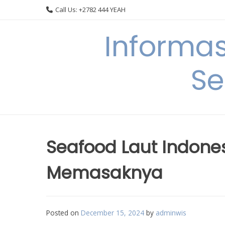
Skip
Call Us: +2782 444 YEAH
to
content
Informa
Se
Seafood Laut Indones
Memasaknya
Posted on
December 15, 2024
by
adminwis