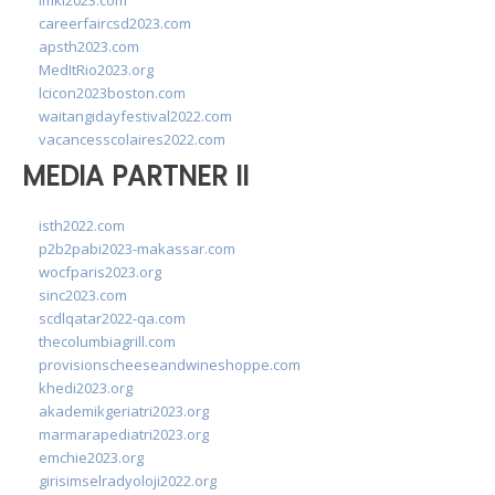
imkl2023.com
careerfaircsd2023.com
apsth2023.com
MedItRio2023.org
lcicon2023boston.com
waitangidayfestival2022.com
vacancesscolaires2022.com
MEDIA PARTNER II
isth2022.com
p2b2pabi2023-makassar.com
wocfparis2023.org
sinc2023.com
scdlqatar2022-qa.com
thecolumbiagrill.com
provisionscheeseandwineshoppe.com
khedi2023.org
akademikgeriatri2023.org
marmarapediatri2023.org
emchie2023.org
girisimselradyoloji2022.org