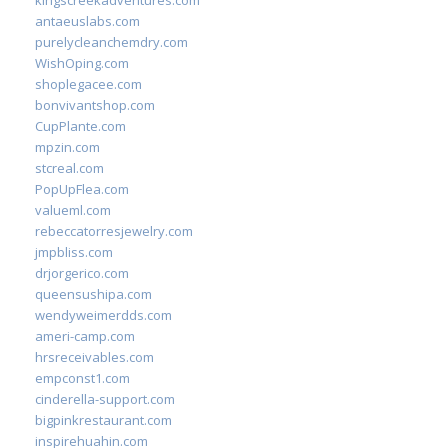
kingscreekadventures.com
antaeuslabs.com
purelycleanchemdry.com
WishOping.com
shoplegacee.com
bonvivantshop.com
CupPlante.com
mpzin.com
stcreal.com
PopUpFlea.com
valueml.com
rebeccatorresjewelry.com
jmpbliss.com
drjorgerico.com
queensushipa.com
wendyweimerdds.com
ameri-camp.com
hrsreceivables.com
empconst1.com
cinderella-support.com
bigpinkrestaurant.com
inspirehuahin.com