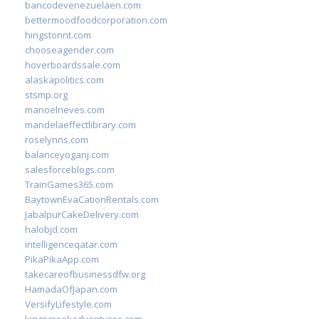
bancodevenezuelaen.com
bettermoodfoodcorporation.com
hingstonnt.com
chooseagender.com
hoverboardssale.com
alaskapolitics.com
stsmp.org
manoelneves.com
mandelaeffectlibrary.com
roselynns.com
balanceyoganj.com
salesforceblogs.com
TrainGames365.com
BaytownEvaCationRentals.com
JabalpurCakeDelivery.com
halobjd.com
intelligenceqatar.com
PikaPikaApp.com
takecareofbusinessdfw.org
HamadaOfJapan.com
VersifyLifestyle.com