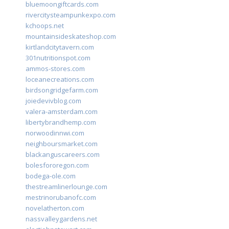
bluemoongiftcards.com
rivercitysteampunkexpo.com
kchoops.net
mountainsideskateshop.com
kirtlandcitytavern.com
301nutritionspot.com
ammos-stores.com
loceanecreations.com
birdsongridgefarm.com
joiedevivblog.com
valera-amsterdam.com
libertybrandhemp.com
norwoodinnwi.com
neighboursmarket.com
blackanguscareers.com
bolesfororegon.com
bodega-ole.com
thestreamlinerlounge.com
mestrinorubanofc.com
novelatherton.com
nassvalleygardens.net