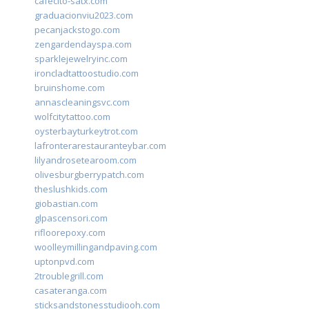
cafecito-satx.com
graduacionviu2023.com
pecanjackstogo.com
zengardendayspa.com
sparklejewelryinc.com
ironcladtattoostudio.com
bruinshome.com
annascleaningsvc.com
wolfcitytattoo.com
oysterbayturkeytrot.com
lafronterarestauranteybar.com
lilyandrosetearoom.com
olivesburgberrypatch.com
theslushkids.com
giobastian.com
glpascensori.com
rifloorepoxy.com
woolleymillingandpaving.com
uptonpvd.com
2troublegrill.com
casateranga.com
sticksandstonesstudiooh.com