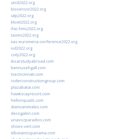
utcd2022.org
biosensor2022.org
ialp2022.org
klivet2022.org
ifac-hms2022.org
taoms2022.org
iias-euromena-conference2022.org
ivd2022.org
csity2022.org
ibsarstudyabroad.com
bennusehgall.com
tsecincinnati.com
roderconstructiongroup.com
plazabatai.com
hawkscayresort.com
hellonquads.com
diarioanimales.com
decogaleri.com
unavozparadios.com
shoes-vert.com
elbotanicopanama.com