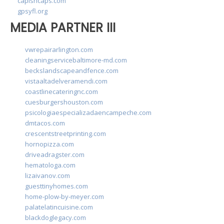
capishcaps.com
gpsyfl.org
MEDIA PARTNER III
vwrepairarlington.com
cleaningservicebaltimore-md.com
beckslandscapeandfence.com
vistaaltadelveramendi.com
coastlinecateringnc.com
cuesburgershouston.com
psicologiaespecializadaencampeche.com
dmtacos.com
crescentstreetprinting.com
hornopizza.com
driveadragster.com
hematologa.com
lizaivanov.com
guesttinyhomes.com
home-plow-by-meyer.com
palatelatincuisine.com
blackdoglegacy.com