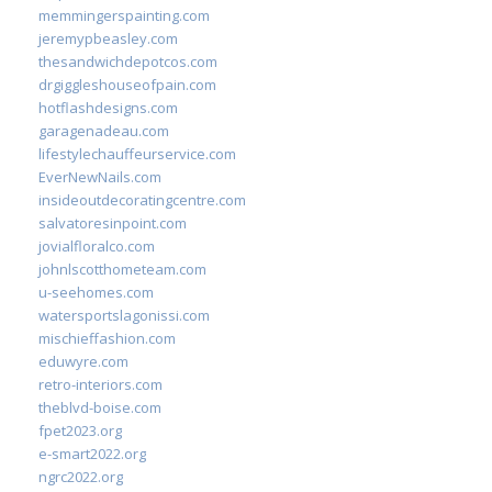
memmingerspainting.com
jeremypbeasley.com
thesandwichdepotcos.com
drgiggleshouseofpain.com
hotflashdesigns.com
garagenadeau.com
lifestylechauffeurservice.com
EverNewNails.com
insideoutdecoratingcentre.com
salvatoresinpoint.com
jovialfloralco.com
johnlscotthometeam.com
u-seehomes.com
watersportslagonissi.com
mischieffashion.com
eduwyre.com
retro-interiors.com
theblvd-boise.com
fpet2023.org
e-smart2022.org
ngrc2022.org