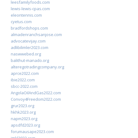
leesfamilyfoods.com
lewis-lewis-cpas.com
eleontennis.com
cyetus.com
bradfordshops.com
almadenranchsanjose.com
advocatevijay.com
adlibilimler2023.com
naswwebed.org
balithut-manado.org
alteregotradingcompany.org
aprce2022.com
ibie2022.com
sbcc-2022.com
AngolaOilAndGas2022.com
Convoy4Freedom2022.com
grur2023.org
hkhk2023.org
napm2023.org
apsdfd2023.org
forumausape2023.com