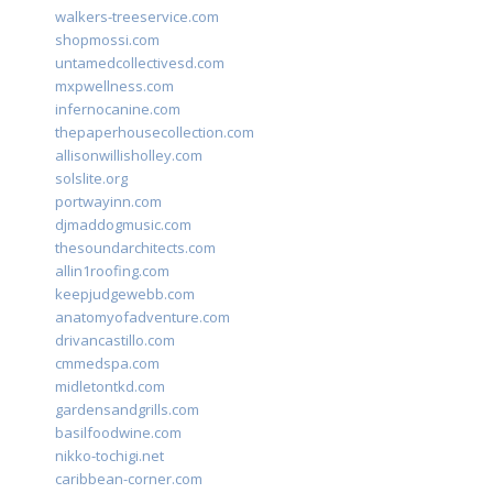
walkers-treeservice.com
shopmossi.com
untamedcollectivesd.com
mxpwellness.com
infernocanine.com
thepaperhousecollection.com
allisonwillisholley.com
solslite.org
portwayinn.com
djmaddogmusic.com
thesoundarchitects.com
allin1roofing.com
keepjudgewebb.com
anatomyofadventure.com
drivancastillo.com
cmmedspa.com
midletontkd.com
gardensandgrills.com
basilfoodwine.com
nikko-tochigi.net
caribbean-corner.com