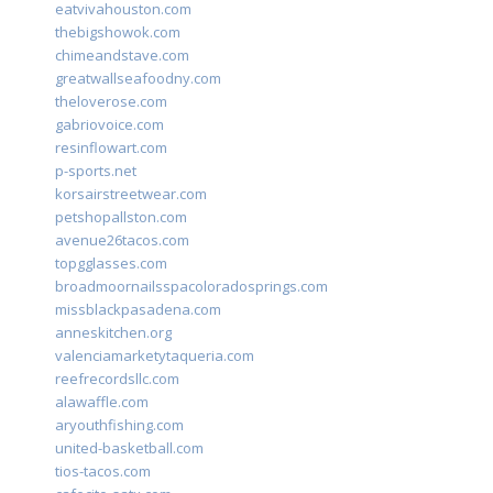
eatvivahouston.com
thebigshowok.com
chimeandstave.com
greatwallseafoodny.com
theloverose.com
gabriovoice.com
resinflowart.com
p-sports.net
korsairstreetwear.com
petshopallston.com
avenue26tacos.com
topgglasses.com
broadmoornailsspacoloradosprings.com
missblackpasadena.com
anneskitchen.org
valenciamarketytaqueria.com
reefrecordsllc.com
alawaffle.com
aryouthfishing.com
united-basketball.com
tios-tacos.com