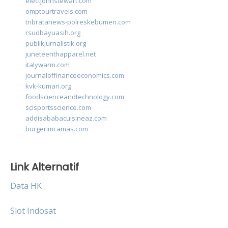
electjohnstewart.com
omptourtravels.com
tribratanews-polreskebumen.com
rsudbayuasih.org
publikjurnalistik.org
juneteenthapparel.net
italywarm.com
journaloffinanceeconomics.com
kvk-kumari.org
foodscienceandtechnology.com
scisportsscience.com
addisababacuisineaz.com
burgerimcamas.com
Link Alternatif
Data HK
Slot Indosat