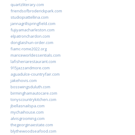
quartzliterary.com
friendsofbroderickpark.com
studiopiattellina.com
jannagrillspringfield.com
fujiyamacharleston.com
elpatronchardon.com
donglaishun-order.com
fiamc-rome2022.org
mariceworldessentials.com
lafisheriarestaurant.com
915jazzandmore.com
aguadulce-countryfair.com
jakehovis.com
bosswingsduluth.com
birminghamautocare.com
tonyscountrykitchen.com
jbellasnailspa.com
mychaihouse.com
alvisgrooming.com
thegeorginaestate.com
blythewoodseafood.com