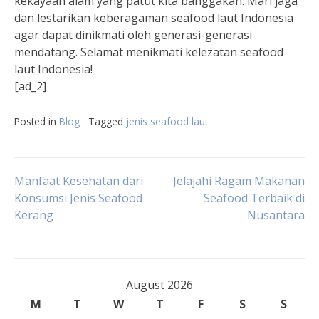
kekayaan alam yang patut kita banggakan. Mari jaga
dan lestarikan keberagaman seafood laut Indonesia
agar dapat dinikmati oleh generasi-generasi
mendatang. Selamat menikmati kelezatan seafood
laut Indonesia!
[ad_2]
Posted in
Blog
Tagged
jenis seafood laut
Post
Manfaat Kesehatan dari
Jelajahi Ragam Makanan
Konsumsi Jenis Seafood
Seafood Terbaik di
Kerang
Nusantara
navigation
August 2026
M
T
W
T
F
S
S