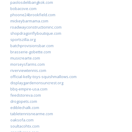
paolosdelibangkok.com
bobacove.com
phoone24brookfield.com
mickeybarmama.com
roadwayconstructioninc.com
shopdragonflyboutique.com
sportszilla.org
batchprovisionsbar.com
brasserie-gobette.com
musicrearte.com
morseysfarms.com
riverviewtennis.com
official-kelly-toys-squishmallows.com
displaygardenonsuncrest.org
bbq-empire-usa.com
feedstoreva.com
drogopets.com
ediblechalk.com
tabletennisnearme.com
oaksofa.com
soultacohtx.com