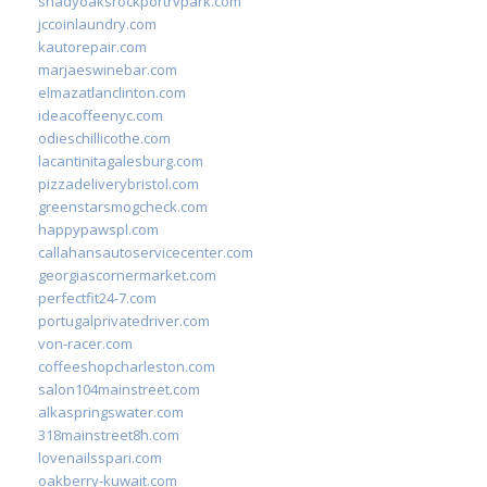
shadyoaksrockportrvpark.com
jccoinlaundry.com
kautorepair.com
marjaeswinebar.com
elmazatlanclinton.com
ideacoffeenyc.com
odieschillicothe.com
lacantinitagalesburg.com
pizzadeliverybristol.com
greenstarsmogcheck.com
happypawspl.com
callahansautoservicecenter.com
georgiascornermarket.com
perfectfit24-7.com
portugalprivatedriver.com
von-racer.com
coffeeshopcharleston.com
salon104mainstreet.com
alkaspringswater.com
318mainstreet8h.com
lovenailsspari.com
oakberry-kuwait.com