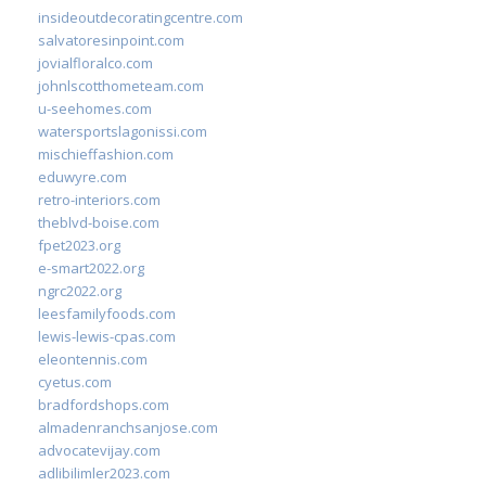
insideoutdecoratingcentre.com
salvatoresinpoint.com
jovialfloralco.com
johnlscotthometeam.com
u-seehomes.com
watersportslagonissi.com
mischieffashion.com
eduwyre.com
retro-interiors.com
theblvd-boise.com
fpet2023.org
e-smart2022.org
ngrc2022.org
leesfamilyfoods.com
lewis-lewis-cpas.com
eleontennis.com
cyetus.com
bradfordshops.com
almadenranchsanjose.com
advocatevijay.com
adlibilimler2023.com