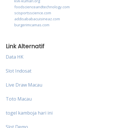
kvk-kumari.org
foodscienceandtechnology.com
scisportsscience.com
addisababacuisineaz.com
burgerimcamas.com
Link Alternatif
Data HK
Slot Indosat
Live Draw Macau
Toto Macau
togel kamboja hari ini
Slot Demo