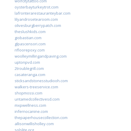
wolfcitytattoo.com
oysterbayturkeytrot.com
lafronterarestauranteybar.com
lilyandrosetearoom.com
olivesburgberrypatch.com
theslushkids.com
giobastian.com
glpascensori.com
rifloorepoxy.com
woolleymillingandpaving.com
uptonpvd.com
2troublegrill.com
casateranga.com
sticksandstonesstudiooh.com
walkers-treeservice.com
shopmossi.com
untamedcollectivesd.com
mxpwellness.com
infernocanine.com
thepaperhousecollection.com
allisonwillisholley.com
solslite.org