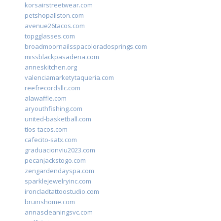
korsairstreetwear.com
petshopallston.com
avenue26tacos.com
topgglasses.com
broadmoornailsspacoloradosprings.com
missblackpasadena.com
anneskitchen.org
valenciamarketytaqueria.com
reefrecordsllc.com
alawaffle.com
aryouthfishing.com
united-basketball.com
tios-tacos.com
cafecito-satx.com
graduacionviu2023.com
pecanjackstogo.com
zengardendayspa.com
sparklejewelryinc.com
ironcladtattoostudio.com
bruinshome.com
annascleaningsvc.com