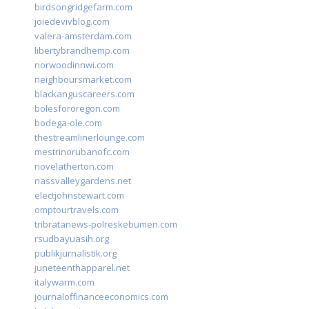
birdsongridgefarm.com
joiedevivblog.com
valera-amsterdam.com
libertybrandhemp.com
norwoodinnwi.com
neighboursmarket.com
blackanguscareers.com
bolesfororegon.com
bodega-ole.com
thestreamlinerlounge.com
mestrinorubanofc.com
novelatherton.com
nassvalleygardens.net
electjohnstewart.com
omptourtravels.com
tribratanews-polreskebumen.com
rsudbayuasih.org
publikjurnalistik.org
juneteenthapparel.net
italywarm.com
journaloffinanceeconomics.com