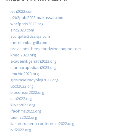
isth2022.com
p2b2pabi2023-makassar.com
wocfparis2023.org
sinc2023.com
scdlqatar2022-qa.com
thecolumbiagrill.com
provisionscheeseandwineshoppe.com
khedi2023.org
akademikgeriatri2023.org
marmarapediatri2023.org
emchie2023.org
girisimselradyoloji2022.org
utcd2022.org
biosensor2022.org
ialp2022.org
klivet2022.org
ifac-hms2022.org
taoms2022.org
iias-euromena-conference2022.org
ivd2022.org