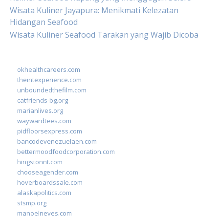
Wisata Kuliner Jayapura: Menikmati Kelezatan
Hidangan Seafood
Wisata Kuliner Seafood Tarakan yang Wajib Dicoba
okhealthcareers.com
theintexperience.com
unboundedthefilm.com
catfriends-bg.org
marianlives.org
waywardtees.com
pidfloorsexpress.com
bancodevenezuelaen.com
bettermoodfoodcorporation.com
hingstonnt.com
chooseagender.com
hoverboardssale.com
alaskapolitics.com
stsmp.org
manoelneves.com