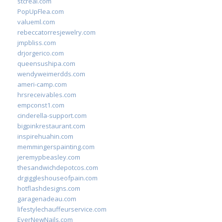
stcreal.com
PopUpFlea.com
valueml.com
rebeccatorresjewelry.com
jmpbliss.com
drjorgerico.com
queensushipa.com
wendyweimerdds.com
ameri-camp.com
hrsreceivables.com
empconst1.com
cinderella-support.com
bigpinkrestaurant.com
inspirehuahin.com
memmingerspainting.com
jeremypbeasley.com
thesandwichdepotcos.com
drgiggleshouseofpain.com
hotflashdesigns.com
garagenadeau.com
lifestylechauffeurservice.com
EverNewNails.com