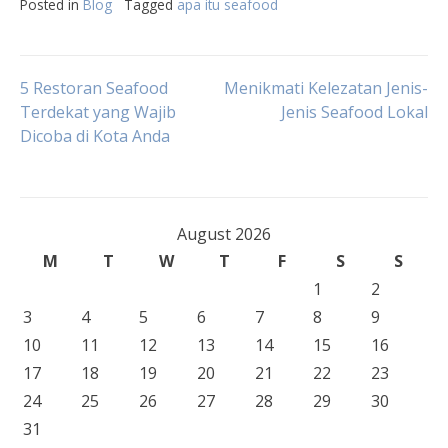
Posted in
Blog
Tagged
apa itu seafood
Post
5 Restoran Seafood
Menikmati Kelezatan Jenis-
Terdekat yang Wajib
Jenis Seafood Lokal
Dicoba di Kota Anda
navigation
August 2026
M
T
W
T
F
S
S
1
2
3
4
5
6
7
8
9
10
11
12
13
14
15
16
17
18
19
20
21
22
23
24
25
26
27
28
29
30
31