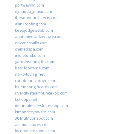
portwayinn.com
djmaddogmusic.com
thesoundarchitects.com
allin1roofing.com
keepjudgewebb.com
anatomyofadventure.com
drivancastillo.com
cmmedspa.com
midletontkd.com
gardensandgrills.com
basilfoodwine.com
nikko-tochigi.net
caribbean-corner.com
bluemoongiftcards.com
rivercitysteampunkexpo.com
kchoops.net
mountainsideskateshop.com
kirtlandcitytavern.com
301nutritionspot.com
ammos-stores.com
loceanecreations.com