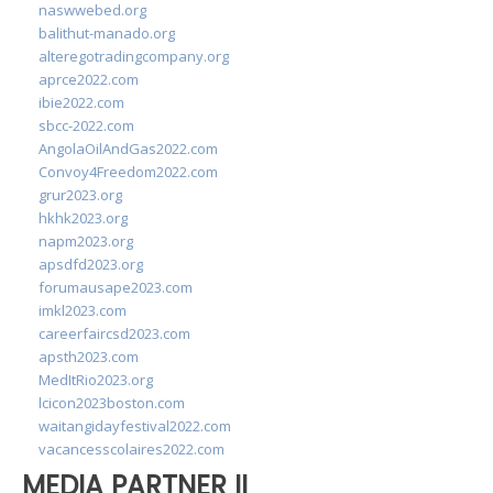
naswwebed.org
balithut-manado.org
alteregotradingcompany.org
aprce2022.com
ibie2022.com
sbcc-2022.com
AngolaOilAndGas2022.com
Convoy4Freedom2022.com
grur2023.org
hkhk2023.org
napm2023.org
apsdfd2023.org
forumausape2023.com
imkl2023.com
careerfaircsd2023.com
apsth2023.com
MedItRio2023.org
lcicon2023boston.com
waitangidayfestival2022.com
vacancesscolaires2022.com
MEDIA PARTNER II