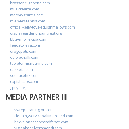
brasserie-gobette.com
musicrearte.com
morseysfarms.com
riverviewtennis.com
official-kelly-toys-squishmallows.com
displaygardenonsuncrest.org
bbq-empire-usa.com
feedstoreva.com
drogopets.com
ediblechalk.com
tabletennisnearme.com
oaksofa.com
soultacohtx.com
capishcaps.com
gpsyfl.org
MEDIA PARTNER III
vwrepairarlington.com
cleaningservicebaltimore-md.com
beckslandscapeandfence.com
vistaaltadelveramendi.com