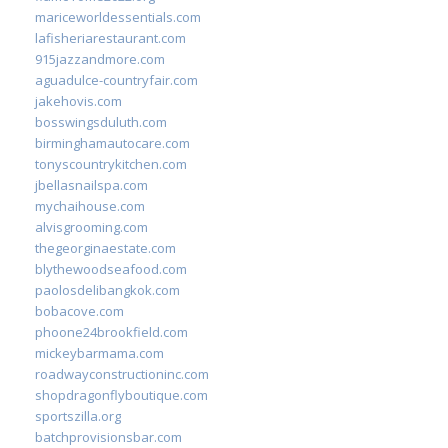
mariceworldessentials.com
lafisheriarestaurant.com
915jazzandmore.com
aguadulce-countryfair.com
jakehovis.com
bosswingsduluth.com
birminghamautocare.com
tonyscountrykitchen.com
jbellasnailspa.com
mychaihouse.com
alvisgrooming.com
thegeorginaestate.com
blythewoodseafood.com
paolosdelibangkok.com
bobacove.com
phoone24brookfield.com
mickeybarmama.com
roadwayconstructioninc.com
shopdragonflyboutique.com
sportszilla.org
batchprovisionsbar.com