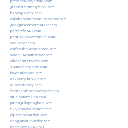
pizzadeliverybristol.com
greenstarsmogcheck.com
happypawspl.com
callahansautoservicecenter.com
georgiascornermarket.com
perfectfit24-7.com
portugalprivatedriver.com
von-racer.com
coffeeshopcharleston.com
salon104mainstreet.com
alkaspringswater.com
318mainstreet8h.com
lovenailsspari.com
oakberry-kuwait.com
quartzliterary.com
friendsofbroderickpark.com
studiopiattellina.com
jannagrillspringfield.com
fujiyamacharleston.com
elpatronchardon.com
donglaishun-order.com
fiamc-rome2022.org