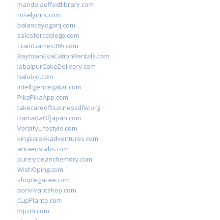
mandelaeffectlibrary.com
roselynns.com
balanceyoganj.com
salesforceblogs.com
TrainGames365.com
BaytownEvaCationRentals.com
JabalpurCakeDelivery.com
halobjd.com
intelligenceqatar.com
PikaPikaApp.com
takecareofbusinessdfw.org
HamadaOfJapan.com
VersifyLifestyle.com
kingscreekadventures.com
antaeuslabs.com
purelycleanchemdry.com
WishOping.com
shoplegacee.com
bonvivantshop.com
CupPlante.com
mpzin.com