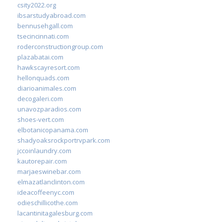
csity2022.org
ibsarstudyabroad.com
bennusehgall.com
tsecincinnati.com
roderconstructiongroup.com
plazabatai.com
hawkscayresort.com
hellonquads.com
diarioanimales.com
decogaleri.com
unavozparadios.com
shoes-vert.com
elbotanicopanama.com
shadyoaksrockportrvpark.com
jccoinlaundry.com
kautorepair.com
marjaeswinebar.com
elmazatlanclinton.com
ideacoffeenyc.com
odieschillicothe.com
lacantinitagalesburg.com