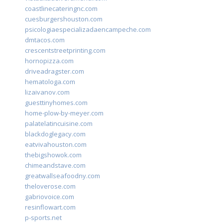
coastlinecateringnc.com
cuesburgershouston.com
psicologiaespecializadaencampeche.com
dmtacos.com
crescentstreetprinting.com
hornopizza.com
driveadragster.com
hematologa.com
lizaivanov.com
guesttinyhomes.com
home-plow-by-meyer.com
palatelatincuisine.com
blackdoglegacy.com
eatvivahouston.com
thebigshowok.com
chimeandstave.com
greatwallseafoodny.com
theloverose.com
gabriovoice.com
resinflowart.com
p-sports.net