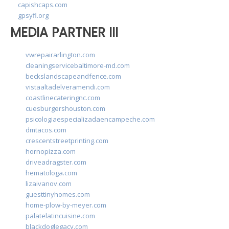
capishcaps.com
gpsyfl.org
MEDIA PARTNER III
vwrepairarlington.com
cleaningservicebaltimore-md.com
beckslandscapeandfence.com
vistaaltadelveramendi.com
coastlinecateringnc.com
cuesburgershouston.com
psicologiaespecializadaencampeche.com
dmtacos.com
crescentstreetprinting.com
hornopizza.com
driveadragster.com
hematologa.com
lizaivanov.com
guesttinyhomes.com
home-plow-by-meyer.com
palatelatincuisine.com
blackdoglegacy.com