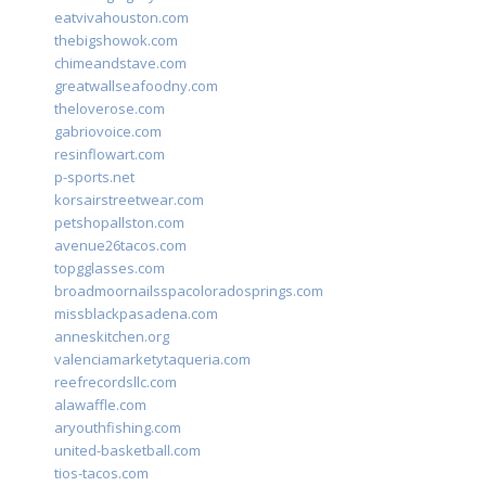
eatvivahouston.com
thebigshowok.com
chimeandstave.com
greatwallseafoodny.com
theloverose.com
gabriovoice.com
resinflowart.com
p-sports.net
korsairstreetwear.com
petshopallston.com
avenue26tacos.com
topgglasses.com
broadmoornailsspacoloradosprings.com
missblackpasadena.com
anneskitchen.org
valenciamarketytaqueria.com
reefrecordsllc.com
alawaffle.com
aryouthfishing.com
united-basketball.com
tios-tacos.com