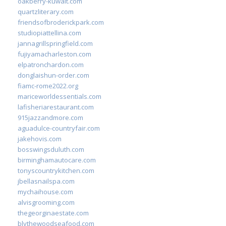
oakberry-kuwait.com
quartzliterary.com
friendsofbroderickpark.com
studiopiattellina.com
jannagrillspringfield.com
fujiyamacharleston.com
elpatronchardon.com
donglaishun-order.com
fiamc-rome2022.org
mariceworldessentials.com
lafisheriarestaurant.com
915jazzandmore.com
aguadulce-countryfair.com
jakehovis.com
bosswingsduluth.com
birminghamautocare.com
tonyscountrykitchen.com
jbellasnailspa.com
mychaihouse.com
alvisgrooming.com
thegeorginaestate.com
blythewoodseafood.com