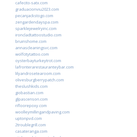
cafecito-satx.com
graduacionviu2023.com
pecanjackstogo.com
zengardendayspa.com
sparklejewelryinc.com
ironcladtattoostudio.com
bruinshome.com
annascleaningsvc.com
wolfcitytattoo.com
oysterbayturkeytrot.com
lafronterarestauranteybar.com
lilyandrosetearoom.com
olivesburgberrypatch.com
theslushkids.com
giobastian.com
glpascensori.com
rifloorepoxy.com
woolleymillingandpaving.com
uptonpvd.com
2troublegrill.com
casateranga.com