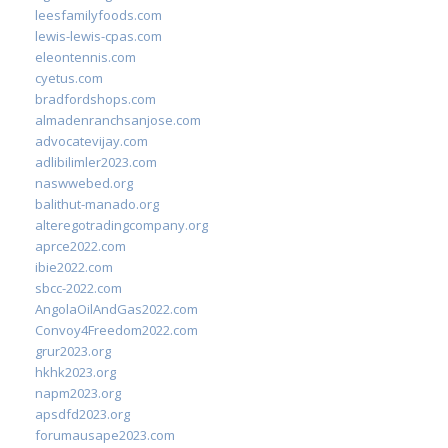
leesfamilyfoods.com
lewis-lewis-cpas.com
eleontennis.com
cyetus.com
bradfordshops.com
almadenranchsanjose.com
advocatevijay.com
adlibilimler2023.com
naswwebed.org
balithut-manado.org
alteregotradingcompany.org
aprce2022.com
ibie2022.com
sbcc-2022.com
AngolaOilAndGas2022.com
Convoy4Freedom2022.com
grur2023.org
hkhk2023.org
napm2023.org
apsdfd2023.org
forumausape2023.com