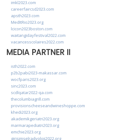
imkl2023.com
careerfaircsd2023.com
apsth2023.com
MedItRio2023.org
lcicon2023boston.com
waitangidayfestival2022.com
vacancesscolaires2022.com
MEDIA PARTNER II
isth2022.com
p2b2pabi2023-makassar.com
wocfparis2023.org
sinc2023.com
scdlqatar2022-qa.com
thecolumbiagrill.com
provisionscheeseandwineshoppe.com
khedi2023.org
akademikgeriatri2023.org
marmarapediatri2023.org
emchie2023.org
girisimselradyoloji2022.org