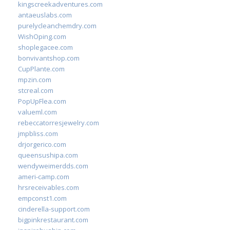
kingscreekadventures.com
antaeuslabs.com
purelycleanchemdry.com
WishOping.com
shoplegacee.com
bonvivantshop.com
CupPlante.com
mpzin.com
stcreal.com
PopUpFlea.com
valueml.com
rebeccatorresjewelry.com
jmpbliss.com
drjorgerico.com
queensushipa.com
wendyweimerdds.com
ameri-camp.com
hrsreceivables.com
empconst1.com
cinderella-support.com
bigpinkrestaurant.com