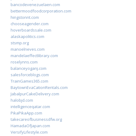
bancodevenezuelaen.com
bettermoodfoodcorporation.com
hingstonnt.com
chooseagender.com
hoverboardssale.com
alaskapolitics.com
stsmp.org
manoelneves.com
mandelaeffectlibrary.com
roselynns.com
balanceyoganj.com
salesforceblogs.com
TrainGames365.com
BaytownEvaCationRentals.com
JabalpurCakeDelivery.com
halobjd.com
intelligenceqatar.com
PikaPikaApp.com
takecareofbusinessdfw.org
HamadaOfJapan.com
VersifyLifestyle.com