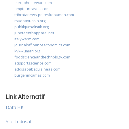
electjohnstewart.com
omptourtravels.com
tribratanews-polreskebumen.com
rsudbayuasih.org
publikjurnalistik.org
juneteenthapparel.net
italywarm.com
journaloffinanceeconomics.com
kvk-kumari.org
foodscienceandtechnology.com
scisportsscience.com
addisababacuisineaz.com
burgerimcamas.com
Link Alternatif
Data HK
Slot Indosat