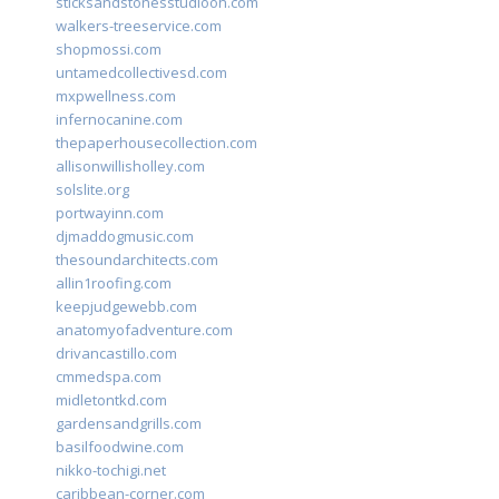
sticksandstonesstudiooh.com
walkers-treeservice.com
shopmossi.com
untamedcollectivesd.com
mxpwellness.com
infernocanine.com
thepaperhousecollection.com
allisonwillisholley.com
solslite.org
portwayinn.com
djmaddogmusic.com
thesoundarchitects.com
allin1roofing.com
keepjudgewebb.com
anatomyofadventure.com
drivancastillo.com
cmmedspa.com
midletontkd.com
gardensandgrills.com
basilfoodwine.com
nikko-tochigi.net
caribbean-corner.com