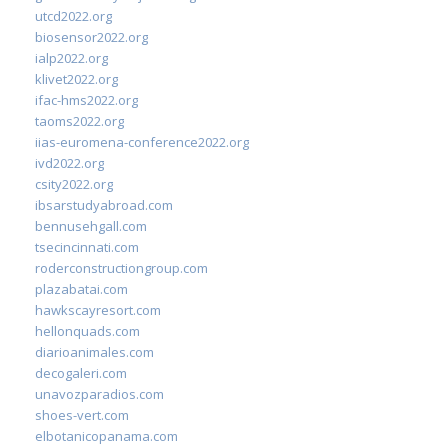
utcd2022.org
biosensor2022.org
ialp2022.org
klivet2022.org
ifac-hms2022.org
taoms2022.org
iias-euromena-conference2022.org
ivd2022.org
csity2022.org
ibsarstudyabroad.com
bennusehgall.com
tsecincinnati.com
roderconstructiongroup.com
plazabatai.com
hawkscayresort.com
hellonquads.com
diarioanimales.com
decogaleri.com
unavozparadios.com
shoes-vert.com
elbotanicopanama.com