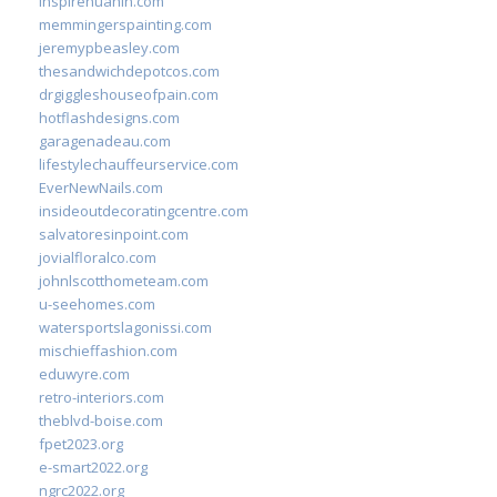
inspirehuahin.com
memmingerspainting.com
jeremypbeasley.com
thesandwichdepotcos.com
drgiggleshouseofpain.com
hotflashdesigns.com
garagenadeau.com
lifestylechauffeurservice.com
EverNewNails.com
insideoutdecoratingcentre.com
salvatoresinpoint.com
jovialfloralco.com
johnlscotthometeam.com
u-seehomes.com
watersportslagonissi.com
mischieffashion.com
eduwyre.com
retro-interiors.com
theblvd-boise.com
fpet2023.org
e-smart2022.org
ngrc2022.org