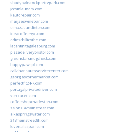
shadyoaksrockportrvpark.com
jccoinlaundry.com
kautorepair.com
marjaeswinebar.com
elmazatlanclinton.com
ideacoffeenyc.com
odieschillicothe.com
lacantinitagalesburg.com
pizzadeliverybristol.com
greenstarsmogcheck.com
happypawspl.com
callahansautoservicecenter.com
georgiascornermarket.com
perfectfit24-7.com
portugalprivatedriver.com
von-racer.com
coffeeshopcharleston.com
salon104mainstreet.com
alkaspringswater.com
318mainstreet8h.com
lovenailsspari.com