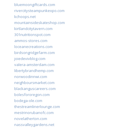
bluemoongiftcards.com
rivercitysteampunkexpo.com
kchoops.net
mountainsideskateshop.com
kirtlandcitytavern.com
301nutritionspot.com
ammos-stores.com
loceanecreations.com
birdsongridgefarm.com
joiedevivblog.com
valera-amsterdam.com
libertybrandhemp.com
norwoodinnwi.com
neighboursmarket.com
blackanguscareers.com
bolesfororegon.com
bodega-ole.com
thestreamlinerlounge.com
mestrinorubanofc.com
novelatherton.com
nassvalleygardens.net