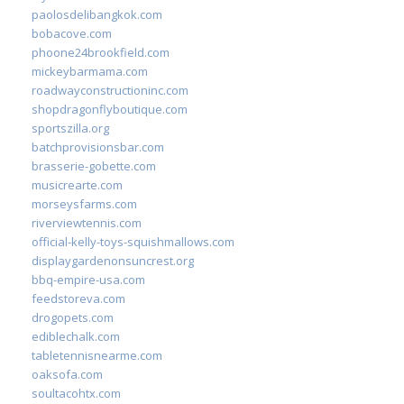
paolosdelibangkok.com
bobacove.com
phoone24brookfield.com
mickeybarmama.com
roadwayconstructioninc.com
shopdragonflyboutique.com
sportszilla.org
batchprovisionsbar.com
brasserie-gobette.com
musicrearte.com
morseysfarms.com
riverviewtennis.com
official-kelly-toys-squishmallows.com
displaygardenonsuncrest.org
bbq-empire-usa.com
feedstoreva.com
drogopets.com
ediblechalk.com
tabletennisnearme.com
oaksofa.com
soultacohtx.com