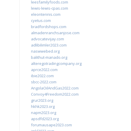
leesfamilyfoods.com
lewis-lewis-cpas.com
eleontennis.com
cyetus.com
bradfordshops.com
almadenranchsanjose.com
advocatevijay.com
adlibilimler2023.com
naswwebed.org
balithut-manado.org
alteregotradingcompany.org
aprce2022.com
ibie2022.com
sbcc-2022.com
AngolaOilAndGas2022.com
Convoy4Freedom2022.com
grur2023.org
hkhk2023.org
napm2023.org
apsdfd2023.org
forumausape2023.com