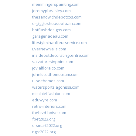
memmingerspainting.com
jeremypbeasley.com
thesandwichdepotcos.com
drgiggleshouseofpain.com
hotflashdesigns.com
garagenadeau.com
lifestylechauffeurservice.com
EverNewNails.com
insideoutdecoratingcentre.com
salvatoresinpoint.com
jovialfloralco.com
johnlscotthometeam.com
u-seehomes.com
watersportslagonissi.com
mischieffashion.com
eduwyre.com
retro-interiors.com
theblvd-boise.com
fpet2023.org
e-smart2022.org
ngrc2022.org