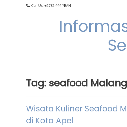
Skip
Call Us: +2782 444 YEAH
to
content
Informa
Se
Tag:
seafood Malan
Wisata Kuliner Seafood 
di Kota Apel