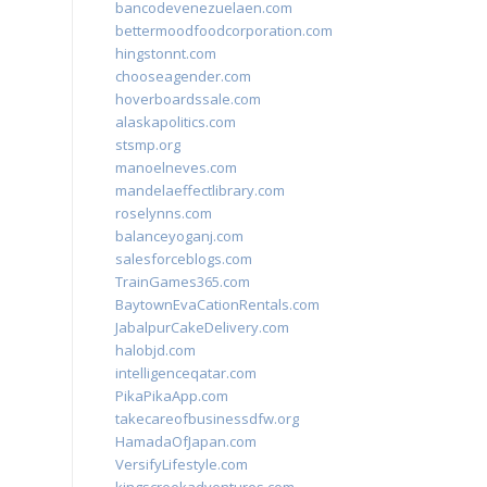
bancodevenezuelaen.com
bettermoodfoodcorporation.com
hingstonnt.com
chooseagender.com
hoverboardssale.com
alaskapolitics.com
stsmp.org
manoelneves.com
mandelaeffectlibrary.com
roselynns.com
balanceyoganj.com
salesforceblogs.com
TrainGames365.com
BaytownEvaCationRentals.com
JabalpurCakeDelivery.com
halobjd.com
intelligenceqatar.com
PikaPikaApp.com
takecareofbusinessdfw.org
HamadaOfJapan.com
VersifyLifestyle.com