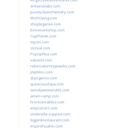
kingscreekadventures.com
antaeuslabs.com
purelycleanchemdry.com
WishOping.com
shoplegacee.com
bonvivantshop.com
CupPlante.com
mpzin.com
stcreal.com
PopUpFlea.com
valueml.com
rebeccatorresjewelry.com
jmpbliss.com
drjorgerico.com
queensushipa.com
wendyweimerdds.com
ameri-camp.com
hrsreceivables.com
empconst1.com
cinderella-support.com
bigpinkrestaurant.com
inspirehuahin.com