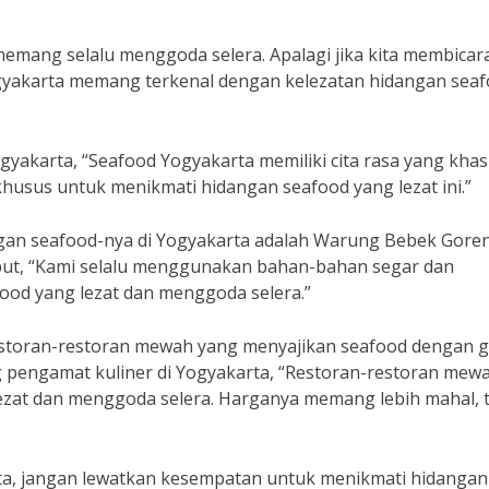
memang selalu menggoda selera. Apalagi jika kita membica
ogyakarta memang terkenal dengan kelezatan hidangan seaf
gyakarta, “Seafood Yogyakarta memiliki cita rasa yang kha
khusus untuk menikmati hidangan seafood yang lezat ini.”
ngan seafood-nya di Yogyakarta adalah Warung Bebek Goren
sebut, “Kami selalu menggunakan bahan-bahan segar dan
ood yang lezat dan menggoda selera.”
 restoran-restoran mewah yang menyajikan seafood dengan 
pengamat kuliner di Yogyakarta, “Restoran-restoran mewa
ezat dan menggoda selera. Harganya memang lebih mahal, t
rta, jangan lewatkan kesempatan untuk menikmati hidangan