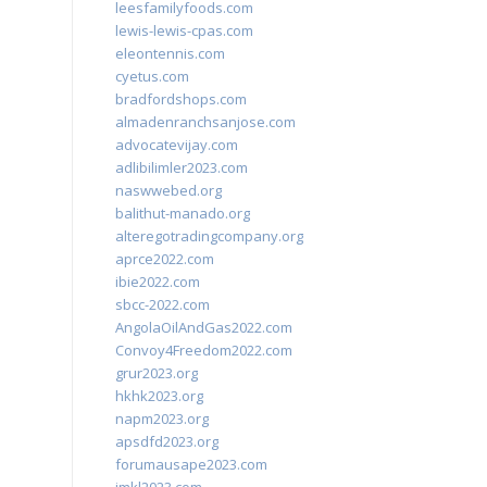
leesfamilyfoods.com
lewis-lewis-cpas.com
eleontennis.com
cyetus.com
bradfordshops.com
almadenranchsanjose.com
advocatevijay.com
adlibilimler2023.com
naswwebed.org
balithut-manado.org
alteregotradingcompany.org
aprce2022.com
ibie2022.com
sbcc-2022.com
AngolaOilAndGas2022.com
Convoy4Freedom2022.com
grur2023.org
hkhk2023.org
napm2023.org
apsdfd2023.org
forumausape2023.com