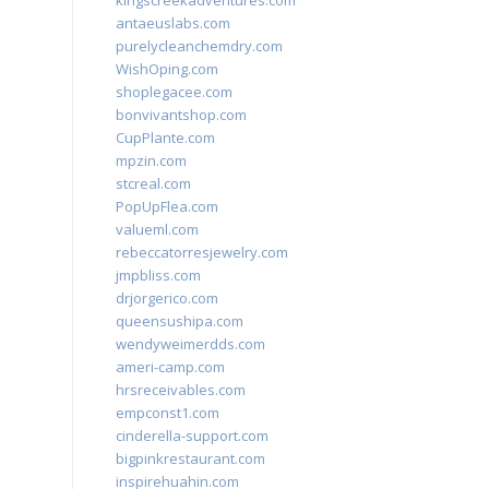
kingscreekadventures.com
antaeuslabs.com
purelycleanchemdry.com
WishOping.com
shoplegacee.com
bonvivantshop.com
CupPlante.com
mpzin.com
stcreal.com
PopUpFlea.com
valueml.com
rebeccatorresjewelry.com
jmpbliss.com
drjorgerico.com
queensushipa.com
wendyweimerdds.com
ameri-camp.com
hrsreceivables.com
empconst1.com
cinderella-support.com
bigpinkrestaurant.com
inspirehuahin.com