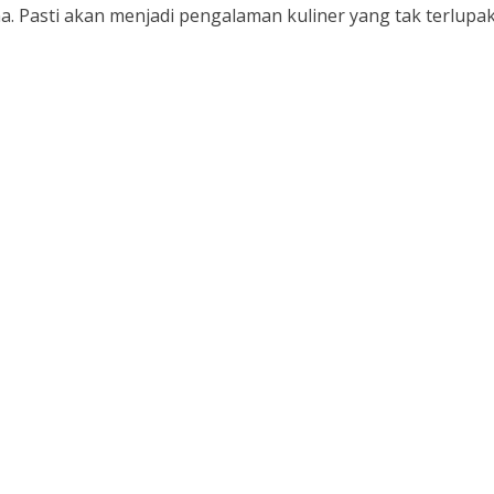
a. Pasti akan menjadi pengalaman kuliner yang tak terlupa