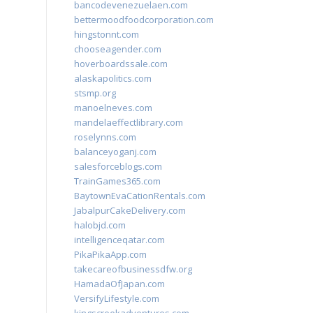
bancodevenezuelaen.com
bettermoodfoodcorporation.com
hingstonnt.com
chooseagender.com
hoverboardssale.com
alaskapolitics.com
stsmp.org
manoelneves.com
mandelaeffectlibrary.com
roselynns.com
balanceyoganj.com
salesforceblogs.com
TrainGames365.com
BaytownEvaCationRentals.com
JabalpurCakeDelivery.com
halobjd.com
intelligenceqatar.com
PikaPikaApp.com
takecareofbusinessdfw.org
HamadaOfJapan.com
VersifyLifestyle.com