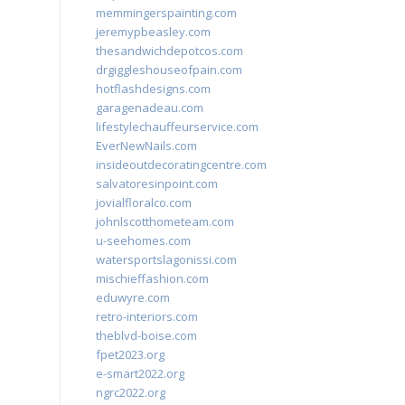
memmingerspainting.com
jeremypbeasley.com
thesandwichdepotcos.com
drgiggleshouseofpain.com
hotflashdesigns.com
garagenadeau.com
lifestylechauffeurservice.com
EverNewNails.com
insideoutdecoratingcentre.com
salvatoresinpoint.com
jovialfloralco.com
johnlscotthometeam.com
u-seehomes.com
watersportslagonissi.com
mischieffashion.com
eduwyre.com
retro-interiors.com
theblvd-boise.com
fpet2023.org
e-smart2022.org
ngrc2022.org