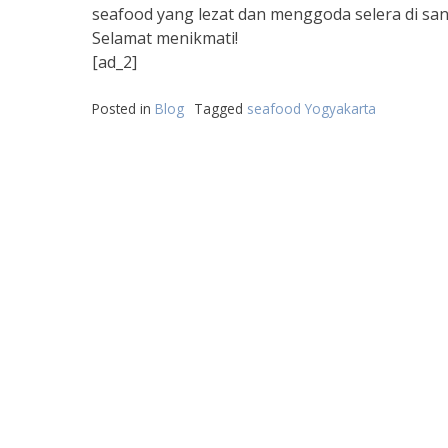
seafood yang lezat dan menggoda selera di san
Selamat menikmati!
[ad_2]
Posted in
Blog
Tagged
seafood Yogyakarta