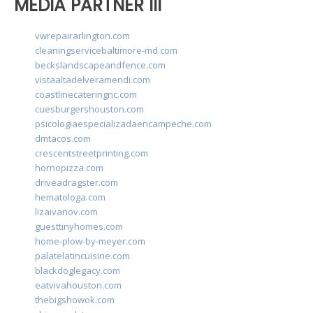
MEDIA PARTNER III
vwrepairarlington.com
cleaningservicebaltimore-md.com
beckslandscapeandfence.com
vistaaltadelveramendi.com
coastlinecateringnc.com
cuesburgershouston.com
psicologiaespecializadaencampeche.com
dmtacos.com
crescentstreetprinting.com
hornopizza.com
driveadragster.com
hematologa.com
lizaivanov.com
guesttinyhomes.com
home-plow-by-meyer.com
palatelatincuisine.com
blackdoglegacy.com
eatvivahouston.com
thebigshowok.com