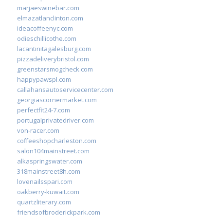
marjaeswinebar.com
elmazatlanclinton.com
ideacoffeenyc.com
odieschillicothe.com
lacantinitagalesburg.com
pizzadeliverybristol.com
greenstarsmogcheck.com
happypawspl.com
callahansautoservicecenter.com
georgiascornermarket.com
perfectfit24-7.com
portugalprivatedriver.com
von-racer.com
coffeeshopcharleston.com
salon104mainstreet.com
alkaspringswater.com
318mainstreet8h.com
lovenailsspari.com
oakberry-kuwait.com
quartzliterary.com
friendsofbroderickpark.com