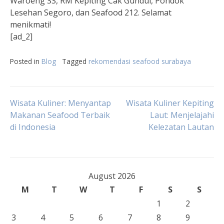
Waroeng SS, RM Kepiting Cak Gundul, Pondok
Lesehan Segoro, dan Seafood 212. Selamat
menikmati!
[ad_2]
Posted in
Blog
Tagged
rekomendasi seafood surabaya
Post
Wisata Kuliner: Menyantap
Wisata Kuliner Kepiting
Makanan Seafood Terbaik
Laut: Menjelajahi
di Indonesia
Kelezatan Lautan
navigation
August 2026
M
T
W
T
F
S
S
1
2
3
4
5
6
7
8
9