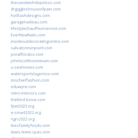
thesandwichdepotcos.com
drgiggleshouseofpain.com
hotflashdesigns.com
garagenadeau.com
lifestylechauffeurservice.com
EverNewNails.com
insideoutdecoratingcentre.com
salvatoresinpoint.com
jovialfloralco.com
johnlscotthometeam.com
u-seehomes.com
watersportslagonissi.com
mischieffashion.com
eduwyre.com
retro-interiors.com
theblvd-boise.com
fpet2023.org
e-smart2022.org
ngrc2022.org
leesfamilyfoods.com
lewis-lewis-cpas.com