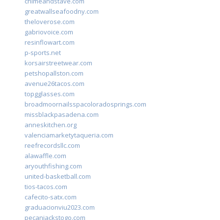
chimeandstave.com
greatwallseafoodny.com
theloverose.com
gabriovoice.com
resinflowart.com
p-sports.net
korsairstreetwear.com
petshopallston.com
avenue26tacos.com
topgglasses.com
broadmoornailsspacoloradosprings.com
missblackpasadena.com
anneskitchen.org
valenciamarketytaqueria.com
reefrecordsllc.com
alawaffle.com
aryouthfishing.com
united-basketball.com
tios-tacos.com
cafecito-satx.com
graduacionviu2023.com
pecanjackstogo.com