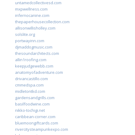
untamedcollectivesd.com
mxpwellness.com
infernocanine.com
thepaperhousecollection.com
allisonwillisholley.com
solslite.org
portwayinn.com
djmaddogmusic.com
thesoundarchitects.com
allin1roofing.com
keepjudgewebb.com
anatomyofadventure.com
drivancastillo.com
cmmedspa.com
midletontkd.com
gardensandgrills.com
basilfoodwine.com
nikko-tochigi.net
caribbean-corner.com
bluemoongiftcards.com
rivercitysteampunkexpo.com