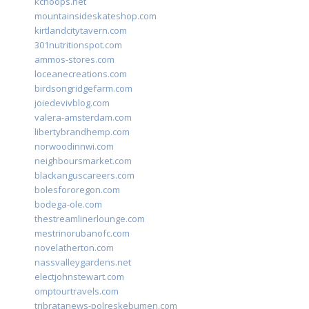
kchoops.net
mountainsideskateshop.com
kirtlandcitytavern.com
301nutritionspot.com
ammos-stores.com
loceanecreations.com
birdsongridgefarm.com
joiedevivblog.com
valera-amsterdam.com
libertybrandhemp.com
norwoodinnwi.com
neighboursmarket.com
blackanguscareers.com
bolesfororegon.com
bodega-ole.com
thestreamlinerlounge.com
mestrinorubanofc.com
novelatherton.com
nassvalleygardens.net
electjohnstewart.com
omptourtravels.com
tribratanews-polreskebumen.com