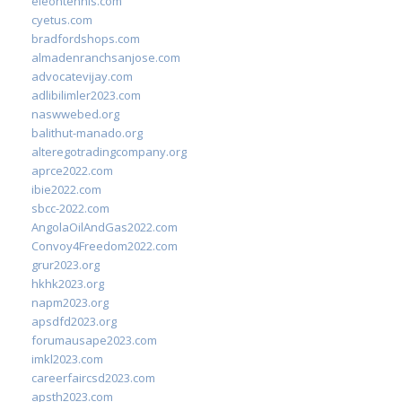
eleontennis.com
cyetus.com
bradfordshops.com
almadenranchsanjose.com
advocatevijay.com
adlibilimler2023.com
naswwebed.org
balithut-manado.org
alteregotradingcompany.org
aprce2022.com
ibie2022.com
sbcc-2022.com
AngolaOilAndGas2022.com
Convoy4Freedom2022.com
grur2023.org
hkhk2023.org
napm2023.org
apsdfd2023.org
forumausape2023.com
imkl2023.com
careerfaircsd2023.com
apsth2023.com