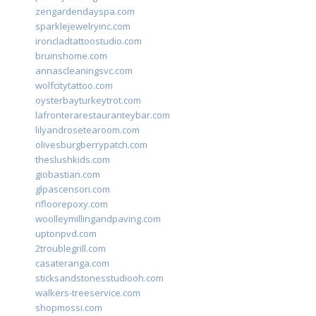
zengardendayspa.com
sparklejewelryinc.com
ironcladtattoostudio.com
bruinshome.com
annascleaningsvc.com
wolfcitytattoo.com
oysterbayturkeytrot.com
lafronterarestauranteybar.com
lilyandrosetearoom.com
olivesburgberrypatch.com
theslushkids.com
giobastian.com
glpascensori.com
rifloorepoxy.com
woolleymillingandpaving.com
uptonpvd.com
2troublegrill.com
casateranga.com
sticksandstonesstudiooh.com
walkers-treeservice.com
shopmossi.com