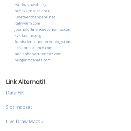
rsudbayuasih.org
publikjurnalistik.org
juneteenthapparel.net
italywarm.com
journaloffinanceeconomics.com
kvk-kumari.org
foodscienceandtechnology.com
scisportsscience.com
addisababacuisineaz.com
burgerimcamas.com
Link Alternatif
Data HK
Slot Indosat
Live Draw Macau