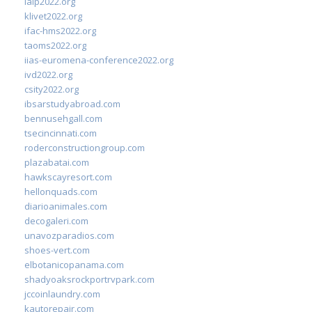
ialp2022.org
klivet2022.org
ifac-hms2022.org
taoms2022.org
iias-euromena-conference2022.org
ivd2022.org
csity2022.org
ibsarstudyabroad.com
bennusehgall.com
tsecincinnati.com
roderconstructiongroup.com
plazabatai.com
hawkscayresort.com
hellonquads.com
diarioanimales.com
decogaleri.com
unavozparadios.com
shoes-vert.com
elbotanicopanama.com
shadyoaksrockportrvpark.com
jccoinlaundry.com
kautorepair.com