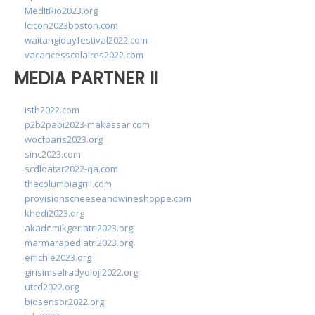
MedItRio2023.org
lcicon2023boston.com
waitangidayfestival2022.com
vacancesscolaires2022.com
MEDIA PARTNER II
isth2022.com
p2b2pabi2023-makassar.com
wocfparis2023.org
sinc2023.com
scdlqatar2022-qa.com
thecolumbiagrill.com
provisionscheeseandwineshoppe.com
khedi2023.org
akademikgeriatri2023.org
marmarapediatri2023.org
emchie2023.org
girisimselradyoloji2022.org
utcd2022.org
biosensor2022.org