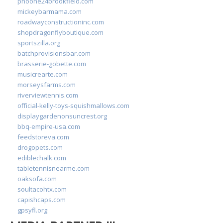
phoone24brookfield.com
mickeybarmama.com
roadwayconstructioninc.com
shopdragonflyboutique.com
sportszilla.org
batchprovisionsbar.com
brasserie-gobette.com
musicrearte.com
morseysfarms.com
riverviewtennis.com
official-kelly-toys-squishmallows.com
displaygardenonsuncrest.org
bbq-empire-usa.com
feedstoreva.com
drogopets.com
ediblechalk.com
tabletennisnearme.com
oaksofa.com
soultacohtx.com
capishcaps.com
gpsyfl.org