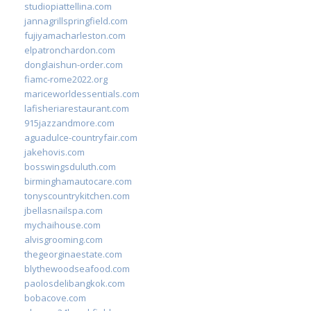
studiopiattellina.com
jannagrillspringfield.com
fujiyamacharleston.com
elpatronchardon.com
donglaishun-order.com
fiamc-rome2022.org
mariceworldessentials.com
lafisheriarestaurant.com
915jazzandmore.com
aguadulce-countryfair.com
jakehovis.com
bosswingsduluth.com
birminghamautocare.com
tonyscountrykitchen.com
jbellasnailspa.com
mychaihouse.com
alvisgrooming.com
thegeorginaestate.com
blythewoodseafood.com
paolosdelibangkok.com
bobacove.com