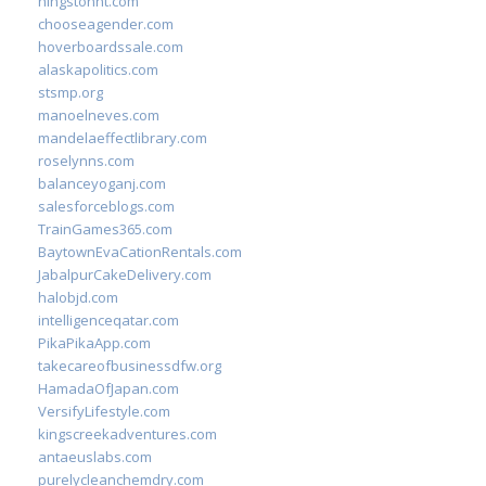
hingstonnt.com
chooseagender.com
hoverboardssale.com
alaskapolitics.com
stsmp.org
manoelneves.com
mandelaeffectlibrary.com
roselynns.com
balanceyoganj.com
salesforceblogs.com
TrainGames365.com
BaytownEvaCationRentals.com
JabalpurCakeDelivery.com
halobjd.com
intelligenceqatar.com
PikaPikaApp.com
takecareofbusinessdfw.org
HamadaOfJapan.com
VersifyLifestyle.com
kingscreekadventures.com
antaeuslabs.com
purelycleanchemdry.com