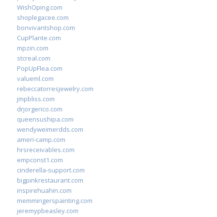
WishOping.com
shoplegacee.com
bonvivantshop.com
CupPlante.com
mpzin.com
stcreal.com
PopUpFlea.com
valueml.com
rebeccatorresjewelry.com
jmpbliss.com
drjorgerico.com
queensushipa.com
wendyweimerdds.com
ameri-camp.com
hrsreceivables.com
empconst1.com
cinderella-support.com
bigpinkrestaurant.com
inspirehuahin.com
memmingerspainting.com
jeremypbeasley.com