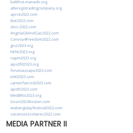
balithut-manado.org
alteregotradingcompany.org
aprce2022.com
ibie2022.com
sbcc-2022.com
AngolaOilAndGas2022.com
Convoy4Freedom2022.com
grur2023.org
hkhk2023.org
napm2023.org
apsdfd2023.org
forumausape2023.com
imkl2023.com
careerfaircsd2023.com
apsth2023.com
MedItRio2023.org
lcicon2023boston.com
waitangidayfestival2022.com
vacancesscolaires2022.com
MEDIA PARTNER II