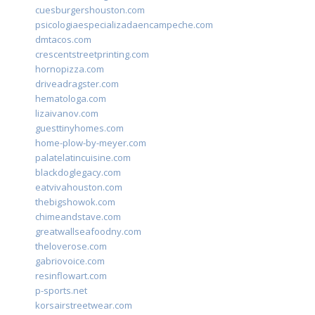
cuesburgershouston.com
psicologiaespecializadaencampeche.com
dmtacos.com
crescentstreetprinting.com
hornopizza.com
driveadragster.com
hematologa.com
lizaivanov.com
guesttinyhomes.com
home-plow-by-meyer.com
palatelatincuisine.com
blackdoglegacy.com
eatvivahouston.com
thebigshowok.com
chimeandstave.com
greatwallseafoodny.com
theloverose.com
gabriovoice.com
resinflowart.com
p-sports.net
korsairstreetwear.com