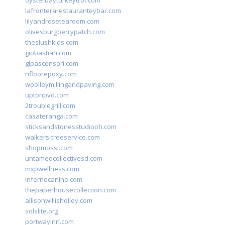
oysterbayturkeytrot.com
lafronterarestauranteybar.com
lilyandrosetearoom.com
olivesburgberrypatch.com
theslushkids.com
giobastian.com
glpascensori.com
rifloorepoxy.com
woolleymillingandpaving.com
uptonpvd.com
2troublegrill.com
casateranga.com
sticksandstonesstudiooh.com
walkers-treeservice.com
shopmossi.com
untamedcollectivesd.com
mxpwellness.com
infernocanine.com
thepaperhousecollection.com
allisonwillisholley.com
solslite.org
portwayinn.com