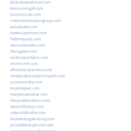
ibsarstudyabroad.com
bennusehgall.com
tsecincinnati.com
roderconstructiongroup.com
plazabatai.com
hawkscayresort.com
hellonquads.com
diarioanimales.com
decogaleri.com
unavozparadios.com
shoes-vert.com
elbotanicopanama.com
shadyoaksrockportrvpark.com
jccoinlaundry.com
kautorepair.com
marjaeswinebar.com
elmazatlanclinton.com
ideacoffeenyc.com
odieschillicothe.com
lacantinitagalesburg.com
pizzadeliverybristol.com
greenstarsmogcheck.com