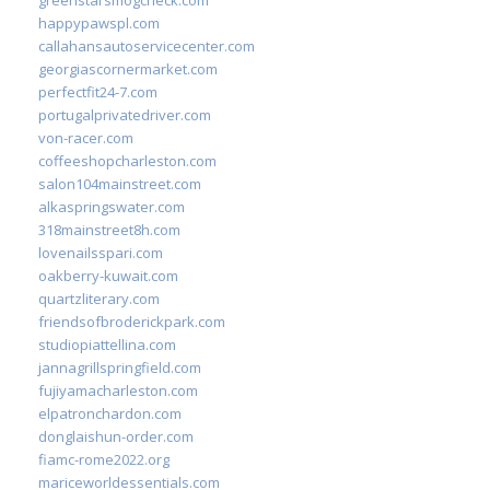
happypawspl.com
callahansautoservicecenter.com
georgiascornermarket.com
perfectfit24-7.com
portugalprivatedriver.com
von-racer.com
coffeeshopcharleston.com
salon104mainstreet.com
alkaspringswater.com
318mainstreet8h.com
lovenailsspari.com
oakberry-kuwait.com
quartzliterary.com
friendsofbroderickpark.com
studiopiattellina.com
jannagrillspringfield.com
fujiyamacharleston.com
elpatronchardon.com
donglaishun-order.com
fiamc-rome2022.org
mariceworldessentials.com