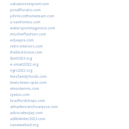
salvatoresinpoint.com
jovialfloralco.com
johnlscotthometeam.com
u-seehomes.com
watersportslagonissi.com
mischieffashion.com
eduwyre.com
retro-interiors.com
theblvd-boise.com
fpet2023.org
e-smart2022.org
ngrc2022.org
leesfamilyfoods.com
lewis-lewis-cpas.com
eleontennis.com
cyetus.com
bradfordshops.com
almadenranchsanjose.com
advocatevijay.com
adlibilimler2023.com
naswwebed.org