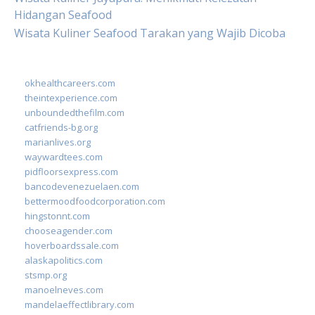
Hidangan Seafood
Wisata Kuliner Seafood Tarakan yang Wajib Dicoba
okhealthcareers.com
theintexperience.com
unboundedthefilm.com
catfriends-bg.org
marianlives.org
waywardtees.com
pidfloorsexpress.com
bancodevenezuelaen.com
bettermoodfoodcorporation.com
hingstonnt.com
chooseagender.com
hoverboardssale.com
alaskapolitics.com
stsmp.org
manoelneves.com
mandelaeffectlibrary.com