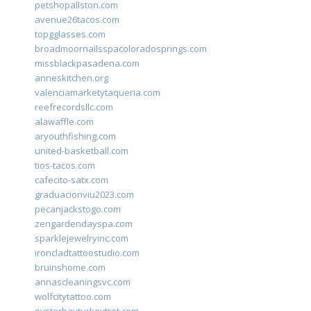
petshopallston.com
avenue26tacos.com
topgglasses.com
broadmoornailsspacoloradosprings.com
missblackpasadena.com
anneskitchen.org
valenciamarketytaqueria.com
reefrecordsllc.com
alawaffle.com
aryouthfishing.com
united-basketball.com
tios-tacos.com
cafecito-satx.com
graduacionviu2023.com
pecanjackstogo.com
zengardendayspa.com
sparklejewelryinc.com
ironcladtattoostudio.com
bruinshome.com
annascleaningsvc.com
wolfcitytattoo.com