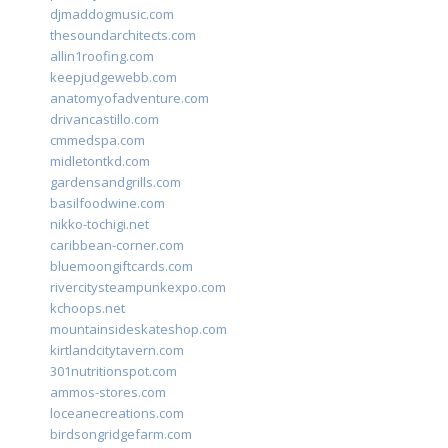
djmaddogmusic.com
thesoundarchitects.com
allin1roofing.com
keepjudgewebb.com
anatomyofadventure.com
drivancastillo.com
cmmedspa.com
midletontkd.com
gardensandgrills.com
basilfoodwine.com
nikko-tochigi.net
caribbean-corner.com
bluemoongiftcards.com
rivercitysteampunkexpo.com
kchoops.net
mountainsideskateshop.com
kirtlandcitytavern.com
301nutritionspot.com
ammos-stores.com
loceanecreations.com
birdsongridgefarm.com