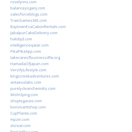
roselynns.com
balanceyoganj.com
salesforceblogs.com
TrainGames365.com
BaytownEvaCationRentals.com
JabalpurCakeDelivery.com
halobjd.com
intelligenceqatar.com
PikaPikaApp.com
takecareofbusinessdfw.org
HamadaOfJapan.com
VersifyLifestyle.com
kingscreekadventures.com
antaeuslabs.com
purelycleanchemdry.com
WishOping.com
shoplegacee.com
bonvivantshop.com
CupPlante.com
mpzin.com
stcreal.com
PopUpFlea.com