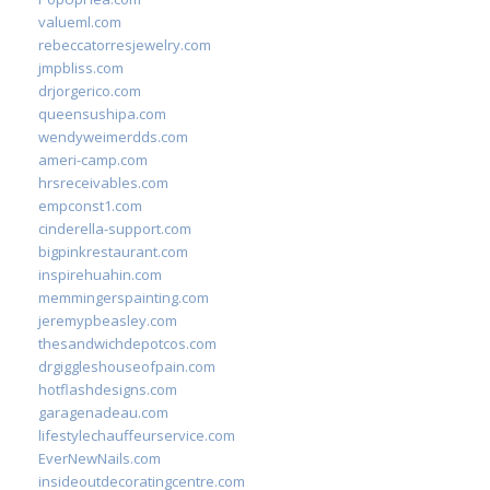
valueml.com
rebeccatorresjewelry.com
jmpbliss.com
drjorgerico.com
queensushipa.com
wendyweimerdds.com
ameri-camp.com
hrsreceivables.com
empconst1.com
cinderella-support.com
bigpinkrestaurant.com
inspirehuahin.com
memmingerspainting.com
jeremypbeasley.com
thesandwichdepotcos.com
drgiggleshouseofpain.com
hotflashdesigns.com
garagenadeau.com
lifestylechauffeurservice.com
EverNewNails.com
insideoutdecoratingcentre.com