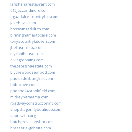
lafisheriarestaurant.com
915jazzandmore.com
aguadulce-countryfair.com
jakehovis.com
bosswingsduluth.com
birminghamautocare.com
tonyscountrykitchen.com
jbellasnailspa.com
mychaihouse.com
alvisgrooming.com
thegeorginaestate.com
blythewoodseafood.com
paolosdelibangkok.com
bobacove.com
phoone24brookfield.com
mickeybarmama.com
roadwayconstructioninc.com
shopdragonflyboutique.com
sportszilla.org
batchprovisionsbar.com
brasserie-gobette.com