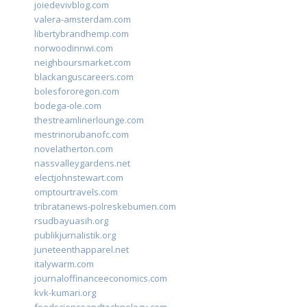
joiedevivblog.com
valera-amsterdam.com
libertybrandhemp.com
norwoodinnwi.com
neighboursmarket.com
blackanguscareers.com
bolesfororegon.com
bodega-ole.com
thestreamlinerlounge.com
mestrinorubanofc.com
novelatherton.com
nassvalleygardens.net
electjohnstewart.com
omptourtravels.com
tribratanews-polreskebumen.com
rsudbayuasih.org
publikjurnalistik.org
juneteenthapparel.net
italywarm.com
journaloffinanceeconomics.com
kvk-kumari.org