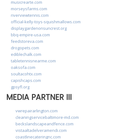
musicrearte.com
morseysfarms.com
riverviewtennis.com
official-kelly-toys-squishmallows.com
displaygardenonsuncrest.org
bbq-empire-usa.com
feedstoreva.com
drogopets.com
ediblechalk.com
tabletennisnearme.com
oaksofa.com
soultacohtx.com
capishcaps.com
gpsyfl.org
MEDIA PARTNER III
vwrepairarlington.com
cleaningservicebaltimore-md.com
beckslandscapeandfence.com
vistaaltadelveramendi.com
coastlinecateringnc.com