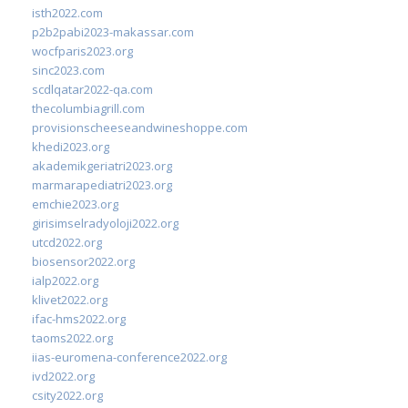
isth2022.com
p2b2pabi2023-makassar.com
wocfparis2023.org
sinc2023.com
scdlqatar2022-qa.com
thecolumbiagrill.com
provisionscheeseandwineshoppe.com
khedi2023.org
akademikgeriatri2023.org
marmarapediatri2023.org
emchie2023.org
girisimselradyoloji2022.org
utcd2022.org
biosensor2022.org
ialp2022.org
klivet2022.org
ifac-hms2022.org
taoms2022.org
iias-euromena-conference2022.org
ivd2022.org
csity2022.org