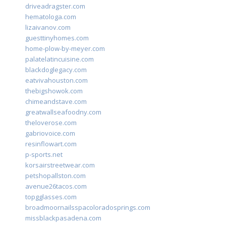
driveadragster.com
hematologa.com
lizaivanov.com
guesttinyhomes.com
home-plow-by-meyer.com
palatelatincuisine.com
blackdoglegacy.com
eatvivahouston.com
thebigshowok.com
chimeandstave.com
greatwallseafoodny.com
theloverose.com
gabriovoice.com
resinflowart.com
p-sports.net
korsairstreetwear.com
petshopallston.com
avenue26tacos.com
topgglasses.com
broadmoornailsspacoloradosprings.com
missblackpasadena.com