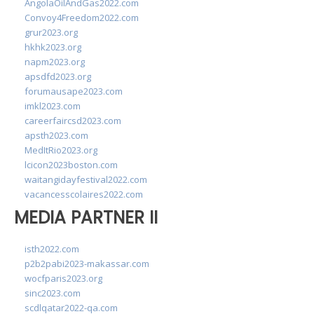
AngolaOilAndGas2022.com
Convoy4Freedom2022.com
grur2023.org
hkhk2023.org
napm2023.org
apsdfd2023.org
forumausape2023.com
imkl2023.com
careerfaircsd2023.com
apsth2023.com
MedItRio2023.org
lcicon2023boston.com
waitangidayfestival2022.com
vacancesscolaires2022.com
MEDIA PARTNER II
isth2022.com
p2b2pabi2023-makassar.com
wocfparis2023.org
sinc2023.com
scdlqatar2022-qa.com