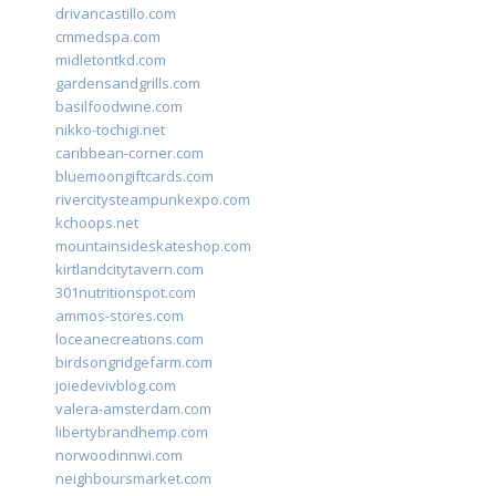
drivancastillo.com
cmmedspa.com
midletontkd.com
gardensandgrills.com
basilfoodwine.com
nikko-tochigi.net
caribbean-corner.com
bluemoongiftcards.com
rivercitysteampunkexpo.com
kchoops.net
mountainsideskateshop.com
kirtlandcitytavern.com
301nutritionspot.com
ammos-stores.com
loceanecreations.com
birdsongridgefarm.com
joiedevivblog.com
valera-amsterdam.com
libertybrandhemp.com
norwoodinnwi.com
neighboursmarket.com