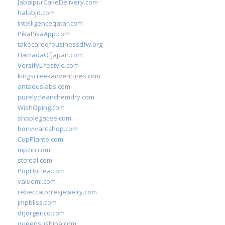
JabalpurCakeDelivery.com
halobjd.com
intelligenceqatar.com
PikaPikaApp.com
takecareofbusinessdfw.org
HamadaOfJapan.com
VersifyLifestyle.com
kingscreekadventures.com
antaeuslabs.com
purelycleanchemdry.com
WishOping.com
shoplegacee.com
bonvivantshop.com
CupPlante.com
mpzin.com
stcreal.com
PopUpFlea.com
valueml.com
rebeccatorresjewelry.com
jmpbliss.com
drjorgerico.com
queensushipa.com