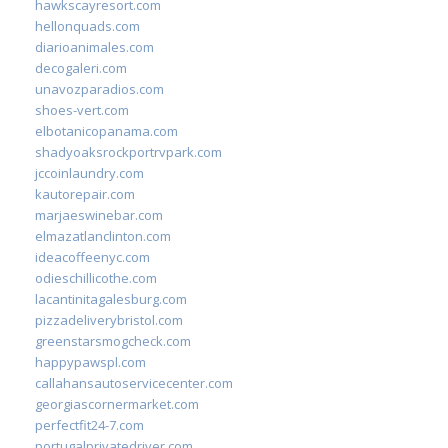
hawkscayresort.com
hellonquads.com
diarioanimales.com
decogaleri.com
unavozparadios.com
shoes-vert.com
elbotanicopanama.com
shadyoaksrockportrvpark.com
jccoinlaundry.com
kautorepair.com
marjaeswinebar.com
elmazatlanclinton.com
ideacoffeenyc.com
odieschillicothe.com
lacantinitagalesburg.com
pizzadeliverybristol.com
greenstarsmogcheck.com
happypawspl.com
callahansautoservicecenter.com
georgiascornermarket.com
perfectfit24-7.com
portugalprivatedriver.com