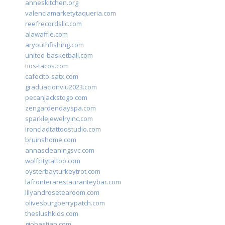
anneskitchen.org
valenciamarketytaqueria.com
reefrecordsllc.com
alawaffle.com
aryouthfishing.com
united-basketball.com
tios-tacos.com
cafecito-satx.com
graduacionviu2023.com
pecanjackstogo.com
zengardendayspa.com
sparklejewelryinc.com
ironcladtattoostudio.com
bruinshome.com
annascleaningsvc.com
wolfcitytattoo.com
oysterbayturkeytrot.com
lafronterarestauranteybar.com
lilyandrosetearoom.com
olivesburgberrypatch.com
theslushkids.com
giobastian.com