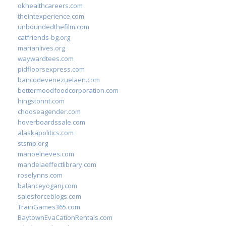
okhealthcareers.com
theintexperience.com
unboundedthefilm.com
catfriends-bg.org
marianlives.org
waywardtees.com
pidfloorsexpress.com
bancodevenezuelaen.com
bettermoodfoodcorporation.com
hingstonnt.com
chooseagender.com
hoverboardssale.com
alaskapolitics.com
stsmp.org
manoelneves.com
mandelaeffectlibrary.com
roselynns.com
balanceyoganj.com
salesforceblogs.com
TrainGames365.com
BaytownEvaCationRentals.com