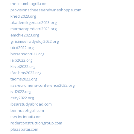
thecolumbiagrill.com
provisionscheeseandwineshoppe.com
khedi2023.org
akademikgeriatri2023.org
marmarapediatri2023.org
emchie2023.org
girisimselradyoloji2022.org
utcd2022.org
biosensor2022.org
ialp2022.org
klivet2022.org
ifac-hms2022.org
taoms2022.org
iias-euromena-conference2022.org
ivd2022.org
csity2022.org
ibsarstudyabroad.com
bennusehgall.com
tsecincinnati.com
roderconstructiongroup.com
plazabatai.com