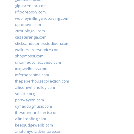
glpascensori.com
rifloorepoxy.com
woolleymillingandpaving.com
uptonpvd.com
2troublegrill.com
casateranga.com
sticksandstonesstudiooh.com
walkers-treeservice.com
shopmossi.com
untamedcollectivesd.com
mxpwellness.com
infernocanine.com
thepaperhousecollection.com
allisonwillisholley.com
solslite.org
portwayinn.com
djmaddogmusic.com
thesoundarchitects.com
allin1roofing.com
keepjudgewebb.com
anatomyofadventure.com