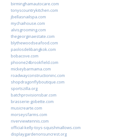
birminghamautocare.com
tonyscountrykitchen.com
jbellasnailspa.com
mychaihouse.com
alvisgrooming.com
thegeorginaestate.com
blythewoodseafood.com
paolosdelibangkok.com
bobacove.com
phoone24brookfield.com
mickeybarmama.com
roadwayconstructioninc.com
shopdragonflyboutique.com
sportszilla.org
batchprovisionsbar.com
brasserie-gobette.com
musicrearte.com
morseysfarms.com
riverviewtennis.com
official-kelly-toys-squishmallows.com
displaygardenonsuncrest.org