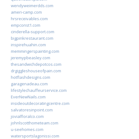
wendyweimerdds.com
ameri-camp.com
hrsreceivables.com
empconst1.com
cinderella-support.com
bigpinkrestaurant.com
inspirehuahin.com
memmingerspainting.com
jeremypbeasley.com
thesandwichdepotcos.com
drgiggleshouseofpain.com
hotflashdesigns.com
garagenadeau.com
lifestylechauffeurservice.com
EverNewNails.com
insideoutdecoratingcentre.com
salvatoresinpoint.com
jovialfloralco.com
johnlscotthometeam.com
u-seehomes.com
watersportslagonissi.com