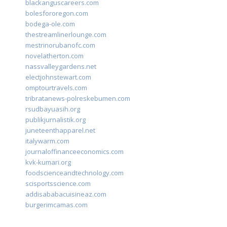
blackanguscareers.com
bolesfororegon.com
bodega-ole.com
thestreamlinerlounge.com
mestrinorubanofc.com
novelatherton.com
nassvalleygardens.net
electjohnstewart.com
omptourtravels.com
tribratanews-polreskebumen.com
rsudbayuasih.org
publikjurnalistik.org
juneteenthapparel.net
italywarm.com
journaloffinanceeconomics.com
kvk-kumari.org
foodscienceandtechnology.com
scisportsscience.com
addisababacuisineaz.com
burgerimcamas.com