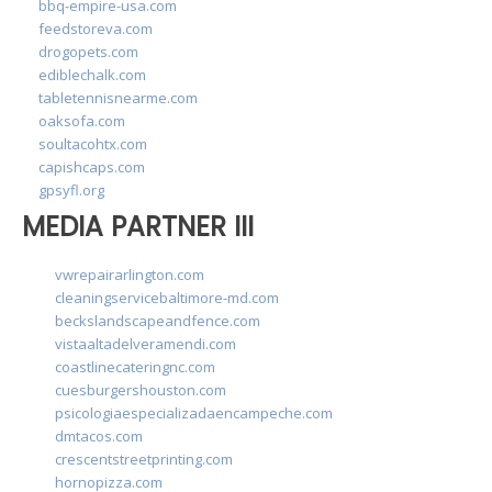
bbq-empire-usa.com
feedstoreva.com
drogopets.com
ediblechalk.com
tabletennisnearme.com
oaksofa.com
soultacohtx.com
capishcaps.com
gpsyfl.org
MEDIA PARTNER III
vwrepairarlington.com
cleaningservicebaltimore-md.com
beckslandscapeandfence.com
vistaaltadelveramendi.com
coastlinecateringnc.com
cuesburgershouston.com
psicologiaespecializadaencampeche.com
dmtacos.com
crescentstreetprinting.com
hornopizza.com