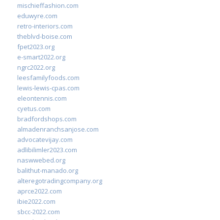
mischieffashion.com
eduwyre.com
retro-interiors.com
theblvd-boise.com
fpet2023.org
e-smart2022.org
ngrc2022.org
leesfamilyfoods.com
lewis-lewis-cpas.com
eleontennis.com
cyetus.com
bradfordshops.com
almadenranchsanjose.com
advocatevijay.com
adlibilimler2023.com
naswwebed.org
balithut-manado.org
alteregotradingcompany.org
aprce2022.com
ibie2022.com
sbcc-2022.com