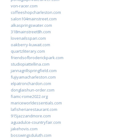
von-racer.com
coffeeshopcharleston.com
salon104mainstreet.com
alkaspringswater.com
318mainstreet8h.com
lovenailsspari.com
oakberry-kuwait.com
quartzliterary.com
friendsofbroderickpark.com
studiopiattellina.com
jannagrillspringfield.com
fujiyamacharleston.com
elpatronchardon.com
donglaishun-order.com
fiamc-rome2022.org
mariceworldessentials.com
lafisheriarestaurant.com
915jazzandmore.com
aguadulce-countryfair.com
jakehovis.com
bosswingsduluth.com