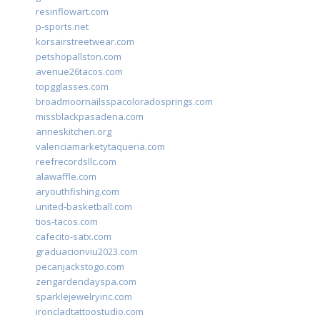
resinflowart.com
p-sports.net
korsairstreetwear.com
petshopallston.com
avenue26tacos.com
topgglasses.com
broadmoornailsspacoloradosprings.com
missblackpasadena.com
anneskitchen.org
valenciamarketytaqueria.com
reefrecordsllc.com
alawaffle.com
aryouthfishing.com
united-basketball.com
tios-tacos.com
cafecito-satx.com
graduacionviu2023.com
pecanjackstogo.com
zengardendayspa.com
sparklejewelryinc.com
ironcladtattoostudio.com