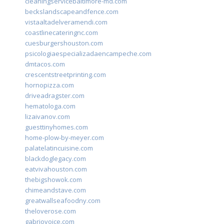
cleaningservicebaltimore-md.com
beckslandscapeandfence.com
vistaaltadelveramendi.com
coastlinecateringnc.com
cuesburgershouston.com
psicologiaespecializadaencampeche.com
dmtacos.com
crescentstreetprinting.com
hornopizza.com
driveadragster.com
hematologa.com
lizaivanov.com
guesttinyhomes.com
home-plow-by-meyer.com
palatelatincuisine.com
blackdoglegacy.com
eatvivahouston.com
thebigshowok.com
chimeandstave.com
greatwallseafoodny.com
theloverose.com
gabriovoice.com