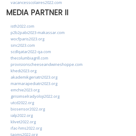
vacancesscolaires2022.com
MEDIA PARTNER II
isth2022.com
p2b2pabi2023-makassar.com
wocfparis2023.org
sinc2023.com
scdlqatar2022-qa.com
thecolumbiagrill.com
provisionscheeseandwineshoppe.com
khedi2023.org
akademikgeriatri2023.org
marmarapediatri2023.org
emchie2023.org
girisimselradyoloji2022.org
utcd2022.org
biosensor2022.org
ialp2022.org
klivet2022.org
ifac-hms2022.org
taoms2022.org