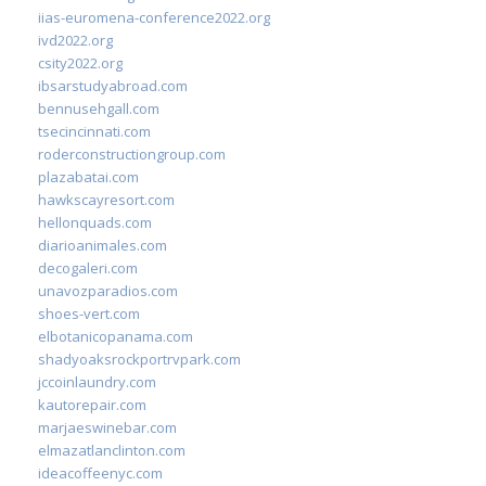
iias-euromena-conference2022.org
ivd2022.org
csity2022.org
ibsarstudyabroad.com
bennusehgall.com
tsecincinnati.com
roderconstructiongroup.com
plazabatai.com
hawkscayresort.com
hellonquads.com
diarioanimales.com
decogaleri.com
unavozparadios.com
shoes-vert.com
elbotanicopanama.com
shadyoaksrockportrvpark.com
jccoinlaundry.com
kautorepair.com
marjaeswinebar.com
elmazatlanclinton.com
ideacoffeenyc.com