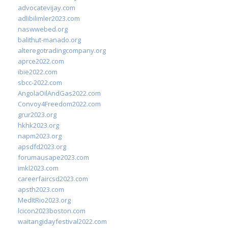
advocatevijay.com
adlibilimler2023.com
naswwebed.org
balithut-manado.org
alteregotradingcompany.org
aprce2022.com
ibie2022.com
sbcc-2022.com
AngolaOilAndGas2022.com
Convoy4Freedom2022.com
grur2023.org
hkhk2023.org
napm2023.org
apsdfd2023.org
forumausape2023.com
imkl2023.com
careerfaircsd2023.com
apsth2023.com
MedItRio2023.org
lcicon2023boston.com
waitangidayfestival2022.com