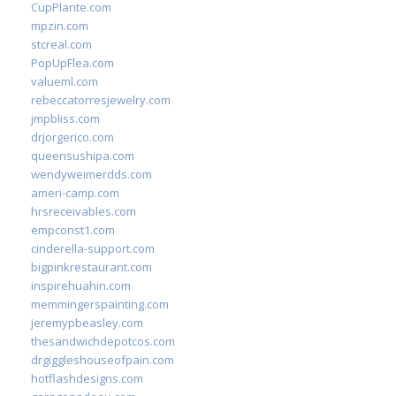
CupPlante.com
mpzin.com
stcreal.com
PopUpFlea.com
valueml.com
rebeccatorresjewelry.com
jmpbliss.com
drjorgerico.com
queensushipa.com
wendyweimerdds.com
ameri-camp.com
hrsreceivables.com
empconst1.com
cinderella-support.com
bigpinkrestaurant.com
inspirehuahin.com
memmingerspainting.com
jeremypbeasley.com
thesandwichdepotcos.com
drgiggleshouseofpain.com
hotflashdesigns.com