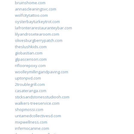
bruinshome.com
annascleaningsvc.com
wolfcitytattoo.com
oysterbayturkeytrot.com
lafronterarestauranteybar.com
lilyandrosetearoom.com
olivesburgberrypatch.com
theslushkids.com
giobastian.com
glpascensori.com
rifloorepoxy.com
woolleymillingandpaving.com
uptonpvd.com
2troublegrill.com
casateranga.com
sticksandstonesstudiooh.com
walkers-treeservice.com
shopmossi.com
untamedcollectivesd.com
mxpwellness.com
infernocanine.com