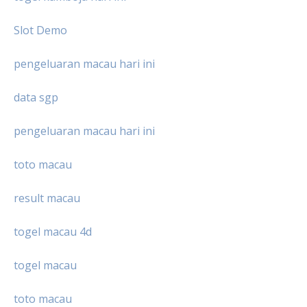
Slot Demo
pengeluaran macau hari ini
data sgp
pengeluaran macau hari ini
toto macau
result macau
togel macau 4d
togel macau
toto macau