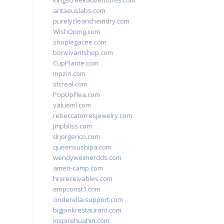
kingscreekadventures.com
antaeuslabs.com
purelycleanchemdry.com
WishOping.com
shoplegacee.com
bonvivantshop.com
CupPlante.com
mpzin.com
stcreal.com
PopUpFlea.com
valueml.com
rebeccatorresjewelry.com
jmpbliss.com
drjorgerico.com
queensushipa.com
wendyweimerdds.com
ameri-camp.com
hrsreceivables.com
empconst1.com
cinderella-support.com
bigpinkrestaurant.com
inspirehuahin.com