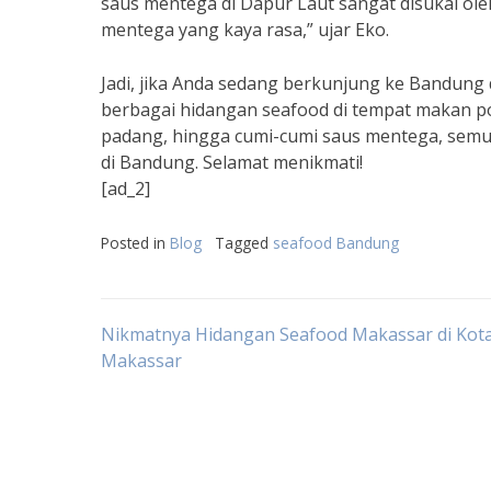
saus mentega di Dapur Laut sangat disukai ol
mentega yang kaya rasa,” ujar Eko.
Jadi, jika Anda sedang berkunjung ke Bandung
berbagai hidangan seafood di tempat makan po
padang, hingga cumi-cumi saus mentega, semua
di Bandung. Selamat menikmati!
[ad_2]
Posted in
Blog
Tagged
seafood Bandung
Post
Nikmatnya Hidangan Seafood Makassar di Kot
Makassar
navigation