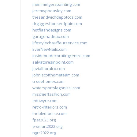
memmingerspainting.com
jeremypbeasley.com
thesandwichdepotcos.com
drgiggleshouseofpain.com
hotflashdesigns.com
garagenadeau.com
lifestylechauffeurservice.com
EverNewNails.com
insideoutdecoratingcentre.com
salvatoresinpoint.com
jovialfloralco.com
johnlscotthometeam.com
u-seehomes.com
watersportslagonissi.com
mischieffashion.com
eduwyre.com
retro-interiors.com
theblvd-boise.com
fpet2023.org
e-smart2022.org
ngrc2022.org