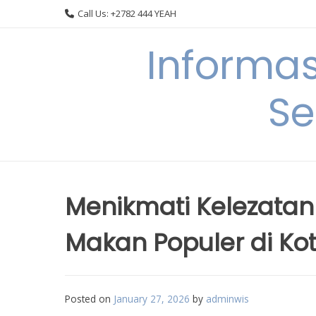
Skip
Call Us: +2782 444 YEAH
to
content
Informa
Se
Menikmati Kelezata
Makan Populer di K
Posted on
January 27, 2026
by
adminwis