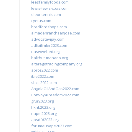
leesfamilyfoods.com
lewis-lewis-cpas.com
eleontennis.com
cyetus.com
bradfordshops.com
almadenranchsanjose.com
advocatevijay.com
adlibilimler2023.com
naswwebed.org
balithut-manado.org
alteregotradingcompany.org
aprce2022.com
ibie2022.com
sbcc-2022.com
AngolaOilAndGas2022.com
Convoy4Freedom2022.com
grur2023.org
hkhk2023.org
napm2023.org
apsdfd2023.org
forumausape2023.com