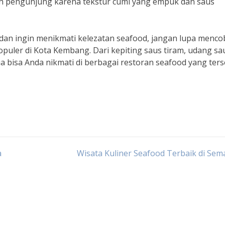
eh pengunjung karena tekstur cumi yang empuk dan saus
 dan ingin menikmati kelezatan seafood, jangan lupa menco
puler di Kota Kembang. Dari kepiting saus tiram, udang sa
 bisa Anda nikmati di berbagai restoran seafood yang ter
a
Wisata Kuliner Seafood Terbaik di Se