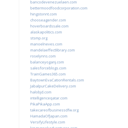
bancodevenezuelaen.com
bettermoodfoodcorporation.com
hingstonnt.com
chooseagender.com
hoverboardssale.com
alaskapolitics.com
stsmp.org
manoelneves.com
mandelaeffectlibrary.com
roselynns.com
balanceyoganj.com
salesforceblogs.com
TrainGames365.com
BaytownEvaCationRentals.com
JabalpurCakeDelivery.com
halobjd.com
intelligenceqatar.com
PikaPikaApp.com
takecareofbusinessdfw.org
HamadaOfJapan.com
VersifyLifestyle.com