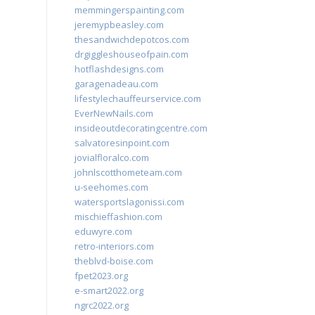
memmingerspainting.com
jeremypbeasley.com
thesandwichdepotcos.com
drgiggleshouseofpain.com
hotflashdesigns.com
garagenadeau.com
lifestylechauffeurservice.com
EverNewNails.com
insideoutdecoratingcentre.com
salvatoresinpoint.com
jovialfloralco.com
johnlscotthometeam.com
u-seehomes.com
watersportslagonissi.com
mischieffashion.com
eduwyre.com
retro-interiors.com
theblvd-boise.com
fpet2023.org
e-smart2022.org
ngrc2022.org