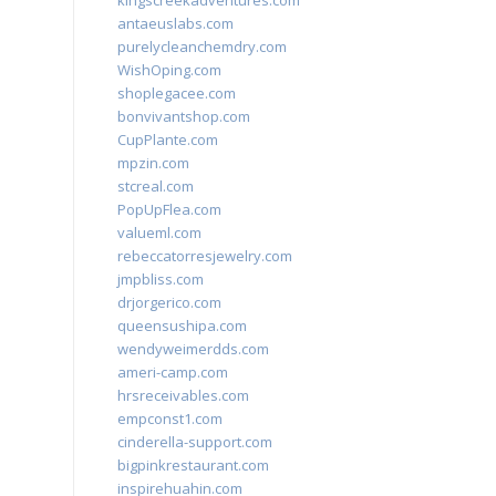
kingscreekadventures.com
antaeuslabs.com
purelycleanchemdry.com
WishOping.com
shoplegacee.com
bonvivantshop.com
CupPlante.com
mpzin.com
stcreal.com
PopUpFlea.com
valueml.com
rebeccatorresjewelry.com
jmpbliss.com
drjorgerico.com
queensushipa.com
wendyweimerdds.com
ameri-camp.com
hrsreceivables.com
empconst1.com
cinderella-support.com
bigpinkrestaurant.com
inspirehuahin.com