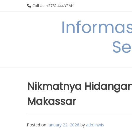
Skip
Call Us: +2782 444 YEAH
to
content
Informa
Se
Nikmatnya Hidangan
Makassar
Posted on
January 22, 2026
by
adminwis