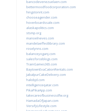
bancodevenezuelaen.com
bettermoodfoodcorporation.com
hingstonnt.com
chooseagender.com
hoverboardssale.com
alaskapolitics.com
stsmp.org
manoelneves.com
mandelaeffectlibrary.com
roselynns.com
balanceyoganj.com
salesforceblogs.com
TrainGames365.com
BaytownEvaCationRentals.com
JabalpurCakeDelivery.com
halobjd.com
intelligenceqatar.com
PikaPikaApp.com
takecareofbusinessdfw.org
HamadaOfJapan.com
VersifyLifestyle.com