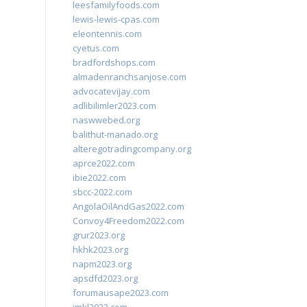
leesfamilyfoods.com
lewis-lewis-cpas.com
eleontennis.com
cyetus.com
bradfordshops.com
almadenranchsanjose.com
advocatevijay.com
adlibilimler2023.com
naswwebed.org
balithut-manado.org
alteregotradingcompany.org
aprce2022.com
ibie2022.com
sbcc-2022.com
AngolaOilAndGas2022.com
Convoy4Freedom2022.com
grur2023.org
hkhk2023.org
napm2023.org
apsdfd2023.org
forumausape2023.com