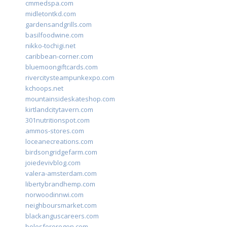
cmmedspa.com
midletontkd.com
gardensandgrills.com
basilfoodwine.com
nikko-tochigi.net
caribbean-corner.com
bluemoongiftcards.com
rivercitysteampunkexpo.com
kchoops.net
mountainsideskateshop.com
kirtlandcitytavern.com
301nutritionspot.com
ammos-stores.com
loceanecreations.com
birdsongridgefarm.com
joiedevivblog.com
valera-amsterdam.com
libertybrandhemp.com
norwoodinnwi.com
neighboursmarket.com
blackanguscareers.com
bolesfororegon.com