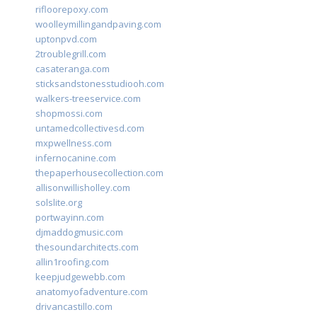
rifloorepoxy.com
woolleymillingandpaving.com
uptonpvd.com
2troublegrill.com
casateranga.com
sticksandstonesstudiooh.com
walkers-treeservice.com
shopmossi.com
untamedcollectivesd.com
mxpwellness.com
infernocanine.com
thepaperhousecollection.com
allisonwillisholley.com
solslite.org
portwayinn.com
djmaddogmusic.com
thesoundarchitects.com
allin1roofing.com
keepjudgewebb.com
anatomyofadventure.com
drivancastillo.com