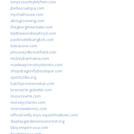
tonyscountrykitchen.com
jbellasnailspa.com
mychaihouse.com
alvisgrooming.com
thegeorginaestate.com
blythewoodseafood.com
paolosdelibangkok.com
bobacove.com
phoone24brookfield.com
mickeybarmama.com
roadwayconstructioninc.com
shopdragonflyboutique.com
sportszilla.org
batchprovisionsbar.com
brasserie-gobette.com
musicrearte.com
morseysfarms.com
riverviewtennis.com
official-kelly-toys-squishmallows.com
displaygardenonsuncrest.org
bbq-empire-usa.com
feedstoreva.com