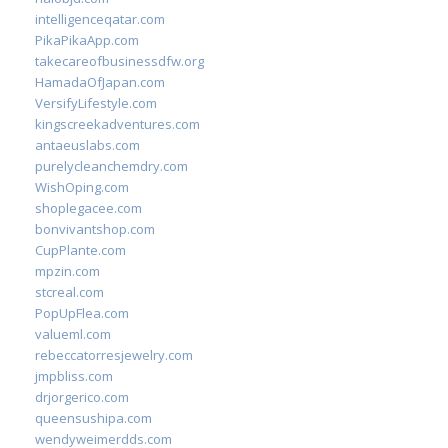
intelligenceqatar.com
PikaPikaApp.com
takecareofbusinessdfw.org
HamadaOfJapan.com
VersifyLifestyle.com
kingscreekadventures.com
antaeuslabs.com
purelycleanchemdry.com
WishOping.com
shoplegacee.com
bonvivantshop.com
CupPlante.com
mpzin.com
stcreal.com
PopUpFlea.com
valueml.com
rebeccatorresjewelry.com
jmpbliss.com
drjorgerico.com
queensushipa.com
wendyweimerdds.com