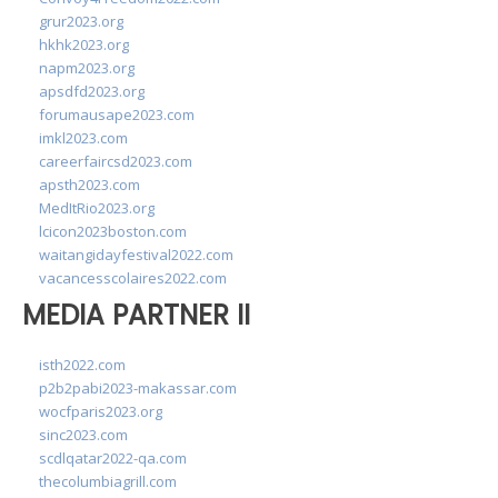
grur2023.org
hkhk2023.org
napm2023.org
apsdfd2023.org
forumausape2023.com
imkl2023.com
careerfaircsd2023.com
apsth2023.com
MedItRio2023.org
lcicon2023boston.com
waitangidayfestival2022.com
vacancesscolaires2022.com
MEDIA PARTNER II
isth2022.com
p2b2pabi2023-makassar.com
wocfparis2023.org
sinc2023.com
scdlqatar2022-qa.com
thecolumbiagrill.com