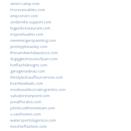
ameri-camp.com
hrsreceivables.com
empconst1.com
cinderella-support.com
bigpinkrestaurant.com
inspirehuahin.com
memmingerspainting.com
jeremypbeasley.com
thesandwichdepotcos.com
drgiggleshouseofpain.com
hotflashdesigns.com
garagenadeau.com
lifestylechauffeurservice.com
EverNewNails.com
insideoutdecoratingcentre.com
salvatoresinpoint.com
jovialfloralco.com
johnlscotthometeam.com
u-seehomes.com
watersportslagonissi.com
mischieffashion.com