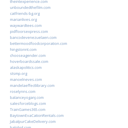
theintexperience.com
unboundedthefilm.com
catfriends-bg.org
marianlives.org
waywardtees.com
pidfloorsexpress.com
bancodevenezuelaen.com
bettermoodfoodcorporation.com
hingstonnt.com
chooseagender.com
hoverboardssale.com
alaskapolitics.com
stsmp.org
manoelneves.com
mandelaeffectlibrary.com
roselynns.com
balanceyoganj.com
salesforceblogs.com
TrainGames365.com
BaytownEvaCationRentals.com
JabalpurCakeDelivery.com
halobjd.com