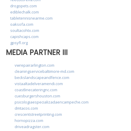
drogopets.com
ediblechalk.com
tabletennisnearme.com
oaksofa.com
soultacohtx.com
capishcaps.com
gpsyfl.org
MEDIA PARTNER III
vwrepairarlington.com
cleaningservicebaltimore-md.com
beckslandscapeandfence.com
vistaaltadelveramendi.com
coastlinecateringnc.com
cuesburgershouston.com
psicologiaespecializadaencampeche.com
dmtacos.com
crescentstreetprinting.com
hornopizza.com
driveadragster.com