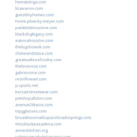
hematologa.com
lizaivanov.com
guesttinyhomes.com
home-plow-by-meyer.com
palatelatincuisine.com
blackdoglegacy.com
eatvivahouston.com
thebigshowok.com
chimeandstave.com
greatwallseafoodny.com
theloverose.com
gabriovoice.com
resinflowart.com
p-sports.net
korsairstreetwear.com
petshopallston.com
avenue26tacos.com
topgglasses.com
broadmoornailsspacoloradosprings.com
missblackpasadena.com
anneskitchen.org
valenciamarketytaqueria.com