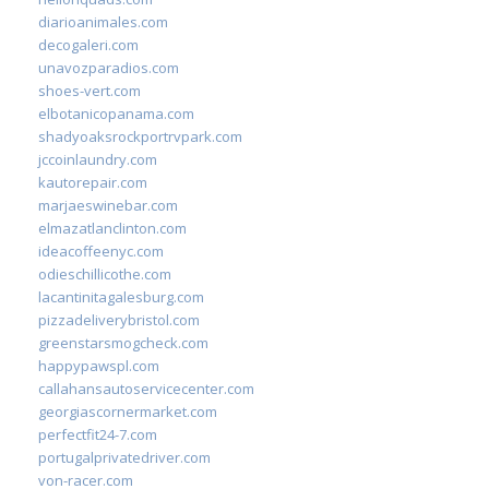
diarioanimales.com
decogaleri.com
unavozparadios.com
shoes-vert.com
elbotanicopanama.com
shadyoaksrockportrvpark.com
jccoinlaundry.com
kautorepair.com
marjaeswinebar.com
elmazatlanclinton.com
ideacoffeenyc.com
odieschillicothe.com
lacantinitagalesburg.com
pizzadeliverybristol.com
greenstarsmogcheck.com
happypawspl.com
callahansautoservicecenter.com
georgiascornermarket.com
perfectfit24-7.com
portugalprivatedriver.com
von-racer.com