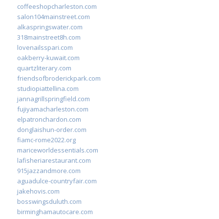
coffeeshopcharleston.com
salon104mainstreet.com
alkaspringswater.com
318mainstreet8h.com
lovenailsspari.com
oakberry-kuwait.com
quartzliterary.com
friendsofbroderickpark.com
studiopiattellina.com
jannagrillspringfield.com
fujiyamacharleston.com
elpatronchardon.com
donglaishun-order.com
fiamc-rome2022.org
mariceworldessentials.com
lafisheriarestaurant.com
915jazzandmore.com
aguadulce-countryfair.com
jakehovis.com
bosswingsduluth.com
birminghamautocare.com