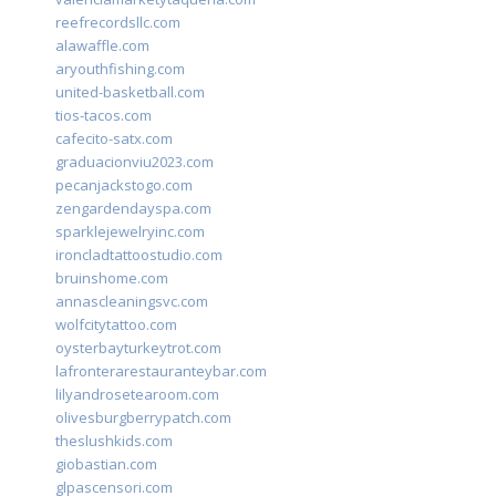
reefrecordsllc.com
alawaffle.com
aryouthfishing.com
united-basketball.com
tios-tacos.com
cafecito-satx.com
graduacionviu2023.com
pecanjackstogo.com
zengardendayspa.com
sparklejewelryinc.com
ironcladtattoostudio.com
bruinshome.com
annascleaningsvc.com
wolfcitytattoo.com
oysterbayturkeytrot.com
lafronterarestauranteybar.com
lilyandrosetearoom.com
olivesburgberrypatch.com
theslushkids.com
giobastian.com
glpascensori.com