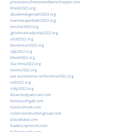
provisionscheeseandwineshoppe.com
khedi2023.org
akademikgeriatri2023.org
marmarapediatri2023.org
emchie2023.org
girisimselradyoloji2022.org
utcd2022.org
biosensor2022.org
ialp2022.org
klivet2022.org
ifac-hms2022.org
taoms2022.org
iias-euromena-conference2022.org
ivd2022.org
csity2022.org
ibsarstudyabroad.com
bennusehgall.com
tsecincinnati.com
roderconstructiongroup.com
plazabatai.com
hawkscayresort.com
hellonquads.com