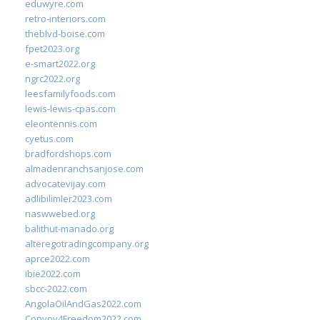
eduwyre.com
retro-interiors.com
theblvd-boise.com
fpet2023.org
e-smart2022.org
ngrc2022.org
leesfamilyfoods.com
lewis-lewis-cpas.com
eleontennis.com
cyetus.com
bradfordshops.com
almadenranchsanjose.com
advocatevijay.com
adlibilimler2023.com
naswwebed.org
balithut-manado.org
alteregotradingcompany.org
aprce2022.com
ibie2022.com
sbcc-2022.com
AngolaOilAndGas2022.com
Convoy4Freedom2022.com