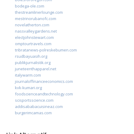
bodega-ole.com
thestreamlinerlounge.com
mestrinorubanofc.com
novelatherton.com
nassvalleygardens.net
electjohnstewart.com
omptourtravels.com
tribratanews-polreskebumen.com
rsudbayuasih.org
publikjurnalistik.org
juneteenthapparel.net
italywarm.com
journaloffinanceeconomics.com
kvk-kumari.org
foodscienceandtechnology.com
scisportsscience.com
addisababacuisineaz.com
burgerimcamas.com