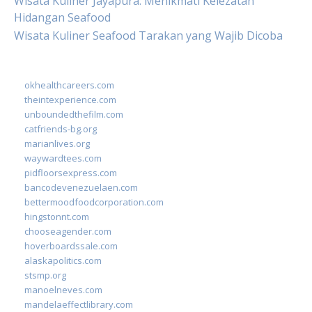
Wisata Kuliner Jayapura: Menikmati Kelezatan
Hidangan Seafood
Wisata Kuliner Seafood Tarakan yang Wajib Dicoba
okhealthcareers.com
theintexperience.com
unboundedthefilm.com
catfriends-bg.org
marianlives.org
waywardtees.com
pidfloorsexpress.com
bancodevenezuelaen.com
bettermoodfoodcorporation.com
hingstonnt.com
chooseagender.com
hoverboardssale.com
alaskapolitics.com
stsmp.org
manoelneves.com
mandelaeffectlibrary.com