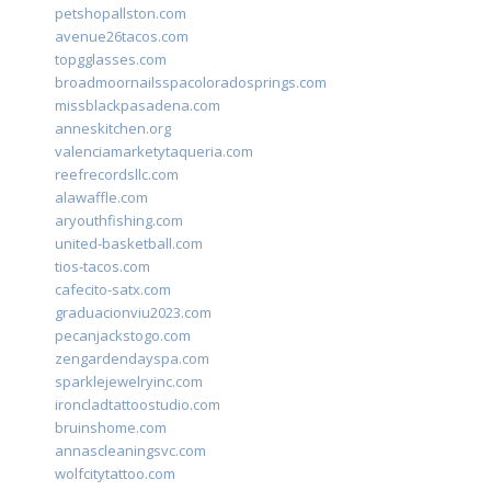
petshopallston.com
avenue26tacos.com
topgglasses.com
broadmoornailsspacoloradosprings.com
missblackpasadena.com
anneskitchen.org
valenciamarketytaqueria.com
reefrecordsllc.com
alawaffle.com
aryouthfishing.com
united-basketball.com
tios-tacos.com
cafecito-satx.com
graduacionviu2023.com
pecanjackstogo.com
zengardendayspa.com
sparklejewelryinc.com
ironcladtattoostudio.com
bruinshome.com
annascleaningsvc.com
wolfcitytattoo.com