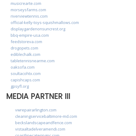
musicrearte.com
morseysfarms.com
riverviewtennis.com
official-kelly-toys-squishmallows.com
displaygardenonsuncrest.org
bbq-empire-usa.com
feedstoreva.com
drogopets.com
ediblechalk.com
tabletennisnearme.com
oaksofa.com
soultacohtx.com
capishcaps.com
gpsyfl.org
MEDIA PARTNER III
vwrepairarlington.com
cleaningservicebaltimore-md.com
beckslandscapeandfence.com
vistaaltadelveramendi.com
coastlinecateringnc.com