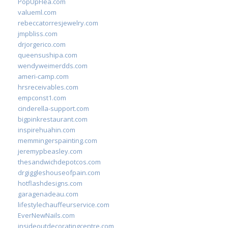
PopUpFlea.com
valueml.com
rebeccatorresjewelry.com
jmpbliss.com
drjorgerico.com
queensushipa.com
wendyweimerdds.com
ameri-camp.com
hrsreceivables.com
empconst1.com
cinderella-support.com
bigpinkrestaurant.com
inspirehuahin.com
memmingerspainting.com
jeremypbeasley.com
thesandwichdepotcos.com
drgiggleshouseofpain.com
hotflashdesigns.com
garagenadeau.com
lifestylechauffeurservice.com
EverNewNails.com
insideoutdecoratingcentre.com