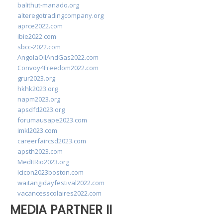
balithut-manado.org
alteregotradingcompany.org
aprce2022.com
ibie2022.com
sbcc-2022.com
AngolaOilAndGas2022.com
Convoy4Freedom2022.com
grur2023.org
hkhk2023.org
napm2023.org
apsdfd2023.org
forumausape2023.com
imkl2023.com
careerfaircsd2023.com
apsth2023.com
MedItRio2023.org
lcicon2023boston.com
waitangidayfestival2022.com
vacancesscolaires2022.com
MEDIA PARTNER II