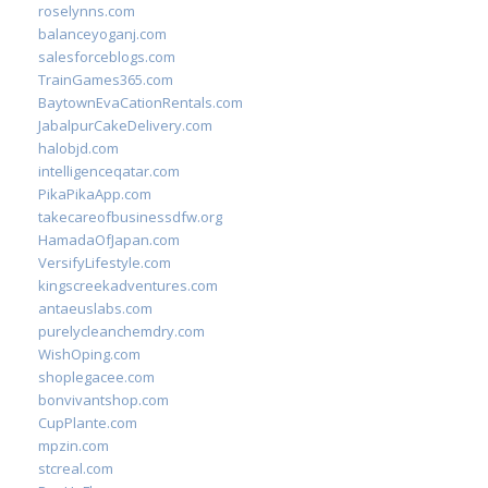
roselynns.com
balanceyoganj.com
salesforceblogs.com
TrainGames365.com
BaytownEvaCationRentals.com
JabalpurCakeDelivery.com
halobjd.com
intelligenceqatar.com
PikaPikaApp.com
takecareofbusinessdfw.org
HamadaOfJapan.com
VersifyLifestyle.com
kingscreekadventures.com
antaeuslabs.com
purelycleanchemdry.com
WishOping.com
shoplegacee.com
bonvivantshop.com
CupPlante.com
mpzin.com
stcreal.com