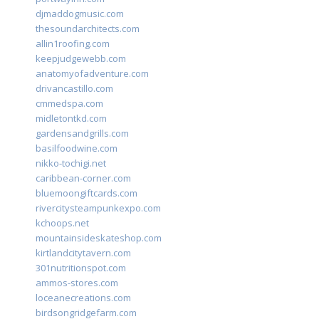
djmaddogmusic.com
thesoundarchitects.com
allin1roofing.com
keepjudgewebb.com
anatomyofadventure.com
drivancastillo.com
cmmedspa.com
midletontkd.com
gardensandgrills.com
basilfoodwine.com
nikko-tochigi.net
caribbean-corner.com
bluemoongiftcards.com
rivercitysteampunkexpo.com
kchoops.net
mountainsideskateshop.com
kirtlandcitytavern.com
301nutritionspot.com
ammos-stores.com
loceanecreations.com
birdsongridgefarm.com