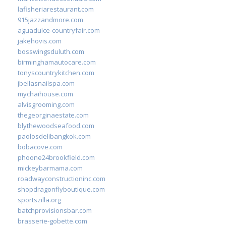
lafisheriarestaurant.com
915jazzandmore.com
aguadulce-countryfair.com
jakehovis.com
bosswingsduluth.com
birminghamautocare.com
tonyscountrykitchen.com
jbellasnailspa.com
mychaihouse.com
alvisgrooming.com
thegeorginaestate.com
blythewoodseafood.com
paolosdelibangkok.com
bobacove.com
phoone24brookfield.com
mickeybarmama.com
roadwayconstructioninc.com
shopdragonflyboutique.com
sportszilla.org
batchprovisionsbar.com
brasserie-gobette.com