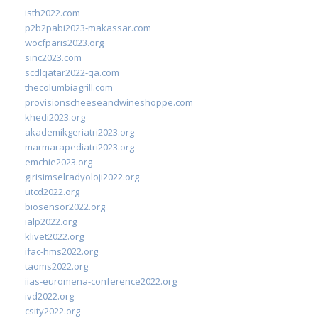
isth2022.com
p2b2pabi2023-makassar.com
wocfparis2023.org
sinc2023.com
scdlqatar2022-qa.com
thecolumbiagrill.com
provisionscheeseandwineshoppe.com
khedi2023.org
akademikgeriatri2023.org
marmarapediatri2023.org
emchie2023.org
girisimselradyoloji2022.org
utcd2022.org
biosensor2022.org
ialp2022.org
klivet2022.org
ifac-hms2022.org
taoms2022.org
iias-euromena-conference2022.org
ivd2022.org
csity2022.org