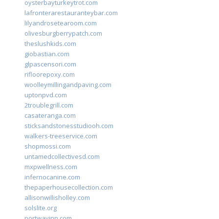
oysterbayturkeytrot.com
lafronterarestauranteybar.com
lilyandrosetearoom.com
olivesburgberrypatch.com
theslushkids.com
giobastian.com
glpascensori.com
rifloorepoxy.com
woolleymillingandpaving.com
uptonpvd.com
2troublegrill.com
casateranga.com
sticksandstonesstudiooh.com
walkers-treeservice.com
shopmossi.com
untamedcollectivesd.com
mxpwellness.com
infernocanine.com
thepaperhousecollection.com
allisonwillisholley.com
solslite.org
portwayinn.com