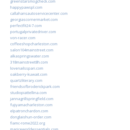
greenstarsmogcheck.com
happypawspl.com
callahansautoservicecenter.com
georgiascornermarket.com
perfectfit24-7.com
portugalprivatedriver.com
von-racer.com
coffeeshopcharleston.com
salon104mainstreet.com
alkaspringswater.com
318mainstreet8h.com
lovenailsspari.com
oakberry-kuwait.com
quartzliterary.com
friendsofbroderickpark.com
studiopiattellina.com
jannagrillspringfield.com
fujiyamacharleston.com
elpatronchardon.com
donglaishun-order.com
fiamc-rome2022.org
mariceworldessentials.com