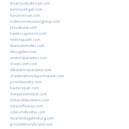
ibsarstudyabroad.com
bennusehgall.com
tsecincinnati.com
roderconstructiongroup.com
plazabatai.com
hawkscayresort.com
hellonquads.com
diarioanimales.com
decogaleri.com
unavozparadios.com
shoes-vert.com
elbotanicopanama.com
shadyoaksrockportrvpark.com
jccoinlaundry.com
kautorepair.com
marjaeswinebar.com
elmazatlanclinton.com
ideacoffeenyc.com
odieschillicothe.com
lacantinitagalesburg.com
pizzadeliverybristol.com