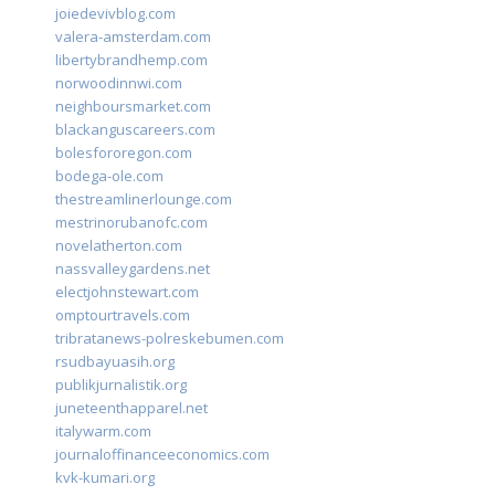
joiedevivblog.com
valera-amsterdam.com
libertybrandhemp.com
norwoodinnwi.com
neighboursmarket.com
blackanguscareers.com
bolesfororegon.com
bodega-ole.com
thestreamlinerlounge.com
mestrinorubanofc.com
novelatherton.com
nassvalleygardens.net
electjohnstewart.com
omptourtravels.com
tribratanews-polreskebumen.com
rsudbayuasih.org
publikjurnalistik.org
juneteenthapparel.net
italywarm.com
journaloffinanceeconomics.com
kvk-kumari.org