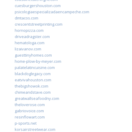
cuesburgershouston.com
psicologiaespecializadaencampeche.com
dmtacos.com
crescentstreetprinting.com
hornopizza.com
driveadragster.com
hematologa.com
lizaivanov.com
guesttinyhomes.com
home-plow-by-meyer.com
palatelatincuisine.com
blackdoglegacy.com
eatvivahouston.com
thebigshowok.com
chimeandstave.com
greatwallseafoodny.com
theloverose.com
gabriovoice.com
resinflowart.com
p-sports.net
korsairstreetwear.com