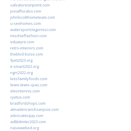
salvatoresinpoint.com
jovialfloralco.com
johnlscotthometeam.com
u-seehomes.com
watersportslagonissi.com
mischieffashion.com
eduwyre.com
retro-interiors.com
theblvd-boise.com
fpet2023.org
e-smart2022.org
ngrc2022.org
leesfamilyfoods.com
lewis-lewis-cpas.com
eleontennis.com
cyetus.com
bradfordshops.com
almadenranchsanjose.com
advocatevijay.com
adlibilimler2023.com
naswwebed.org