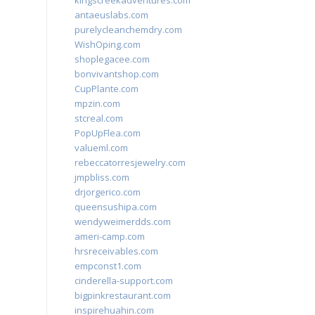
kingscreekadventures.com
antaeuslabs.com
purelycleanchemdry.com
WishOping.com
shoplegacee.com
bonvivantshop.com
CupPlante.com
mpzin.com
stcreal.com
PopUpFlea.com
valueml.com
rebeccatorresjewelry.com
jmpbliss.com
drjorgerico.com
queensushipa.com
wendyweimerdds.com
ameri-camp.com
hrsreceivables.com
empconst1.com
cinderella-support.com
bigpinkrestaurant.com
inspirehuahin.com