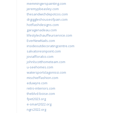
memmingerspainting.com
jeremypbeasley.com
thesandwichdepotcos.com
drgiggleshouseofpain.com
hotflashdesigns.com
garagenadeau.com
lifestylechauffeurservice.com
EverNewNails.com
insideoutdecoratingcentre.com
salvatoresinpoint.com
jovialfloralco.com
johnlscotthometeam.com
u-seehomes.com
watersportslagonissi.com
mischieffashion.com
eduwyre.com
retro-interiors.com
theblvd-boise.com
fpet2023.org
e-smart2022.org
ngrc2022.org