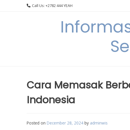
Skip
Call Us: +2782 444 YEAH
to
content
Informa
Se
Cara Memasak Berba
Indonesia
Posted on
December 28, 2024
by
adminwis