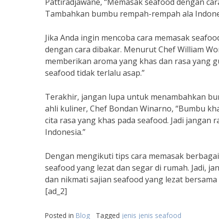
Pattiradjawane, “Memasak seafood dengan cara
Tambahkan bumbu rempah-rempah ala Indonesi
Jika Anda ingin mencoba cara memasak seafoo
dengan cara dibakar. Menurut Chef William W
memberikan aroma yang khas dan rasa yang gur
seafood tidak terlalu asap.”
Terakhir, jangan lupa untuk menambahkan b
ahli kuliner, Chef Bondan Winarno, “Bumbu kha
cita rasa yang khas pada seafood. Jadi janga
Indonesia.”
Dengan mengikuti tips cara memasak berbagai j
seafood yang lezat dan segar di rumah. Jadi, 
dan nikmati sajian seafood yang lezat bersam
[ad_2]
Posted in
Blog
Tagged
jenis jenis seafood