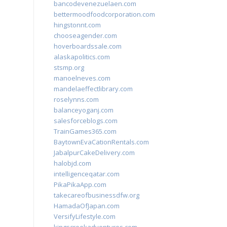
bancodevenezuelaen.com
bettermoodfoodcorporation.com
hingstonnt.com
chooseagender.com
hoverboardssale.com
alaskapolitics.com
stsmp.org
manoelneves.com
mandelaeffectlibrary.com
roselynns.com
balanceyoganj.com
salesforceblogs.com
TrainGames365.com
BaytownEvaCationRentals.com
JabalpurCakeDelivery.com
halobjd.com
intelligenceqatar.com
PikaPikaApp.com
takecareofbusinessdfw.org
HamadaOfJapan.com
VersifyLifestyle.com