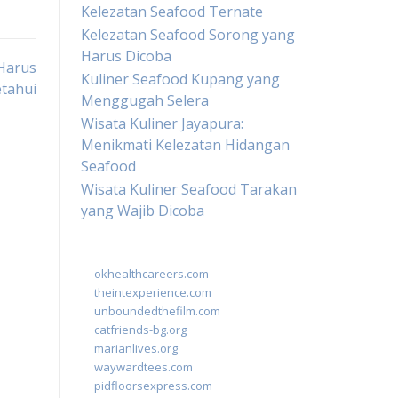
Kelezatan Seafood Ternate
Kelezatan Seafood Sorong yang
Harus Dicoba
Harus
Kuliner Seafood Kupang yang
tahui
Menggugah Selera
Wisata Kuliner Jayapura:
Menikmati Kelezatan Hidangan
Seafood
Wisata Kuliner Seafood Tarakan
yang Wajib Dicoba
okhealthcareers.com
theintexperience.com
unboundedthefilm.com
catfriends-bg.org
marianlives.org
waywardtees.com
pidfloorsexpress.com