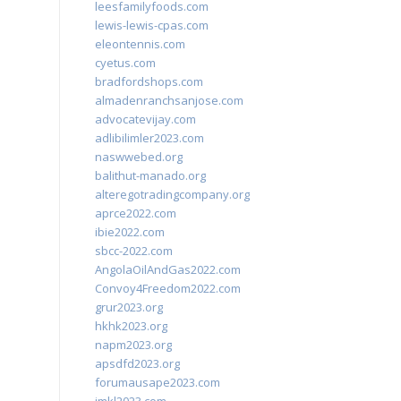
leesfamilyfoods.com
lewis-lewis-cpas.com
eleontennis.com
cyetus.com
bradfordshops.com
almadenranchsanjose.com
advocatevijay.com
adlibilimler2023.com
naswwebed.org
balithut-manado.org
alteregotradingcompany.org
aprce2022.com
ibie2022.com
sbcc-2022.com
AngolaOilAndGas2022.com
Convoy4Freedom2022.com
grur2023.org
hkhk2023.org
napm2023.org
apsdfd2023.org
forumausape2023.com