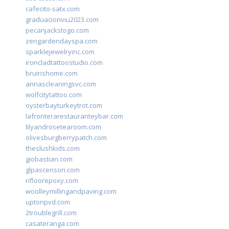
cafecito-satx.com
graduacionviu2023.com
pecanjackstogo.com
zengardendayspa.com
sparklejewelryinc.com
ironcladtattoostudio.com
bruinshome.com
annascleaningsvc.com
wolfcitytattoo.com
oysterbayturkeytrot.com
lafronterarestauranteybar.com
lilyandrosetearoom.com
olivesburgberrypatch.com
theslushkids.com
giobastian.com
glpascensori.com
rifloorepoxy.com
woolleymillingandpaving.com
uptonpvd.com
2troublegrill.com
casateranga.com