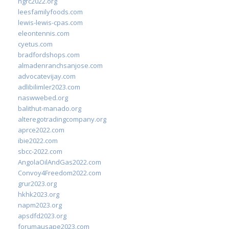
ngrc2022.org
leesfamilyfoods.com
lewis-lewis-cpas.com
eleontennis.com
cyetus.com
bradfordshops.com
almadenranchsanjose.com
advocatevijay.com
adlibilimler2023.com
naswwebed.org
balithut-manado.org
alteregotradingcompany.org
aprce2022.com
ibie2022.com
sbcc-2022.com
AngolaOilAndGas2022.com
Convoy4Freedom2022.com
grur2023.org
hkhk2023.org
napm2023.org
apsdfd2023.org
forumausape2023.com