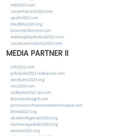
imkl2023.com
careerfaircsd2023.com
apsth2023.com
MedItRio2023.org
lcicon2023boston.com
waitangidayfestival2022.com
vacancesscolaires2022.com
MEDIA PARTNER II
isth2022.com
p2b2pabi2023-makassar.com
wocfparis2023.org
sinc2023.com
scdlqatar2022-qa.com
thecolumbiagrill.com
provisionscheeseandwineshoppe.com
khedi2023.org
akademikgeriatri2023.org
marmarapediatri2023.org
emchie2023.org