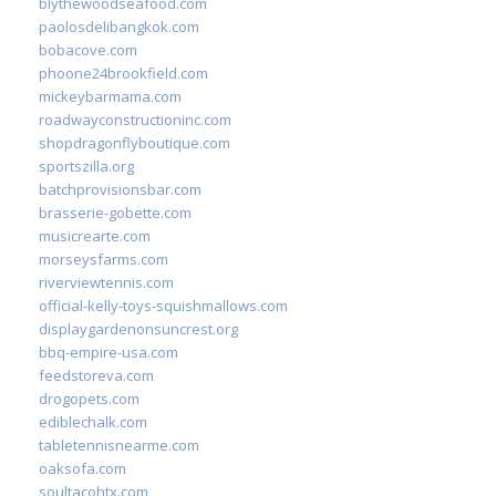
blythewoodseafood.com
paolosdelibangkok.com
bobacove.com
phoone24brookfield.com
mickeybarmama.com
roadwayconstructioninc.com
shopdragonflyboutique.com
sportszilla.org
batchprovisionsbar.com
brasserie-gobette.com
musicrearte.com
morseysfarms.com
riverviewtennis.com
official-kelly-toys-squishmallows.com
displaygardenonsuncrest.org
bbq-empire-usa.com
feedstoreva.com
drogopets.com
ediblechalk.com
tabletennisnearme.com
oaksofa.com
soultacohtx.com