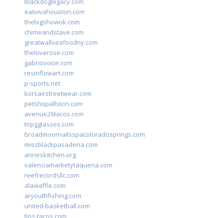
blackdoglegacy.com
eatvivahouston.com
thebigshowok.com
chimeandstave.com
greatwallseafoodny.com
theloverose.com
gabriovoice.com
resinflowart.com
p-sports.net
korsairstreetwear.com
petshopallston.com
avenue26tacos.com
topgglasses.com
broadmoornailsspacoloradosprings.com
missblackpasadena.com
anneskitchen.org
valenciamarketytaqueria.com
reefrecordsllc.com
alawaffle.com
aryouthfishing.com
united-basketball.com
tios-tacos.com