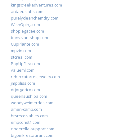
kingscreekadventures.com
antaeuslabs.com
purelycleanchemdry.com
WishOping.com
shoplegacee.com
bonvivantshop.com
CupPlante.com
mpzin.com
stcreal.com
PopUpFlea.com
valueml.com
rebeccatorresjewelry.com
jmpbliss.com
drjorgerico.com
queensushipa.com
wendyweimerdds.com
ameri-camp.com
hrsreceivables.com
empconst1.com
cinderella-support.com
bigpinkrestaurant.com