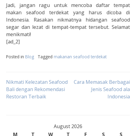
Jadi, jangan ragu untuk mencoba daftar tempat
makan seafood terdekat yang harus dicoba di
Indonesia. Rasakan nikmatnya hidangan seafood
segar dan lezat di tempat-tempat tersebut. Selamat
menikmati!
[ad_2]
Posted in
Blog
Tagged
makanan seafood terdekat
Post
Nikmati Kelezatan Seafood
Cara Memasak Berbagai
Bali dengan Rekomendasi
Jenis Seafood ala
Restoran Terbaik
Indonesia
navigation
August 2026
M
T
W
T
F
S
S