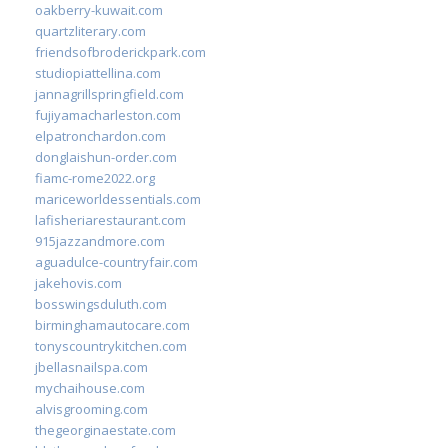
oakberry-kuwait.com
quartzliterary.com
friendsofbroderickpark.com
studiopiattellina.com
jannagrillspringfield.com
fujiyamacharleston.com
elpatronchardon.com
donglaishun-order.com
fiamc-rome2022.org
mariceworldessentials.com
lafisheriarestaurant.com
915jazzandmore.com
aguadulce-countryfair.com
jakehovis.com
bosswingsduluth.com
birminghamautocare.com
tonyscountrykitchen.com
jbellasnailspa.com
mychaihouse.com
alvisgrooming.com
thegeorginaestate.com