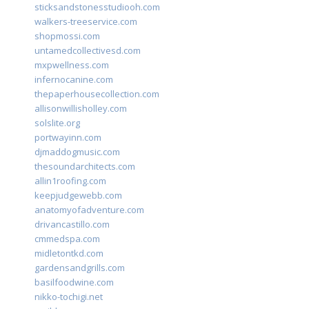
sticksandstonesstudiooh.com
walkers-treeservice.com
shopmossi.com
untamedcollectivesd.com
mxpwellness.com
infernocanine.com
thepaperhousecollection.com
allisonwillisholley.com
solslite.org
portwayinn.com
djmaddogmusic.com
thesoundarchitects.com
allin1roofing.com
keepjudgewebb.com
anatomyofadventure.com
drivancastillo.com
cmmedspa.com
midletontkd.com
gardensandgrills.com
basilfoodwine.com
nikko-tochigi.net