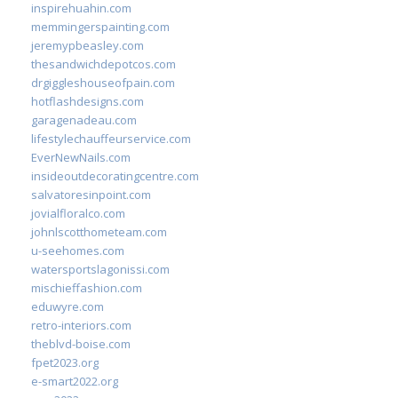
inspirehuahin.com
memmingerspainting.com
jeremypbeasley.com
thesandwichdepotcos.com
drgiggleshouseofpain.com
hotflashdesigns.com
garagenadeau.com
lifestylechauffeurservice.com
EverNewNails.com
insideoutdecoratingcentre.com
salvatoresinpoint.com
jovialfloralco.com
johnlscotthometeam.com
u-seehomes.com
watersportslagonissi.com
mischieffashion.com
eduwyre.com
retro-interiors.com
theblvd-boise.com
fpet2023.org
e-smart2022.org