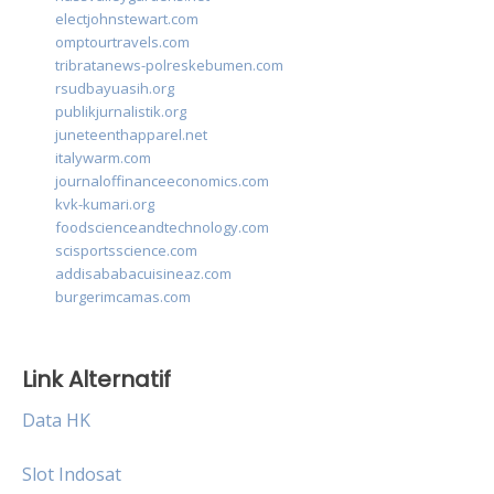
electjohnstewart.com
omptourtravels.com
tribratanews-polreskebumen.com
rsudbayuasih.org
publikjurnalistik.org
juneteenthapparel.net
italywarm.com
journaloffinanceeconomics.com
kvk-kumari.org
foodscienceandtechnology.com
scisportsscience.com
addisababacuisineaz.com
burgerimcamas.com
Link Alternatif
Data HK
Slot Indosat