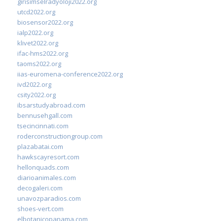
girisimselradyoloji2022.org
utcd2022.org
biosensor2022.org
ialp2022.org
klivet2022.org
ifac-hms2022.org
taoms2022.org
iias-euromena-conference2022.org
ivd2022.org
csity2022.org
ibsarstudyabroad.com
bennusehgall.com
tsecincinnati.com
roderconstructiongroup.com
plazabatai.com
hawkscayresort.com
hellonquads.com
diarioanimales.com
decogaleri.com
unavozparadios.com
shoes-vert.com
elbotanicopanama.com