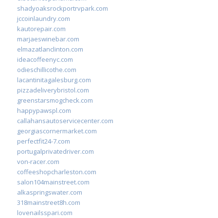
shadyoaksrockportrvpark.com
jccoinlaundry.com
kautorepair.com
marjaeswinebar.com
elmazatlanclinton.com
ideacoffeenyc.com
odieschillicothe.com
lacantinitagalesburg.com
pizzadeliverybristol.com
greenstarsmogcheck.com
happypawspl.com
callahansautoservicecenter.com
georgiascornermarket.com
perfectfit24-7.com
portugalprivatedriver.com
von-racer.com
coffeeshopcharleston.com
salon104mainstreet.com
alkaspringswater.com
318mainstreet8h.com
lovenailsspari.com