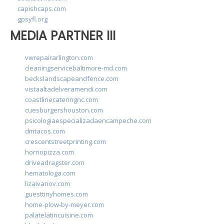
capishcaps.com
gpsyfl.org
MEDIA PARTNER III
vwrepairarlington.com
cleaningservicebaltimore-md.com
beckslandscapeandfence.com
vistaaltadelveramendi.com
coastlinecateringnc.com
cuesburgershouston.com
psicologiaespecializadaencampeche.com
dmtacos.com
crescentstreetprinting.com
hornopizza.com
driveadragster.com
hematologa.com
lizaivanov.com
guesttinyhomes.com
home-plow-by-meyer.com
palatelatincuisine.com