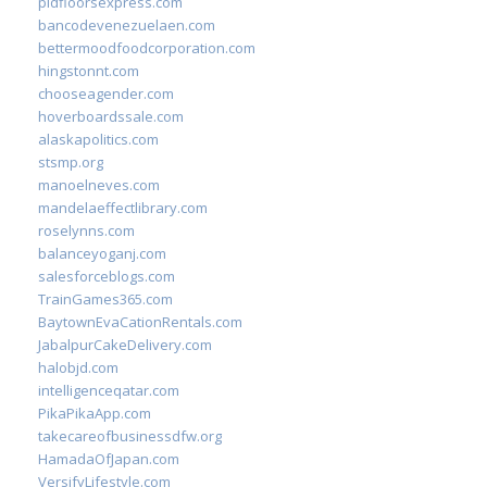
pidfloorsexpress.com
bancodevenezuelaen.com
bettermoodfoodcorporation.com
hingstonnt.com
chooseagender.com
hoverboardssale.com
alaskapolitics.com
stsmp.org
manoelneves.com
mandelaeffectlibrary.com
roselynns.com
balanceyoganj.com
salesforceblogs.com
TrainGames365.com
BaytownEvaCationRentals.com
JabalpurCakeDelivery.com
halobjd.com
intelligenceqatar.com
PikaPikaApp.com
takecareofbusinessdfw.org
HamadaOfJapan.com
VersifyLifestyle.com