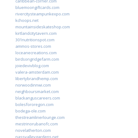
caribbean-corner.com
bluemoongiftcards.com
rivercitysteampunkexpo.com
kchoops.net
mountainsideskateshop.com
kirtlandcitytavern.com
301nutritionspot.com
ammos-stores.com
loceanecreations.com
birdsongridgefarm.com
joiedevivblog.com
valera-amsterdam.com
libertybrandhemp.com
norwoodinnwi.com
neighboursmarket.com
blackanguscareers.com
bolesfororegon.com
bodega-ole.com
thestreamlinerlounge.com
mestrinorubanofc.com
novelatherton.com
nassvalleygardens.net