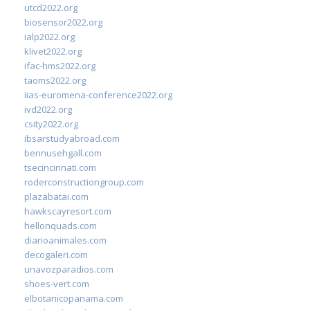
utcd2022.org
biosensor2022.org
ialp2022.org
klivet2022.org
ifac-hms2022.org
taoms2022.org
iias-euromena-conference2022.org
ivd2022.org
csity2022.org
ibsarstudyabroad.com
bennusehgall.com
tsecincinnati.com
roderconstructiongroup.com
plazabatai.com
hawkscayresort.com
hellonquads.com
diarioanimales.com
decogaleri.com
unavozparadios.com
shoes-vert.com
elbotanicopanama.com