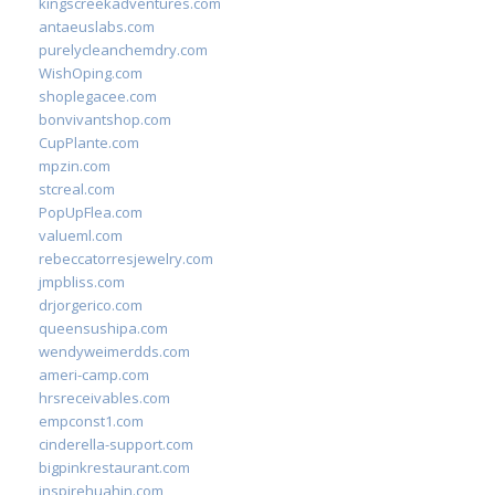
kingscreekadventures.com
antaeuslabs.com
purelycleanchemdry.com
WishOping.com
shoplegacee.com
bonvivantshop.com
CupPlante.com
mpzin.com
stcreal.com
PopUpFlea.com
valueml.com
rebeccatorresjewelry.com
jmpbliss.com
drjorgerico.com
queensushipa.com
wendyweimerdds.com
ameri-camp.com
hrsreceivables.com
empconst1.com
cinderella-support.com
bigpinkrestaurant.com
inspirehuahin.com