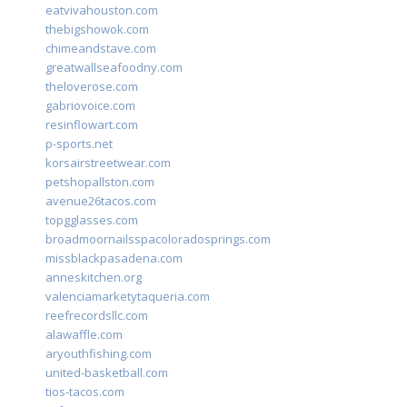
eatvivahouston.com
thebigshowok.com
chimeandstave.com
greatwallseafoodny.com
theloverose.com
gabriovoice.com
resinflowart.com
p-sports.net
korsairstreetwear.com
petshopallston.com
avenue26tacos.com
topgglasses.com
broadmoornailsspacoloradosprings.com
missblackpasadena.com
anneskitchen.org
valenciamarketytaqueria.com
reefrecordsllc.com
alawaffle.com
aryouthfishing.com
united-basketball.com
tios-tacos.com