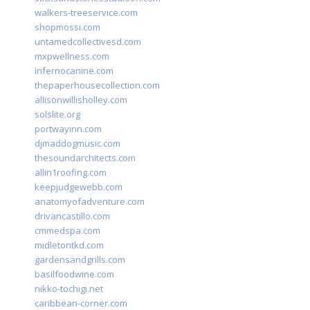
walkers-treeservice.com
shopmossi.com
untamedcollectivesd.com
mxpwellness.com
infernocanine.com
thepaperhousecollection.com
allisonwillisholley.com
solslite.org
portwayinn.com
djmaddogmusic.com
thesoundarchitects.com
allin1roofing.com
keepjudgewebb.com
anatomyofadventure.com
drivancastillo.com
cmmedspa.com
midletontkd.com
gardensandgrills.com
basilfoodwine.com
nikko-tochigi.net
caribbean-corner.com