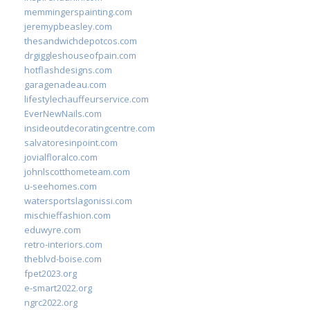
memmingerspainting.com
jeremypbeasley.com
thesandwichdepotcos.com
drgiggleshouseofpain.com
hotflashdesigns.com
garagenadeau.com
lifestylechauffeurservice.com
EverNewNails.com
insideoutdecoratingcentre.com
salvatoresinpoint.com
jovialfloralco.com
johnlscotthometeam.com
u-seehomes.com
watersportslagonissi.com
mischieffashion.com
eduwyre.com
retro-interiors.com
theblvd-boise.com
fpet2023.org
e-smart2022.org
ngrc2022.org