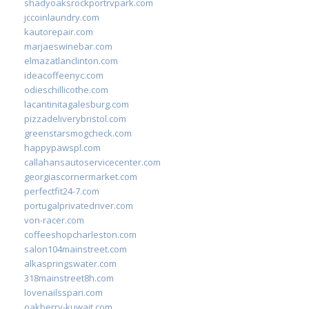
shadyoaksrockportrvpark.com
jccoinlaundry.com
kautorepair.com
marjaeswinebar.com
elmazatlanclinton.com
ideacoffeenyc.com
odieschillicothe.com
lacantinitagalesburg.com
pizzadeliverybristol.com
greenstarsmogcheck.com
happypawspl.com
callahansautoservicecenter.com
georgiascornermarket.com
perfectfit24-7.com
portugalprivatedriver.com
von-racer.com
coffeeshopcharleston.com
salon104mainstreet.com
alkaspringswater.com
318mainstreet8h.com
lovenailsspari.com
oakberry-kuwait.com