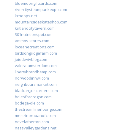
bluemoongiftcards.com
rivercitysteampunkexpo.com
kchoops.net
mountainsideskateshop.com
kirtlandcitytavern.com
301nutritionspot.com
ammos-stores.com
loceanecreations.com
birdsongridgefarm.com
joiedevivblog.com
valera-amsterdam.com
libertybrandhemp.com
norwoodinnwi.com
neighboursmarket.com
blackanguscareers.com
bolesfororegon.com
bodega-ole.com
thestreamlinerlounge.com
mestrinorubanofc.com
novelatherton.com
nassvalleygardens.net