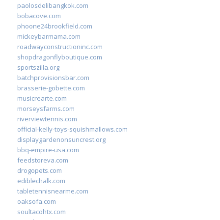
paolosdelibangkok.com
bobacove.com
phoone24brookfield.com
mickeybarmama.com
roadwayconstructioninc.com
shopdragonflyboutique.com
sportszilla.org
batchprovisionsbar.com
brasserie-gobette.com
musicrearte.com
morseysfarms.com
riverviewtennis.com
official-kelly-toys-squishmallows.com
displaygardenonsuncrest.org
bbq-empire-usa.com
feedstoreva.com
drogopets.com
ediblechalk.com
tabletennisnearme.com
oaksofa.com
soultacohtx.com