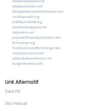
electjohnstewart.com
omptourtravels.com
tribratanews-polreskebumen.com
rsudbayuasih.org
publikjurnalistik.org
juneteenthapparel.net
italywarm.com
journaloffinanceeconomics.com
kvk-kumari.org
foodscienceandtechnology.com
scisportsscience.com
addisababacuisineaz.com
burgerimcamas.com
Link Alternatif
Data HK
Slot Indosat