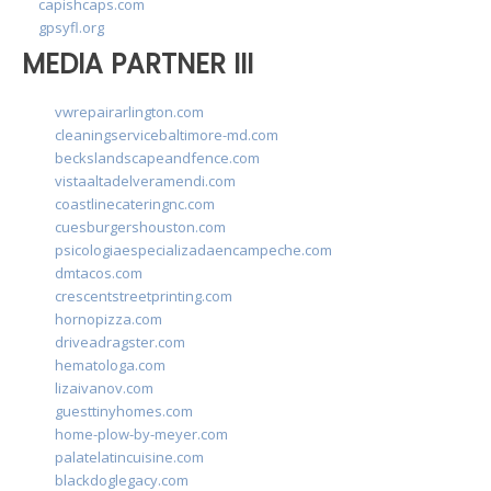
capishcaps.com
gpsyfl.org
MEDIA PARTNER III
vwrepairarlington.com
cleaningservicebaltimore-md.com
beckslandscapeandfence.com
vistaaltadelveramendi.com
coastlinecateringnc.com
cuesburgershouston.com
psicologiaespecializadaencampeche.com
dmtacos.com
crescentstreetprinting.com
hornopizza.com
driveadragster.com
hematologa.com
lizaivanov.com
guesttinyhomes.com
home-plow-by-meyer.com
palatelatincuisine.com
blackdoglegacy.com