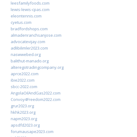
leesfamilyfoods.com
lewis-lewis-cpas.com
eleontennis.com
cyetus.com
bradfordshops.com
almadenranchsanjose.com
advocatevijay.com
adlibilimler2023.com
naswwebed.org
balithut-manado.org
alteregotradingcompany.org
aprce2022.com
ibie2022.com
sbcc-2022.com
AngolaOilAndGas2022.com
Convoy4Freedom2022.com
grur2023.org
hkhk2023.org
napm2023.org
apsdfd2023.org
forumausape2023.com