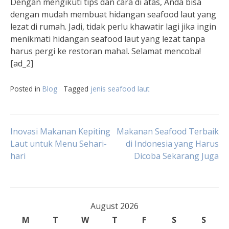
Dengan mengikuti tips dan cara di atas, Anda bisa
dengan mudah membuat hidangan seafood laut yang
lezat di rumah. Jadi, tidak perlu khawatir lagi jika ingin
menikmati hidangan seafood laut yang lezat tanpa
harus pergi ke restoran mahal. Selamat mencoba!
[ad_2]
Posted in
Blog
Tagged
jenis seafood laut
Post
Inovasi Makanan Kepiting
Makanan Seafood Terbaik
Laut untuk Menu Sehari-
di Indonesia yang Harus
hari
Dicoba Sekarang Juga
navigation
August 2026
M
T
W
T
F
S
S