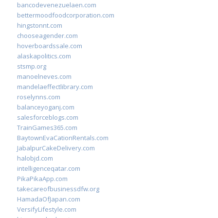
bancodevenezuelaen.com
bettermoodfoodcorporation.com
hingstonnt.com
chooseagender.com
hoverboardssale.com
alaskapolitics.com
stsmp.org
manoelneves.com
mandelaeffectlibrary.com
roselynns.com
balanceyoganj.com
salesforceblogs.com
TrainGames365.com
BaytownEvaCationRentals.com
JabalpurCakeDelivery.com
halobjd.com
intelligenceqatar.com
PikaPikaApp.com
takecareofbusinessdfw.org
HamadaOfJapan.com
VersifyLifestyle.com