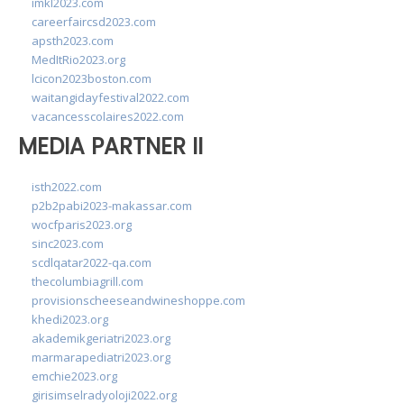
imkl2023.com
careerfaircsd2023.com
apsth2023.com
MedItRio2023.org
lcicon2023boston.com
waitangidayfestival2022.com
vacancesscolaires2022.com
MEDIA PARTNER II
isth2022.com
p2b2pabi2023-makassar.com
wocfparis2023.org
sinc2023.com
scdlqatar2022-qa.com
thecolumbiagrill.com
provisionscheeseandwineshoppe.com
khedi2023.org
akademikgeriatri2023.org
marmarapediatri2023.org
emchie2023.org
girisimselradyoloji2022.org