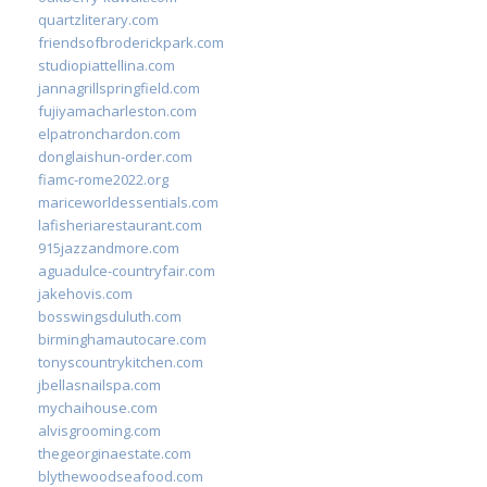
quartzliterary.com
friendsofbroderickpark.com
studiopiattellina.com
jannagrillspringfield.com
fujiyamacharleston.com
elpatronchardon.com
donglaishun-order.com
fiamc-rome2022.org
mariceworldessentials.com
lafisheriarestaurant.com
915jazzandmore.com
aguadulce-countryfair.com
jakehovis.com
bosswingsduluth.com
birminghamautocare.com
tonyscountrykitchen.com
jbellasnailspa.com
mychaihouse.com
alvisgrooming.com
thegeorginaestate.com
blythewoodseafood.com