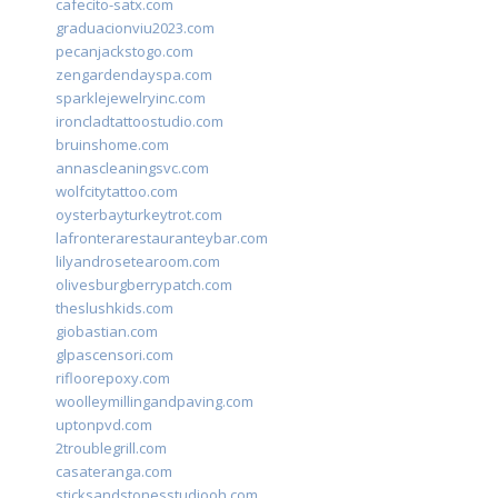
cafecito-satx.com
graduacionviu2023.com
pecanjackstogo.com
zengardendayspa.com
sparklejewelryinc.com
ironcladtattoostudio.com
bruinshome.com
annascleaningsvc.com
wolfcitytattoo.com
oysterbayturkeytrot.com
lafronterarestauranteybar.com
lilyandrosetearoom.com
olivesburgberrypatch.com
theslushkids.com
giobastian.com
glpascensori.com
rifloorepoxy.com
woolleymillingandpaving.com
uptonpvd.com
2troublegrill.com
casateranga.com
sticksandstonesstudiooh.com