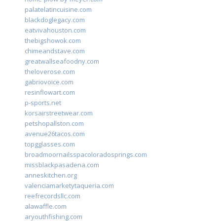
palatelatincuisine.com
blackdoglegacy.com
eatvivahouston.com
thebigshowok.com
chimeandstave.com
greatwallseafoodny.com
theloverose.com
gabriovoice.com
resinflowart.com
p-sports.net
korsairstreetwear.com
petshopallston.com
avenue26tacos.com
topgglasses.com
broadmoornailsspacoloradosprings.com
missblackpasadena.com
anneskitchen.org
valenciamarketytaqueria.com
reefrecordsllc.com
alawaffle.com
aryouthfishing.com