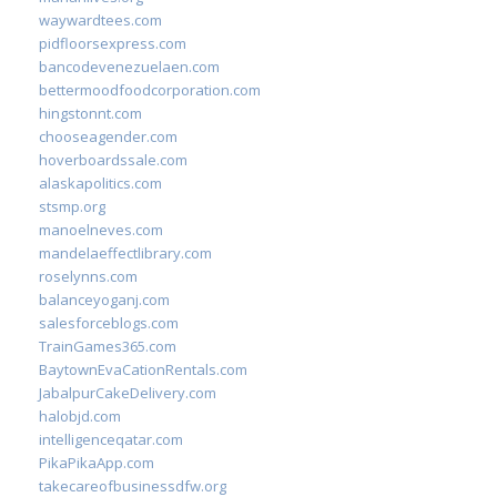
waywardtees.com
pidfloorsexpress.com
bancodevenezuelaen.com
bettermoodfoodcorporation.com
hingstonnt.com
chooseagender.com
hoverboardssale.com
alaskapolitics.com
stsmp.org
manoelneves.com
mandelaeffectlibrary.com
roselynns.com
balanceyoganj.com
salesforceblogs.com
TrainGames365.com
BaytownEvaCationRentals.com
JabalpurCakeDelivery.com
halobjd.com
intelligenceqatar.com
PikaPikaApp.com
takecareofbusinessdfw.org