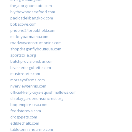
thegeorginaestate.com
blythewoodseafood.com
paolosdelibangkok.com
bobacove.com
phoone24brookfield.com
mickeybarmama.com
roadwayconstructioninc.com
shopdragonflyboutique.com
sportszilla.org
batchprovisionsbar.com
brasserie-gobette.com
musicrearte.com
morseysfarms.com
riverviewtennis.com
official-kelly-toys-squishmallows.com
displaygardenonsuncrest.org
bbq-empire-usa.com
feedstoreva.com
drogopets.com
ediblechalk.com
tabletennisnearme.com