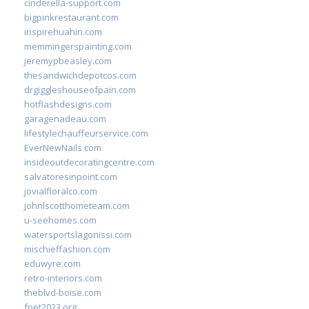
cinderella-support.com
bigpinkrestaurant.com
inspirehuahin.com
memmingerspainting.com
jeremypbeasley.com
thesandwichdepotcos.com
drgiggleshouseofpain.com
hotflashdesigns.com
garagenadeau.com
lifestylechauffeurservice.com
EverNewNails.com
insideoutdecoratingcentre.com
salvatoresinpoint.com
jovialfloralco.com
johnlscotthometeam.com
u-seehomes.com
watersportslagonissi.com
mischieffashion.com
eduwyre.com
retro-interiors.com
theblvd-boise.com
fpet2023.org