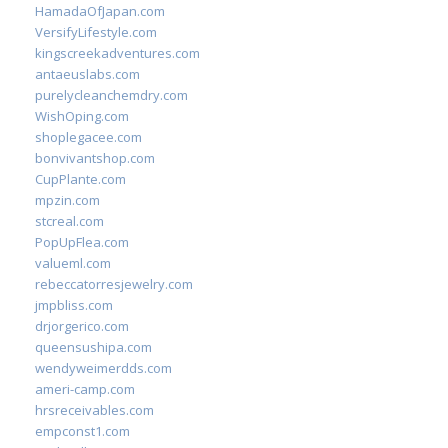
HamadaOfJapan.com
VersifyLifestyle.com
kingscreekadventures.com
antaeuslabs.com
purelycleanchemdry.com
WishOping.com
shoplegacee.com
bonvivantshop.com
CupPlante.com
mpzin.com
stcreal.com
PopUpFlea.com
valueml.com
rebeccatorresjewelry.com
jmpbliss.com
drjorgerico.com
queensushipa.com
wendyweimerdds.com
ameri-camp.com
hrsreceivables.com
empconst1.com