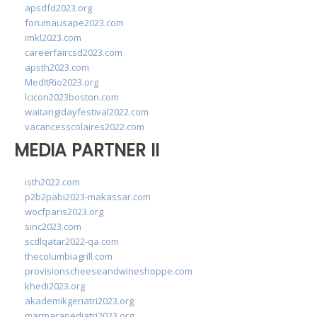
apsdfd2023.org
forumausape2023.com
imkl2023.com
careerfaircsd2023.com
apsth2023.com
MedItRio2023.org
lcicon2023boston.com
waitangidayfestival2022.com
vacancesscolaires2022.com
MEDIA PARTNER II
isth2022.com
p2b2pabi2023-makassar.com
wocfparis2023.org
sinc2023.com
scdlqatar2022-qa.com
thecolumbiagrill.com
provisionscheeseandwineshoppe.com
khedi2023.org
akademikgeriatri2023.org
marmarapediatri2023.org