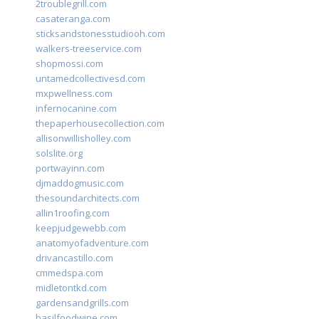
2troublegrill.com
casateranga.com
sticksandstonesstudiooh.com
walkers-treeservice.com
shopmossi.com
untamedcollectivesd.com
mxpwellness.com
infernocanine.com
thepaperhousecollection.com
allisonwillisholley.com
solslite.org
portwayinn.com
djmaddogmusic.com
thesoundarchitects.com
allin1roofing.com
keepjudgewebb.com
anatomyofadventure.com
drivancastillo.com
cmmedspa.com
midletontkd.com
gardensandgrills.com
basilfoodwine.com