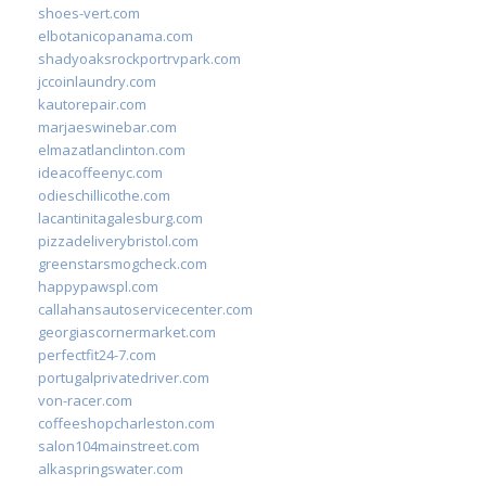
shoes-vert.com
elbotanicopanama.com
shadyoaksrockportrvpark.com
jccoinlaundry.com
kautorepair.com
marjaeswinebar.com
elmazatlanclinton.com
ideacoffeenyc.com
odieschillicothe.com
lacantinitagalesburg.com
pizzadeliverybristol.com
greenstarsmogcheck.com
happypawspl.com
callahansautoservicecenter.com
georgiascornermarket.com
perfectfit24-7.com
portugalprivatedriver.com
von-racer.com
coffeeshopcharleston.com
salon104mainstreet.com
alkaspringswater.com