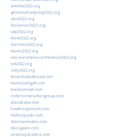
emchie2023.org
girisimselradyoloji2022.org
utcd2022.org
biosensor2022.org
ialp2022.org
klivet2022.org
ifac-hms2022.org
taoms2022.org
iias-euromena-conference2022.org
ivd2022.org
csity2022.org
ibsarstudyabroad.com
bennusehgall.com
tsecincinnati.com
roderconstructiongroup.com
plazabatai.com
hawkscayresort.com
hellonquads.com
diarioanimales.com
decogaleri.com
unavozparadios.com