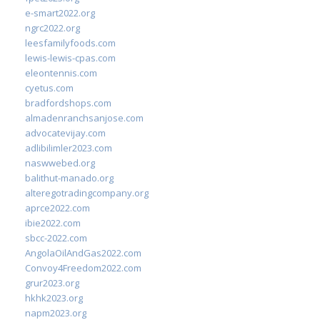
e-smart2022.org
ngrc2022.org
leesfamilyfoods.com
lewis-lewis-cpas.com
eleontennis.com
cyetus.com
bradfordshops.com
almadenranchsanjose.com
advocatevijay.com
adlibilimler2023.com
naswwebed.org
balithut-manado.org
alteregotradingcompany.org
aprce2022.com
ibie2022.com
sbcc-2022.com
AngolaOilAndGas2022.com
Convoy4Freedom2022.com
grur2023.org
hkhk2023.org
napm2023.org