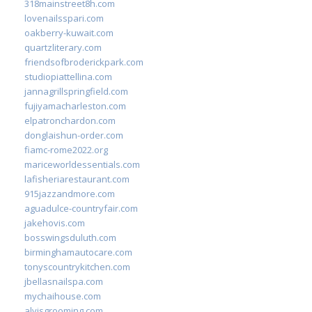
318mainstreet8h.com
lovenailsspari.com
oakberry-kuwait.com
quartzliterary.com
friendsofbroderickpark.com
studiopiattellina.com
jannagrillspringfield.com
fujiyamacharleston.com
elpatronchardon.com
donglaishun-order.com
fiamc-rome2022.org
mariceworldessentials.com
lafisheriarestaurant.com
915jazzandmore.com
aguadulce-countryfair.com
jakehovis.com
bosswingsduluth.com
birminghamautocare.com
tonyscountrykitchen.com
jbellasnailspa.com
mychaihouse.com
alvisgrooming.com