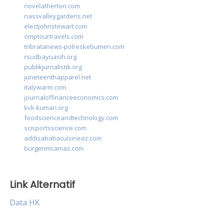
novelatherton.com
nassvalleygardens.net
electjohnstewart.com
omptourtravels.com
tribratanews-polreskebumen.com
rsudbayuasih.org
publikjurnalistik.org
juneteenthapparel.net
italywarm.com
journaloffinanceeconomics.com
kvk-kumari.org
foodscienceandtechnology.com
scisportsscience.com
addisababacuisineaz.com
burgerimcamas.com
Link Alternatif
Data HK