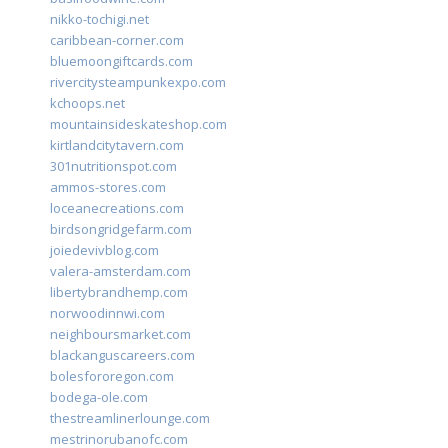
nikko-tochigi.net
caribbean-corner.com
bluemoongiftcards.com
rivercitysteampunkexpo.com
kchoops.net
mountainsideskateshop.com
kirtlandcitytavern.com
301nutritionspot.com
ammos-stores.com
loceanecreations.com
birdsongridgefarm.com
joiedevivblog.com
valera-amsterdam.com
libertybrandhemp.com
norwoodinnwi.com
neighboursmarket.com
blackanguscareers.com
bolesfororegon.com
bodega-ole.com
thestreamlinerlounge.com
mestrinorubanofc.com