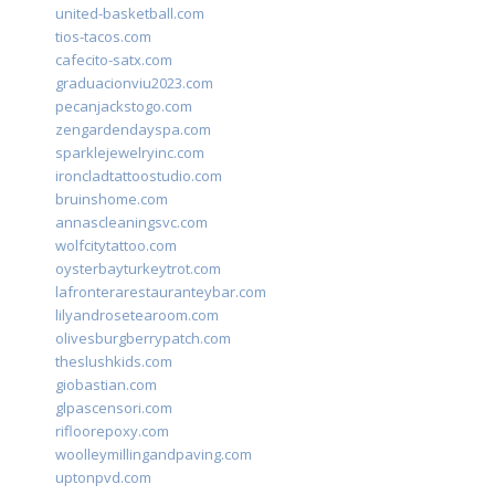
united-basketball.com
tios-tacos.com
cafecito-satx.com
graduacionviu2023.com
pecanjackstogo.com
zengardendayspa.com
sparklejewelryinc.com
ironcladtattoostudio.com
bruinshome.com
annascleaningsvc.com
wolfcitytattoo.com
oysterbayturkeytrot.com
lafronterarestauranteybar.com
lilyandrosetearoom.com
olivesburgberrypatch.com
theslushkids.com
giobastian.com
glpascensori.com
rifloorepoxy.com
woolleymillingandpaving.com
uptonpvd.com