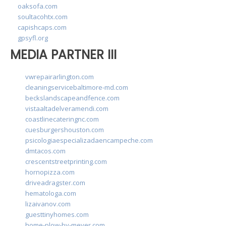
oaksofa.com
soultacohtx.com
capishcaps.com
gpsyfl.org
MEDIA PARTNER III
vwrepairarlington.com
cleaningservicebaltimore-md.com
beckslandscapeandfence.com
vistaaltadelveramendi.com
coastlinecateringnc.com
cuesburgershouston.com
psicologiaespecializadaencampeche.com
dmtacos.com
crescentstreetprinting.com
hornopizza.com
driveadragster.com
hematologa.com
lizaivanov.com
guesttinyhomes.com
home-plow-by-meyer.com