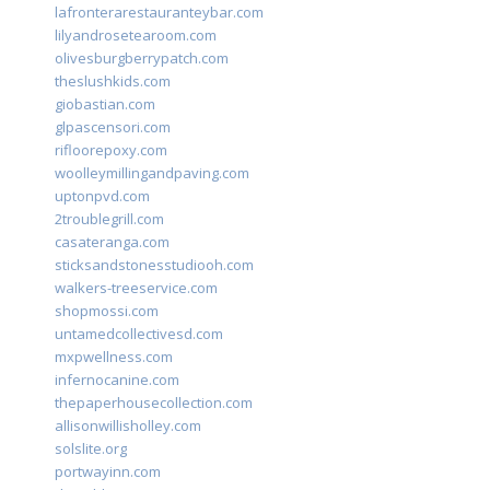
lafronterarestauranteybar.com
lilyandrosetearoom.com
olivesburgberrypatch.com
theslushkids.com
giobastian.com
glpascensori.com
rifloorepoxy.com
woolleymillingandpaving.com
uptonpvd.com
2troublegrill.com
casateranga.com
sticksandstonesstudiooh.com
walkers-treeservice.com
shopmossi.com
untamedcollectivesd.com
mxpwellness.com
infernocanine.com
thepaperhousecollection.com
allisonwillisholley.com
solslite.org
portwayinn.com