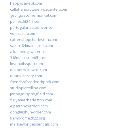
happypawspl.com
callahansautoservicecenter.com
georgiascornermarket.com
perfectfit24-7.com
portugalprivatedriver.com
von-racer.com
coffeeshopcharleston.com
salon104mainstreet.com
alkaspringswater.com
318mainstreet8h.com
lovenailsspari.com
oakberry-kuwait.com
quartzliterary.com
friendsofbroderickpark.com
studiopiattellina.com
jannagrillspringfield.com
fujiyamacharleston.com
elpatronchardon.com
donglaishun-order.com
fiamc-rome2022.org
mariceworldessentials.com