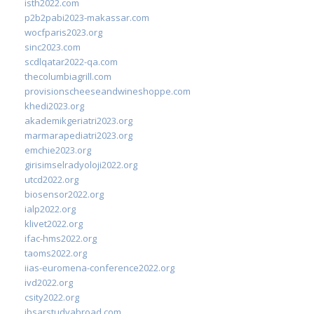
isth2022.com
p2b2pabi2023-makassar.com
wocfparis2023.org
sinc2023.com
scdlqatar2022-qa.com
thecolumbiagrill.com
provisionscheeseandwineshoppe.com
khedi2023.org
akademikgeriatri2023.org
marmarapediatri2023.org
emchie2023.org
girisimselradyoloji2022.org
utcd2022.org
biosensor2022.org
ialp2022.org
klivet2022.org
ifac-hms2022.org
taoms2022.org
iias-euromena-conference2022.org
ivd2022.org
csity2022.org
ibsarstudyabroad.com