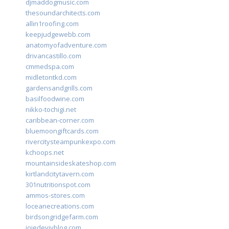
djmaddogmusic.com
thesoundarchitects.com
allin1roofing.com
keepjudgewebb.com
anatomyofadventure.com
drivancastillo.com
cmmedspa.com
midletontkd.com
gardensandgrills.com
basilfoodwine.com
nikko-tochigi.net
caribbean-corner.com
bluemoongiftcards.com
rivercitysteampunkexpo.com
kchoops.net
mountainsideskateshop.com
kirtlandcitytavern.com
301nutritionspot.com
ammos-stores.com
loceanecreations.com
birdsongridgefarm.com
joiedevivblog.com