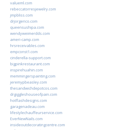
valueml.com
rebeccatorresjewelry.com
jmpbliss.com
drjorgerico.com
queensushipa.com
wendyweimerdds.com
ameri-camp.com
hrsreceivables.com
empconst1.com
cinderella-support.com
bigpinkrestaurant.com
inspirehuahin.com
memmingerspainting.com
jeremypbeasley.com
thesandwichdepotcos.com
drgiggleshouseofpain.com
hotflashdesigns.com
garagenadeau.com
lifestylechauffeurservice.com
EverNewNails.com
insideoutdecoratingcentre.com