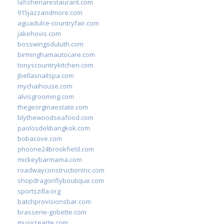
lafisheriarestaurant.com
915jazzandmore.com
aguadulce-countryfair.com
jakehovis.com
bosswingsduluth.com
birminghamautocare.com
tonyscountrykitchen.com
jbellasnailspa.com
mychaihouse.com
alvisgrooming.com
thegeorginaestate.com
blythewoodseafood.com
paolosdelibangkok.com
bobacove.com
phoone24brookfield.com
mickeybarmama.com
roadwayconstructioninc.com
shopdragonflyboutique.com
sportszilla.org
batchprovisionsbar.com
brasserie-gobette.com
musicrearte.com