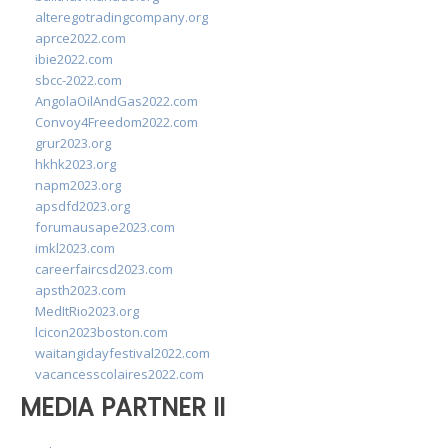
alteregotradingcompany.org
aprce2022.com
ibie2022.com
sbcc-2022.com
AngolaOilAndGas2022.com
Convoy4Freedom2022.com
grur2023.org
hkhk2023.org
napm2023.org
apsdfd2023.org
forumausape2023.com
imkl2023.com
careerfaircsd2023.com
apsth2023.com
MedItRio2023.org
lcicon2023boston.com
waitangidayfestival2022.com
vacancesscolaires2022.com
MEDIA PARTNER II