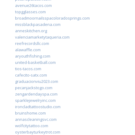
avenue26tacos.com
topgglasses.com
broadmoornailsspacoloradosprings.com
missblackpasadena.com
anneskitchen.org
valenciamarketytaqueria.com
reefrecordsllc.com
alawaffle.com
aryouthfishing.com
united-basketball.com
tios-tacos.com
cafecito-satx.com
graduacionviu2023.com
pecanjackstogo.com
zengardendayspa.com
sparklejewelryinc.com
ironcladtattoostudio.com
bruinshome.com
annascleaningsvc.com
wolfcitytattoo.com
oysterbayturkeytrot.com