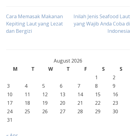
Post
Cara Memasak Makanan
Inilah Jenis Seafood Laut
Kepiting Laut yang Lezat
yang Wajib Anda Coba di
dan Bergizi
Indonesia
navigation
August 2026
M
T
W
T
F
S
S
1
2
3
4
5
6
7
8
9
10
11
12
13
14
15
16
17
18
19
20
21
22
23
24
25
26
27
28
29
30
31
« Apr