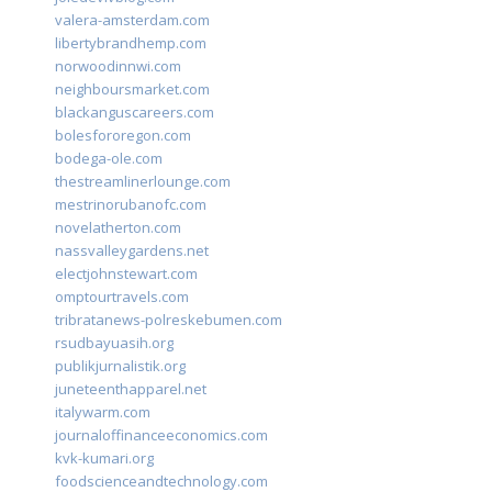
valera-amsterdam.com
libertybrandhemp.com
norwoodinnwi.com
neighboursmarket.com
blackanguscareers.com
bolesfororegon.com
bodega-ole.com
thestreamlinerlounge.com
mestrinorubanofc.com
novelatherton.com
nassvalleygardens.net
electjohnstewart.com
omptourtravels.com
tribratanews-polreskebumen.com
rsudbayuasih.org
publikjurnalistik.org
juneteenthapparel.net
italywarm.com
journaloffinanceeconomics.com
kvk-kumari.org
foodscienceandtechnology.com