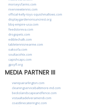
morseysfarms.com
riverviewtennis.com
official-kelly-toys-squishmallows.com
displaygardenonsuncrest.org
bbq-empire-usa.com
feedstoreva.com
drogopets.com
ediblechalk.com
tabletennisnearme.com
oaksofa.com
soultacohtx.com
capishcaps.com
gpsyfl.org
MEDIA PARTNER III
vwrepairarlington.com
cleaningservicebaltimore-md.com
beckslandscapeandfence.com
vistaaltadelveramendi.com
coastlinecateringnc.com