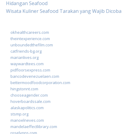
Hidangan Seafood
Wisata Kuliner Seafood Tarakan yang Wajib Dicoba
okhealthcareers.com
theintexperience.com
unboundedthefilm.com
catfriends-bg.org
marianlives.org
waywardtees.com
pidfloorsexpress.com
bancodevenezuelaen.com
bettermoodfoodcorporation.com
hingstonnt.com
chooseagender.com
hoverboardssale.com
alaskapolitics.com
stsmp.org
manoelneves.com
mandelaeffectlibrary.com
roselynns.com