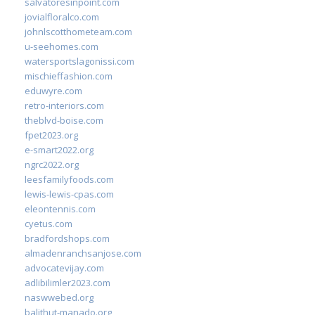
salvatoresinpoint.com
jovialfloralco.com
johnlscotthometeam.com
u-seehomes.com
watersportslagonissi.com
mischieffashion.com
eduwyre.com
retro-interiors.com
theblvd-boise.com
fpet2023.org
e-smart2022.org
ngrc2022.org
leesfamilyfoods.com
lewis-lewis-cpas.com
eleontennis.com
cyetus.com
bradfordshops.com
almadenranchsanjose.com
advocatevijay.com
adlibilimler2023.com
naswwebed.org
balithut-manado.org