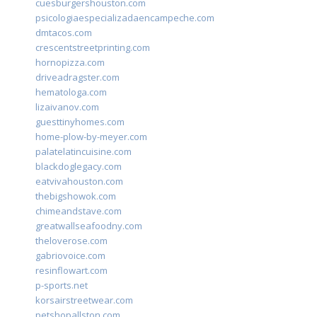
cuesburgershouston.com
psicologiaespecializadaencampeche.com
dmtacos.com
crescentstreetprinting.com
hornopizza.com
driveadragster.com
hematologa.com
lizaivanov.com
guesttinyhomes.com
home-plow-by-meyer.com
palatelatincuisine.com
blackdoglegacy.com
eatvivahouston.com
thebigshowok.com
chimeandstave.com
greatwallseafoodny.com
theloverose.com
gabriovoice.com
resinflowart.com
p-sports.net
korsairstreetwear.com
petshopallston.com