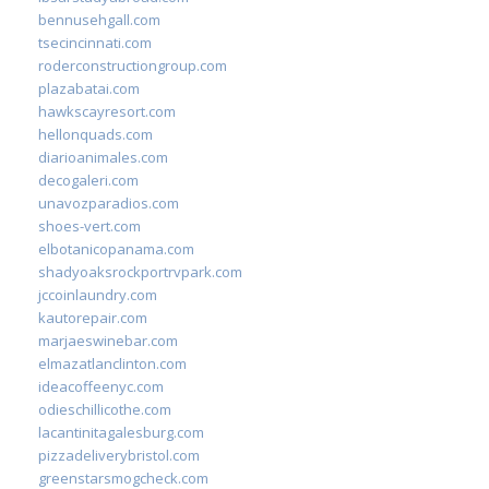
bennusehgall.com
tsecincinnati.com
roderconstructiongroup.com
plazabatai.com
hawkscayresort.com
hellonquads.com
diarioanimales.com
decogaleri.com
unavozparadios.com
shoes-vert.com
elbotanicopanama.com
shadyoaksrockportrvpark.com
jccoinlaundry.com
kautorepair.com
marjaeswinebar.com
elmazatlanclinton.com
ideacoffeenyc.com
odieschillicothe.com
lacantinitagalesburg.com
pizzadeliverybristol.com
greenstarsmogcheck.com