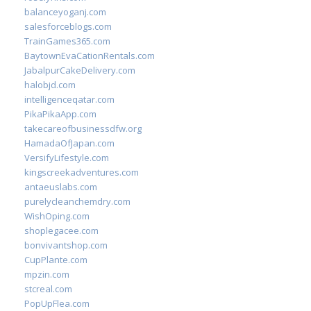
balanceyoganj.com
salesforceblogs.com
TrainGames365.com
BaytownEvaCationRentals.com
JabalpurCakeDelivery.com
halobjd.com
intelligenceqatar.com
PikaPikaApp.com
takecareofbusinessdfw.org
HamadaOfJapan.com
VersifyLifestyle.com
kingscreekadventures.com
antaeuslabs.com
purelycleanchemdry.com
WishOping.com
shoplegacee.com
bonvivantshop.com
CupPlante.com
mpzin.com
stcreal.com
PopUpFlea.com