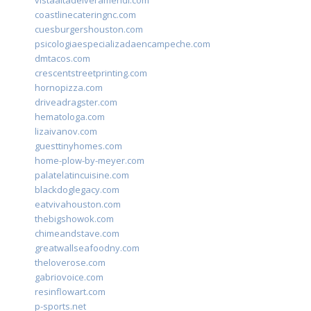
coastlinecateringnc.com
cuesburgershouston.com
psicologiaespecializadaencampeche.com
dmtacos.com
crescentstreetprinting.com
hornopizza.com
driveadragster.com
hematologa.com
lizaivanov.com
guesttinyhomes.com
home-plow-by-meyer.com
palatelatincuisine.com
blackdoglegacy.com
eatvivahouston.com
thebigshowok.com
chimeandstave.com
greatwallseafoodny.com
theloverose.com
gabriovoice.com
resinflowart.com
p-sports.net