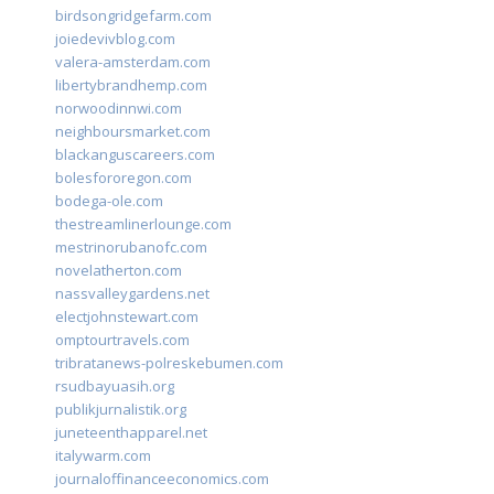
birdsongridgefarm.com
joiedevivblog.com
valera-amsterdam.com
libertybrandhemp.com
norwoodinnwi.com
neighboursmarket.com
blackanguscareers.com
bolesfororegon.com
bodega-ole.com
thestreamlinerlounge.com
mestrinorubanofc.com
novelatherton.com
nassvalleygardens.net
electjohnstewart.com
omptourtravels.com
tribratanews-polreskebumen.com
rsudbayuasih.org
publikjurnalistik.org
juneteenthapparel.net
italywarm.com
journaloffinanceeconomics.com