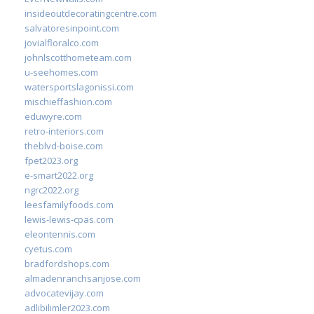
insideoutdecoratingcentre.com
salvatoresinpoint.com
jovialfloralco.com
johnlscotthometeam.com
u-seehomes.com
watersportslagonissi.com
mischieffashion.com
eduwyre.com
retro-interiors.com
theblvd-boise.com
fpet2023.org
e-smart2022.org
ngrc2022.org
leesfamilyfoods.com
lewis-lewis-cpas.com
eleontennis.com
cyetus.com
bradfordshops.com
almadenranchsanjose.com
advocatevijay.com
adlibilimler2023.com