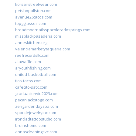
korsairstreetwear.com
petshopallston.com
avenue26tacos.com
topgglasses.com
broadmoornailsspacoloradosprings.com
missblackpasadena.com
anneskitchen.org
valenciamarketytaqueria.com
reefrecordsllc.com
alawaffle.com
aryouthfishing.com
united-basketball.com
tios-tacos.com
cafecito-satx.com
graduacionviu2023.com
pecanjackstogo.com
zengardendayspa.com
sparklejewelryinc.com
ironcladtattoostudio.com
bruinshome.com
annascleaningsvc.com