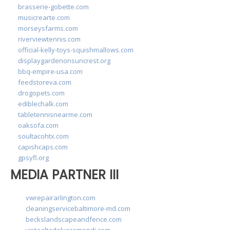
brasserie-gobette.com
musicrearte.com
morseysfarms.com
riverviewtennis.com
official-kelly-toys-squishmallows.com
displaygardenonsuncrest.org
bbq-empire-usa.com
feedstoreva.com
drogopets.com
ediblechalk.com
tabletennisnearme.com
oaksofa.com
soultacohtx.com
capishcaps.com
gpsyfl.org
MEDIA PARTNER III
vwrepairarlington.com
cleaningservicebaltimore-md.com
beckslandscapeandfence.com
vistaaltadelveramendi.com