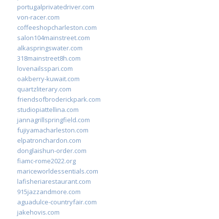
portugalprivatedriver.com
von-racer.com
coffeeshopcharleston.com
salon104mainstreet.com
alkaspringswater.com
318mainstreet8h.com
lovenailsspari.com
oakberry-kuwait.com
quartzliterary.com
friendsofbroderickpark.com
studiopiattellina.com
jannagrillspringfield.com
fujiyamacharleston.com
elpatronchardon.com
donglaishun-order.com
fiamc-rome2022.org
mariceworldessentials.com
lafisheriarestaurant.com
915jazzandmore.com
aguadulce-countryfair.com
jakehovis.com