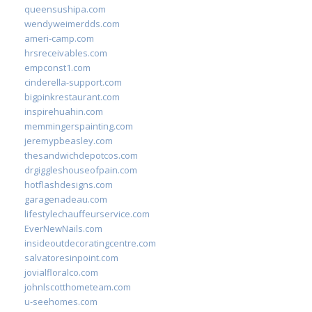
queensushipa.com
wendyweimerdds.com
ameri-camp.com
hrsreceivables.com
empconst1.com
cinderella-support.com
bigpinkrestaurant.com
inspirehuahin.com
memmingerspainting.com
jeremypbeasley.com
thesandwichdepotcos.com
drgiggleshouseofpain.com
hotflashdesigns.com
garagenadeau.com
lifestylechauffeurservice.com
EverNewNails.com
insideoutdecoratingcentre.com
salvatoresinpoint.com
jovialfloralco.com
johnlscotthometeam.com
u-seehomes.com