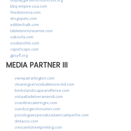
displaygardenonsuncrest.org
bbq-empire-usa.com
feedstoreva.com
drogopets.com
ediblechalk.com
tabletennisnearme.com
oaksofa.com
soultacohtx.com
capishcaps.com
gpsyfl.org
MEDIA PARTNER III
vwrepairarlington.com
cleaningservicebaltimore-md.com
beckslandscapeandfence.com
vistaaltadelveramendi.com
coastlinecateringnc.com
cuesburgershouston.com
psicologiaespecializadaencampeche.com
dmtacos.com
crescentstreetprinting.com