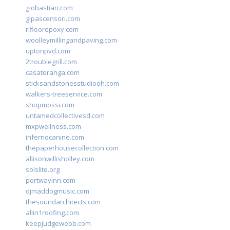
giobastian.com
glpascensori.com
rifloorepoxy.com
woolleymillingandpaving.com
uptonpvd.com
2troublegrill.com
casateranga.com
sticksandstonesstudiooh.com
walkers-treeservice.com
shopmossi.com
untamedcollectivesd.com
mxpwellness.com
infernocanine.com
thepaperhousecollection.com
allisonwillisholley.com
solslite.org
portwayinn.com
djmaddogmusic.com
thesoundarchitects.com
allin1roofing.com
keepjudgewebb.com