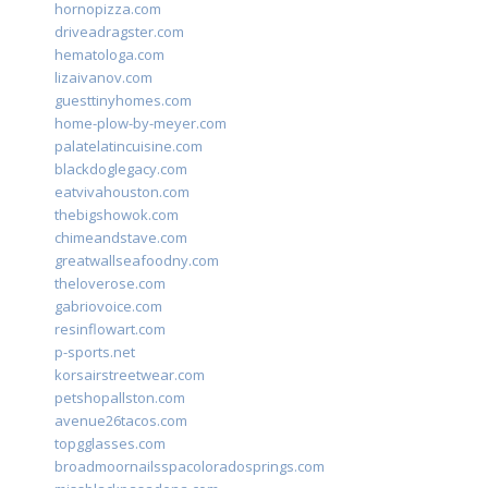
hornopizza.com
driveadragster.com
hematologa.com
lizaivanov.com
guesttinyhomes.com
home-plow-by-meyer.com
palatelatincuisine.com
blackdoglegacy.com
eatvivahouston.com
thebigshowok.com
chimeandstave.com
greatwallseafoodny.com
theloverose.com
gabriovoice.com
resinflowart.com
p-sports.net
korsairstreetwear.com
petshopallston.com
avenue26tacos.com
topgglasses.com
broadmoornailsspacoloradosprings.com