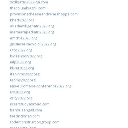
scdlqatar2022-qa.com
thecolumbiagrill.com
provisionscheeseandwineshoppe.com
khedi2023.org
akademikgeriatri2023.org
marmarapediatri2023.org
emchie2023.org
girisimselradyoloji2022.org
utcd2022.org
biosensor2022.org
ialp2022.org
klivet2022.org
ifac-hms2022.org
taoms2022.org
iias-euromena-conference2022.org
ivd2022.org
csity2022.org
ibsarstudyabroad.com
bennusehgall.com
tsecincinnati.com
roderconstructiongroup.com