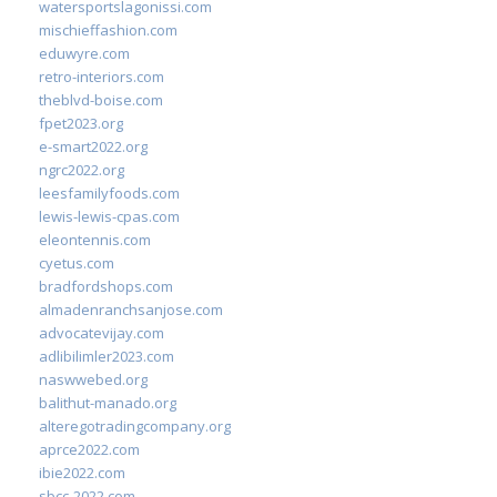
watersportslagonissi.com
mischieffashion.com
eduwyre.com
retro-interiors.com
theblvd-boise.com
fpet2023.org
e-smart2022.org
ngrc2022.org
leesfamilyfoods.com
lewis-lewis-cpas.com
eleontennis.com
cyetus.com
bradfordshops.com
almadenranchsanjose.com
advocatevijay.com
adlibilimler2023.com
naswwebed.org
balithut-manado.org
alteregotradingcompany.org
aprce2022.com
ibie2022.com
sbcc-2022.com