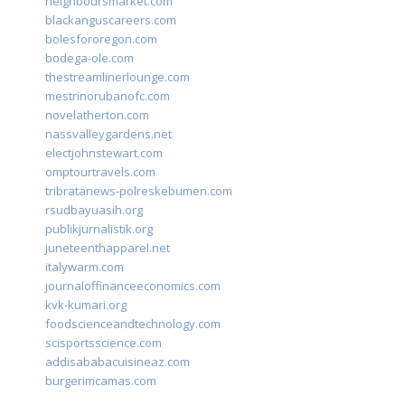
neighboursmarket.com
blackanguscareers.com
bolesfororegon.com
bodega-ole.com
thestreamlinerlounge.com
mestrinorubanofc.com
novelatherton.com
nassvalleygardens.net
electjohnstewart.com
omptourtravels.com
tribratanews-polreskebumen.com
rsudbayuasih.org
publikjurnalistik.org
juneteenthapparel.net
italywarm.com
journaloffinanceeconomics.com
kvk-kumari.org
foodscienceandtechnology.com
scisportsscience.com
addisababacuisineaz.com
burgerimcamas.com