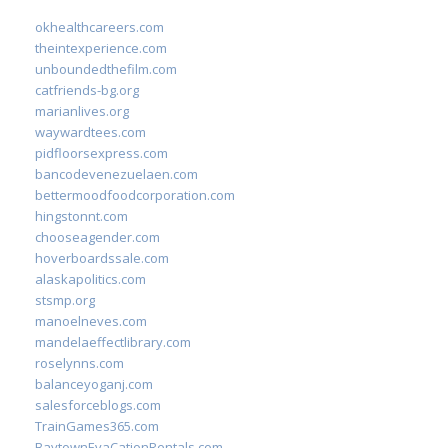
okhealthcareers.com
theintexperience.com
unboundedthefilm.com
catfriends-bg.org
marianlives.org
waywardtees.com
pidfloorsexpress.com
bancodevenezuelaen.com
bettermoodfoodcorporation.com
hingstonnt.com
chooseagender.com
hoverboardssale.com
alaskapolitics.com
stsmp.org
manoelneves.com
mandelaeffectlibrary.com
roselynns.com
balanceyoganj.com
salesforceblogs.com
TrainGames365.com
BaytownEvaCationRentals.com