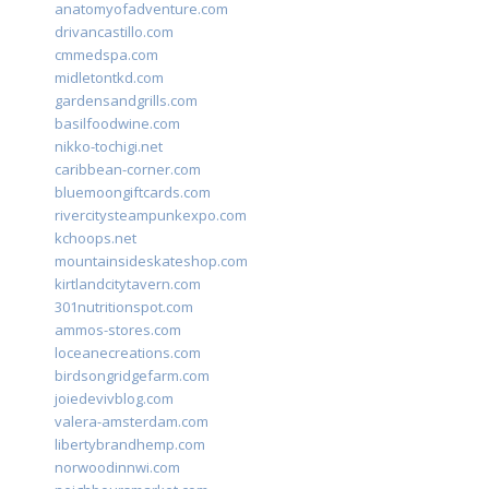
anatomyofadventure.com
drivancastillo.com
cmmedspa.com
midletontkd.com
gardensandgrills.com
basilfoodwine.com
nikko-tochigi.net
caribbean-corner.com
bluemoongiftcards.com
rivercitysteampunkexpo.com
kchoops.net
mountainsideskateshop.com
kirtlandcitytavern.com
301nutritionspot.com
ammos-stores.com
loceanecreations.com
birdsongridgefarm.com
joiedevivblog.com
valera-amsterdam.com
libertybrandhemp.com
norwoodinnwi.com