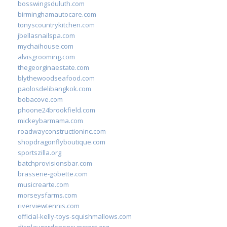
bosswingsduluth.com
birminghamautocare.com
tonyscountrykitchen.com
jbellasnailspa.com
mychaihouse.com
alvisgrooming.com
thegeorginaestate.com
blythewoodseafood.com
paolosdelibangkok.com
bobacove.com
phoone24brookfield.com
mickeybarmama.com
roadwayconstructioninc.com
shopdragonflyboutique.com
sportszilla.org
batchprovisionsbar.com
brasserie-gobette.com
musicrearte.com
morseysfarms.com
riverviewtennis.com
official-kelly-toys-squishmallows.com