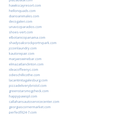
plazabatai.com
hawkscayresort.com
hellonquads.com
diarioanimales.com
decogaleri.com
unavozparadios.com
shoes-vert.com
elbotanicopanama.com
shadyoaksrockportrvpark.com
jccoinlaundry.com
kautorepair.com
marjaeswinebar.com
elmazatlanclinton.com
ideacoffeenyc.com
odieschillicothe.com
lacantinitagalesburg.com
pizzadeliverybristol.com
greenstarsmogcheck.com
happypawspl.com
callahansautoservicecenter.com
georgiascornermarket.com
perfectfit24-7.com