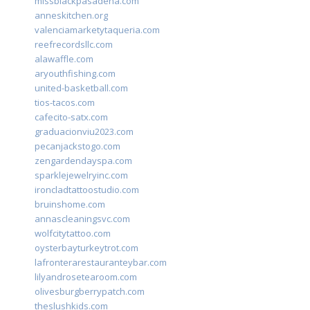
missblackpasadena.com
anneskitchen.org
valenciamarketytaqueria.com
reefrecordsllc.com
alawaffle.com
aryouthfishing.com
united-basketball.com
tios-tacos.com
cafecito-satx.com
graduacionviu2023.com
pecanjackstogo.com
zengardendayspa.com
sparklejewelryinc.com
ironcladtattoostudio.com
bruinshome.com
annascleaningsvc.com
wolfcitytattoo.com
oysterbayturkeytrot.com
lafronterarestauranteybar.com
lilyandrosetearoom.com
olivesburgberrypatch.com
theslushkids.com