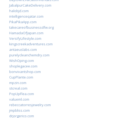
JabalpurCakeDelivery.com
halobjd.com
intelligenceqatar.com
PikaPikaApp.com
takecareofbusinessdfw.org
HamadaOfJapan.com
VersifyLifestyle.com
kingscreekadventures.com
antaeuslabs.com
purelycleanchemdry.com
WishOping.com
shoplegacee.com
bonvivantshop.com
CupPlante.com
mpzin.com
stcreal.com
PopUpFlea.com
valueml.com
rebeccatorresjewelry.com
jmpbliss.com
drjorgerico.com