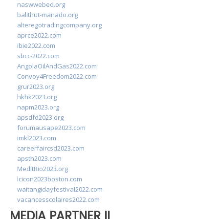
naswwebed.org
balithut-manado.org
alteregotradingcompany.org
aprce2022.com
ibie2022.com
sbcc-2022.com
AngolaOilAndGas2022.com
Convoy4Freedom2022.com
grur2023.org
hkhk2023.org
napm2023.org
apsdfd2023.org
forumausape2023.com
imkl2023.com
careerfaircsd2023.com
apsth2023.com
MedItRio2023.org
lcicon2023boston.com
waitangidayfestival2022.com
vacancesscolaires2022.com
MEDIA PARTNER II