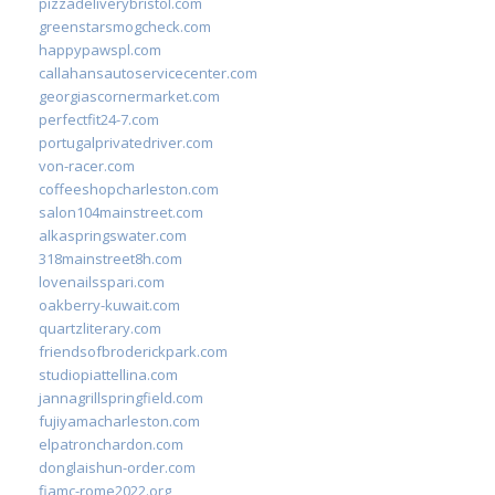
pizzadeliverybristol.com
greenstarsmogcheck.com
happypawspl.com
callahansautoservicecenter.com
georgiascornermarket.com
perfectfit24-7.com
portugalprivatedriver.com
von-racer.com
coffeeshopcharleston.com
salon104mainstreet.com
alkaspringswater.com
318mainstreet8h.com
lovenailsspari.com
oakberry-kuwait.com
quartzliterary.com
friendsofbroderickpark.com
studiopiattellina.com
jannagrillspringfield.com
fujiyamacharleston.com
elpatronchardon.com
donglaishun-order.com
fiamc-rome2022.org