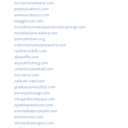
korsairstreetwear.com
petshopallston.com
avenue26tacos.com
topgglasses.com
broadmoornailsspacoloradosprings.com
missblackpasadena.com
anneskitchen.org
valenciamarketytaqueria.com
reefrecordsllc.com
alawaffle.com
aryouthfishing.com
united-basketball.com
tios-tacos.com
cafecito-satx.com
graduacionviu2023.com
pecanjackstogo.com
zengardendayspa.com
sparklejewelryinc.com
ironcladtattoostudio.com
bruinshome.com
annascleaningsvc.com