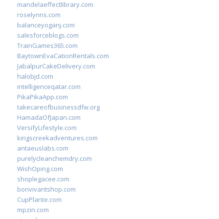
mandelaeffectlibrary.com
roselynns.com
balanceyoganj.com
salesforceblogs.com
TrainGames365.com
BaytownEvaCationRentals.com
JabalpurCakeDelivery.com
halobjd.com
intelligenceqatar.com
PikaPikaApp.com
takecareofbusinessdfw.org
HamadaOfJapan.com
VersifyLifestyle.com
kingscreekadventures.com
antaeuslabs.com
purelycleanchemdry.com
WishOping.com
shoplegacee.com
bonvivantshop.com
CupPlante.com
mpzin.com