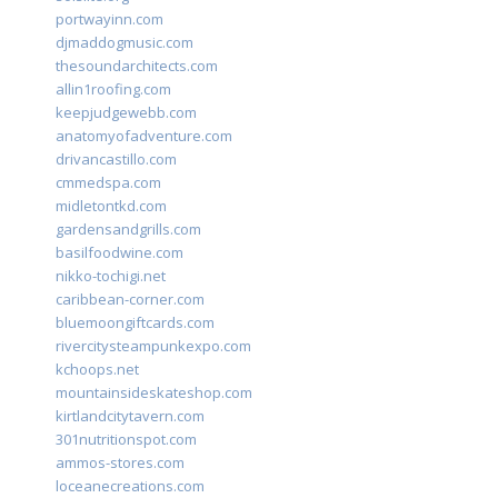
portwayinn.com
djmaddogmusic.com
thesoundarchitects.com
allin1roofing.com
keepjudgewebb.com
anatomyofadventure.com
drivancastillo.com
cmmedspa.com
midletontkd.com
gardensandgrills.com
basilfoodwine.com
nikko-tochigi.net
caribbean-corner.com
bluemoongiftcards.com
rivercitysteampunkexpo.com
kchoops.net
mountainsideskateshop.com
kirtlandcitytavern.com
301nutritionspot.com
ammos-stores.com
loceanecreations.com