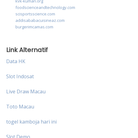
kvk-kumari.org
foodscienceandtechnology.com
scisportsscience.com
addisababacuisineaz.com
burgerimcamas.com
Link Alternatif
Data HK
Slot Indosat
Live Draw Macau
Toto Macau
togel kamboja hari ini
Slot Demo