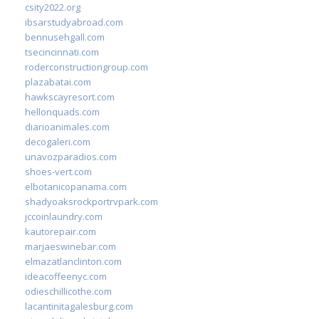
csity2022.org
ibsarstudyabroad.com
bennusehgall.com
tsecincinnati.com
roderconstructiongroup.com
plazabatai.com
hawkscayresort.com
hellonquads.com
diarioanimales.com
decogaleri.com
unavozparadios.com
shoes-vert.com
elbotanicopanama.com
shadyoaksrockportrvpark.com
jccoinlaundry.com
kautorepair.com
marjaeswinebar.com
elmazatlanclinton.com
ideacoffeenyc.com
odieschillicothe.com
lacantinitagalesburg.com