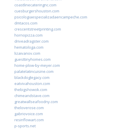
coastlinecateringnc.com
cuesburgershouston.com
psicologiaespecializadaencampeche.com
dmtacos.com
crescentstreetprinting.com
hornopizza.com
driveadragster.com
hematologa.com
lizaivanov.com
guesttinyhomes.com
home-plow-by-meyer.com
palatelatincuisine.com
blackdoglegacy.com
eatvivahouston.com
thebigshowok.com
chimeandstave.com
greatwallseafoodny.com
theloverose.com
gabriovoice.com
resinflowart.com
p-sports.net