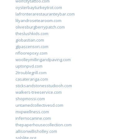
wolfcitytattoo.com
oysterbayturkeytrot.com
lafronterarestauranteybar.com
lilyandrosetearoom.com
olivesburgberrypatch.com
theslushkids.com
giobastian.com
glpascensori.com
rifloorepoxy.com
woolleymillingandpaving.com
uptonpvd.com
2troublegrill.com
casateranga.com
sticksandstonesstudiooh.com
walkers-treeservice.com
shopmossi.com
untamedcollectivesd.com
mxpwellness.com
infernocanine.com
thepaperhousecollection.com
allisonwillisholley.com
solslite.org