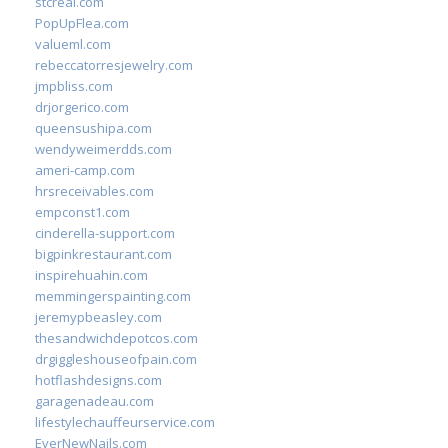
stcreal.com
PopUpFlea.com
valueml.com
rebeccatorresjewelry.com
jmpbliss.com
drjorgerico.com
queensushipa.com
wendyweimerdds.com
ameri-camp.com
hrsreceivables.com
empconst1.com
cinderella-support.com
bigpinkrestaurant.com
inspirehuahin.com
memmingerspainting.com
jeremypbeasley.com
thesandwichdepotcos.com
drgiggleshouseofpain.com
hotflashdesigns.com
garagenadeau.com
lifestylechauffeurservice.com
EverNewNails.com