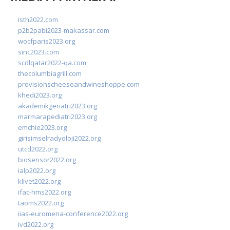
isth2022.com
p2b2pabi2023-makassar.com
wocfparis2023.org
sinc2023.com
scdlqatar2022-qa.com
thecolumbiagrill.com
provisionscheeseandwineshoppe.com
khedi2023.org
akademikgeriatri2023.org
marmarapediatri2023.org
emchie2023.org
girisimselradyoloji2022.org
utcd2022.org
biosensor2022.org
ialp2022.org
klivet2022.org
ifac-hms2022.org
taoms2022.org
iias-euromena-conference2022.org
ivd2022.org