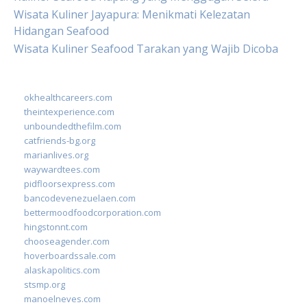
Wisata Kuliner Jayapura: Menikmati Kelezatan
Hidangan Seafood
Wisata Kuliner Seafood Tarakan yang Wajib Dicoba
okhealthcareers.com
theintexperience.com
unboundedthefilm.com
catfriends-bg.org
marianlives.org
waywardtees.com
pidfloorsexpress.com
bancodevenezuelaen.com
bettermoodfoodcorporation.com
hingstonnt.com
chooseagender.com
hoverboardssale.com
alaskapolitics.com
stsmp.org
manoelneves.com