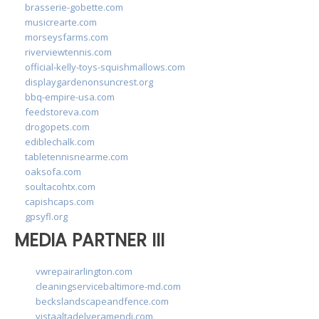
brasserie-gobette.com
musicrearte.com
morseysfarms.com
riverviewtennis.com
official-kelly-toys-squishmallows.com
displaygardenonsuncrest.org
bbq-empire-usa.com
feedstoreva.com
drogopets.com
ediblechalk.com
tabletennisnearme.com
oaksofa.com
soultacohtx.com
capishcaps.com
gpsyfl.org
MEDIA PARTNER III
vwrepairarlington.com
cleaningservicebaltimore-md.com
beckslandscapeandfence.com
vistaaltadelveramendi.com