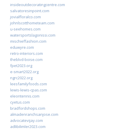
insideoutdecoratingcentre.com
salvatoresinpoint.com
jovialfloralco.com
johnlscotthometeam.com
u-seehomes.com
watersportslagonissi.com
mischieffashion.com
eduwyre.com
retro-interiors.com
theblvd-boise.com
fpet2023.org
e-smart2022.org
ngrc2022.org
leesfamilyfoods.com
lewis-lewis-cpas.com
eleontennis.com
cyetus.com
bradfordshops.com
almadenranchsanjose.com
advocatevijay.com
adlibilimler2023.com