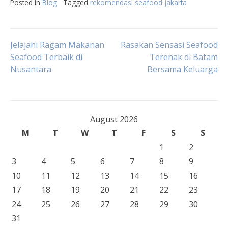
Posted in
Blog
Tagged
rekomendasi seafood jakarta
Post
Jelajahi Ragam Makanan
Rasakan Sensasi Seafood
Seafood Terbaik di
Terenak di Batam
Nusantara
Bersama Keluarga
navigation
August 2026
M
T
W
T
F
S
S
1
2
3
4
5
6
7
8
9
10
11
12
13
14
15
16
17
18
19
20
21
22
23
24
25
26
27
28
29
30
31