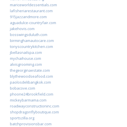
mariceworldessentials.com
lafisheriarestaurant.com
915jazzandmore.com
aguadulce-countryfair.com
jakehovis.com
bosswingsduluth.com
birminghamautocare.com
tonyscountrykitchen.com
jbellasnailspa.com
mychaihouse.com
alvisgrooming.com
thegeorginaestate.com
blythewoodseafood.com
paolosdelibangkok.com
bobacove.com
phoone24brookfield.com
mickeybarmama.com
roadwayconstructioninc.com
shopdragonflyboutique.com
sportszilla.org
batchprovisionsbar.com