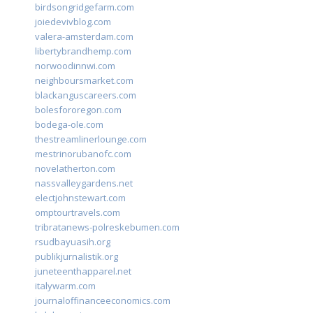
birdsongridgefarm.com
joiedevivblog.com
valera-amsterdam.com
libertybrandhemp.com
norwoodinnwi.com
neighboursmarket.com
blackanguscareers.com
bolesfororegon.com
bodega-ole.com
thestreamlinerlounge.com
mestrinorubanofc.com
novelatherton.com
nassvalleygardens.net
electjohnstewart.com
omptourtravels.com
tribratanews-polreskebumen.com
rsudbayuasih.org
publikjurnalistik.org
juneteenthapparel.net
italywarm.com
journaloffinanceeconomics.com