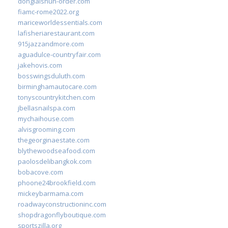
donglaishun-order.com
fiamc-rome2022.org
mariceworldessentials.com
lafisheriarestaurant.com
915jazzandmore.com
aguadulce-countryfair.com
jakehovis.com
bosswingsduluth.com
birminghamautocare.com
tonyscountrykitchen.com
jbellasnailspa.com
mychaihouse.com
alvisgrooming.com
thegeorginaestate.com
blythewoodseafood.com
paolosdelibangkok.com
bobacove.com
phoone24brookfield.com
mickeybarmama.com
roadwayconstructioninc.com
shopdragonflyboutique.com
sportszilla.org