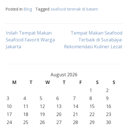
Posted in
Blog
Tagged
seafood terenak di batam
Post
Inilah Tempat Makan
Tempat Makan Seafood
Seafood Favorit Warga
Terbaik di Surabaya:
Jakarta
Rekomendasi Kuliner Lezat
navigation
August 2026
M
T
W
T
F
S
S
1
2
3
4
5
6
7
8
9
10
11
12
13
14
15
16
17
18
19
20
21
22
23
24
25
26
27
28
29
30