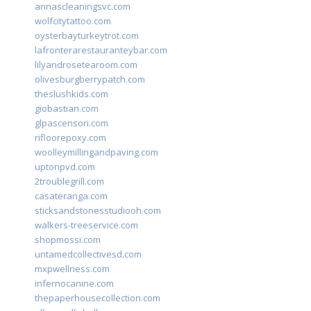
annascleaningsvc.com
wolfcitytattoo.com
oysterbayturkeytrot.com
lafronterarestauranteybar.com
lilyandrosetearoom.com
olivesburgberrypatch.com
theslushkids.com
giobastian.com
glpascensori.com
rifloorepoxy.com
woolleymillingandpaving.com
uptonpvd.com
2troublegrill.com
casateranga.com
sticksandstonesstudiooh.com
walkers-treeservice.com
shopmossi.com
untamedcollectivesd.com
mxpwellness.com
infernocanine.com
thepaperhousecollection.com