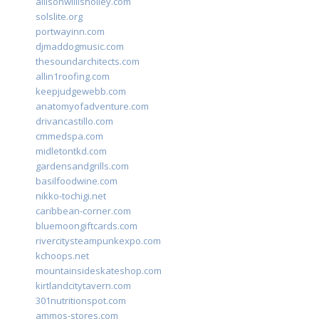
allisonwillisholley.com
solslite.org
portwayinn.com
djmaddogmusic.com
thesoundarchitects.com
allin1roofing.com
keepjudgewebb.com
anatomyofadventure.com
drivancastillo.com
cmmedspa.com
midletontkd.com
gardensandgrills.com
basilfoodwine.com
nikko-tochigi.net
caribbean-corner.com
bluemoongiftcards.com
rivercitysteampunkexpo.com
kchoops.net
mountainsideskateshop.com
kirtlandcitytavern.com
301nutritionspot.com
ammos-stores.com