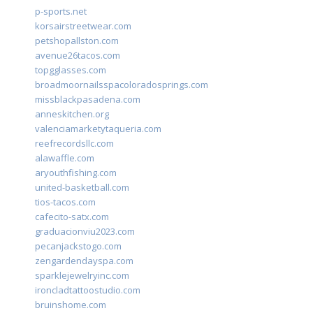
p-sports.net
korsairstreetwear.com
petshopallston.com
avenue26tacos.com
topgglasses.com
broadmoornailsspacoloradosprings.com
missblackpasadena.com
anneskitchen.org
valenciamarketytaqueria.com
reefrecordsllc.com
alawaffle.com
aryouthfishing.com
united-basketball.com
tios-tacos.com
cafecito-satx.com
graduacionviu2023.com
pecanjackstogo.com
zengardendayspa.com
sparklejewelryinc.com
ironcladtattoostudio.com
bruinshome.com