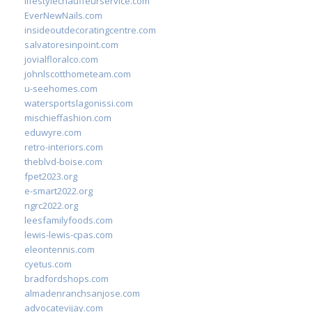
lifestylechauffeurservice.com
EverNewNails.com
insideoutdecoratingcentre.com
salvatoresinpoint.com
jovialfloralco.com
johnlscotthometeam.com
u-seehomes.com
watersportslagonissi.com
mischieffashion.com
eduwyre.com
retro-interiors.com
theblvd-boise.com
fpet2023.org
e-smart2022.org
ngrc2022.org
leesfamilyfoods.com
lewis-lewis-cpas.com
eleontennis.com
cyetus.com
bradfordshops.com
almadenranchsanjose.com
advocatevijay.com