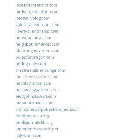
loceanecreations.com
birdsongridgefarm.com
joiedevivblog.com
valera-amsterdam.com
libertybrandhemp.com
norwoodinnwi.com
neighboursmarket.com
blackanguscareers.com
bolesfororegon.com
bodega-ole.com
thestreamlinerlounge.com
mestrinorubanofc.com
novelatherton.com
nassvalleygardens.net
electjohnstewart.com
omptourtravels.com
tribratanews-polreskebumen.com
rsudbayuasih.org
publikjurnalistik.org
juneteenthapparel.net
italywarm.com