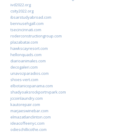
ivd2022.org
csity2022.org
ibsarstudyabroad.com
bennusehgall.com
tsecincinnati.com
roderconstructiongroup.com
plazabatai.com
hawkscayresort.com
hellonquads.com
diarioanimales.com
decogaleri.com
unavozparadios.com
shoes-vert.com
elbotanicopanama.com
shadyoaksrockportrvpark.com
jccoinlaundry.com
kautorepair.com
marjaeswinebar.com
elmazatlanclinton.com
ideacoffeenyc.com
odieschillicothe.com