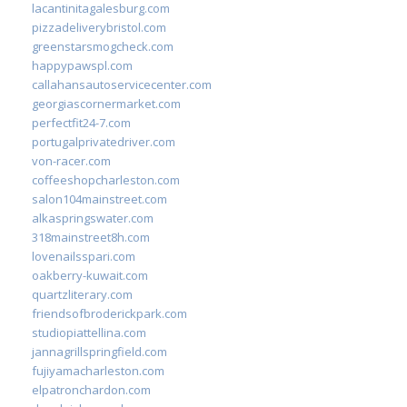
lacantinitagalesburg.com
pizzadeliverybristol.com
greenstarsmogcheck.com
happypawspl.com
callahansautoservicecenter.com
georgiascornermarket.com
perfectfit24-7.com
portugalprivatedriver.com
von-racer.com
coffeeshopcharleston.com
salon104mainstreet.com
alkaspringswater.com
318mainstreet8h.com
lovenailsspari.com
oakberry-kuwait.com
quartzliterary.com
friendsofbroderickpark.com
studiopiattellina.com
jannagrillspringfield.com
fujiyamacharleston.com
elpatronchardon.com