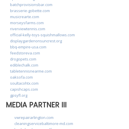
batchprovisionsbar.com
brasserie-gobette.com
musicrearte.com
morseysfarms.com
riverviewtennis.com
official-kelly-toys-squishmallows.com
displaygardenonsuncrest.org
bbq-empire-usa.com
feedstoreva.com
drogopets.com
ediblechalk.com
tabletennisnearme.com
oaksofa.com
soultacohtx.com
capishcaps.com
gpsyfl.org
MEDIA PARTNER III
vwrepairarlington.com
cleaningservicebaltimore-md.com