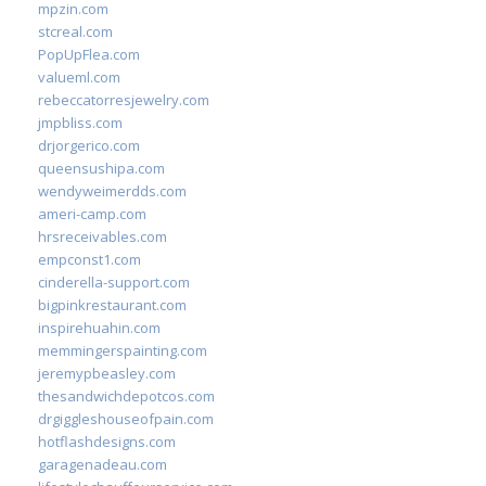
mpzin.com
stcreal.com
PopUpFlea.com
valueml.com
rebeccatorresjewelry.com
jmpbliss.com
drjorgerico.com
queensushipa.com
wendyweimerdds.com
ameri-camp.com
hrsreceivables.com
empconst1.com
cinderella-support.com
bigpinkrestaurant.com
inspirehuahin.com
memmingerspainting.com
jeremypbeasley.com
thesandwichdepotcos.com
drgiggleshouseofpain.com
hotflashdesigns.com
garagenadeau.com