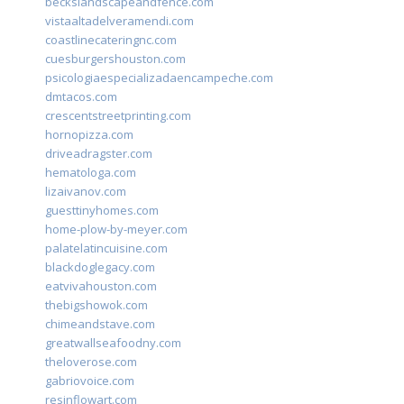
beckslandscapeandfence.com
vistaaltadelveramendi.com
coastlinecateringnc.com
cuesburgershouston.com
psicologiaespecializadaencampeche.com
dmtacos.com
crescentstreetprinting.com
hornopizza.com
driveadragster.com
hematologa.com
lizaivanov.com
guesttinyhomes.com
home-plow-by-meyer.com
palatelatincuisine.com
blackdoglegacy.com
eatvivahouston.com
thebigshowok.com
chimeandstave.com
greatwallseafoodny.com
theloverose.com
gabriovoice.com
resinflowart.com