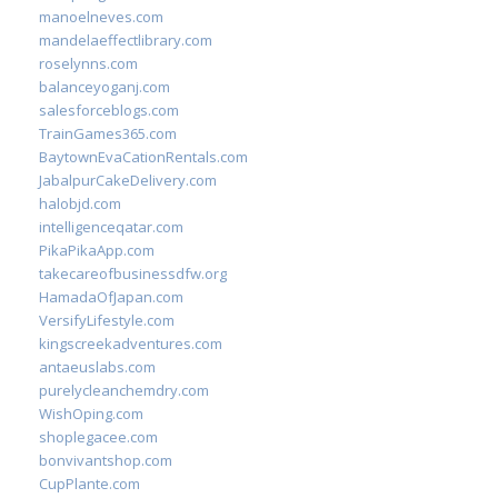
manoelneves.com
mandelaeffectlibrary.com
roselynns.com
balanceyoganj.com
salesforceblogs.com
TrainGames365.com
BaytownEvaCationRentals.com
JabalpurCakeDelivery.com
halobjd.com
intelligenceqatar.com
PikaPikaApp.com
takecareofbusinessdfw.org
HamadaOfJapan.com
VersifyLifestyle.com
kingscreekadventures.com
antaeuslabs.com
purelycleanchemdry.com
WishOping.com
shoplegacee.com
bonvivantshop.com
CupPlante.com