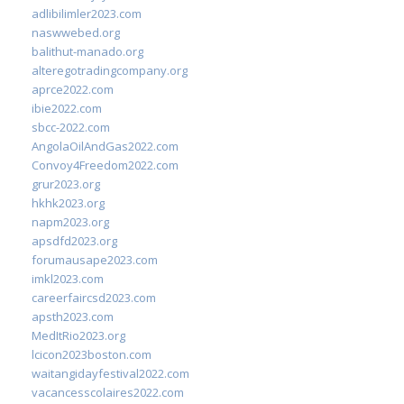
adlibilimler2023.com
naswwebed.org
balithut-manado.org
alteregotradingcompany.org
aprce2022.com
ibie2022.com
sbcc-2022.com
AngolaOilAndGas2022.com
Convoy4Freedom2022.com
grur2023.org
hkhk2023.org
napm2023.org
apsdfd2023.org
forumausape2023.com
imkl2023.com
careerfaircsd2023.com
apsth2023.com
MedItRio2023.org
lcicon2023boston.com
waitangidayfestival2022.com
vacancesscolaires2022.com