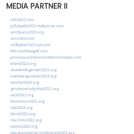
MEDIA PARTNER II
isth2022.com
p2b2pabi2023-makassar.com
wocfparis2023.org
sinc2023.com
scdlqatar2022-qa.com
thecolumbiagrill.com
provisionscheeseandwineshoppe.com
khedi2023.org
akademikgeriatri2023.org
marmarapediatri2023.org
emchie2023.org
girisimselradyoloji2022.org
utcd2022.org
biosensor2022.org
ialp2022.org
klivet2022.org
ifac-hms2022.org
taoms2022.org
iias-euromena-conference2022.org