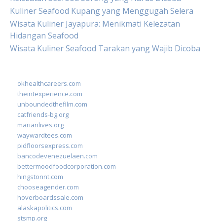
Kuliner Seafood Kupang yang Menggugah Selera
Wisata Kuliner Jayapura: Menikmati Kelezatan
Hidangan Seafood
Wisata Kuliner Seafood Tarakan yang Wajib Dicoba
okhealthcareers.com
theintexperience.com
unboundedthefilm.com
catfriends-bg.org
marianlives.org
waywardtees.com
pidfloorsexpress.com
bancodevenezuelaen.com
bettermoodfoodcorporation.com
hingstonnt.com
chooseagender.com
hoverboardssale.com
alaskapolitics.com
stsmp.org