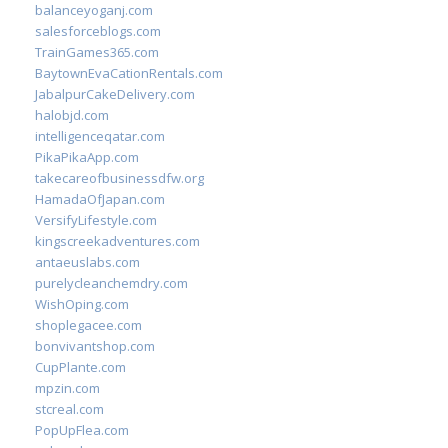
balanceyoganj.com
salesforceblogs.com
TrainGames365.com
BaytownEvaCationRentals.com
JabalpurCakeDelivery.com
halobjd.com
intelligenceqatar.com
PikaPikaApp.com
takecareofbusinessdfw.org
HamadaOfJapan.com
VersifyLifestyle.com
kingscreekadventures.com
antaeuslabs.com
purelycleanchemdry.com
WishOping.com
shoplegacee.com
bonvivantshop.com
CupPlante.com
mpzin.com
stcreal.com
PopUpFlea.com