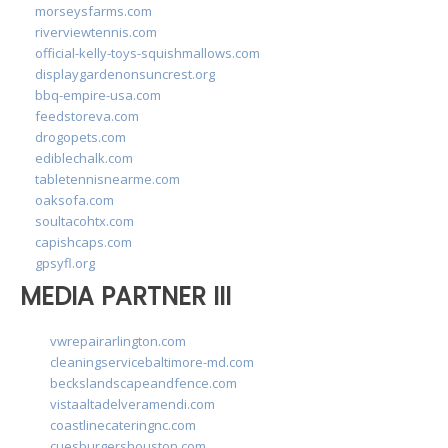
morseysfarms.com
riverviewtennis.com
official-kelly-toys-squishmallows.com
displaygardenonsuncrest.org
bbq-empire-usa.com
feedstoreva.com
drogopets.com
ediblechalk.com
tabletennisnearme.com
oaksofa.com
soultacohtx.com
capishcaps.com
gpsyfl.org
MEDIA PARTNER III
vwrepairarlington.com
cleaningservicebaltimore-md.com
beckslandscapeandfence.com
vistaaltadelveramendi.com
coastlinecateringnc.com
cuesburgershouston.com