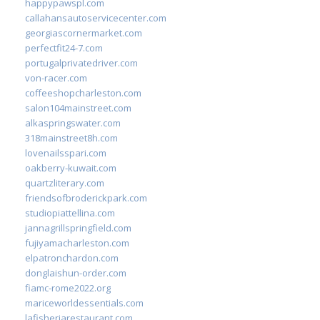
happypawspl.com
callahansautoservicecenter.com
georgiascornermarket.com
perfectfit24-7.com
portugalprivatedriver.com
von-racer.com
coffeeshopcharleston.com
salon104mainstreet.com
alkaspringswater.com
318mainstreet8h.com
lovenailsspari.com
oakberry-kuwait.com
quartzliterary.com
friendsofbroderickpark.com
studiopiattellina.com
jannagrillspringfield.com
fujiyamacharleston.com
elpatronchardon.com
donglaishun-order.com
fiamc-rome2022.org
mariceworldessentials.com
lafisheriarestaurant.com