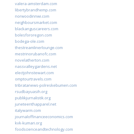
valera-amsterdam.com
libertybrandhemp.com
norwoodinnwi.com
neighboursmarket.com
blackanguscareers.com
bolesfororegon.com
bodega-ole.com
thestreamlinerlounge.com
mestrinorubanofc.com
novelatherton.com
nassvalleygardens.net
electjohnstewart.com
omptourtravels.com
tribratanews-polreskebumen.com
rsudbayuasih.org
publikjurnalistik.org
juneteenthapparel.net
italywarm.com
journaloffinanceeconomics.com
kvk-kumari.org
foodscienceandtechnology.com