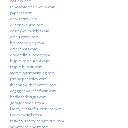
valueml.com
rebeccatorresjewelry.com
jmpbliss.com
drjorgerico.com
queensushipa.com
wendyweimerdds.com
ameri-camp.com
hrsreceivables.com
empconst1.com
cinderella-support.com
bigpinkrestaurant.com
inspirehuahin.com
memmingerspainting.com
jeremypbeasley.com
thesandwichdepotcos.com
drgiggleshouseofpain.com
hotflashdesigns.com
garagenadeau.com
lifestylechauffeurservice.com
EverNewNails.com
insideoutdecoratingcentre.com
salvatoresinpoint.com