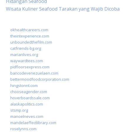
Hidangan Seafood
Wisata Kuliner Seafood Tarakan yang Wajib Dicoba
okhealthcareers.com
theintexperience.com
unboundedthefilm.com
catfriends-bg.org
marianlives.org
waywardtees.com
pidfloorsexpress.com
bancodevenezuelaen.com
bettermoodfoodcorporation.com
hingstonnt.com
chooseagender.com
hoverboardssale.com
alaskapolitics.com
stsmp.org
manoelneves.com
mandelaeffectlibrary.com
roselynns.com