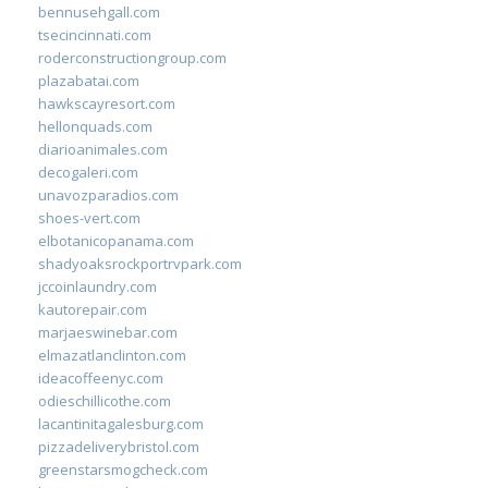
bennusehgall.com
tsecincinnati.com
roderconstructiongroup.com
plazabatai.com
hawkscayresort.com
hellonquads.com
diarioanimales.com
decogaleri.com
unavozparadios.com
shoes-vert.com
elbotanicopanama.com
shadyoaksrockportrvpark.com
jccoinlaundry.com
kautorepair.com
marjaeswinebar.com
elmazatlanclinton.com
ideacoffeenyc.com
odieschillicothe.com
lacantinitagalesburg.com
pizzadeliverybristol.com
greenstarsmogcheck.com