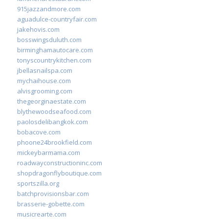
915jazzandmore.com
aguadulce-countryfair.com
jakehovis.com
bosswingsduluth.com
birminghamautocare.com
tonyscountrykitchen.com
jbellasnailspa.com
mychaihouse.com
alvisgrooming.com
thegeorginaestate.com
blythewoodseafood.com
paolosdelibangkok.com
bobacove.com
phoone24brookfield.com
mickeybarmama.com
roadwayconstructioninc.com
shopdragonflyboutique.com
sportszilla.org
batchprovisionsbar.com
brasserie-gobette.com
musicrearte.com