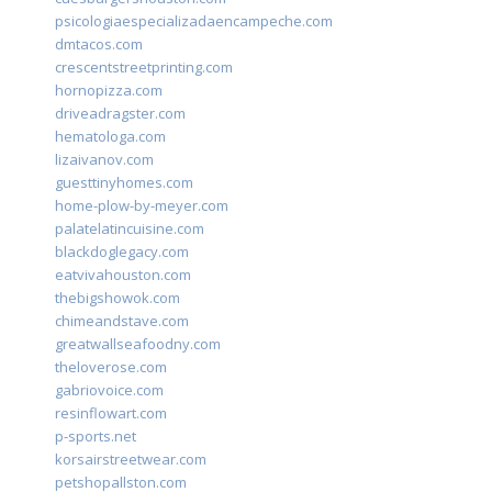
psicologiaespecializadaencampeche.com
dmtacos.com
crescentstreetprinting.com
hornopizza.com
driveadragster.com
hematologa.com
lizaivanov.com
guesttinyhomes.com
home-plow-by-meyer.com
palatelatincuisine.com
blackdoglegacy.com
eatvivahouston.com
thebigshowok.com
chimeandstave.com
greatwallseafoodny.com
theloverose.com
gabriovoice.com
resinflowart.com
p-sports.net
korsairstreetwear.com
petshopallston.com