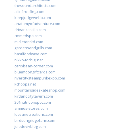
thesoundarchitects.com
allin1roofing.com
keepjudgewebb.com
anatomyofadventure.com
drivancastillo.com
cmmedspa.com
midletontkd.com
gardensandgrills.com
basilfoodwine.com
nikko-tochigi.net
caribbean-corner.com
bluemoongiftcards.com
rivercitysteampunkexpo.com
kchoops.net
mountainsideskateshop.com
kirtlandcitytavern.com
301nutritionspot.com
ammos-stores.com
loceanecreations.com
birdsongridgefarm.com
joiedevivblog.com