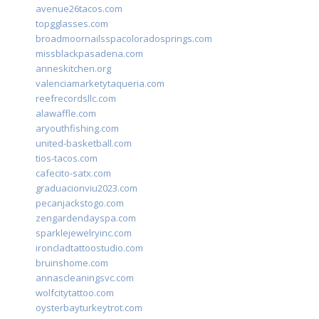
avenue26tacos.com
topgglasses.com
broadmoornailsspacoloradosprings.com
missblackpasadena.com
anneskitchen.org
valenciamarketytaqueria.com
reefrecordsllc.com
alawaffle.com
aryouthfishing.com
united-basketball.com
tios-tacos.com
cafecito-satx.com
graduacionviu2023.com
pecanjackstogo.com
zengardendayspa.com
sparklejewelryinc.com
ironcladtattoostudio.com
bruinshome.com
annascleaningsvc.com
wolfcitytattoo.com
oysterbayturkeytrot.com