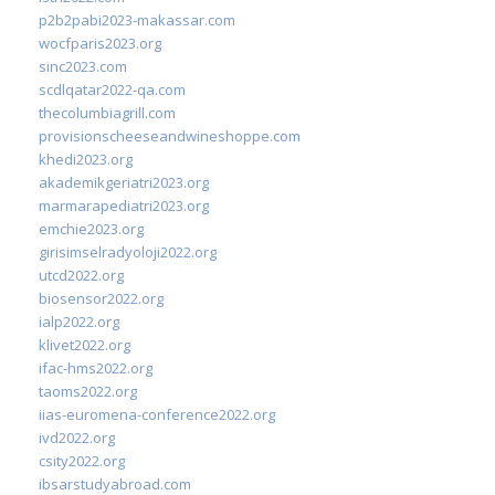
p2b2pabi2023-makassar.com
wocfparis2023.org
sinc2023.com
scdlqatar2022-qa.com
thecolumbiagrill.com
provisionscheeseandwineshoppe.com
khedi2023.org
akademikgeriatri2023.org
marmarapediatri2023.org
emchie2023.org
girisimselradyoloji2022.org
utcd2022.org
biosensor2022.org
ialp2022.org
klivet2022.org
ifac-hms2022.org
taoms2022.org
iias-euromena-conference2022.org
ivd2022.org
csity2022.org
ibsarstudyabroad.com