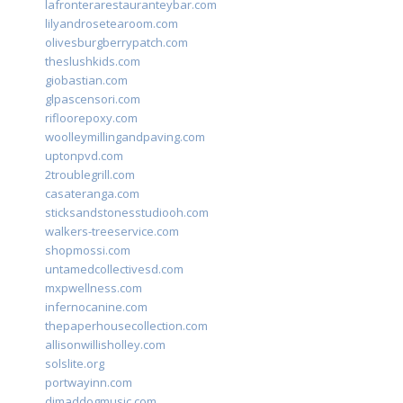
lafronterarestauranteybar.com
lilyandrosetearoom.com
olivesburgberrypatch.com
theslushkids.com
giobastian.com
glpascensori.com
rifloorepoxy.com
woolleymillingandpaving.com
uptonpvd.com
2troublegrill.com
casateranga.com
sticksandstonesstudiooh.com
walkers-treeservice.com
shopmossi.com
untamedcollectivesd.com
mxpwellness.com
infernocanine.com
thepaperhousecollection.com
allisonwillisholley.com
solslite.org
portwayinn.com
djmaddogmusic.com