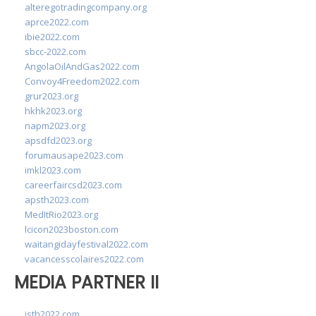
alteregotradingcompany.org
aprce2022.com
ibie2022.com
sbcc-2022.com
AngolaOilAndGas2022.com
Convoy4Freedom2022.com
grur2023.org
hkhk2023.org
napm2023.org
apsdfd2023.org
forumausape2023.com
imkl2023.com
careerfaircsd2023.com
apsth2023.com
MedItRio2023.org
lcicon2023boston.com
waitangidayfestival2022.com
vacancesscolaires2022.com
MEDIA PARTNER II
isth2022.com