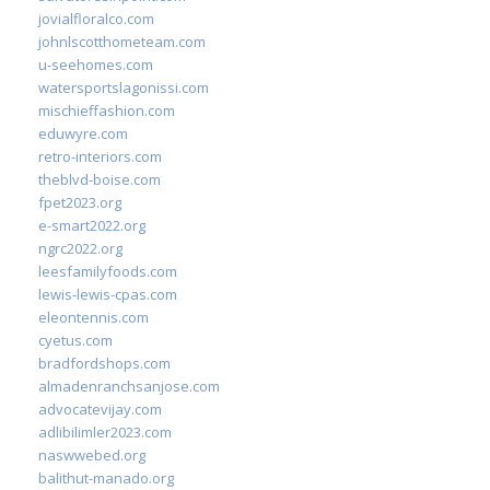
jovialfloralco.com
johnlscotthometeam.com
u-seehomes.com
watersportslagonissi.com
mischieffashion.com
eduwyre.com
retro-interiors.com
theblvd-boise.com
fpet2023.org
e-smart2022.org
ngrc2022.org
leesfamilyfoods.com
lewis-lewis-cpas.com
eleontennis.com
cyetus.com
bradfordshops.com
almadenranchsanjose.com
advocatevijay.com
adlibilimler2023.com
naswwebed.org
balithut-manado.org