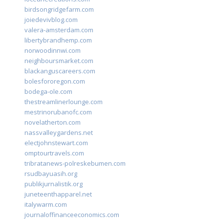
birdsongridgefarm.com
joiedevivblog.com
valera-amsterdam.com
libertybrandhemp.com
norwoodinnwi.com
neighboursmarket.com
blackanguscareers.com
bolesfororegon.com
bodega-ole.com
thestreamlinerlounge.com
mestrinorubanofc.com
novelatherton.com
nassvalleygardens.net
electjohnstewart.com
omptourtravels.com
tribratanews-polreskebumen.com
rsudbayuasih.org
publikjurnalistik.org
juneteenthapparel.net
italywarm.com
journaloffinanceeconomics.com