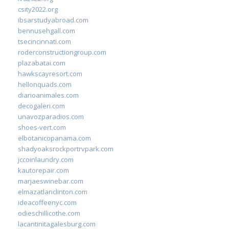
csity2022.org
ibsarstudyabroad.com
bennusehgall.com
tsecincinnati.com
roderconstructiongroup.com
plazabatai.com
hawkscayresort.com
hellonquads.com
diarioanimales.com
decogaleri.com
unavozparadios.com
shoes-vert.com
elbotanicopanama.com
shadyoaksrockportrvpark.com
jccoinlaundry.com
kautorepair.com
marjaeswinebar.com
elmazatlanclinton.com
ideacoffeenyc.com
odieschillicothe.com
lacantinitagalesburg.com