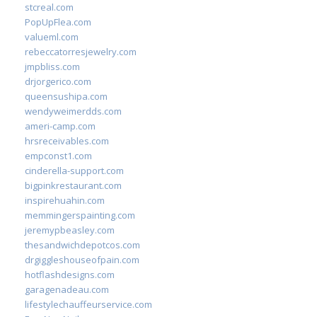
stcreal.com
PopUpFlea.com
valueml.com
rebeccatorresjewelry.com
jmpbliss.com
drjorgerico.com
queensushipa.com
wendyweimerdds.com
ameri-camp.com
hrsreceivables.com
empconst1.com
cinderella-support.com
bigpinkrestaurant.com
inspirehuahin.com
memmingerspainting.com
jeremypbeasley.com
thesandwichdepotcos.com
drgiggleshouseofpain.com
hotflashdesigns.com
garagenadeau.com
lifestylechauffeurservice.com