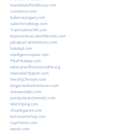
mandelaeffectlibrary.com
roselynns.com
balanceyoganj.com
salesforceblogs.com
TrainGames365.com
BaytownEvaCationRentals.com
JabalpurCakeDelivery.com
halobjd.com
intelligenceqatar.com
PikaPikaApp.com
takecareofbusinessdfw.org
HamadaOfJapan.com
VersifyLifestyle.com
kingscreekadventures.com
antaeuslabs.com
purelycleanchemdry.com
WishOping.com
shoplegacee.com
bonvivantshop.com
CupPlante.com
mpzin.com