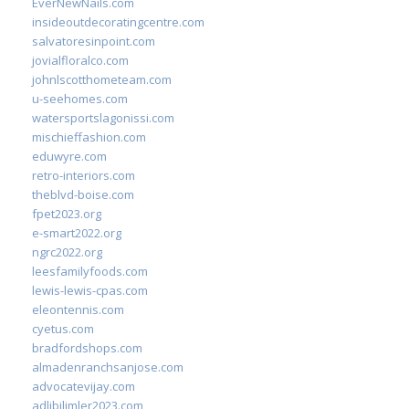
EverNewNails.com
insideoutdecoratingcentre.com
salvatoresinpoint.com
jovialfloralco.com
johnlscotthometeam.com
u-seehomes.com
watersportslagonissi.com
mischieffashion.com
eduwyre.com
retro-interiors.com
theblvd-boise.com
fpet2023.org
e-smart2022.org
ngrc2022.org
leesfamilyfoods.com
lewis-lewis-cpas.com
eleontennis.com
cyetus.com
bradfordshops.com
almadenranchsanjose.com
advocatevijay.com
adlibilimler2023.com