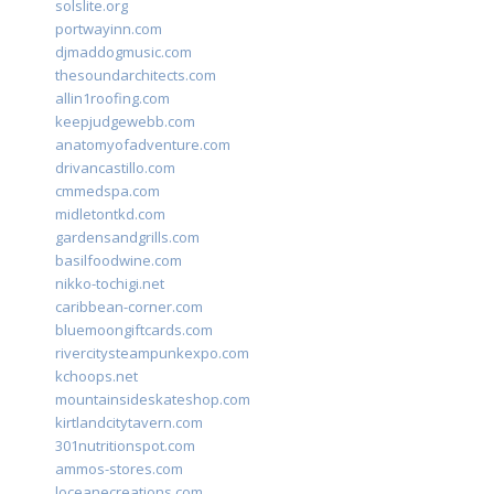
solslite.org
portwayinn.com
djmaddogmusic.com
thesoundarchitects.com
allin1roofing.com
keepjudgewebb.com
anatomyofadventure.com
drivancastillo.com
cmmedspa.com
midletontkd.com
gardensandgrills.com
basilfoodwine.com
nikko-tochigi.net
caribbean-corner.com
bluemoongiftcards.com
rivercitysteampunkexpo.com
kchoops.net
mountainsideskateshop.com
kirtlandcitytavern.com
301nutritionspot.com
ammos-stores.com
loceanecreations.com