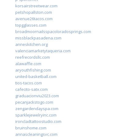
korsairstreetwear.com
petshopallston.com
avenue26tacos.com
topgglasses.com
broadmoornailsspacoloradosprings.com
missblackpasadena.com
anneskitchen.org
valenciamarketytaqueria.com
reefrecordsllc.com
alawaffle.com
aryouthfishing.com
united-basketball.com
tios-tacos.com
cafecito-satx.com
graduacionviu2023.com
pecanjackstogo.com
zengardendayspa.com
sparklejewelryinc.com
ironcladtattoostudio.com
bruinshome.com
annascleaningsvc.com