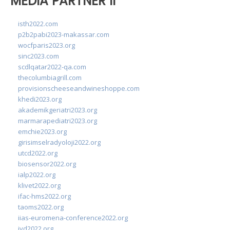
MEDIA PARTNER II
isth2022.com
p2b2pabi2023-makassar.com
wocfparis2023.org
sinc2023.com
scdlqatar2022-qa.com
thecolumbiagrill.com
provisionscheeseandwineshoppe.com
khedi2023.org
akademikgeriatri2023.org
marmarapediatri2023.org
emchie2023.org
girisimselradyoloji2022.org
utcd2022.org
biosensor2022.org
ialp2022.org
klivet2022.org
ifac-hms2022.org
taoms2022.org
iias-euromena-conference2022.org
ivd2022.org