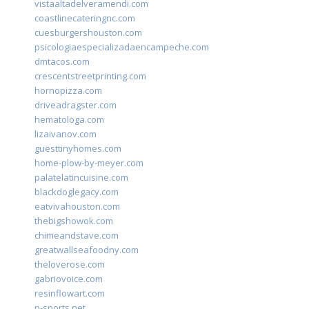
vistaaltadelveramendi.com
coastlinecateringnc.com
cuesburgershouston.com
psicologiaespecializadaencampeche.com
dmtacos.com
crescentstreetprinting.com
hornopizza.com
driveadragster.com
hematologa.com
lizaivanov.com
guesttinyhomes.com
home-plow-by-meyer.com
palatelatincuisine.com
blackdoglegacy.com
eatvivahouston.com
thebigshowok.com
chimeandstave.com
greatwallseafoodny.com
theloverose.com
gabriovoice.com
resinflowart.com
p-sports.net