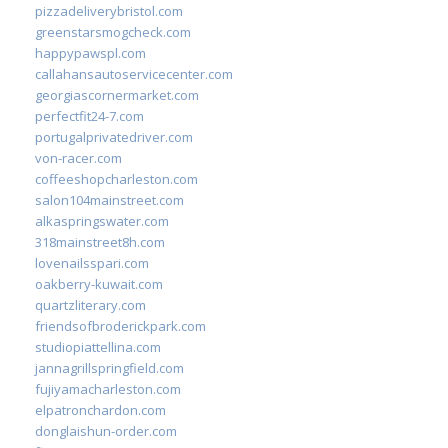
pizzadeliverybristol.com
greenstarsmogcheck.com
happypawspl.com
callahansautoservicecenter.com
georgiascornermarket.com
perfectfit24-7.com
portugalprivatedriver.com
von-racer.com
coffeeshopcharleston.com
salon104mainstreet.com
alkaspringswater.com
318mainstreet8h.com
lovenailsspari.com
oakberry-kuwait.com
quartzliterary.com
friendsofbroderickpark.com
studiopiattellina.com
jannagrillspringfield.com
fujiyamacharleston.com
elpatronchardon.com
donglaishun-order.com