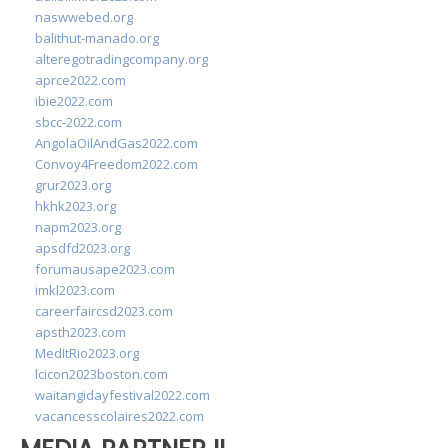
naswwebed.org
balithut-manado.org
alteregotradingcompany.org
aprce2022.com
ibie2022.com
sbcc-2022.com
AngolaOilAndGas2022.com
Convoy4Freedom2022.com
grur2023.org
hkhk2023.org
napm2023.org
apsdfd2023.org
forumausape2023.com
imkl2023.com
careerfaircsd2023.com
apsth2023.com
MedItRio2023.org
lcicon2023boston.com
waitangidayfestival2022.com
vacancesscolaires2022.com