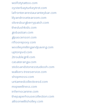
wolfcitytattoo.com
oysterbayturkeytrot.com
lafronterarestauranteybar.com
lilyandrosetearoom.com
olivesburgberrypatch.com
theslushkids.com
giobastian.com
glpascensori.com
rifloorepoxy.com
woolleymillingandpaving.com
uptonpvd.com
2troublegrill.com
casateranga.com
sticksandstonesstudiooh.com
walkers-treeservice.com
shopmossi.com
untamedcollectivesd.com
mxpwellness.com
infernocanine.com
thepaperhousecollection.com
allisonwillisholley.com