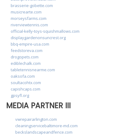
brasserie-gobette.com
musicrearte.com
morseysfarms.com
riverviewtennis.com
official-kelly-toys-squishmallows.com
displaygardenonsuncrest.org
bbq-empire-usa.com
feedstoreva.com
drogopets.com
ediblechalk.com
tabletennisnearme.com
oaksofa.com
soultacohtx.com
capishcaps.com
gpsyfl.org
MEDIA PARTNER III
vwrepairarlington.com
cleaningservicebaltimore-md.com
beckslandscapeandfence.com