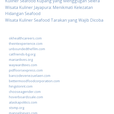
Kuliner Seafood Kupang yang Menggugah Selera
Wisata Kuliner Jayapura: Menikmati Kelezatan
Hidangan Seafood
Wisata Kuliner Seafood Tarakan yang Wajib Dicoba
okhealthcareers.com
theintexperience.com
unboundedthefilm.com
catfriends-bg.org
marianlives.org
waywardtees.com
pidfloorsexpress.com
bancodevenezuelaen.com
bettermoodfoodcorporation.com
hingstonnt.com
chooseagender.com
hoverboardssale.com
alaskapolitics.com
stsmp.org
manoelneves.com