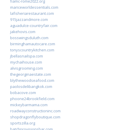
fiamc-rome2022.org
mariceworldessentials.com
lafisheriarestaurant.com
915jazzandmore.com
aguadulce-countryfair.com
jakehovis.com
bosswingsduluth.com
birminghamautocare.com
tonyscountrykitchen.com
jbellasnailspa.com
mychaihouse.com
alvisgrooming.com
thegeorginaestate.com
blythewoodseafood.com
paolosdelibangkok.com
bobacove.com
phoone24brookfield.com
mickeybarmama.com
roadwayconstructioninc.com
shopdragonflyboutique.com
sportszilla.org
batchprovisionsbar.com