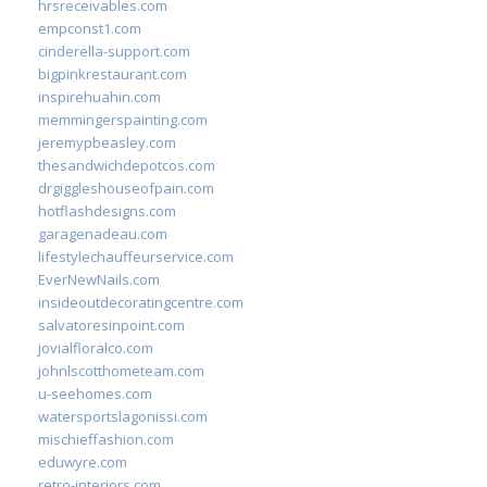
hrsreceivables.com
empconst1.com
cinderella-support.com
bigpinkrestaurant.com
inspirehuahin.com
memmingerspainting.com
jeremypbeasley.com
thesandwichdepotcos.com
drgiggleshouseofpain.com
hotflashdesigns.com
garagenadeau.com
lifestylechauffeurservice.com
EverNewNails.com
insideoutdecoratingcentre.com
salvatoresinpoint.com
jovialfloralco.com
johnlscotthometeam.com
u-seehomes.com
watersportslagonissi.com
mischieffashion.com
eduwyre.com
retro-interiors.com