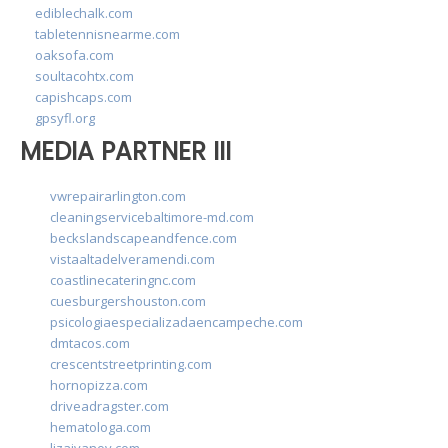
ediblechalk.com
tabletennisnearme.com
oaksofa.com
soultacohtx.com
capishcaps.com
gpsyfl.org
MEDIA PARTNER III
vwrepairarlington.com
cleaningservicebaltimore-md.com
beckslandscapeandfence.com
vistaaltadelveramendi.com
coastlinecateringnc.com
cuesburgershouston.com
psicologiaespecializadaencampeche.com
dmtacos.com
crescentstreetprinting.com
hornopizza.com
driveadragster.com
hematologa.com
lizaivanov.com