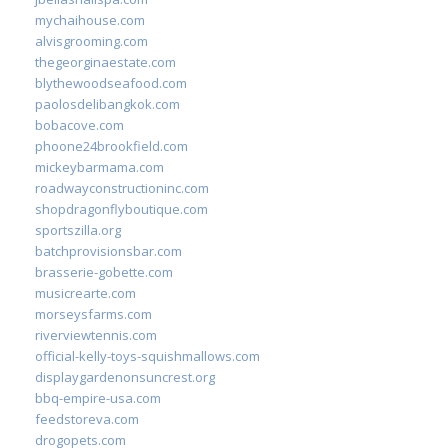
mychaihouse.com
alvisgrooming.com
thegeorginaestate.com
blythewoodseafood.com
paolosdelibangkok.com
bobacove.com
phoone24brookfield.com
mickeybarmama.com
roadwayconstructioninc.com
shopdragonflyboutique.com
sportszilla.org
batchprovisionsbar.com
brasserie-gobette.com
musicrearte.com
morseysfarms.com
riverviewtennis.com
official-kelly-toys-squishmallows.com
displaygardenonsuncrest.org
bbq-empire-usa.com
feedstoreva.com
drogopets.com