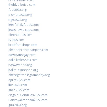
theblvd-boise.com
fpet2023.org
e-smart2022.org
ngrc2022.org
leesfamilyfoods.com
lewis-lewis-cpas.com
eleontennis.com
cyetus.com
bradfordshops.com
almadenranchsanjose.com
advocatevijay.com
adlibilimler2023.com
naswwebed.org
balithut-manado.org
alteregotradingcompany.org
aprce2022.com
ibie2022.com
sbcc-2022.com
AngolaOilAndGas2022.com
Convoy4Freedom2022.com
grur2023.org