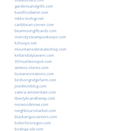
gardensandgrills.com
basilfoodwine.com
nikko-tochigi.net
caribbean-corner.com
bluemoongiftcards.com
rivercitysteampunkexpo.com
kchoops.net
mountainsideskateshop.com
kirtlandcitytavern.com
301nutritionspot.com
ammos-stores.com
loceanecreations.com
birdsongridgefarm.com
joiedevivblog.com
valera-amsterdam.com
libertybrandhemp.com
norwoodinnwi.com
neighboursmarket.com
blackanguscareers.com
bolesfororegon.com
bodega-ole.com