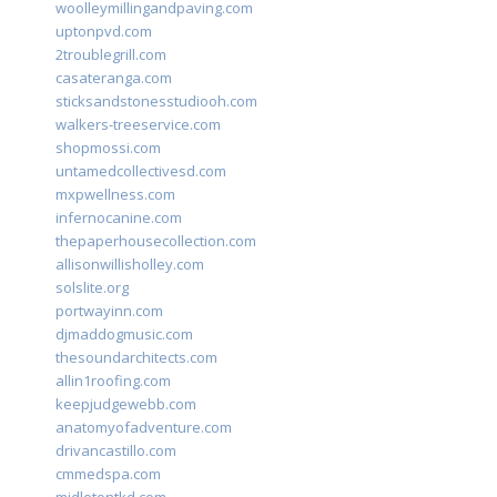
woolleymillingandpaving.com
uptonpvd.com
2troublegrill.com
casateranga.com
sticksandstonesstudiooh.com
walkers-treeservice.com
shopmossi.com
untamedcollectivesd.com
mxpwellness.com
infernocanine.com
thepaperhousecollection.com
allisonwillisholley.com
solslite.org
portwayinn.com
djmaddogmusic.com
thesoundarchitects.com
allin1roofing.com
keepjudgewebb.com
anatomyofadventure.com
drivancastillo.com
cmmedspa.com
midletontkd.com