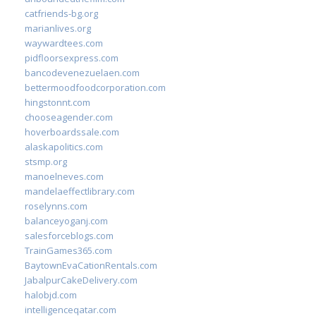
catfriends-bg.org
marianlives.org
waywardtees.com
pidfloorsexpress.com
bancodevenezuelaen.com
bettermoodfoodcorporation.com
hingstonnt.com
chooseagender.com
hoverboardssale.com
alaskapolitics.com
stsmp.org
manoelneves.com
mandelaeffectlibrary.com
roselynns.com
balanceyoganj.com
salesforceblogs.com
TrainGames365.com
BaytownEvaCationRentals.com
JabalpurCakeDelivery.com
halobjd.com
intelligenceqatar.com