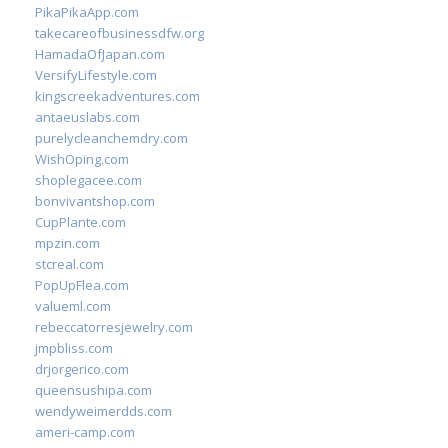
PikaPikaApp.com
takecareofbusinessdfw.org
HamadaOfJapan.com
VersifyLifestyle.com
kingscreekadventures.com
antaeuslabs.com
purelycleanchemdry.com
WishOping.com
shoplegacee.com
bonvivantshop.com
CupPlante.com
mpzin.com
stcreal.com
PopUpFlea.com
valueml.com
rebeccatorresjewelry.com
jmpbliss.com
drjorgerico.com
queensushipa.com
wendyweimerdds.com
ameri-camp.com