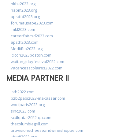
hkhk2023.org
napm2023.org
apsdfd2023.org
forumausape2023.com
imkl2023.com
careerfaircsd2023.com
apsth2023.com
MedItRio2023.org
lcicon2023boston.com
waitangidayfestival2022.com
vacancesscolaires2022.com
MEDIA PARTNER II
isth2022.com
p2b2pabi2023-makassar.com
wocfparis2023.org
sinc2023.com
scdlqatar2022-qa.com
thecolumbiagrill.com
provisionscheeseandwineshoppe.com
khedi2023.org