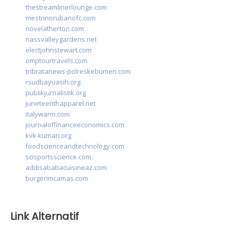
thestreamlinerlounge.com
mestrinorubanofc.com
novelatherton.com
nassvalleygardens.net
electjohnstewart.com
omptourtravels.com
tribratanews-polreskebumen.com
rsudbayuasih.org
publikjurnalistik.org
juneteenthapparel.net
italywarm.com
journaloffinanceeconomics.com
kvk-kumari.org
foodscienceandtechnology.com
scisportsscience.com
addisababacuisineaz.com
burgerimcamas.com
Link Alternatif