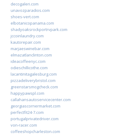
decogaleri.com
unavozparadios.com
shoes-vert.com
elbotanicopanama.com
shadyoaksrockportrvpark.com
jccoinlaundry.com
kautorepair.com
marjaeswinebar.com
elmazatlanclinton.com
ideacoffeenyc.com
odieschillicothe.com
lacantinitagalesburg.com
pizzadeliverybristol.com
greenstarsmogcheck.com
happypawspl.com
callahansautoservicecenter.com
georgiascornermarket.com
perfectfit24-7.com
portugalprivatedriver.com
von-racer.com
coffeeshopcharleston.com