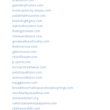
guesttinyhomes.com
home-plow-by-meyer.com
palatelatincuisine.com
blackdoglegacy.com
eatvivahouston.com
thebigshowok.com
chimeandstave.com
greatwallseafoodny.com
theloverose.com
gabriovoice.com
resinflowart.com
p-sports.net
korsairstreetwear.com
petshopallston.com
avenue26tacos.com
topgglasses.com
broadmoornailsspacoloradosprings.com
missblackpasadena.com
anneskitchen.org
valenciamarketytaqueria.com
reefrecordsllc.com