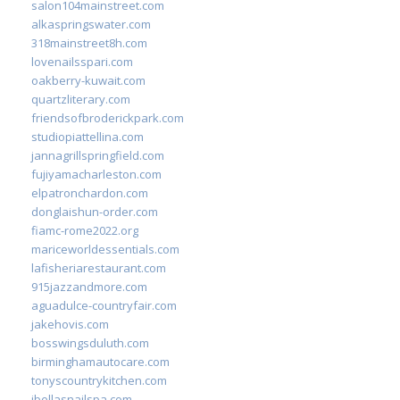
salon104mainstreet.com
alkaspringswater.com
318mainstreet8h.com
lovenailsspari.com
oakberry-kuwait.com
quartzliterary.com
friendsofbroderickpark.com
studiopiattellina.com
jannagrillspringfield.com
fujiyamacharleston.com
elpatronchardon.com
donglaishun-order.com
fiamc-rome2022.org
mariceworldessentials.com
lafisheriarestaurant.com
915jazzandmore.com
aguadulce-countryfair.com
jakehovis.com
bosswingsduluth.com
birminghamautocare.com
tonyscountrykitchen.com
jbellasnailspa.com