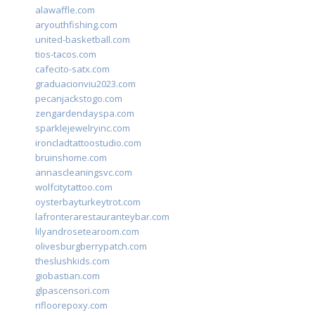
alawaffle.com
aryouthfishing.com
united-basketball.com
tios-tacos.com
cafecito-satx.com
graduacionviu2023.com
pecanjackstogo.com
zengardendayspa.com
sparklejewelryinc.com
ironcladtattoostudio.com
bruinshome.com
annascleaningsvc.com
wolfcitytattoo.com
oysterbayturkeytrot.com
lafronterarestauranteybar.com
lilyandrosetearoom.com
olivesburgberrypatch.com
theslushkids.com
giobastian.com
glpascensori.com
rifloorepoxy.com