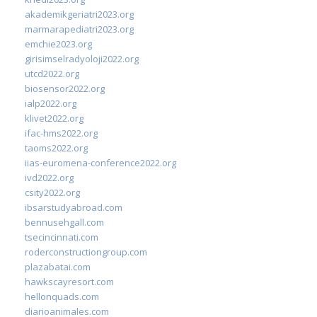
akademikgeriatri2023.org
marmarapediatri2023.org
emchie2023.org
girisimselradyoloji2022.org
utcd2022.org
biosensor2022.org
ialp2022.org
klivet2022.org
ifac-hms2022.org
taoms2022.org
iias-euromena-conference2022.org
ivd2022.org
csity2022.org
ibsarstudyabroad.com
bennusehgall.com
tsecincinnati.com
roderconstructiongroup.com
plazabatai.com
hawkscayresort.com
hellonquads.com
diarioanimales.com