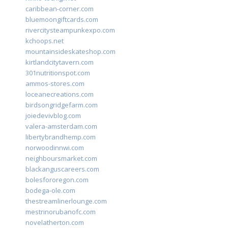
caribbean-corner.com
bluemoongiftcards.com
rivercitysteampunkexpo.com
kchoops.net
mountainsideskateshop.com
kirtlandcitytavern.com
301nutritionspot.com
ammos-stores.com
loceanecreations.com
birdsongridgefarm.com
joiedevivblog.com
valera-amsterdam.com
libertybrandhemp.com
norwoodinnwi.com
neighboursmarket.com
blackanguscareers.com
bolesfororegon.com
bodega-ole.com
thestreamlinerlounge.com
mestrinorubanofc.com
novelatherton.com