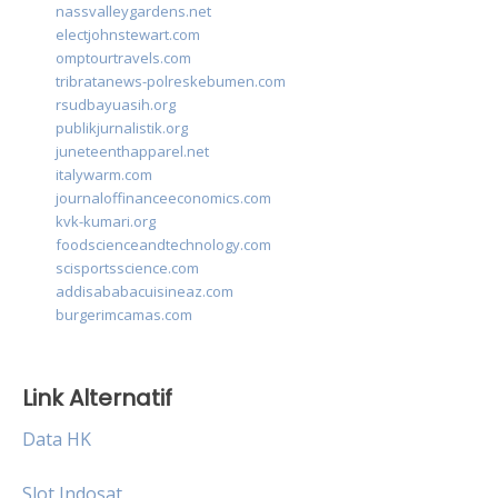
nassvalleygardens.net
electjohnstewart.com
omptourtravels.com
tribratanews-polreskebumen.com
rsudbayuasih.org
publikjurnalistik.org
juneteenthapparel.net
italywarm.com
journaloffinanceeconomics.com
kvk-kumari.org
foodscienceandtechnology.com
scisportsscience.com
addisababacuisineaz.com
burgerimcamas.com
Link Alternatif
Data HK
Slot Indosat