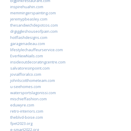
bigpinkrestaurant.com
inspirehuahin.com
memmingerspainting.com
jeremypbeasley.com
thesandwichdepotcos.com
drgiggleshouseofpain.com
hotflashdesigns.com
garagenadeau.com
lifestylechauffeurservice.com
EverNewNails.com
insideoutdecoratingcentre.com
salvatoresinpoint.com
jovialfloralco.com
johnlscotthometeam.com
u-seehomes.com
watersportslagonissi.com
mischieffashion.com
eduwyre.com
retro-interiors.com
theblvd-boise.com
fpet2023.org
e-smart2022.org