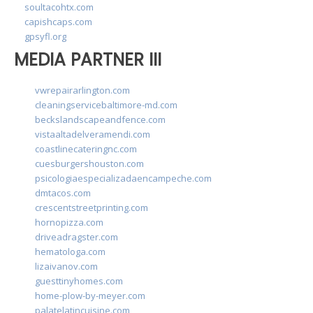
soultacohtx.com
capishcaps.com
gpsyfl.org
MEDIA PARTNER III
vwrepairarlington.com
cleaningservicebaltimore-md.com
beckslandscapeandfence.com
vistaaltadelveramendi.com
coastlinecateringnc.com
cuesburgershouston.com
psicologiaespecializadaencampeche.com
dmtacos.com
crescentstreetprinting.com
hornopizza.com
driveadragster.com
hematologa.com
lizaivanov.com
guesttinyhomes.com
home-plow-by-meyer.com
palatelatincuisine.com