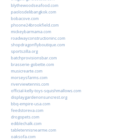
blythewoodseafood.com
paolosdelibangkok.com
bobacove.com
phoone24brookfield.com
mickeybarmama.com
roadwayconstructioninc.com
shopdragonflyboutique.com
sportszilla.org
batchprovisionsbar.com
brasserie-gobette.com
musicrearte.com
morseysfarms.com
riverviewtennis.com
official-kelly-toys-squishmallows.com
displaygardenonsuncrest.org
bbq-empire-usa.com
feedstoreva.com
drogopets.com
ediblechalk.com
tabletennisnearme.com
oaksofa.com