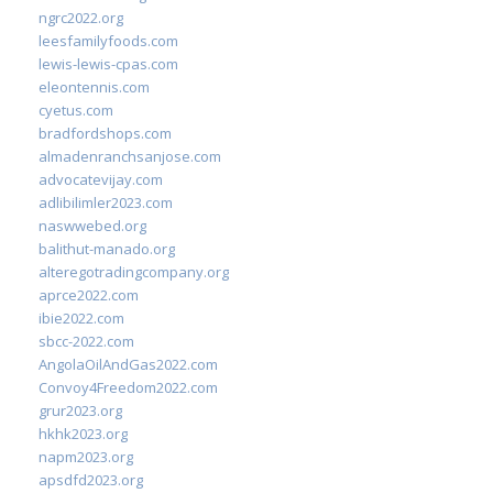
ngrc2022.org
leesfamilyfoods.com
lewis-lewis-cpas.com
eleontennis.com
cyetus.com
bradfordshops.com
almadenranchsanjose.com
advocatevijay.com
adlibilimler2023.com
naswwebed.org
balithut-manado.org
alteregotradingcompany.org
aprce2022.com
ibie2022.com
sbcc-2022.com
AngolaOilAndGas2022.com
Convoy4Freedom2022.com
grur2023.org
hkhk2023.org
napm2023.org
apsdfd2023.org