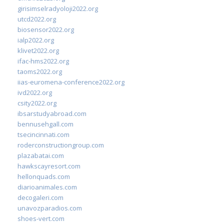
girisimselradyoloji2022.org
utcd2022.org
biosensor2022.org
ialp2022.org
klivet2022.org
ifac-hms2022.org
taoms2022.org
iias-euromena-conference2022.org
ivd2022.org
csity2022.org
ibsarstudyabroad.com
bennusehgall.com
tsecincinnati.com
roderconstructiongroup.com
plazabatai.com
hawkscayresort.com
hellonquads.com
diarioanimales.com
decogaleri.com
unavozparadios.com
shoes-vert.com