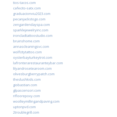
tios-tacos.com
cafecito-satx.com
graduacionviu2023.com
pecanjackstogo.com
zengardendayspa.com
sparklejewelryinc.com
ironcladtattoostudio.com
bruinshome.com
annascleaningsvc.com
wolfcitytattoo.com
oysterbayturkeytrot.com
lafronterarestauranteybar.com
lilyandrosetearoom.com
olivesburgberrypatch.com
theslushkids.com
giobastian.com
glpascensori.com
rifloorepoxy.com
woolleymillingandpaving.com
uptonpvd.com
2troublegrill.com