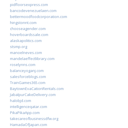
pidfloorsexpress.com
bancodevenezuelaen.com
bettermoodfoodcorporation.com
hingstonnt.com
chooseagender.com
hoverboardssale.com
alaskapolitics.com
stsmp.org
manoelneves.com
mandelaeffectlibrary.com
roselynns.com
balanceyoganj.com
salesforceblogs.com
TrainGames365.com
BaytownEvaCationRentals.com
JabalpurCakeDelivery.com
halobjd.com
intelligenceqatar.com
PikaPikaApp.com
takecareofbusinessdfw.org
HamadaOfJapan.com