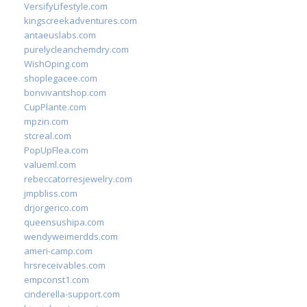
VersifyLifestyle.com
kingscreekadventures.com
antaeuslabs.com
purelycleanchemdry.com
WishOping.com
shoplegacee.com
bonvivantshop.com
CupPlante.com
mpzin.com
stcreal.com
PopUpFlea.com
valueml.com
rebeccatorresjewelry.com
jmpbliss.com
drjorgerico.com
queensushipa.com
wendyweimerdds.com
ameri-camp.com
hrsreceivables.com
empconst1.com
cinderella-support.com