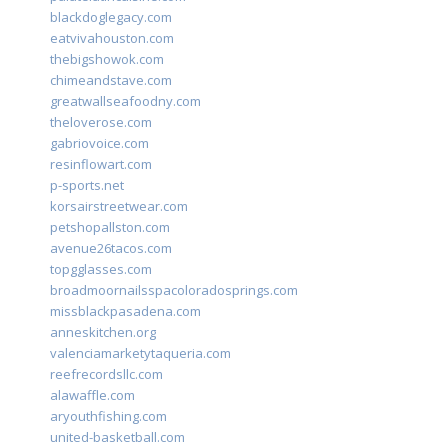
blackdoglegacy.com
eatvivahouston.com
thebigshowok.com
chimeandstave.com
greatwallseafoodny.com
theloverose.com
gabriovoice.com
resinflowart.com
p-sports.net
korsairstreetwear.com
petshopallston.com
avenue26tacos.com
topgglasses.com
broadmoornailsspacoloradosprings.com
missblackpasadena.com
anneskitchen.org
valenciamarketytaqueria.com
reefrecordsllc.com
alawaffle.com
aryouthfishing.com
united-basketball.com