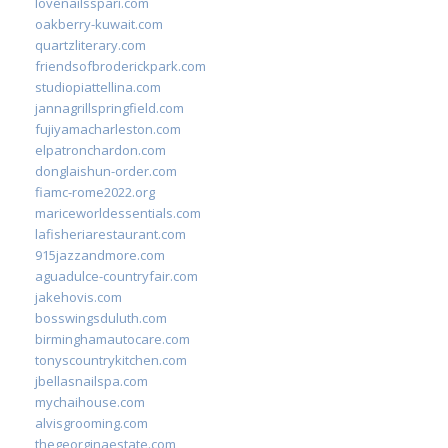
lovenailsspari.com
oakberry-kuwait.com
quartzliterary.com
friendsofbroderickpark.com
studiopiattellina.com
jannagrillspringfield.com
fujiyamacharleston.com
elpatronchardon.com
donglaishun-order.com
fiamc-rome2022.org
mariceworldessentials.com
lafisheriarestaurant.com
915jazzandmore.com
aguadulce-countryfair.com
jakehovis.com
bosswingsduluth.com
birminghamautocare.com
tonyscountrykitchen.com
jbellasnailspa.com
mychaihouse.com
alvisgrooming.com
thegeorginaestate.com