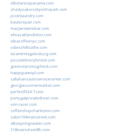
elbotanicopanama.com
shadyoaksrockportrvpark.com
jccoinlaundry.com
kautorepair.com
marjaeswinebar.com
elmazatlanclinton.com
ideacoffeenyc.com
odieschillicothe.com
lacantinitagalesburg.com
pizzadeliverybristol.com
greenstarsmogcheck.com
happypawspl.com
callahansautoservicecenter.com
georgiascornermarket.com
perfectfit24-7.com
portugalprivatedriver.com
von-racer.com
coffeeshopcharleston.com
salon104mainstreet.com
alkaspringswater.com
318mainstreet8h.com