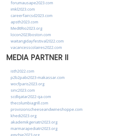
forumausape2023.com
imkl2023.com
careerfaircsd2023.com
apsth2023.com
MedItRio2023.org
lcicon2023boston.com
waitangidayfestival2022.com
vacancesscolaires2022.com
MEDIA PARTNER II
isth2022.com
p2b2pabi2023-makassar.com
wocfparis2023.org
sinc2023.com
scdlqatar2022-qa.com
thecolumbiagrill.com
provisionscheeseandwineshoppe.com
khedi2023.org
akademikgeriatri2023.org
marmarapediatri2023.org
emchie2023.org