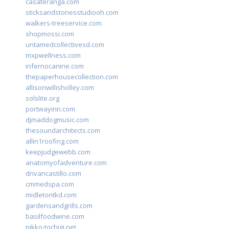
casateranga.com
sticksandstonesstudiooh.com
walkers-treeservice.com
shopmossi.com
untamedcollectivesd.com
mxpwellness.com
infernocanine.com
thepaperhousecollection.com
allisonwillisholley.com
solslite.org
portwayinn.com
djmaddogmusic.com
thesoundarchitects.com
allin1roofing.com
keepjudgewebb.com
anatomyofadventure.com
drivancastillo.com
cmmedspa.com
midletontkd.com
gardensandgrills.com
basilfoodwine.com
nikko-tochigi.net