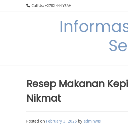
Skip
Call Us: +2782 444 YEAH
to
content
Informa
Se
Resep Makanan Kepi
Nikmat
Posted on
February 3, 2025
by
adminwis