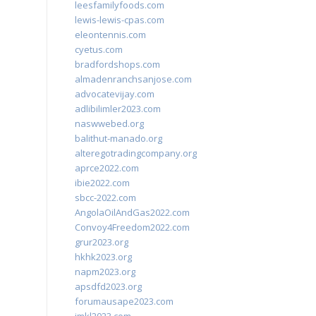
leesfamilyfoods.com
lewis-lewis-cpas.com
eleontennis.com
cyetus.com
bradfordshops.com
almadenranchsanjose.com
advocatevijay.com
adlibilimler2023.com
naswwebed.org
balithut-manado.org
alteregotradingcompany.org
aprce2022.com
ibie2022.com
sbcc-2022.com
AngolaOilAndGas2022.com
Convoy4Freedom2022.com
grur2023.org
hkhk2023.org
napm2023.org
apsdfd2023.org
forumausape2023.com