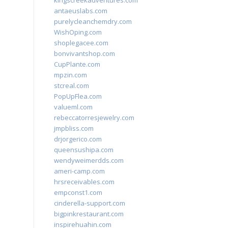
kingscreekadventures.com
antaeuslabs.com
purelycleanchemdry.com
WishOping.com
shoplegacee.com
bonvivantshop.com
CupPlante.com
mpzin.com
stcreal.com
PopUpFlea.com
valueml.com
rebeccatorresjewelry.com
jmpbliss.com
drjorgerico.com
queensushipa.com
wendyweimerdds.com
ameri-camp.com
hrsreceivables.com
empconst1.com
cinderella-support.com
bigpinkrestaurant.com
inspirehuahin.com