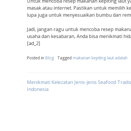
Untuk mencoba resep makanan kepiting laut ya
masak atau internet. Pastikan untuk memilih ke
lupa juga untuk menyesuaikan bumbu dan rem
Jadi, jangan ragu untuk mencoba resep makana
usaha dan kesabaran, Anda bisa menikmati hida
[ad_2]
Posted in
Blog
Tagged
makanan kepiting laut adalah
Post
Menikmati Kelezatan Jenis-jenis Seafood Tradis
Indonesia
navigation