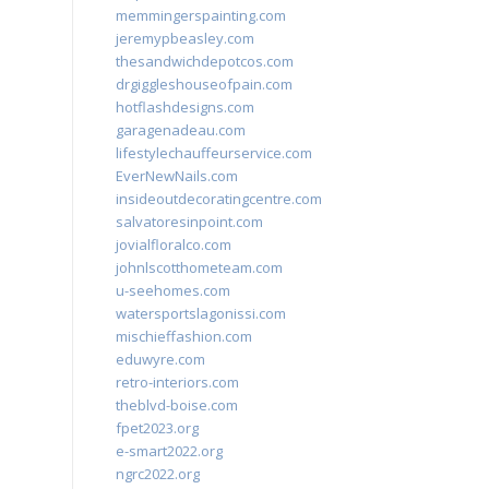
memmingerspainting.com
jeremypbeasley.com
thesandwichdepotcos.com
drgiggleshouseofpain.com
hotflashdesigns.com
garagenadeau.com
lifestylechauffeurservice.com
EverNewNails.com
insideoutdecoratingcentre.com
salvatoresinpoint.com
jovialfloralco.com
johnlscotthometeam.com
u-seehomes.com
watersportslagonissi.com
mischieffashion.com
eduwyre.com
retro-interiors.com
theblvd-boise.com
fpet2023.org
e-smart2022.org
ngrc2022.org