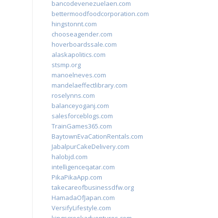
bancodevenezuelaen.com
bettermoodfoodcorporation.com
hingstonnt.com
chooseagender.com
hoverboardssale.com
alaskapolitics.com
stsmp.org
manoelneves.com
mandelaeffectlibrary.com
roselynns.com
balanceyoganj.com
salesforceblogs.com
TrainGames365.com
BaytownEvaCationRentals.com
JabalpurCakeDelivery.com
halobjd.com
intelligenceqatar.com
PikaPikaApp.com
takecareofbusinessdfw.org
HamadaOfJapan.com
VersifyLifestyle.com