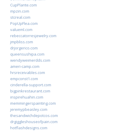
CupPlante.com
mpzin.com
stcreal.com
PopUpFlea.com
valueml.com
rebeccatorresjewelry.com
jmpbliss.com
drjorgerico.com
queensushipa.com
wendyweimerdds.com
ameri-camp.com
hrsreceivables.com
empconst1.com
cinderella-support.com
bigpinkrestaurant.com
inspirehuahin.com
memmingerspainting.com
jeremypbeasley.com
thesandwichdepotcos.com
drgiggleshouseofpain.com
hotflashdesigns.com