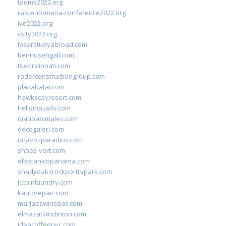
taoms2022.org
iias-euromena-conference2022.org
ivd2022.org
csity2022.org
ibsarstudyabroad.com
bennusehgall.com
tsecincinnati.com
roderconstructiongroup.com
plazabatai.com
hawkscayresort.com
hellonquads.com
diarioanimales.com
decogaleri.com
unavozparadios.com
shoes-vert.com
elbotanicopanama.com
shadyoaksrockportrvpark.com
jccoinlaundry.com
kautorepair.com
marjaeswinebar.com
elmazatlanclinton.com
ideacoffeenyc.com