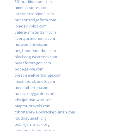
301nutritionspot.com
ammos-stores.com
loceanecreations.com
birdsongridgefarm.com
joiedevivblog.com
valera-amsterdam.com
libertybrandhemp.com
norwoodinnwi.com
neighboursmarket.com
blackanguscareers.com
bolesfororegon.com
bodega-ole.com
thestreamlinerlounge.com
mestrinorubanofc.com
novelatherton.com
nassvalleygardens.net
electjohnstewart.com
omptourtravels.com
tribratanews-polreskebumen.com
rsudbayuasih.org
publikjurnalistik.org
juneteenthapparel.net