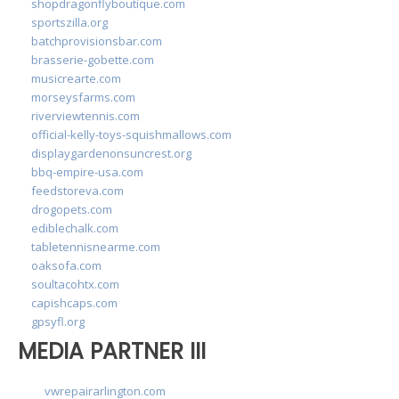
shopdragonflyboutique.com
sportszilla.org
batchprovisionsbar.com
brasserie-gobette.com
musicrearte.com
morseysfarms.com
riverviewtennis.com
official-kelly-toys-squishmallows.com
displaygardenonsuncrest.org
bbq-empire-usa.com
feedstoreva.com
drogopets.com
ediblechalk.com
tabletennisnearme.com
oaksofa.com
soultacohtx.com
capishcaps.com
gpsyfl.org
MEDIA PARTNER III
vwrepairarlington.com