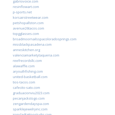
gabriovoice.com
resinflowart.com
p-sports.net
korsairstreetwear.com
petshopallston.com
avenue26tacos.com
topgglasses.com
broadmoornailsspacoloradosprings.com
missblackpasadena.com
anneskitchen.org
valenciamarketytaqueria.com
reefrecordsllc.com
alawaffle.com
aryouthfishing.com
united-basketball.com
tios-tacos.com
cafecito-satx.com
graduacionviu2023.com
pecanjackstogo.com
zengardendayspa.com
sparklejewelryinc.com
ironcladtattoostudio.com