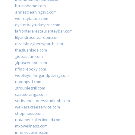
bruinshome.com
annascleaningsvc.com
wolfcitytattoo.com
oysterbayturkeytrot.com
lafronterarestauranteybar.com
lilyandrosetearoom.com
olivesburgberrypatch.com
theslushkids.com
giobastian.com
glpascensori.com
rifloorepoxy.com
woolleymillingandpaving.com
uptonpvd.com
2troublegrill.com
casateranga.com
sticksandstonesstudiooh.com
walkers-treeservice.com
shopmossi.com
untamedcollectivesd.com
mxpwellness.com
infernocanine.com