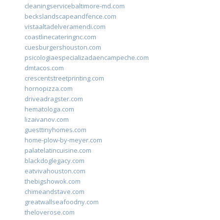
cleaningservicebaltimore-md.com
beckslandscapeandfence.com
vistaaltadelveramendi.com
coastlinecateringnc.com
cuesburgershouston.com
psicologiaespecializadaencampeche.com
dmtacos.com
crescentstreetprinting.com
hornopizza.com
driveadragster.com
hematologa.com
lizaivanov.com
guesttinyhomes.com
home-plow-by-meyer.com
palatelatincuisine.com
blackdoglegacy.com
eatvivahouston.com
thebigshowok.com
chimeandstave.com
greatwallseafoodny.com
theloverose.com