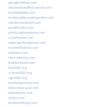
garagenadeau.com
lifestylechauffeurservice.com
EverNewNails.com
insideoutdecoratingcentre.com
salvatoresinpoint.com
jovialfloralco.com
johnlscotthometeam.com
u-seehomes.com
watersportslagonissi.com
mischieffashion.com
eduwyre.com
retro-interiors.com
theblvd-boise.com
fpet2023.org
e-smart2022.org
ngrc2022.org
leesfamilyfoods.com
lewis-lewis-cpas.com
eleontennis.com
cyetus.com
bradfordshops.com