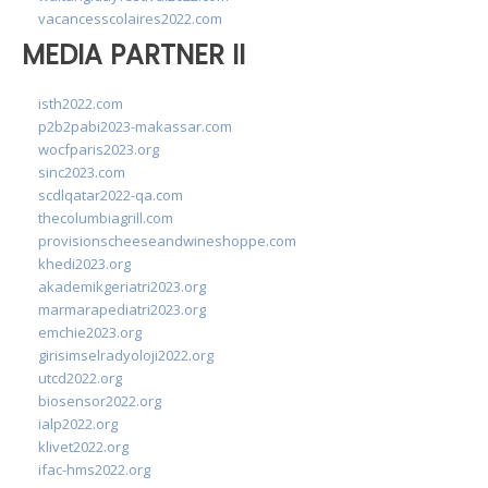
vacancesscolaires2022.com
MEDIA PARTNER II
isth2022.com
p2b2pabi2023-makassar.com
wocfparis2023.org
sinc2023.com
scdlqatar2022-qa.com
thecolumbiagrill.com
provisionscheeseandwineshoppe.com
khedi2023.org
akademikgeriatri2023.org
marmarapediatri2023.org
emchie2023.org
girisimselradyoloji2022.org
utcd2022.org
biosensor2022.org
ialp2022.org
klivet2022.org
ifac-hms2022.org