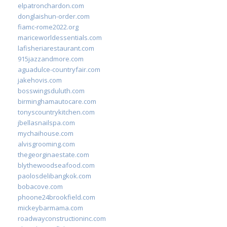
elpatronchardon.com
donglaishun-order.com
fiamc-rome2022.org
mariceworldessentials.com
lafisheriarestaurant.com
915jazzandmore.com
aguadulce-countryfair.com
jakehovis.com
bosswingsduluth.com
birminghamautocare.com
tonyscountrykitchen.com
jbellasnailspa.com
mychaihouse.com
alvisgrooming.com
thegeorginaestate.com
blythewoodseafood.com
paolosdelibangkok.com
bobacove.com
phoone24brookfield.com
mickeybarmama.com
roadwayconstructioninc.com