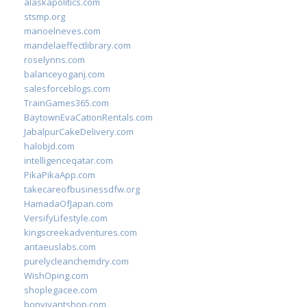
alaskapolitics.com
stsmp.org
manoelneves.com
mandelaeffectlibrary.com
roselynns.com
balanceyoganj.com
salesforceblogs.com
TrainGames365.com
BaytownEvaCationRentals.com
JabalpurCakeDelivery.com
halobjd.com
intelligenceqatar.com
PikaPikaApp.com
takecareofbusinessdfw.org
HamadaOfJapan.com
VersifyLifestyle.com
kingscreekadventures.com
antaeuslabs.com
purelycleanchemdry.com
WishOping.com
shoplegacee.com
bonvivantshop.com