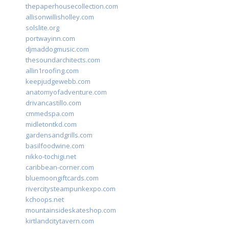
thepaperhousecollection.com
allisonwillisholley.com
solslite.org
portwayinn.com
djmaddogmusic.com
thesoundarchitects.com
allin1roofing.com
keepjudgewebb.com
anatomyofadventure.com
drivancastillo.com
cmmedspa.com
midletontkd.com
gardensandgrills.com
basilfoodwine.com
nikko-tochigi.net
caribbean-corner.com
bluemoongiftcards.com
rivercitysteampunkexpo.com
kchoops.net
mountainsideskateshop.com
kirtlandcitytavern.com