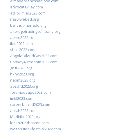
almadenranchsanjose.com
advocatevijay.com
adlibilimler2023.com
naswwebed.org
balithut-manado.org
alteregotradingcompany.org
aprce2022.com
ibie2022.com
sbcc-2022.com
AngolaOilAndGas2022.com
Convoy4Freedom2022.com
grur2023.org
hkhk2023.org
napm2023.org
apsdfd2023.org
forumausape2023.com
imkl2023.com
careerfaircsd2023.com
apsth2023.com
MedItRio2023.org
lcicon2023boston.com
waitangidayfestival2022.com