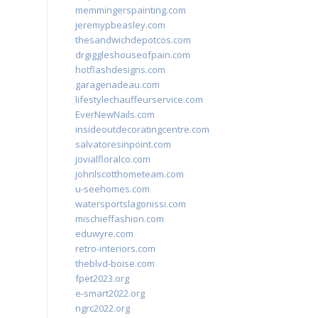
memmingerspainting.com
jeremypbeasley.com
thesandwichdepotcos.com
drgiggleshouseofpain.com
hotflashdesigns.com
garagenadeau.com
lifestylechauffeurservice.com
EverNewNails.com
insideoutdecoratingcentre.com
salvatoresinpoint.com
jovialfloralco.com
johnlscotthometeam.com
u-seehomes.com
watersportslagonissi.com
mischieffashion.com
eduwyre.com
retro-interiors.com
theblvd-boise.com
fpet2023.org
e-smart2022.org
ngrc2022.org