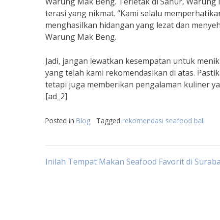
Warung Mak Beng. Terletak di Sanur, Warung 
terasi yang nikmat. “Kami selalu memperhatik
menghasilkan hidangan yang lezat dan menyeha
Warung Mak Beng.
Jadi, jangan lewatkan kesempatan untuk menik
yang telah kami rekomendasikan di atas. Pastik
tetapi juga memberikan pengalaman kuliner yan
[ad_2]
Posted in
Blog
Tagged
rekomendasi seafood bali
Post
Inilah Tempat Makan Seafood Favorit di Surab
navigation