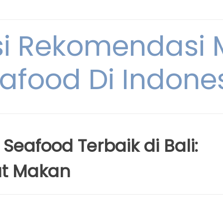
si Rekomendasi
afood Di Indone
eafood Terbaik di Bali:
t Makan