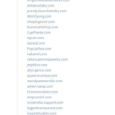
kingscreekadventures.com
antaeuslabs.com
purelycleanchemdry.com
WishOping.com
shoplegacee.com
bonvivantshop.com
CupPlante.com
mpzin.com
stcreal.com
PopUpFlea.com
valueml.com
rebeccatorresjewelry.com
jmpbliss.com
drjorgerico.com
queensushipa.com
wendyweimerdds.com
ameri-camp.com
hrsreceivables.com
empconst1.com
cinderella-support.com
bigpinkrestaurant.com
inspirehuahin.com