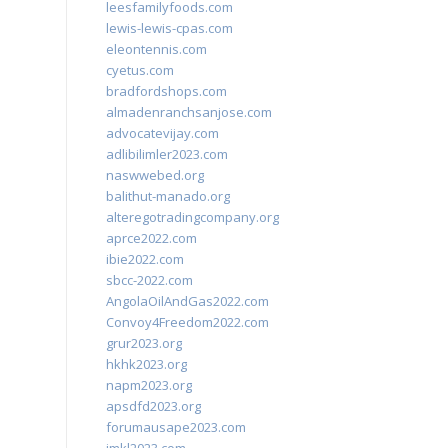
leesfamilyfoods.com
lewis-lewis-cpas.com
eleontennis.com
cyetus.com
bradfordshops.com
almadenranchsanjose.com
advocatevijay.com
adlibilimler2023.com
naswwebed.org
balithut-manado.org
alteregotradingcompany.org
aprce2022.com
ibie2022.com
sbcc-2022.com
AngolaOilAndGas2022.com
Convoy4Freedom2022.com
grur2023.org
hkhk2023.org
napm2023.org
apsdfd2023.org
forumausape2023.com