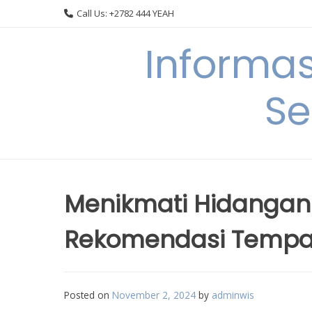
Skip
Call Us: +2782 444 YEAH
to
content
Informa
Se
Menikmati Hidangan S
Rekomendasi Tempa
Posted on
November 2, 2024
by
adminwis