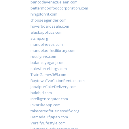
bancodevenezuelaen.com
bettermoodfoodcorporation.com
hingstonnt.com
chooseagender.com
hoverboardssale.com
alaskapolitics.com
stsmp.org
manoelneves.com
mandelaeffectlibrary.com
roselynns.com
balanceyoganj.com
salesforceblogs.com
TrainGames365.com
BaytownEvaCationRentals.com
JabalpurCakeDelivery.com
halobjd.com
intelligenceqatar.com
PikaPikaApp.com
takecareofbusinessdfw.org
HamadaOfJapan.com
VersifyLifestyle.com