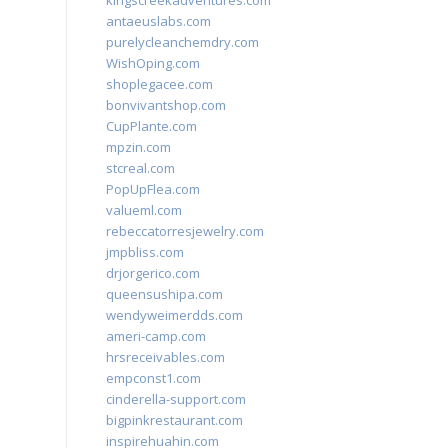
kingscreekadventures.com
antaeuslabs.com
purelycleanchemdry.com
WishOping.com
shoplegacee.com
bonvivantshop.com
CupPlante.com
mpzin.com
stcreal.com
PopUpFlea.com
valueml.com
rebeccatorresjewelry.com
jmpbliss.com
drjorgerico.com
queensushipa.com
wendyweimerdds.com
ameri-camp.com
hrsreceivables.com
empconst1.com
cinderella-support.com
bigpinkrestaurant.com
inspirehuahin.com