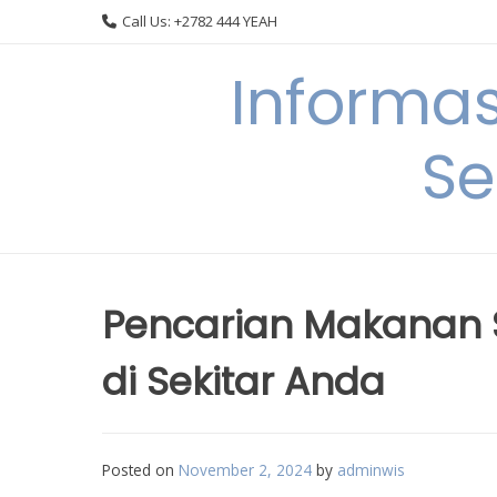
Skip
Call Us: +2782 444 YEAH
to
content
Informa
Se
Pencarian Makanan S
di Sekitar Anda
Posted on
November 2, 2024
by
adminwis