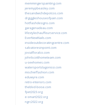
memmingerspainting.com
jeremypbeasley.com
thesandwichdepotcos.com
drgiggleshouseofpain.com
hotflashdesigns.com
garagenadeau.com
lifestylechauffeurservice.com
EverNewNails.com
insideoutdecoratingcentre.com
salvatoresinpoint.com
jovialfloralco.com
johnlscotthometeam.com
u-seehomes.com
watersportslagonissi.com
mischieffashion.com
eduwyre.com
retro-interiors.com
theblvd-boise.com
fpet2023.org
e-smart2022.org
ngrc2022.org