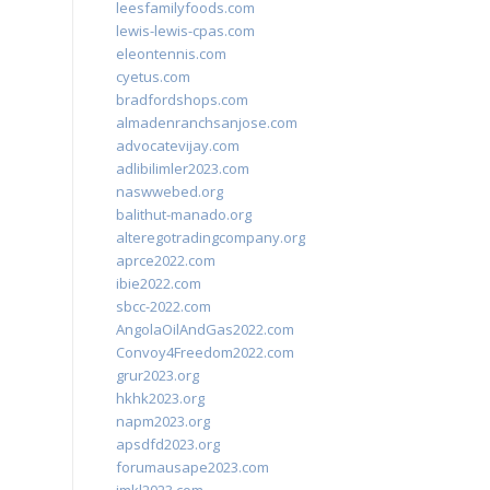
leesfamilyfoods.com
lewis-lewis-cpas.com
eleontennis.com
cyetus.com
bradfordshops.com
almadenranchsanjose.com
advocatevijay.com
adlibilimler2023.com
naswwebed.org
balithut-manado.org
alteregotradingcompany.org
aprce2022.com
ibie2022.com
sbcc-2022.com
AngolaOilAndGas2022.com
Convoy4Freedom2022.com
grur2023.org
hkhk2023.org
napm2023.org
apsdfd2023.org
forumausape2023.com