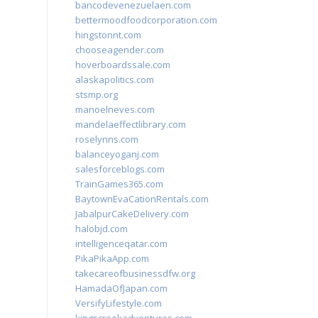
bancodevenezuelaen.com
bettermoodfoodcorporation.com
hingstonnt.com
chooseagender.com
hoverboardssale.com
alaskapolitics.com
stsmp.org
manoelneves.com
mandelaeffectlibrary.com
roselynns.com
balanceyoganj.com
salesforceblogs.com
TrainGames365.com
BaytownEvaCationRentals.com
JabalpurCakeDelivery.com
halobjd.com
intelligenceqatar.com
PikaPikaApp.com
takecareofbusinessdfw.org
HamadaOfJapan.com
VersifyLifestyle.com