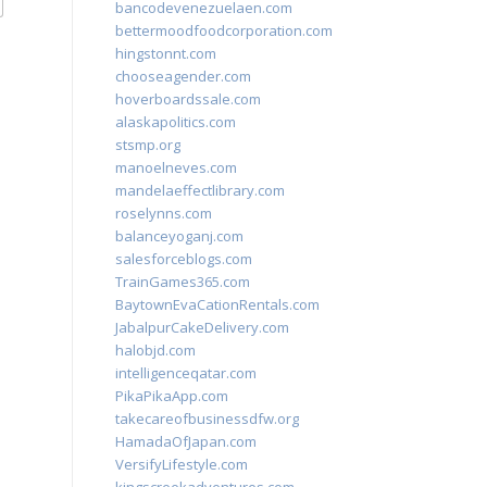
bancodevenezuelaen.com
bettermoodfoodcorporation.com
hingstonnt.com
chooseagender.com
hoverboardssale.com
alaskapolitics.com
stsmp.org
manoelneves.com
mandelaeffectlibrary.com
roselynns.com
balanceyoganj.com
salesforceblogs.com
TrainGames365.com
BaytownEvaCationRentals.com
JabalpurCakeDelivery.com
halobjd.com
intelligenceqatar.com
PikaPikaApp.com
takecareofbusinessdfw.org
HamadaOfJapan.com
VersifyLifestyle.com