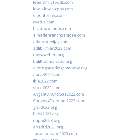
leesfamilyfoods.com
lewis-lewis-cpas.com
eleontennis.com
cyetus.com
bradfordshops.com
almadenranchsanjose.com
advocatevijay.com
adlibilimler2023.com
naswwebed.org
balithut-manado.org
alteregotradingcompany.org
aprce2022.com
ibie2022.com
sbcc-2022.com
AngolaOilAndGas2022.com
Convoy4Freedom2022.com
grur2023.org
hkhk2023.org
napm2023.org
apsdfd2023.org
forumausape2023.com