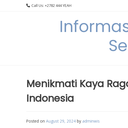
Skip
Call Us: +2782 444 YEAH
to
content
Informa
Se
Menikmati Kaya Raga
Indonesia
Posted on
August 29, 2024
by
adminwis