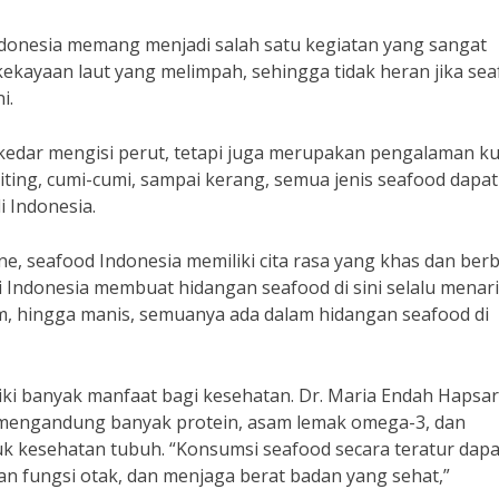
Indonesia memang menjadi salah satu kegiatan yang sangat
 kekayaan laut yang melimpah, sehingga tidak heran jika se
i.
ekedar mengisi perut, tetapi juga merupakan pengalaman ku
ting, cumi-cumi, sampai kerang, semua jenis seafood dapat
 Indonesia.
ne, seafood Indonesia memiliki cita rasa yang khas dan ber
di Indonesia membuat hidangan seafood di sini selalu menar
asam, hingga manis, semuanya ada dalam hidangan seafood di
iki banyak manfaat bagi kesehatan. Dr. Maria Endah Hapsar
 mengandung banyak protein, asam lemak omega-3, dan
tuk kesehatan tubuh. “Konsumsi seafood secara teratur dapa
 fungsi otak, dan menjaga berat badan yang sehat,”