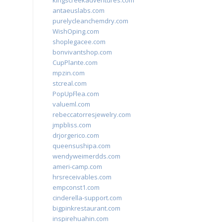
kingscreekadventures.com
antaeuslabs.com
purelycleanchemdry.com
WishOping.com
shoplegacee.com
bonvivantshop.com
CupPlante.com
mpzin.com
stcreal.com
PopUpFlea.com
valueml.com
rebeccatorresjewelry.com
jmpbliss.com
drjorgerico.com
queensushipa.com
wendyweimerdds.com
ameri-camp.com
hrsreceivables.com
empconst1.com
cinderella-support.com
bigpinkrestaurant.com
inspirehuahin.com