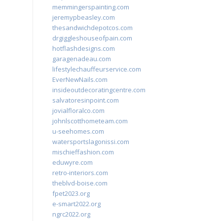
memmingerspainting.com
jeremypbeasley.com
thesandwichdepotcos.com
drgiggleshouseofpain.com
hotflashdesigns.com
garagenadeau.com
lifestylechauffeurservice.com
EverNewNails.com
insideoutdecoratingcentre.com
salvatoresinpoint.com
jovialfloralco.com
johnlscotthometeam.com
u-seehomes.com
watersportslagonissi.com
mischieffashion.com
eduwyre.com
retro-interiors.com
theblvd-boise.com
fpet2023.org
e-smart2022.org
ngrc2022.org