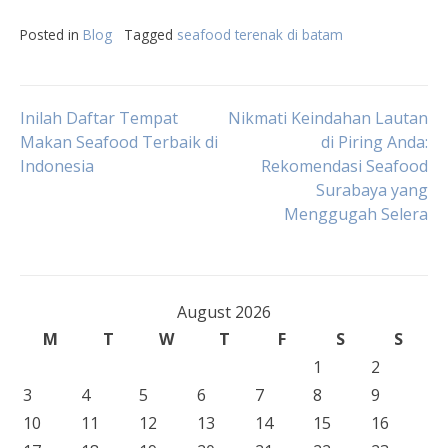
Posted in
Blog
Tagged
seafood terenak di batam
Post
Inilah Daftar Tempat
Nikmati Keindahan Lautan
Makan Seafood Terbaik di
di Piring Anda:
Indonesia
Rekomendasi Seafood
navigation
Surabaya yang
Menggugah Selera
August 2026
M
T
W
T
F
S
S
1
2
3
4
5
6
7
8
9
10
11
12
13
14
15
16