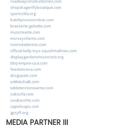
roadwayconstructioninc.com
shopdragonflyboutique.com
sportszilla.org
batchprovisionsbar.com
brasserie-gobette.com
musicrearte.com
morseysfarms.com
riverviewtennis.com
official-kelly-toys-squishmallows.com
displaygardenonsuncrest.org
bbq-empire-usa.com
feedstoreva.com
drogopets.com
ediblechalk.com
tabletennisnearme.com
oaksofa.com
soultacohtx.com
capishcaps.com
gpsyfl.org
MEDIA PARTNER III