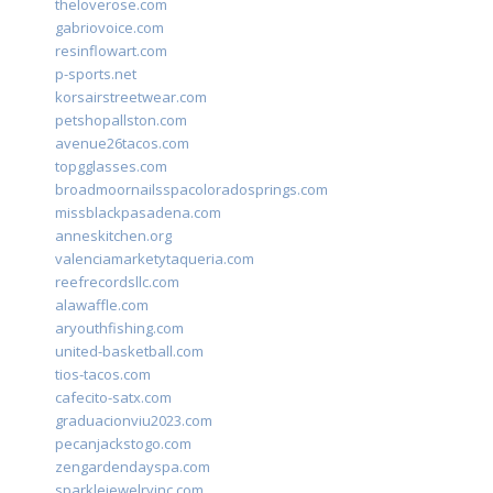
theloverose.com
gabriovoice.com
resinflowart.com
p-sports.net
korsairstreetwear.com
petshopallston.com
avenue26tacos.com
topgglasses.com
broadmoornailsspacoloradosprings.com
missblackpasadena.com
anneskitchen.org
valenciamarketytaqueria.com
reefrecordsllc.com
alawaffle.com
aryouthfishing.com
united-basketball.com
tios-tacos.com
cafecito-satx.com
graduacionviu2023.com
pecanjackstogo.com
zengardendayspa.com
sparklejewelryinc.com