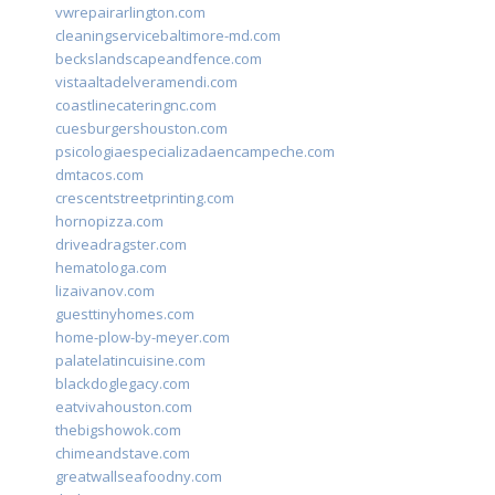
vwrepairarlington.com
cleaningservicebaltimore-md.com
beckslandscapeandfence.com
vistaaltadelveramendi.com
coastlinecateringnc.com
cuesburgershouston.com
psicologiaespecializadaencampeche.com
dmtacos.com
crescentstreetprinting.com
hornopizza.com
driveadragster.com
hematologa.com
lizaivanov.com
guesttinyhomes.com
home-plow-by-meyer.com
palatelatincuisine.com
blackdoglegacy.com
eatvivahouston.com
thebigshowok.com
chimeandstave.com
greatwallseafoodny.com