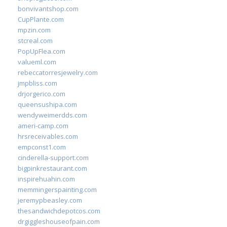
bonvivantshop.com
CupPlante.com
mpzin.com
stcreal.com
PopUpFlea.com
valueml.com
rebeccatorresjewelry.com
jmpbliss.com
drjorgerico.com
queensushipa.com
wendyweimerdds.com
ameri-camp.com
hrsreceivables.com
empconst1.com
cinderella-support.com
bigpinkrestaurant.com
inspirehuahin.com
memmingerspainting.com
jeremypbeasley.com
thesandwichdepotcos.com
drgiggleshouseofpain.com