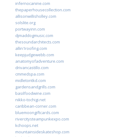
infernocanine.com
thepaperhousecollection.com
allisonwillisholley.com
solslite.org
portwayinn.com
djmaddogmusic.com
thesoundarchitects.com
allin1roofing.com
keepjudgewebb.com
anatomyofadventure.com
drivancastillo.com
cmmedspa.com
midletontkd.com
gardensandgrills.com
basilfoodwine.com
nikko-tochigi.net
caribbean-corner.com
bluemoongiftcards.com
rivercitysteampunkexpo.com
kchoops.net
mountainsideskateshop.com