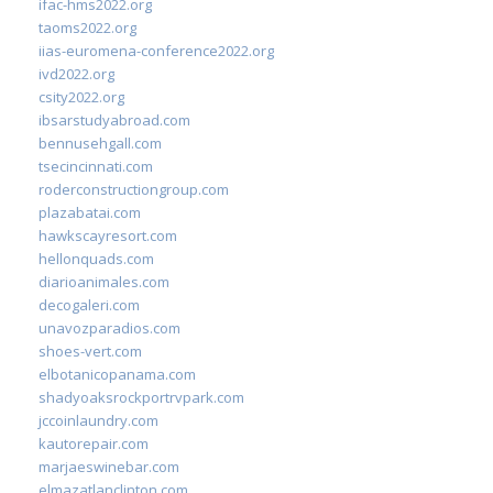
ifac-hms2022.org
taoms2022.org
iias-euromena-conference2022.org
ivd2022.org
csity2022.org
ibsarstudyabroad.com
bennusehgall.com
tsecincinnati.com
roderconstructiongroup.com
plazabatai.com
hawkscayresort.com
hellonquads.com
diarioanimales.com
decogaleri.com
unavozparadios.com
shoes-vert.com
elbotanicopanama.com
shadyoaksrockportrvpark.com
jccoinlaundry.com
kautorepair.com
marjaeswinebar.com
elmazatlanclinton.com