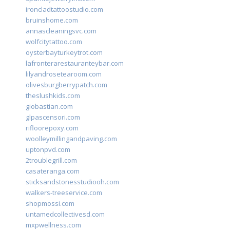
ironcladtattoostudio.com
bruinshome.com
annascleaningsvc.com
wolfcitytattoo.com
oysterbayturkeytrot.com
lafronterarestauranteybar.com
lilyandrosetearoom.com
olivesburgberrypatch.com
theslushkids.com
giobastian.com
glpascensori.com
rifloorepoxy.com
woolleymillingandpaving.com
uptonpvd.com
2troublegrill.com
casateranga.com
sticksandstonesstudiooh.com
walkers-treeservice.com
shopmossi.com
untamedcollectivesd.com
mxpwellness.com