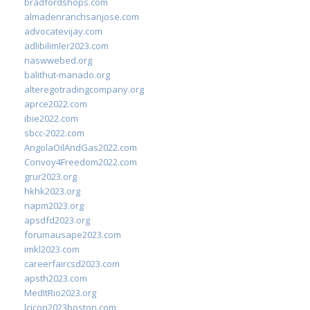
bradfordshops.com
almadenranchsanjose.com
advocatevijay.com
adlibilimler2023.com
naswwebed.org
balithut-manado.org
alteregotradingcompany.org
aprce2022.com
ibie2022.com
sbcc-2022.com
AngolaOilAndGas2022.com
Convoy4Freedom2022.com
grur2023.org
hkhk2023.org
napm2023.org
apsdfd2023.org
forumausape2023.com
imkl2023.com
careerfaircsd2023.com
apsth2023.com
MedItRio2023.org
lcicon2023boston.com