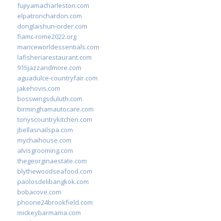
fujiyamacharleston.com
elpatronchardon.com
donglaishun-order.com
fiamc-rome2022.org
mariceworldessentials.com
lafisheriarestaurant.com
915jazzandmore.com
aguadulce-countryfair.com
jakehovis.com
bosswingsduluth.com
birminghamautocare.com
tonyscountrykitchen.com
jbellasnailspa.com
mychaihouse.com
alvisgrooming.com
thegeorginaestate.com
blythewoodseafood.com
paolosdelibangkok.com
bobacove.com
phoone24brookfield.com
mickeybarmama.com