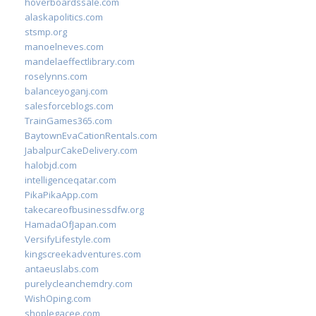
hoverboardssale.com
alaskapolitics.com
stsmp.org
manoelneves.com
mandelaeffectlibrary.com
roselynns.com
balanceyoganj.com
salesforceblogs.com
TrainGames365.com
BaytownEvaCationRentals.com
JabalpurCakeDelivery.com
halobjd.com
intelligenceqatar.com
PikaPikaApp.com
takecareofbusinessdfw.org
HamadaOfJapan.com
VersifyLifestyle.com
kingscreekadventures.com
antaeuslabs.com
purelycleanchemdry.com
WishOping.com
shoplegacee.com