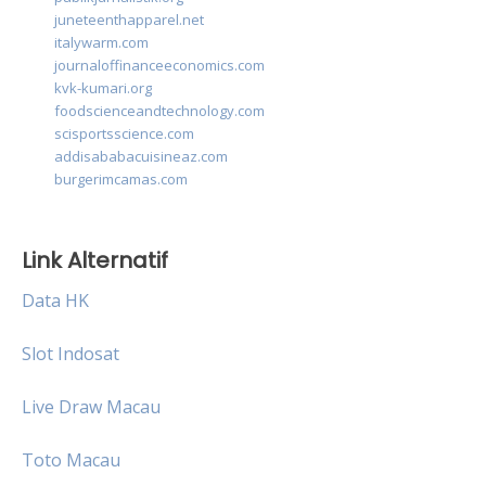
juneteenthapparel.net
italywarm.com
journaloffinanceeconomics.com
kvk-kumari.org
foodscienceandtechnology.com
scisportsscience.com
addisababacuisineaz.com
burgerimcamas.com
Link Alternatif
Data HK
Slot Indosat
Live Draw Macau
Toto Macau