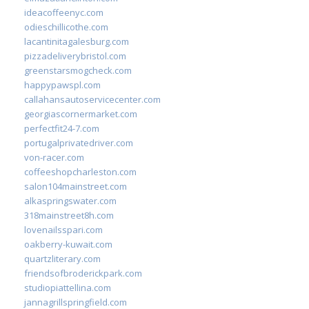
ideacoffeenyc.com
odieschillicothe.com
lacantinitagalesburg.com
pizzadeliverybristol.com
greenstarsmogcheck.com
happypawspl.com
callahansautoservicecenter.com
georgiascornermarket.com
perfectfit24-7.com
portugalprivatedriver.com
von-racer.com
coffeeshopcharleston.com
salon104mainstreet.com
alkaspringswater.com
318mainstreet8h.com
lovenailsspari.com
oakberry-kuwait.com
quartzliterary.com
friendsofbroderickpark.com
studiopiattellina.com
jannagrillspringfield.com