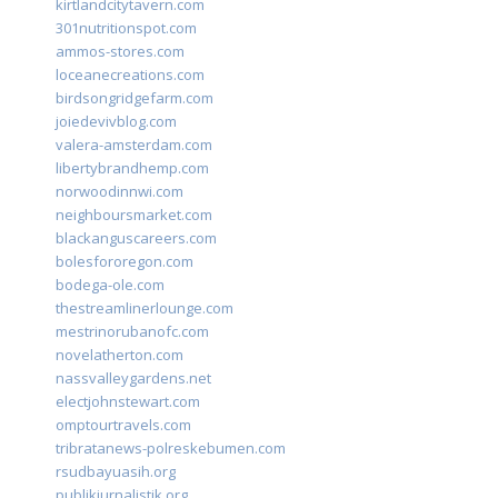
kirtlandcitytavern.com
301nutritionspot.com
ammos-stores.com
loceanecreations.com
birdsongridgefarm.com
joiedevivblog.com
valera-amsterdam.com
libertybrandhemp.com
norwoodinnwi.com
neighboursmarket.com
blackanguscareers.com
bolesfororegon.com
bodega-ole.com
thestreamlinerlounge.com
mestrinorubanofc.com
novelatherton.com
nassvalleygardens.net
electjohnstewart.com
omptourtravels.com
tribratanews-polreskebumen.com
rsudbayuasih.org
publikjurnalistik.org