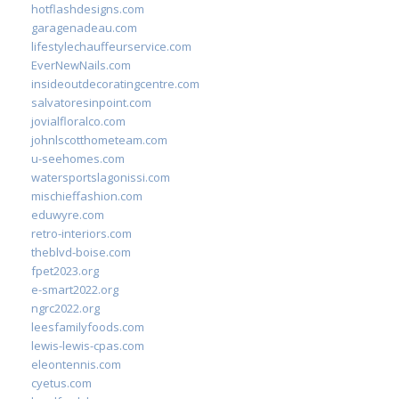
hotflashdesigns.com
garagenadeau.com
lifestylechauffeurservice.com
EverNewNails.com
insideoutdecoratingcentre.com
salvatoresinpoint.com
jovialfloralco.com
johnlscotthometeam.com
u-seehomes.com
watersportslagonissi.com
mischieffashion.com
eduwyre.com
retro-interiors.com
theblvd-boise.com
fpet2023.org
e-smart2022.org
ngrc2022.org
leesfamilyfoods.com
lewis-lewis-cpas.com
eleontennis.com
cyetus.com