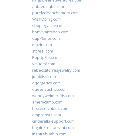
kingscreekadventures.com
antaeuslabs.com
purelycleanchemdry.com
WishOping.com
shoplegacee.com
bonvivantshop.com
CupPlante.com
mpzin.com
stcreal.com
PopUpFlea.com
valueml.com
rebeccatorresjewelry.com
jmpbliss.com
drjorgerico.com
queensushipa.com
wendyweimerdds.com
ameri-camp.com
hrsreceivables.com
empconst1.com
cinderella-support.com
bigpinkrestaurant.com
inspirehuahin.com