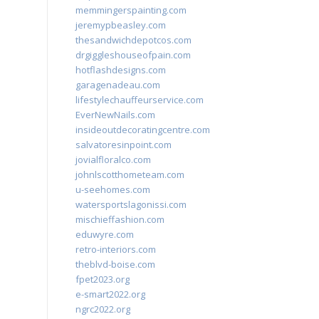
memmingerspainting.com
jeremypbeasley.com
thesandwichdepotcos.com
drgiggleshouseofpain.com
hotflashdesigns.com
garagenadeau.com
lifestylechauffeurservice.com
EverNewNails.com
insideoutdecoratingcentre.com
salvatoresinpoint.com
jovialfloralco.com
johnlscotthometeam.com
u-seehomes.com
watersportslagonissi.com
mischieffashion.com
eduwyre.com
retro-interiors.com
theblvd-boise.com
fpet2023.org
e-smart2022.org
ngrc2022.org