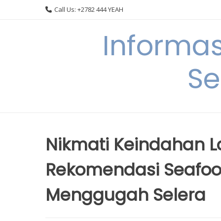
Skip
Call Us: +2782 444 YEAH
to
content
Informa
Se
Nikmati Keindahan La
Rekomendasi Seafoo
Menggugah Selera