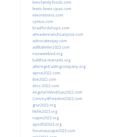
leesfamilyfoods.com
lewis-lewis-cpas.com
eleontennis.com
cyetus.com
bradfordshops.com
almadenranchsanjose.com
advocatevijay.com
adlibilimler2023.com
naswwebed.org
balithut-manado.org
alteregotradingcompany.org
aprce2022.com
ibie2022.com
sbcc-2022.com
AngolaOilAndGas2022.com
Convoy4Freedom2022.com
grur2023.org
hkhk2023.org
napm2023.org
apsdfd2023.org
forumausape2023.com