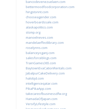
bancodevenezuelaen.com
bettermoodfoodcorporation.com
hingstonnt.com
chooseagender.com
hoverboardssale.com
alaskapolitics.com
stsmp.org
manoelneves.com
mandelaeffectlibrary.com
roselynns.com
balanceyoganj.com
salesforceblogs.com
TrainGames365.com
BaytownEvaCationRentals.com
JabalpurCakeDelivery.com
halobjd.com
intelligenceqatar.com
PikaPikaApp.com
takecareofbusinessdfw.org
HamadaOfJapan.com
VersifyLifestyle.com