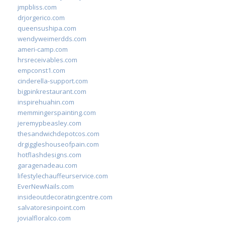
jmpbliss.com
drjorgerico.com
queensushipa.com
wendyweimerdds.com
ameri-camp.com
hrsreceivables.com
empconst1.com
cinderella-support.com
bigpinkrestaurant.com
inspirehuahin.com
memmingerspainting.com
jeremypbeasley.com
thesandwichdepotcos.com
drgiggleshouseofpain.com
hotflashdesigns.com
garagenadeau.com
lifestylechauffeurservice.com
EverNewNails.com
insideoutdecoratingcentre.com
salvatoresinpoint.com
jovialfloralco.com