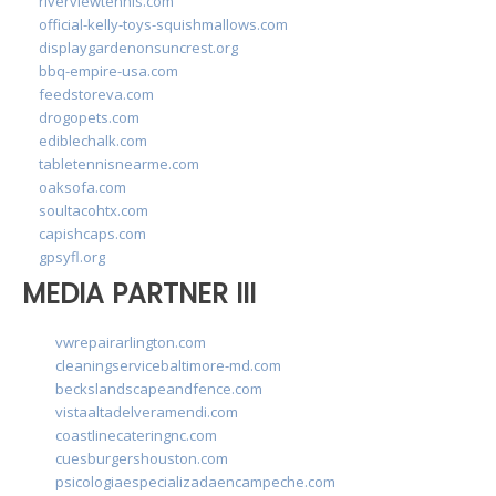
riverviewtennis.com
official-kelly-toys-squishmallows.com
displaygardenonsuncrest.org
bbq-empire-usa.com
feedstoreva.com
drogopets.com
ediblechalk.com
tabletennisnearme.com
oaksofa.com
soultacohtx.com
capishcaps.com
gpsyfl.org
MEDIA PARTNER III
vwrepairarlington.com
cleaningservicebaltimore-md.com
beckslandscapeandfence.com
vistaaltadelveramendi.com
coastlinecateringnc.com
cuesburgershouston.com
psicologiaespecializadaencampeche.com