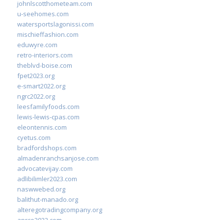
johnlscotthometeam.com
u-seehomes.com
watersportslagonissi.com
mischieffashion.com
eduwyre.com
retro-interiors.com
theblvd-boise.com
fpet2023.org
e-smart2022.org
ngrc2022.org
leesfamilyfoods.com
lewis-lewis-cpas.com
eleontennis.com
cyetus.com
bradfordshops.com
almadenranchsanjose.com
advocatevijay.com
adlibilimler2023.com
naswwebed.org
balithut-manado.org
alteregotradingcompany.org