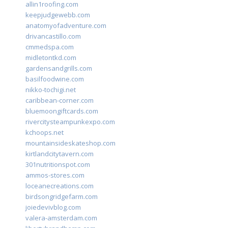
allin1roofing.com
keepjudgewebb.com
anatomyofadventure.com
drivancastillo.com
cmmedspa.com
midletontkd.com
gardensandgrills.com
basilfoodwine.com
nikko-tochigi.net
caribbean-corner.com
bluemoongiftcards.com
rivercitysteampunkexpo.com
kchoops.net
mountainsideskateshop.com
kirtlandcitytavern.com
301nutritionspot.com
ammos-stores.com
loceanecreations.com
birdsongridgefarm.com
joiedevivblog.com
valera-amsterdam.com