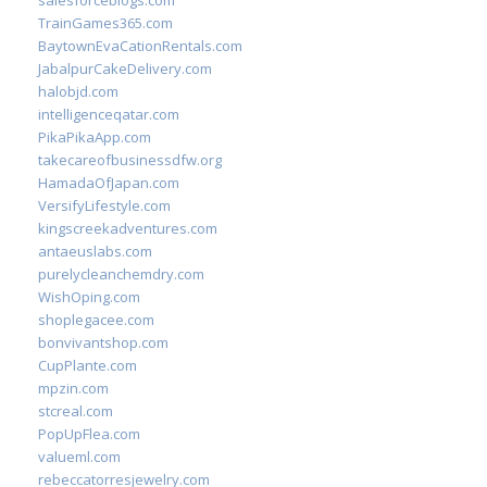
salesforceblogs.com
TrainGames365.com
BaytownEvaCationRentals.com
JabalpurCakeDelivery.com
halobjd.com
intelligenceqatar.com
PikaPikaApp.com
takecareofbusinessdfw.org
HamadaOfJapan.com
VersifyLifestyle.com
kingscreekadventures.com
antaeuslabs.com
purelycleanchemdry.com
WishOping.com
shoplegacee.com
bonvivantshop.com
CupPlante.com
mpzin.com
stcreal.com
PopUpFlea.com
valueml.com
rebeccatorresjewelry.com