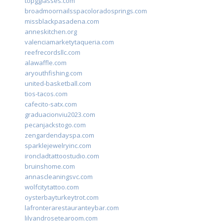
topgglasses.com
broadmoornailsspacoloradosprings.com
missblackpasadena.com
anneskitchen.org
valenciamarketytaqueria.com
reefrecordsllc.com
alawaffle.com
aryouthfishing.com
united-basketball.com
tios-tacos.com
cafecito-satx.com
graduacionviu2023.com
pecanjackstogo.com
zengardendayspa.com
sparklejewelryinc.com
ironcladtattoostudio.com
bruinshome.com
annascleaningsvc.com
wolfcitytattoo.com
oysterbayturkeytrot.com
lafronterarestauranteybar.com
lilyandrosetearoom.com