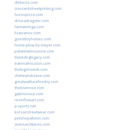
dmtacos.com
crescentstreetprinting.com
hornopizza.com
driveadragster.com
hematologa.com
lizaivanov.com
guesttinyhomes.com
home-plow-by-meyer.com
palatelatincuisine.com
blackdoglegacy.com
eatvivahouston.com
thebigshowok.com
chimeandstave.com
greatwallseafoodny.com
theloverose.com
gabriovoice.com
resinflowart.com
p-sports.net
korsairstreetwear.com
petshopallston.com
avenue26tacos.com