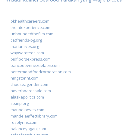
okhealthcareers.com
theintexperience.com
unboundedthefilm.com
catfriends-bg.org
marianlives.org
waywardtees.com
pidfloorsexpress.com
bancodevenezuelaen.com
bettermoodfoodcorporation.com
hingstonnt.com
chooseagender.com
hoverboardssale.com
alaskapolitics.com
stsmp.org
manoelneves.com
mandelaeffectlibrary.com
roselynns.com
balanceyoganj.com