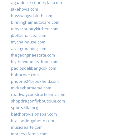
aguadulce-countryfair.com
jakehovis.com
bosswingsduluth.com
birminghamautocare.com
tonyscountrykitchen.com
jbellasnailspa.com
mychaihouse.com
alvisgrooming.com
thegeorginaestate.com
blythewoodseafood.com
paolosdelibangkok.com
bobacove.com
phoone24brookfield.com
mickeybarmama.com
roadwayconstructioninc.com
shopdragonflyboutique.com
sportszilla.org
batchprovisionsbar.com
brasserie-gobette.com
musicrearte.com
morseysfarms.com