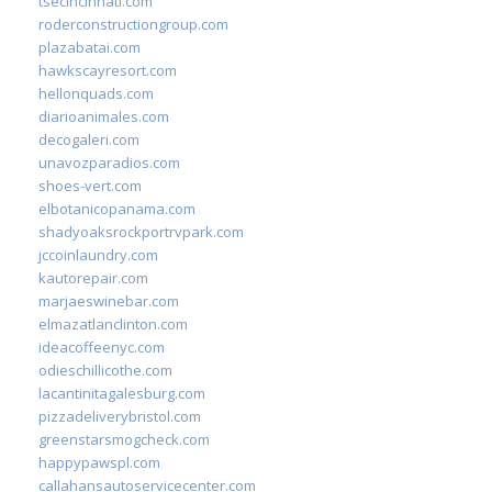
tsecincinnati.com
roderconstructiongroup.com
plazabatai.com
hawkscayresort.com
hellonquads.com
diarioanimales.com
decogaleri.com
unavozparadios.com
shoes-vert.com
elbotanicopanama.com
shadyoaksrockportrvpark.com
jccoinlaundry.com
kautorepair.com
marjaeswinebar.com
elmazatlanclinton.com
ideacoffeenyc.com
odieschillicothe.com
lacantinitagalesburg.com
pizzadeliverybristol.com
greenstarsmogcheck.com
happypawspl.com
callahansautoservicecenter.com