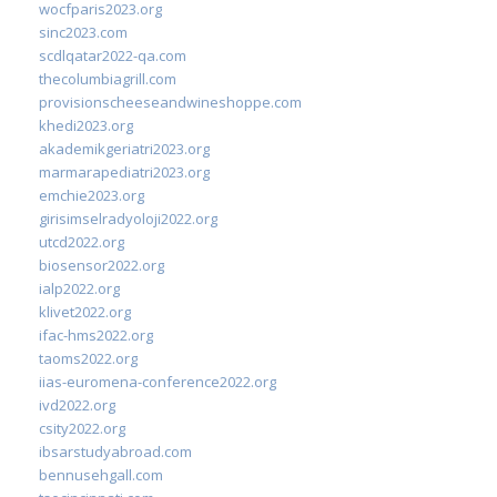
wocfparis2023.org
sinc2023.com
scdlqatar2022-qa.com
thecolumbiagrill.com
provisionscheeseandwineshoppe.com
khedi2023.org
akademikgeriatri2023.org
marmarapediatri2023.org
emchie2023.org
girisimselradyoloji2022.org
utcd2022.org
biosensor2022.org
ialp2022.org
klivet2022.org
ifac-hms2022.org
taoms2022.org
iias-euromena-conference2022.org
ivd2022.org
csity2022.org
ibsarstudyabroad.com
bennusehgall.com