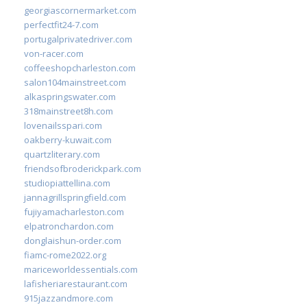
georgiascornermarket.com
perfectfit24-7.com
portugalprivatedriver.com
von-racer.com
coffeeshopcharleston.com
salon104mainstreet.com
alkaspringswater.com
318mainstreet8h.com
lovenailsspari.com
oakberry-kuwait.com
quartzliterary.com
friendsofbroderickpark.com
studiopiattellina.com
jannagrillspringfield.com
fujiyamacharleston.com
elpatronchardon.com
donglaishun-order.com
fiamc-rome2022.org
mariceworldessentials.com
lafisheriarestaurant.com
915jazzandmore.com