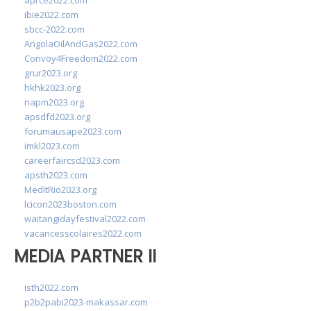
aprce2022.com
ibie2022.com
sbcc-2022.com
AngolaOilAndGas2022.com
Convoy4Freedom2022.com
grur2023.org
hkhk2023.org
napm2023.org
apsdfd2023.org
forumausape2023.com
imkl2023.com
careerfaircsd2023.com
apsth2023.com
MedItRio2023.org
lcicon2023boston.com
waitangidayfestival2022.com
vacancesscolaires2022.com
MEDIA PARTNER II
isth2022.com
p2b2pabi2023-makassar.com