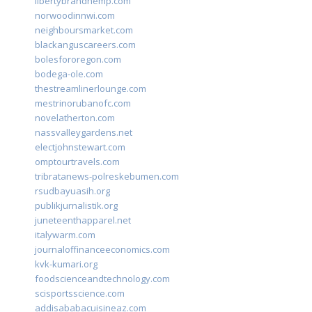
libertybrandhemp.com
norwoodinnwi.com
neighboursmarket.com
blackanguscareers.com
bolesfororegon.com
bodega-ole.com
thestreamlinerlounge.com
mestrinorubanofc.com
novelatherton.com
nassvalleygardens.net
electjohnstewart.com
omptourtravels.com
tribratanews-polreskebumen.com
rsudbayuasih.org
publikjurnalistik.org
juneteenthapparel.net
italywarm.com
journaloffinanceeconomics.com
kvk-kumari.org
foodscienceandtechnology.com
scisportsscience.com
addisababacuisineaz.com